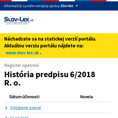
Informačný systém verejnej správy
Slov-lex
Táto stránka je zabezpečená
Buďte pozorní a vždy sa uistite, že zdieľate informácie iba
cez zabezpečenú webovú stránku verejnej správy SR.
Náchadzate sa na statickej verzií portálu.
Zabezpečená stránka vždy začína https:// pred názvom
Aktuálnu verziu portálu nájdete na:
domény webového sídla.
.
www.slov-lex.sk
Register opatrení
História predpisu 6/2018
R. o.
Dátum účinnosti
Novela
1.
Vyhlásené znenie