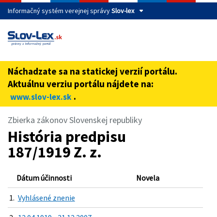
Informačný systém verejnej správy
Slov-lex
Táto stránka je zabezpečená
Buďte pozorní a vždy sa uistite, že zdieľate informácie iba
cez zabezpečenú webovú stránku verejnej správy SR.
Náchadzate sa na statickej verzií portálu.
Zabezpečená stránka vždy začína https:// pred názvom
Aktuálnu verziu portálu nájdete na:
domény webového sídla.
.
www.slov-lex.sk
Zbierka zákonov Slovenskej republiky
História predpisu
187/1919 Z. z.
Dátum účinnosti
Novela
1.
Vyhlásené znenie