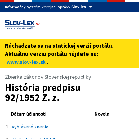
Informačný systém verejnej správy
Slov-lex
Táto stránka je zabezpečená
Buďte pozorní a vždy sa uistite, že zdieľate informácie iba
cez zabezpečenú webovú stránku verejnej správy SR.
Náchadzate sa na statickej verzií portálu.
Zabezpečená stránka vždy začína https:// pred názvom
Aktuálnu verziu portálu nájdete na:
domény webového sídla.
.
www.slov-lex.sk
Zbierka zákonov Slovenskej republiky
História predpisu
92/1952 Z. z.
Dátum účinnosti
Novela
1.
Vyhlásené znenie