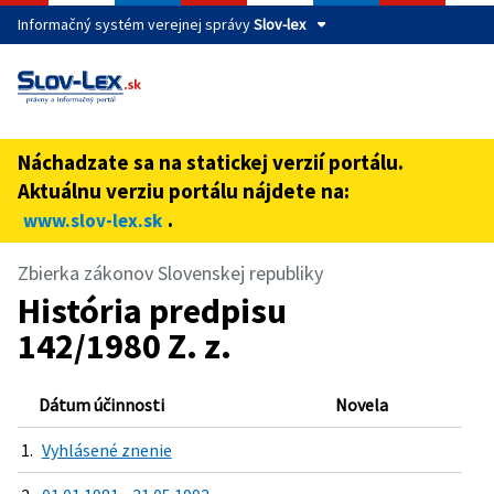
Informačný systém verejnej správy
Slov-lex
Táto stránka je zabezpečená
Buďte pozorní a vždy sa uistite, že zdieľate informácie iba
cez zabezpečenú webovú stránku verejnej správy SR.
Náchadzate sa na statickej verzií portálu.
Zabezpečená stránka vždy začína https:// pred názvom
Aktuálnu verziu portálu nájdete na:
domény webového sídla.
.
www.slov-lex.sk
Zbierka zákonov Slovenskej republiky
História predpisu
142/1980 Z. z.
Dátum účinnosti
Novela
1.
Vyhlásené znenie