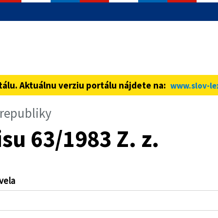
informácie iba cez zabezpečenú
ná stránka vždy začína https://
tálu. Aktuálnu verziu portálu nájdete na:
www.slov-le
 republiky
su 63/1983 Z. z.
vela