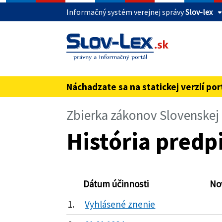
Informačný systém verejnej správy
Slov-lex
Táto stránka je zabezpečená
Buďte pozorní a vždy sa uistite, že zdieľate 
webovú stránku verejnej správy SR. Zabezpeče
pred názvom domény webového sídla.
Náchadzate sa na statickej verzií por
Zbierka zákonov Slovenskej
História predpi
Dátum účinnosti
No
1.
Vyhlásené znenie