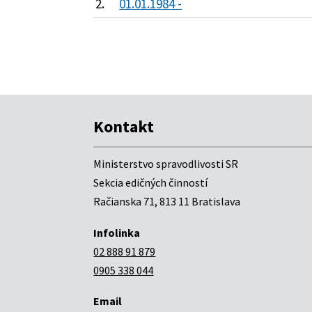
2.
01.01.1984 -
Kontakt
Ministerstvo spravodlivosti SR
Sekcia edičných činností
Račianska 71, 813 11 Bratislava
Infolinka
02 888 91 879
0905 338 044
Email