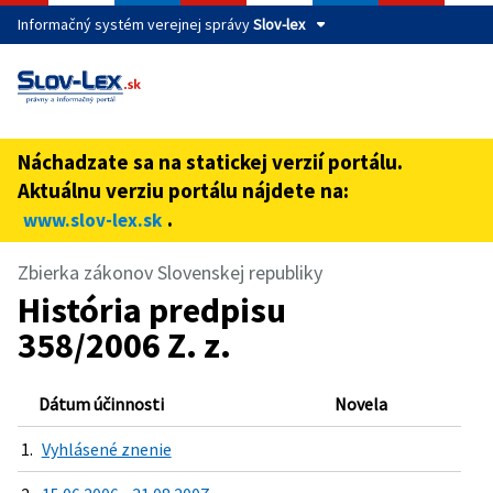
Informačný systém verejnej správy
Slov-lex
Táto stránka je zabezpečená
Buďte pozorní a vždy sa uistite, že zdieľate informácie iba
cez zabezpečenú webovú stránku verejnej správy SR.
Náchadzate sa na statickej verzií portálu.
Zabezpečená stránka vždy začína https:// pred názvom
Aktuálnu verziu portálu nájdete na:
domény webového sídla.
.
www.slov-lex.sk
Zbierka zákonov Slovenskej republiky
História predpisu
358/2006 Z. z.
Dátum účinnosti
Novela
1.
Vyhlásené znenie