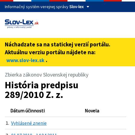
Informačný systém verejnej správy
Slov-lex
Táto stránka je zabezpečená
Buďte pozorní a vždy sa uistite, že zdieľate informácie iba
cez zabezpečenú webovú stránku verejnej správy SR.
Náchadzate sa na statickej verzií portálu.
Zabezpečená stránka vždy začína https:// pred názvom
Aktuálnu verziu portálu nájdete na:
domény webového sídla.
.
www.slov-lex.sk
Zbierka zákonov Slovenskej republiky
História predpisu
289/2010 Z. z.
Dátum účinnosti
Novela
1.
Vyhlásené znenie