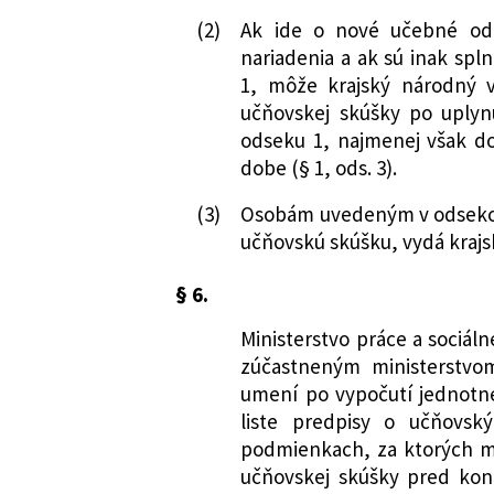
(2)
Ak ide o nové učebné odb
nariadenia a ak sú inak sp
1, môže krajský národný 
učňovskej skúšky po uplyn
odseku 1, najmenej však d
dobe (§ 1, ods. 3).
(3)
Osobám uvedeným v odsekoc
učňovskú skúšku, vydá krajs
§ 6.
Ministerstvo práce a sociáln
zúčastneným ministerstvom
umení po vypočutí jednotn
liste predpisy o učňovsk
podmienkach, za ktorých m
učňovskej skúšky pred ko