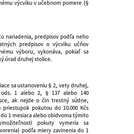
rnému výcviku v učebnom pomere (§
to nariadenia, predpisov podľa neho
atných predpisov o výcviku učňov
dnému výboru, vykonáva, pokiaľ sa
ý úrad druhej stolice.
ace sa ustanoveniu § 2, vety druhej,
 ods. 1 alebo 2, § 137 alebo 140
sce, ak nejde o čin trestný súdne,
 priestupok pokutou do 10.000 Kčs
 do 1 mesiaca alebo obidvoma týmito
ymožiteľnosti pokuty vymeria sa
vorenia) podľa miery zavinenia do 1