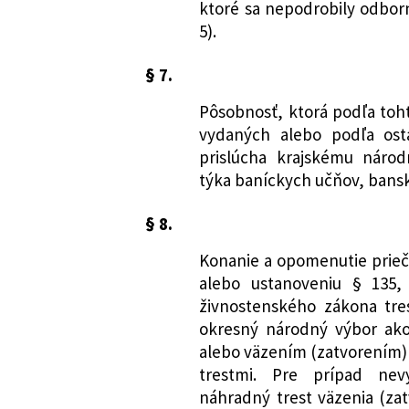
ktoré sa nepodrobily odbo
5).
§ 7.
Pôsobnosť, ktorá podľa toh
vydaných alebo podľa ost
prislúcha krajskému náro
týka baníckych učňov, bansk
§ 8.
Konanie a opomenutie prieči
alebo ustanoveniu § 135,
živnostenského zákona tre
okresný národný výbor ako
alebo väzením (zatvorením)
trestmi. Pre prípad nev
náhradný trest väzenia (zat