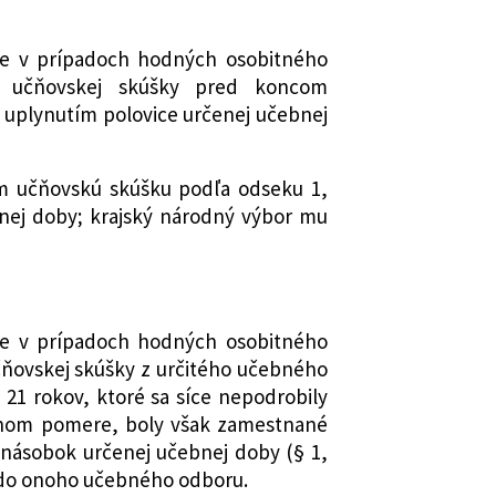
že v prípadoch hodných osobitného
ie učňovskej skúšky pred koncom
 uplynutím polovice určenej učebnej
m učňovskú skúšku podľa odseku 1,
nej doby; krajský národný výbor mu
že v prípadoch hodných osobitného
čňovskej skúšky z určitého učebného
21 rokov, ktoré sa síce nepodrobily
nom pomere, boly však zamestnané
jnásobok určenej učebnej doby (§ 1,
i do onoho učebného odboru.