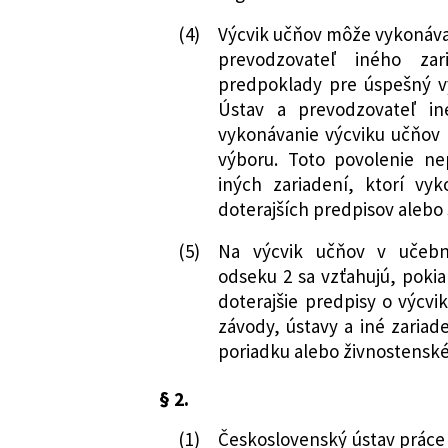
(4)
Výcvik učňov môže vykonávať
prevodzovateľ iného za
predpoklady pre úspešný v
Ústav a prevodzovateľ in
vykonávanie výcviku učňov 
výboru. Toto povolenie ne
iných zariadení, ktorí vy
doterajších predpisov alebo
(5)
Na výcvik učňov v učebn
odseku 2 sa vzťahujú, pokia
doterajšie predpisy o výcvi
závody, ústavy a iné zaria
poriadku alebo živnostens
§ 2.
(1)
Československý ústav práce