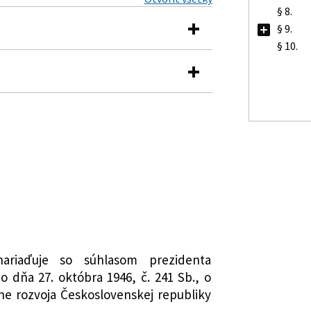
§ 8.
§ 9.
§ 10.
úprave výcviku učňov.
ahy.
ky
anie
nariaďuje so súhlasom prezidenta
o dňa 27. októbra 1946, č. 241 Sb., o
 rozvoja Československej republiky