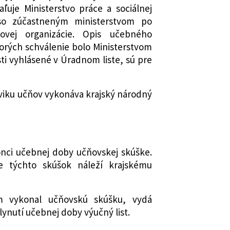
ľuje Ministerstvo práce a sociálnej
 so zúčastneným ministerstvom po
ovej organizácie. Opis učebného
orých schválenie bolo Ministerstvom
osti vyhlásené v Úradnom liste, sú pre
iku učňov vykonáva krajský národný
nci učebnej doby učňovskej skúške.
ie týchto skúšok náleží krajskému
m vykonal učňovskú skúšku, vydá
ynutí učebnej doby výučný list.