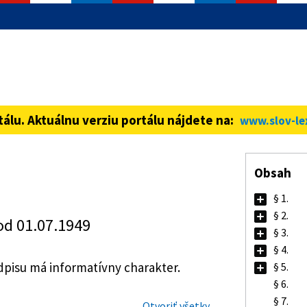
informácie iba cez zabezpečenú
ná stránka vždy začína https://
tálu. Aktuálnu verziu portálu nájdete na:
www.slov-le
Obsah
§ 1.
§ 2.
od 01.07.1949
§ 3.
§ 4.
isu má informatívny charakter.
§ 5.
§ 6.
§ 7.
Otvoriť všetky