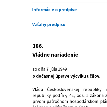
Informácie o predpise
Číslo predpisu:
186/1949 Zb.
Vzťahy predpisu
Názov:
Vládne nariadenie o dočasnej 
Pre daný predpis neexistujú žiadne vzť
Typ:
Nariadenie vlády
186.
Dátum schválenia:
07.07.1949
Vládne nariadenie
Dátum vyhlásenia:
21.07.1949
zo dňa 7. júla 1949
Dátum účinnosti od:
01.07.1949
o dočasnej úprave výcviku učňov.
Autor:
Vláda Československej republi
Právna oblasť:
Školstvo a vzdeláv
Vláda Československej republiky 
republiky podľa § 42, ods. 1 zákona z
Nachádza sa v čiastke:
55/1949
prvom päťročnom hospodárskom pláne