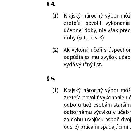
§ 4.
(1)
Krajský národný výbor mô
zreteľa povoliť vykonan
učebnej doby, nie však pred
doby (§ 1, ods. 3).
(2)
Ak vykoná učeň s úspecho
odpúšťa sa mu zvyšok učeb
vydá výučný list.
§ 5.
(1)
Krajský národný výbor mô
zreteľa povoliť vykonanie u
odboru tiež osobám starším 
odbornému výcviku v učeb
za dobu trvajúcu aspoň dvo
ods. 3) prácami spadajúcim