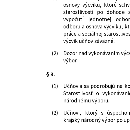
osnovy výcviku, ktoré schva
starostlivosti po dohode
vypočutí jednotnej odbor
odboru a osnova výcviku, kt
práce a sociálnej starostliv
výcvik učňov záväzné.
(2)
Dozor nad vykonávaním výcv
výbor.
§ 3.
(1)
Učňovia sa podrobujú na ko
Starostlivosť o vykonávan
národnému výboru.
(2)
Učňovi, ktorý s úspecho
krajský národný výbor po upl