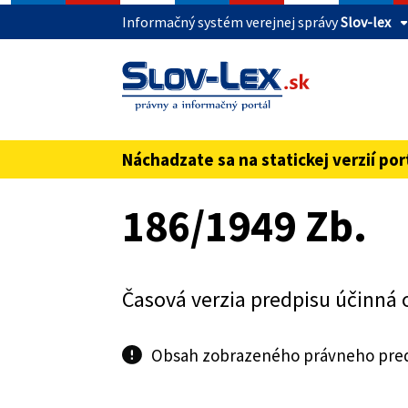
Informačný systém verejnej správy
Slov-lex
Táto stránka je zabezpečená
Buďte pozorní a vždy sa uistite, že zdieľate 
webovú stránku verejnej správy SR. Zabezpeče
pred názvom domény webového sídla.
Náchadzate sa na statickej verzií por
Preskoč na obsah
186/1949 Zb.
Časová verzia predpisu účinná 
Obsah zobrazeného právneho predp