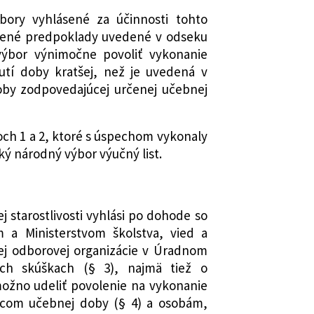
ory vyhlásené za účinnosti tohto
lnené predpoklady uvedené v odseku
výbor výnimočne povoliť vykonanie
utí doby kratšej, než je uvedená v
oby zodpovedajúcej určenej učebnej
h 1 a 2, ktoré s úspechom vykonaly
ký národný výbor výučný list.
ej starostlivosti vyhlási po dohode so
 a Ministerstvom školstva, vied a
ej odborovej organizácie v Úradnom
ých skúškach (§ 3), najmä tiež o
ožno udeliť povolenie na vykonanie
ncom učebnej doby (§ 4) a osobám,