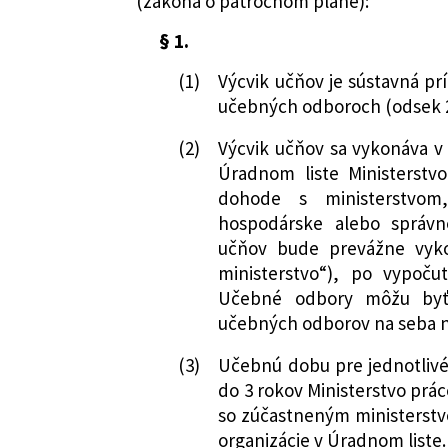
(zákona o päťročnom pláne):
§ 1.
(1)
Výcvik učňov je sústavná pr
učebných odboroch (odsek 2
(2)
Výcvik učňov sa vykonáva v
Úradnom liste Ministerstvo 
dohode s ministerstvom
hospodárske alebo správn
učňov bude prevážne vyko
ministerstvo“), po vypočut
Učebné odbory môžu byť 
učebných odborov na seba n
(3)
Učebnú dobu pre jednotlivé
do 3 rokov Ministerstvo prác
so zúčastneným ministerstv
organizácie v Úradnom liste.