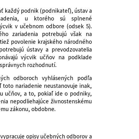
 každý podnik (podnikateľ), ústav a
riadenia, u ktorého sú splnené
ýcvik v učebnom odbore (odsek 5).
ého zariadenia potrebujú však na
tiež povolenie krajského národného
potrebujú ústavy a prevodzovatelia
konávajú výcvik učňov na podklade
 správnych rozhodnutí.
ých odboroch vyhlásených podľa
ľ toto nariadenie neustanovuje inak,
ku učňov, a to, pokiaľ ide o podniky,
denia nepodliehajúce živnostenskému
kému zákonu, obdobne.
 vypracuje opisy učebných odborov a