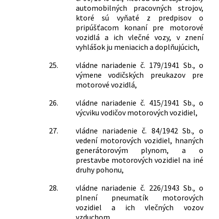
automobilných pracovných strojov,
ktoré sú vyňaté z predpisov o
pripúšťacom konaní pre motorové
vozidlá a ich vlečné vozy, v znení
vyhlášok ju meniacich a doplňujúcich,
25.
vládne nariadenie č. 179/1941 Sb., o
výmene vodičských preukazov pre
motorové vozidlá,
26.
vládne nariadenie č. 415/1941 Sb., o
výcviku vodičov motorových vozidiel,
27.
vládne nariadenie č. 84/1942 Sb., o
vedení motorových vozidiel, hnaných
generátorovým plynom, a o
prestavbe motorových vozidiel na iné
druhy pohonu,
28.
vládne nariadenie č. 226/1943 Sb., o
plnení pneumatík motorových
vozidiel a ich vlečných vozov
vzduchom,