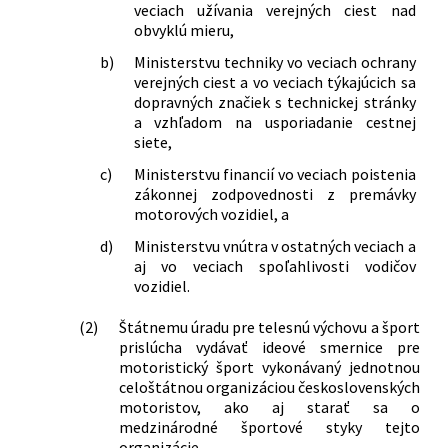
veciach užívania verejných ciest nad
obvyklú mieru,
b)
Ministerstvu techniky vo veciach ochrany
verejných ciest a vo veciach týkajúcich sa
dopravných značiek s technickej stránky
a vzhľadom na usporiadanie cestnej
siete,
c)
Ministerstvu financií vo veciach poistenia
zákonnej zodpovednosti z premávky
motorových vozidiel, a
d)
Ministerstvu vnútra v ostatných veciach a
aj vo veciach spoľahlivosti vodičov
vozidiel.
(2)
Štátnemu úradu pre telesnú výchovu a šport
prislúcha vydávať ideové smernice pre
motoristický šport vykonávaný jednotnou
celoštátnou organizáciou československých
motoristov, ako aj starať sa o
medzinárodné športové styky tejto
organizácie.