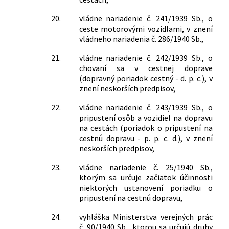
20.
vládne nariadenie č. 241/1939 Sb., o
ceste motorovými vozidlami, v znení
vládneho nariadenia č. 286/1940 Sb.,
21.
vládne nariadenie č. 242/1939 Sb., o
chovaní sa v cestnej doprave
(dopravný poriadok cestný - d. p. c.), v
znení neskorších predpisov,
22.
vládne nariadenie č. 243/1939 Sb., o
pripustení osôb a vozidiel na dopravu
na cestách (poriadok o pripustení na
cestnú dopravu - p. p. c. d.), v znení
neskorších predpisov,
23.
vládne nariadenie č. 25/1940 Sb.,
ktorým sa určuje začiatok účinnosti
niektorých ustanovení poriadku o
pripustení na cestnú dopravu,
24.
vyhláška Ministerstva verejných prác
č. 90/1940 Sb., ktorou sa určujú druhy