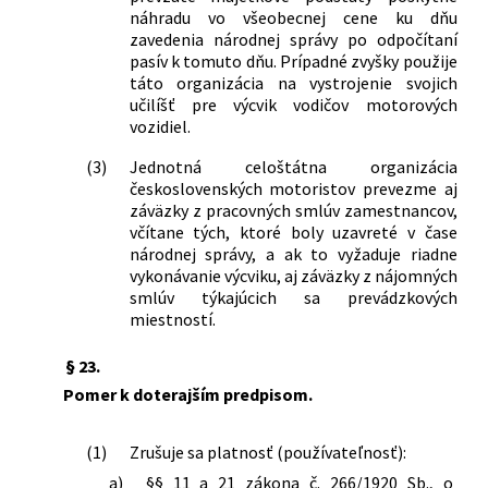
náhradu vo všeobecnej cene ku dňu
zavedenia národnej správy po odpočítaní
pasív k tomuto dňu. Prípadné zvyšky použije
táto organizácia na vystrojenie svojich
učilíšť pre výcvik vodičov motorových
vozidiel.
(3)
Jednotná celoštátna organizácia
československých motoristov prevezme aj
záväzky z pracovných smlúv zamestnancov,
včítane tých, ktoré boly uzavreté v čase
národnej správy, a ak to vyžaduje riadne
vykonávanie výcviku, aj záväzky z nájomných
smlúv týkajúcich sa prevádzkových
miestností.
§ 23.
Pomer k doterajším predpisom.
(1)
Zrušuje sa platnosť (používateľnosť):
a)
§§ 11 a 21 zákona č. 266/1920 Sb., o