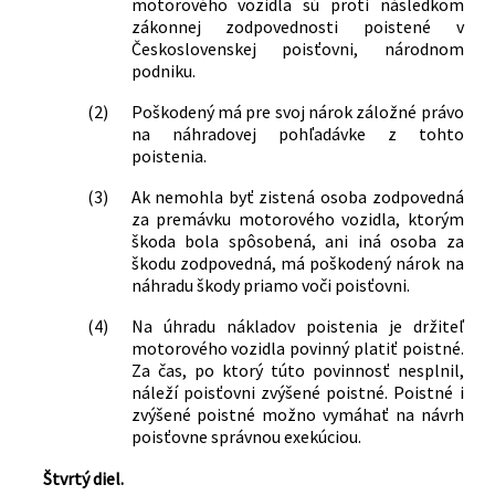
motorového vozidla sú proti následkom
zákonnej zodpovednosti poistené v
Československej poisťovni, národnom
podniku.
(2)
Poškodený má pre svoj nárok záložné právo
na náhradovej pohľadávke z tohto
poistenia.
(3)
Ak nemohla byť zistená osoba zodpovedná
za premávku motorového vozidla, ktorým
škoda bola spôsobená, ani iná osoba za
škodu zodpovedná, má poškodený nárok na
náhradu škody priamo voči poisťovni.
(4)
Na úhradu nákladov poistenia je držiteľ
motorového vozidla povinný platiť poistné.
Za čas, po ktorý túto povinnosť nesplnil,
náleží poisťovni zvýšené poistné. Poistné i
zvýšené poistné možno vymáhať na návrh
poisťovne správnou exekúciou.
Štvrtý diel.