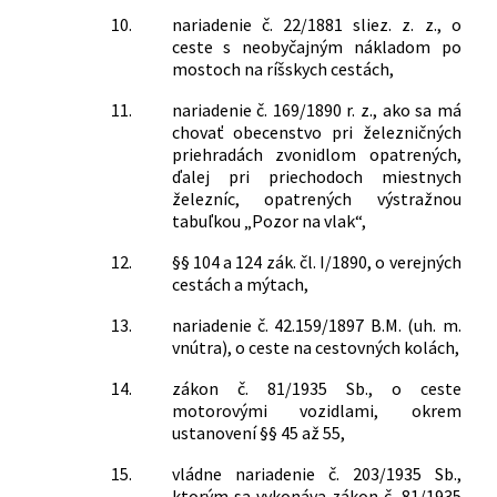
10.
nariadenie č. 22/1881 sliez. z. z., o
ceste s neobyčajným nákladom po
mostoch na ríšskych cestách,
11.
nariadenie č. 169/1890 r. z., ako sa má
chovať obecenstvo pri železničných
priehradách zvonidlom opatrených,
ďalej pri priechodoch miestnych
železníc, opatrených výstražnou
tabuľkou „Pozor na vlak“,
12.
§§ 104 a 124 zák. čl. I/1890, o verejných
cestách a mýtach,
13.
nariadenie č. 42.159/1897 B.M. (uh. m.
vnútra), o ceste na cestovných kolách,
14.
zákon č. 81/1935 Sb., o ceste
motorovými vozidlami, okrem
ustanovení §§ 45 až 55,
15.
vládne nariadenie č. 203/1935 Sb.,
ktorým sa vykonáva zákon č. 81/1935