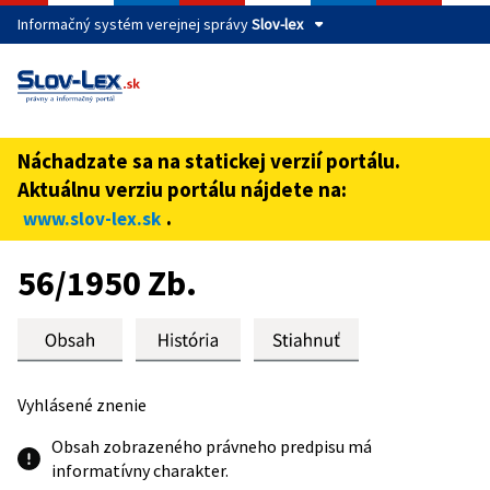
Informačný systém verejnej správy
Slov-lex
Táto stránka je zabezpečená
Buďte pozorní a vždy sa uistite, že zdieľate informácie iba
cez zabezpečenú webovú stránku verejnej správy SR.
Náchadzate sa na statickej verzií portálu.
Zabezpečená stránka vždy začína https:// pred názvom
Aktuálnu verziu portálu nájdete na:
domény webového sídla.
.
www.slov-lex.sk
Preskoč na obsah
56/1950 Zb.
Vyhlásené znenie
Obsah zobrazeného právneho predpisu má
informatívny charakter.