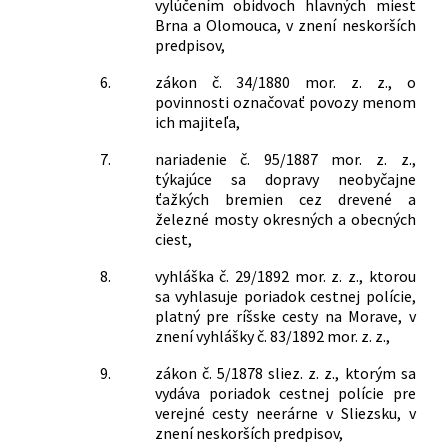
vylúčením obidvoch hlavných miest
Brna a Olomouca, v znení neskorších
predpisov,
6.
zákon č. 34/1880 mor. z. z., o
povinnosti označovať povozy menom
ich majiteľa,
7.
nariadenie č. 95/1887 mor. z. z.,
týkajúce sa dopravy neobyčajne
ťažkých bremien cez drevené a
železné mosty okresných a obecných
ciest,
8.
vyhláška č. 29/1892 mor. z. z., ktorou
sa vyhlasuje poriadok cestnej polície,
platný pre ríšske cesty na Morave, v
znení vyhlášky č. 83/1892 mor. z. z.,
9.
zákon č. 5/1878 sliez. z. z., ktorým sa
vydáva poriadok cestnej polície pre
verejné cesty neerárne v Sliezsku, v
znení neskorších predpisov,