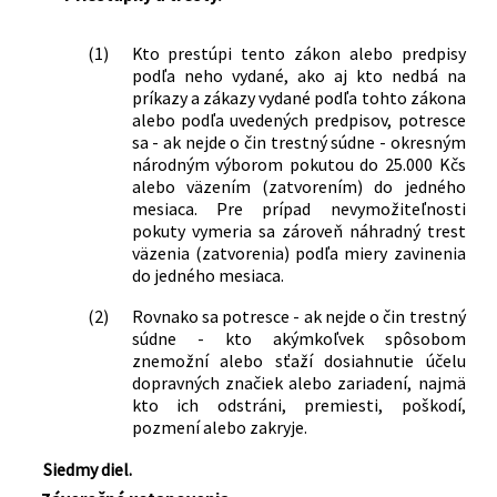
(1)
Kto prestúpi tento zákon alebo predpisy
podľa neho vydané, ako aj kto nedbá na
príkazy a zákazy vydané podľa tohto zákona
alebo podľa uvedených predpisov, potresce
sa - ak nejde o čin trestný súdne - okresným
národným výborom pokutou do 25.000 Kčs
alebo väzením (zatvorením) do jedného
mesiaca. Pre prípad nevymožiteľnosti
pokuty vymeria sa zároveň náhradný trest
väzenia (zatvorenia) podľa miery zavinenia
do jedného mesiaca.
(2)
Rovnako sa potresce - ak nejde o čin trestný
súdne - kto akýmkoľvek spôsobom
znemožní alebo sťaží dosiahnutie účelu
dopravných značiek alebo zariadení, najmä
kto ich odstráni, premiesti, poškodí,
pozmení alebo zakryje.
Siedmy diel.