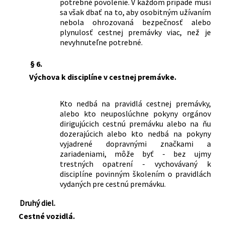
potrebné povolenie. V každom prípade musí
sa však dbať na to, aby osobitným užívaním
nebola ohrozovaná bezpečnosť alebo
plynulosť cestnej premávky viac, než je
nevyhnuteľne potrebné.
§ 6.
Výchova k disciplíne v cestnej premávke.
Kto nedbá na pravidlá cestnej premávky,
alebo kto neuposlúchne pokyny orgánov
dirigujúcich cestnú premávku alebo na ňu
dozerajúcich alebo kto nedbá na pokyny
vyjadrené dopravnými značkami a
zariadeniami, môže byť - bez ujmy
trestných opatrení - vychovávaný k
disciplíne povinným školením o pravidlách
vydaných pre cestnú premávku.
Druhý diel.
Cestné vozidlá.