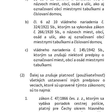
názvoch miest, obcí, osád a ulíc, ako aj
označovaní obcí miestnymi tabuľkami a
číslovaní domov,
b)
čl. 6 až 10 vládneho nariadenia č.
324/1921 Sb., ktorým sa vykonáva zákon
č. 266/1920 Sb., o názvoch miest, obcí,
osád a ulíc, ako aj označovaní obcí
miestnymi tabuľkami a číslovaní domov,
c)
vládneho nariadenia č. 145/1942 Sb.,
ktorým sa zrušujú niektoré predpisy o
označovaní miest, obcí a osád miestnymi
tabuľkami.
(2)
Ďalej sa zrušuje platnosť (používateľnosť)
všetkých ustanovení iných predpisov o
veciach, ktoré sú upravené týmto zákonom;
sú to najmä:
1.
zákon č. 47/1866 čes. z. z., ktorým sa
vydáva poriadok cestnej polície,
platný pre Čechy okrem hlavného