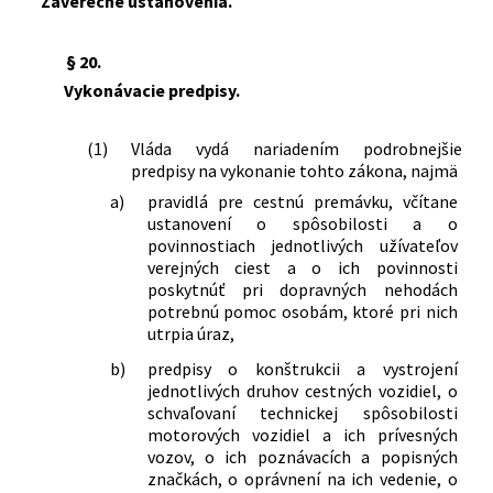
Záverečné ustanovenia.
§ 20.
Vykonávacie predpisy.
(1)
Vláda vydá nariadením podrobnejšie
predpisy na vykonanie tohto zákona, najmä
a)
pravidlá pre cestnú premávku, včítane
ustanovení o spôsobilosti a o
povinnostiach jednotlivých užívateľov
verejných ciest a o ich povinnosti
poskytnúť pri dopravných nehodách
potrebnú pomoc osobám, ktoré pri nich
utrpia úraz,
b)
predpisy o konštrukcii a vystrojení
jednotlivých druhov cestných vozidiel, o
schvaľovaní technickej spôsobilosti
motorových vozidiel a ich prívesných
vozov, o ich poznávacích a popisných
značkách, o oprávnení na ich vedenie, o