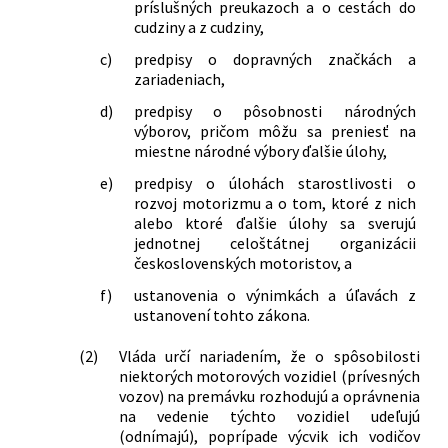
príslušných preukazoch a o cestách do
cudziny a z cudziny,
c)
predpisy o dopravných značkách a
zariadeniach,
d)
predpisy o pôsobnosti národných
výborov, pričom môžu sa preniesť na
miestne národné výbory ďalšie úlohy,
e)
predpisy o úlohách starostlivosti o
rozvoj motorizmu a o tom, ktoré z nich
alebo ktoré ďalšie úlohy sa sverujú
jednotnej celoštátnej organizácii
československých motoristov, a
f)
ustanovenia o výnimkách a úľavách z
ustanovení tohto zákona.
(2)
Vláda určí nariadením, že o spôsobilosti
niektorých motorových vozidiel (prívesných
vozov) na premávku rozhodujú a oprávnenia
na vedenie týchto vozidiel udeľujú
(odnímajú), poprípade výcvik ich vodičov