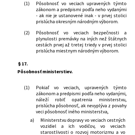
(1)
Pôsobnosť vo veciach upravených týmto
zákonom a predpismi podľa neho vydanými
- ak nie je ustanovené inak - v prvej stolici
prislúcha okresným národným výborom.
(2)
Pôsobnosť vo veciach bezpečnosti a
plynulosti premávky na iných než štátnych
cestách prvej až tretej triedy v prvej stolici
prislúcha miestnym národným výborom.
§ 17.
Pôsobnosť ministerstiev.
(1)
Pokiaľ vo veciach, upravených týmto
zákonom a predpismi podľa neho vydanými,
náleží robiť opatrenia ministerstvu,
prislúcha pôsobnosť, ak nevyplýva z povahy
veci pôsobnosť iného ministerstva,
a)
Ministerstvu dopravy vo veciach cestných
vozidiel a ich vodičov, vo veciach
starostlivosti o rozvoj motorizmu a vo