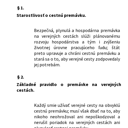
§ 1.
Starostlivosť o cestnú premávku.
Bezpečná, plynulá a hospodárna premávka
na verejných cestách slúži plánovanému
rozvoju hospodárstva a tým i zvýšeniu
životnej úrovne pracujúceho ľudu; štát
preto upravuje a chráni cestnú premávku a
stará sa o to, aby verejné cesty zodpovedaly
jej potrebám.
§ 2.
Základné pravidlo o premávke na verejných
cestách.
Každý smie užívať verejné cesty na obvyklú
cestnú premávku; musí však dbať na to, aby
nikoho neohrožoval ani nepoškodzoval a
nerušil poriadok na verejných cestách ani
plynulosť cestnej premávky.