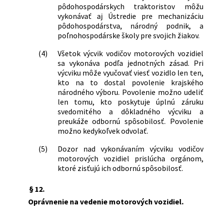
pôdohospodárskych traktoristov môžu
vykonávať aj Ústredie pre mechanizáciu
pôdohospodárstva, národný podnik, a
poľnohospodárske školy pre svojich žiakov.
(4)
Všetok výcvik vodičov motorových vozidiel
sa vykonáva podľa jednotných zásad. Pri
výcviku môže vyučovať viesť vozidlo len ten,
kto na to dostal povolenie krajského
národného výboru. Povolenie možno udeliť
len tomu, kto poskytuje úplnú záruku
svedomitého a dôkladného výcviku a
preukáže odbornú spôsobilosť. Povolenie
možno kedykoľvek odvolať.
(5)
Dozor nad vykonávaním výcviku vodičov
motorových vozidiel prislúcha orgánom,
ktoré zisťujú ich odbornú spôsobilosť.
§ 12.
Oprávnenie na vedenie motorových vozidiel.