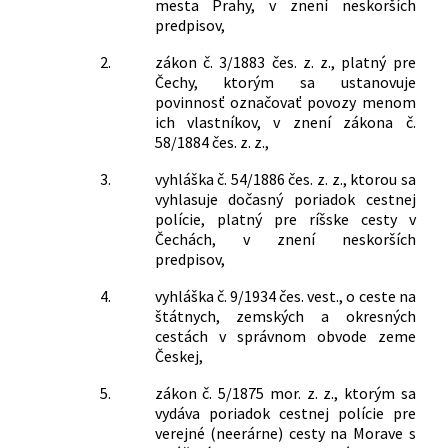
mesta Prahy, v znení neskorších
predpisov,
2.
zákon č. 3/1883 čes. z. z., platný pre
Čechy, ktorým sa ustanovuje
povinnosť označovať povozy menom
ich vlastníkov, v znení zákona č.
58/1884 čes. z. z.,
3.
vyhláška č. 54/1886 čes. z. z., ktorou sa
vyhlasuje dočasný poriadok cestnej
polície, platný pre ríšske cesty v
Čechách, v znení neskorších
predpisov,
4.
vyhláška č. 9/1934 čes. vest., o ceste na
štátnych, zemských a okresných
cestách v správnom obvode zeme
Českej,
5.
zákon č. 5/1875 mor. z. z., ktorým sa
vydáva poriadok cestnej polície pre
verejné (neerárne) cesty na Morave s