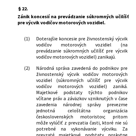
§ 22.
Zánik koncesií na prevádzanie súkromných učilíšť
pre výcvik vodičov motorových vozidiel.
(1)
Doterajšie koncesie pre živnostenský výcvik
vodičov motorových vozidiel (na
prevádzanie súkromných učilíšť pre výcvik
vodičov motorových vozidiel) zanikajú.
(2)
Národná správa zavedená do podnikov pre
živnostenský výcvik vodičov motorových
vozidiel (súkromných učilíšť pre výcvik
vodičov motorových vozidiel) zaniká.
Majetkové podstaty týchto podnikov
včítane práv a záväzkov vzniknutých v čase
zavedenia národnej správy prevezme
jednotná celoštátna organizácia
československých motoristov; pritom
môže vylúčiť z prevzatia časti, ktoré nie sú
potrebné na vykonávanie výcviku. Za
prevzaté majetkové podstaty poskytne