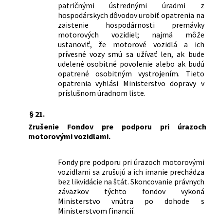
patričnými ústrednými úradmi z
hospodárskych dôvodov urobiť opatrenia na
zaistenie hospodárnosti premávky
motorových vozidiel; najmä môže
ustanoviť, že motorové vozidlá a ich
prívesné vozy smú sa užívať len, ak bude
udelené osobitné povolenie alebo ak budú
opatrené osobitným vystrojením. Tieto
opatrenia vyhlási Ministerstvo dopravy v
príslušnom úradnom liste.
§ 21.
Zrušenie Fondov pre podporu pri úrazoch
motorovými vozidlami.
Fondy pre podporu pri úrazoch motorovými
vozidlami sa zrušujú a ich imanie prechádza
bez likvidácie na štát. Skoncovanie právnych
záväzkov týchto fondov vykoná
Ministerstvo vnútra po dohode s
Ministerstvom financií.