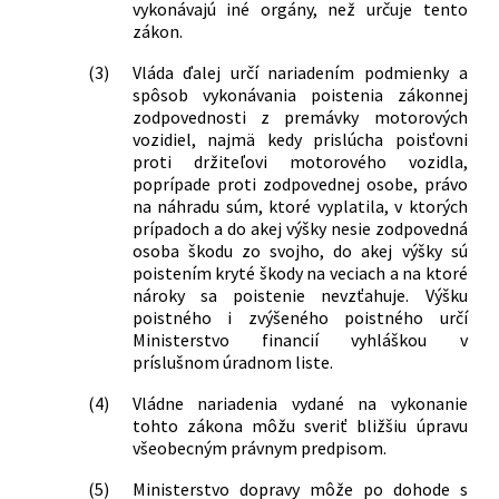
vykonávajú iné orgány, než určuje tento
zákon.
(3)
Vláda ďalej určí nariadením podmienky a
spôsob vykonávania poistenia zákonnej
zodpovednosti z premávky motorových
vozidiel, najmä kedy prislúcha poisťovni
proti držiteľovi motorového vozidla,
poprípade proti zodpovednej osobe, právo
na náhradu súm, ktoré vyplatila, v ktorých
prípadoch a do akej výšky nesie zodpovedná
osoba škodu zo svojho, do akej výšky sú
poistením kryté škody na veciach a na ktoré
nároky sa poistenie nevzťahuje. Výšku
poistného i zvýšeného poistného určí
Ministerstvo financií vyhláškou v
príslušnom úradnom liste.
(4)
Vládne nariadenia vydané na vykonanie
tohto zákona môžu sveriť bližšiu úpravu
všeobecným právnym predpisom.
(5)
Ministerstvo dopravy môže po dohode s