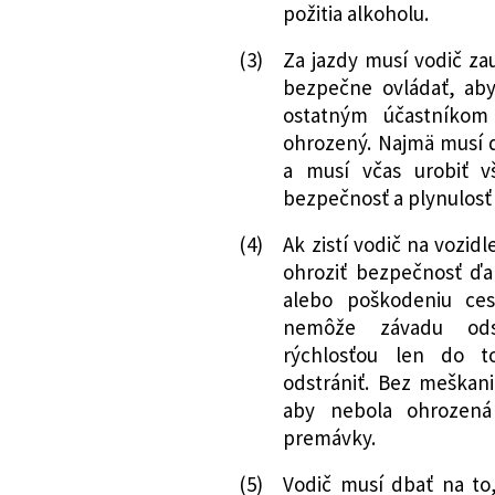
požitia alkoholu.
(3)
Za jazdy musí vodič za
bezpečne ovládať, aby
ostatným účastníkom
ohrozený. Najmä musí db
a musí včas urobiť v
bezpečnosť a plynulosť
(4)
Ak zistí vodič na vozid
ohroziť bezpečnosť ďal
alebo poškodeniu ces
nemôže závadu ods
rýchlosťou len do 
odstrániť. Bez meškani
aby nebola ohrozená
premávky.
(5)
Vodič musí dbať na to