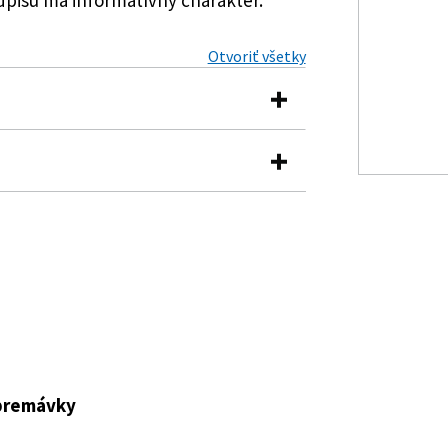
Otvoriť všetky
ktorou sa vydávajú pravidlá cestnej
árodných výborov pri zabezpečovaní
iadku
tva vnútra o vodičských preukazoch
va vnútra o pravidlách cestnej
 premávky