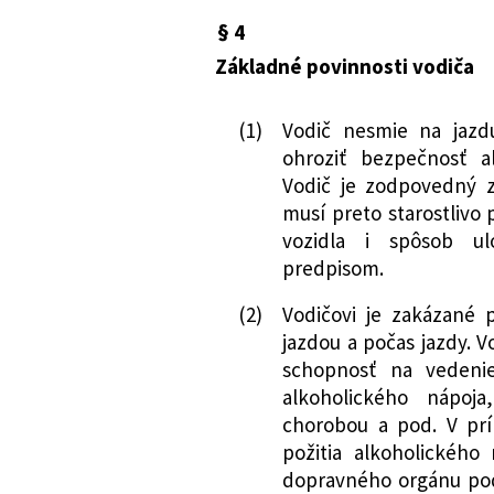
§ 4
Základné povinnosti vodiča
(1)
Vodič nesmie na jazd
ohroziť bezpečnosť a
Vodič je zodpovedný z
musí preto starostlivo 
vozidla i spôsob ul
predpisom.
(2)
Vodičovi je zakázané 
jazdou a počas jazdy. V
schopnosť na vedeni
alkoholického nápoj
chorobou a pod. V pr
požitia alkoholického
dopravného orgánu pod