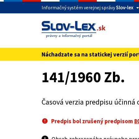
Informačný systém verejnej správy
Slov-lex
Táto stránka je zabezpečená
Buďte pozorní a vždy sa uistite, že zdieľate 
webovú stránku verejnej správy SR. Zabezpeče
pred názvom domény webového sídla.
Náchadzate sa na statickej verzií por
Preskoč na obsah
141/1960 Zb.
Časová verzia predpisu účinná 
Predpis bol zrušený predpisom
8
Obsah zobrazeného právneho predp