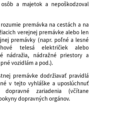
e osôb a majetok a nepoškodzoval
rozumie premávka na cestách a na
žiacich verejnej premávke alebo len
jnej premávky (napr. poľné a lesné
hové telesá električiek alebo
vé nádražia, nádražné priestory a
pné vozidlám a pod.).
stnej premávke dodržiavať pravidlá
né v tejto vyhláške a uposlúchnuť
dopravné zariadenia (včítane
 pokyny dopravných orgánov.