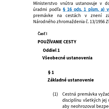
Autor:
Ministerstvo vnútra
Ministerstvo vnútra ustanovuje v 
úradmi podľa
§ 16 ods. 1 písm. a) v
Právna oblasť:
Cestná doprava
premávke na cestách v znení zá
Nachádza sa v čiastke:
57/1960
Národného zhromaždenia č. 13/1956 Zb
Časť I
POUŽÍVANIE CESTY
Oddiel 1
Všeobecné ustanovenia
§ 1
Základné ustanovenie
(1)
Cestná premávka vyža
disciplínu všetkých jej
aby neohrozoval bezpeč