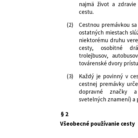
najmä život a zdravi
cestu.
(2)
Cestnou premávkou sa 
ostatných miestach slú
niektorému druhu vere
cesty, osobitné drá
trolejbusov, autobuso
továrenské dvory prístu
(3)
Každý je povinný v ce
cestnej premávky urče
dopravné značky a 
svetelných znamení) a
§ 2
Všeobecné používanie cesty