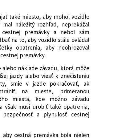
ujať také miesto, aby mohol vozidlo
 mal náležitý rozhľad, neprekážal
 cestnej premávky a nebol sám
ať na to, aby vozidlo stále ovládal
šetky opatrenia, aby neohrozoval
 cestnej premávky.
le alebo náklade závadu, ktorá môže
šej jazdy alebo viesť k znečisteniu
ty, smie v jazde pokračovať, ak
trániť na mieste, primeranou
toho miesta, kde možno závadu
a však musí urobiť také opatrenia,
 bezpečnosť a plynulosť cestnej
, aby cestná premávka bola nielen