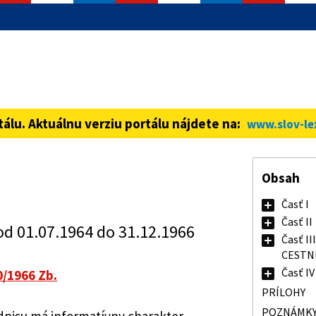
informácie iba cez zabezpečenú
ná stránka vždy začína https://
tálu. Aktuálnu verziu portálu nájdete na:
www.slov-le
Obsah
Časť I
Časť II
od 01.07.1964 do 31.12.1966
Časť II
CESTN
Časť IV
0/1966 Zb.
PRÍLOHY
POZNÁMK
isu má informatívny charakter.