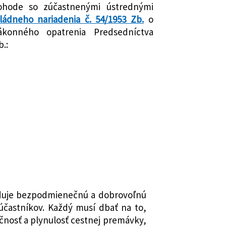
dohode so zúčastnenými ústrednými
ládneho nariadenia č. 54/1953 Zb.
o
konného opatrenia Predsedníctva
.:
duje bezpodmienečnú a dobrovoľnú
 účastníkov. Každý musí dbať na to,
nosť a plynulosť cestnej premávky,