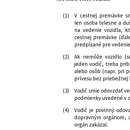
(1)
V cestnej premávke smi
len osoba telesne a d
na vedenie vozidla, k
cestnej premávke (ďale
predpísané pre vedenie
(2)
Ak nemôže vozidlo (sú
jeden vodič, treba pri
alebo osôb (napr. pri p
prívesu bez priebežnej 
(3)
Vodič smie odovzdať ved
podmienky uvedené v o
(4)
Vodič je povinný odov
dopravným orgánom, ak
orgán zakázal.