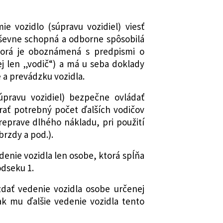
e vozidlo (súpravu vozidiel) viesť
uševne schopná a odborne spôsobilá
torá je oboznámená s predpismi o
j len „vodič“) a má u seba doklady
 a prevádzku vozidla.
pravu vozidiel) bezpečne ovládať
brať potrebný počet ďalších vodičov
reprave dlhého nákladu, pri použití
brzdy a pod.).
enie vozidla len osobe, ktorá spĺňa
dseku 1.
zdať vedenie vozidla osobe určenej
 mu ďalšie vedenie vozidla tento