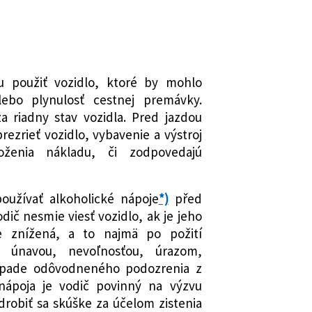
u použiť vozidlo, ktoré by mohlo
lebo plynulosť cestnej premávky.
a riadny stav vozidla. Pred jazdou
prezrieť vozidlo, vybavenie a výstroj
oženia nákladu, či zodpovedajú
používať alkoholické nápoje
*)
před
odič nesmie viesť vozidlo, ak je jeho
e znížená, a to najmä po požití
a, únavou, nevoľnosťou, úrazom,
ípade odôvodneného podozrenia z
 nápoja je vodič povinný na výzvu
robiť sa skúške za účelom zistenia