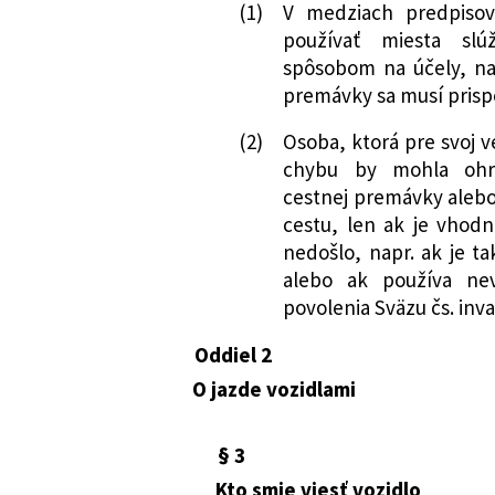
(1)
V medziach predpiso
používať miesta slú
spôsobom na účely, na
premávky sa musí prisp
(2)
Osoba, ktorá pre svoj 
chybu by mohla ohro
cestnej premávky alebo
cestu, len ak je vhod
nedošlo, napr. ak je 
alebo ak používa ne
povolenia Sväzu čs. inva
Oddiel 2
O jazde vozidlami
§ 3
Kto smie viesť vozidlo