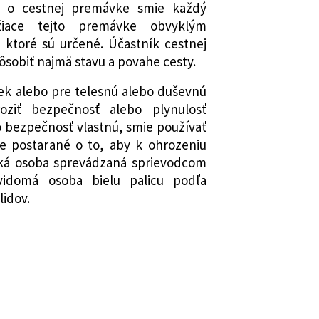
v o cestnej premávke smie každý
žiace tejto premávke obvyklým
 ktoré sú určené. Účastník cestnej
ôsobiť najmä stavu a povahe cesty.
vek alebo pre telesnú alebo duševnú
ziť bezpečnosť alebo plynulosť
 bezpečnosť vlastnú, smie používať
ne postarané o to, aby k ohrozeniu
taká osoba sprevádzaná sprievodcom
vidomá osoba bielu palicu podľa
lidov.