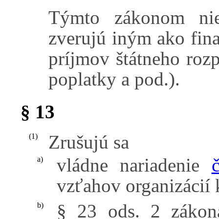
Týmto zákonom nie
zverujú iným ako fin
príjmov štátneho rozp
poplatky a pod.).
§ 13
Zrušujú sa
(1)
vládne nariadenie
a)
vzťahov organizácií 
§ 23 ods. 2 záko
b)