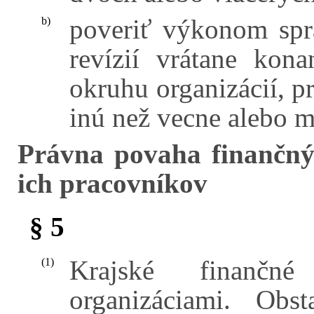
poveriť výkonom sp
b)
revízií vrátane kon
okruhu organizácií, pr
inú než vecne alebo m
Právna povaha finančný
ich pracovníkov
§ 5
Krajské finančn
(1)
organizáciami. Obs