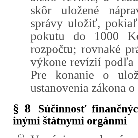
skôr uložené nápra
správy uložiť, pokia
pokutu do 1000 Kč
rozpočtu; rovnaké pr
výkone revízií podľa
Pre konanie o ulož
ustanovenia zákona o
§ 8
Súčinnosť finančný
inými štátnymi orgánmi
(1)