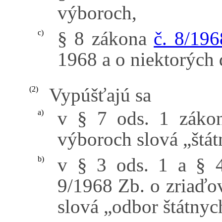
výboroch,
§ 8 zákona
č. 8/196
c)
1968 a o niektorých 
Vypúšťajú sa
(2)
v § 7 ods. 1 záko
a)
výboroch slová „štát
v § 3 ods. 1 a § 4
b)
9/1968 Zb. o zriaďo
slová „odbor štátnych