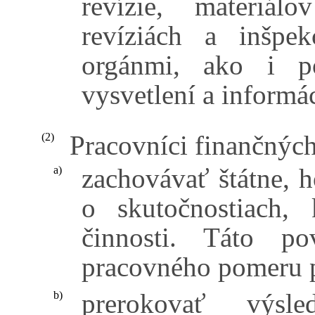
revízie, materiál
revíziách a inšpe
orgánmi, ako i p
vysvetlení a informá
Pracovníci finančných
(2)
zachovávať štátne, 
a)
o skutočnostiach, 
činnosti. Táto p
pracovného pomeru p
prerokovať výsl
b)