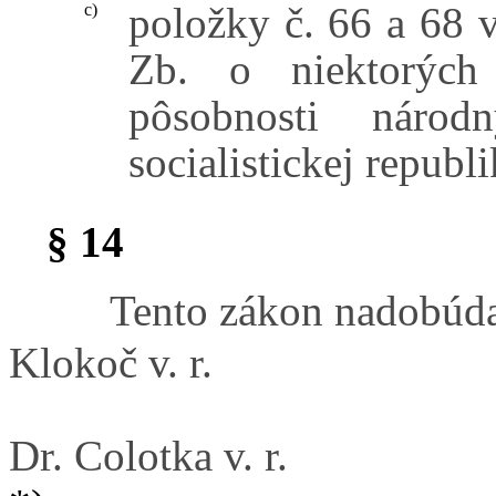
položky č. 66 a 68 
c)
Zb. o niektorých 
pôsobnosti náro
socialistickej republi
§ 14
Tento zákon nadobúda
Klokoč v. r.
Dr. Colotka v. r.