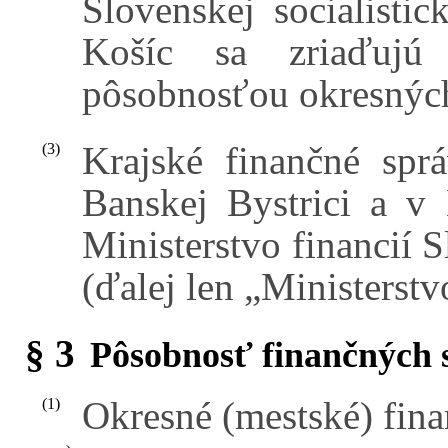
Slovenskej socialistic
Košíc sa zriaďujú
pôsobnosťou okresných
Krajské finančné spr
(3)
Banskej Bystrici a v
Ministerstvo financií S
(ďalej len „Ministerstvo
§ 3
Pôsobnosť finančných 
Okresné (mestské) fin
(1)