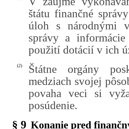
V záujme vykonávani
štátu finančné správy
úloh s národnými v
správy a informáci
použití dotácií v ich
Štátne orgány pos
(2)
medziach svojej pôso
povaha veci si vyža
posúdenie.
§ 9
Konanie pred finanč