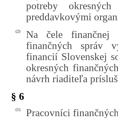
potreby okresných
preddavkovými organi
Na čele finančnej s
(2)
finančných správ 
financií Slovenskej so
okresných finančnýc
návrh riaditeľa príslu
§ 6
Pracovníci finančných
(1)