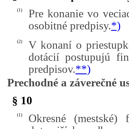
Pre konanie vo veciac
(1)
osobitné predpisy.
*)
V konaní o priestup
(2)
dotácií postupujú f
predpisov.
**)
Prechodné a záverečné u
§ 10
Okresné (mestské) 
(1)