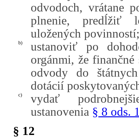
odvodoch, vrátane p
plnenie, predĺžiť 
uložených povinností
ustanoviť po dohod
b)
orgánmi, že finančné 
odvody do štátnych
dotácií poskytovaných
vydať podrobnej
c)
ustanovenia
§ 8 ods. 
§ 12