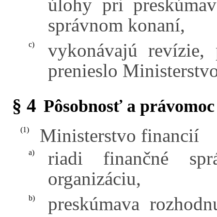
úlohy pri preskúmav
správnom konaní,
vykonávajú revízie,
c)
prenieslo Ministerstvo
§ 4
Pôsobnosť a právomoc M
Ministerstvo financií
(1)
riadi finančné sp
a)
organizáciu,
preskúmava rozhodnu
b)