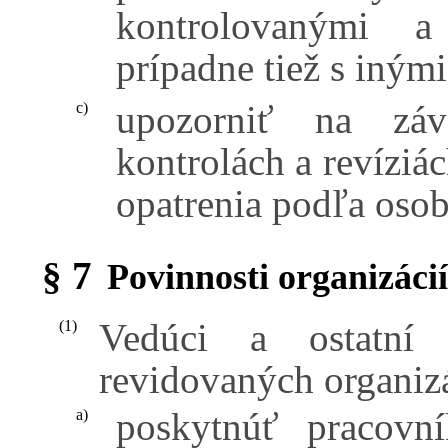
kontrolovanými a 
prípadne tiež s iným
upozorniť na záva
c)
kontrolách a revíziác
opatrenia podľa osob
§ 7
Povinnosti organizácií
Vedúci a ostatní 
(1)
revidovaných organizá
poskytnúť pracovn
a)