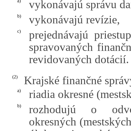
vykonávajú správu da
a)
vykonávajú revízie,
b)
prejednávajú priest
c)
spravovaných finanč
revidovaných dotácií.
Krajské finančné správ
(2)
riadia okresné (mestsk
a)
rozhodujú o odvo
b)
okresných (mestských)