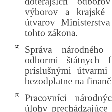
doterajších odboro
výborov a krajské 
útvarov Ministerstv
tohto zákona.
Správa národného 
(2)
odbormi štátnych 
príslušnými útvarmi 
bezodplatne na finanč
Pracovníci národný
(3)
úlohy prechádzajúce