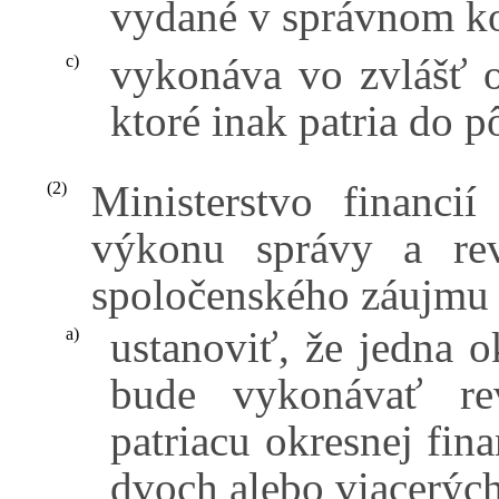
vydané v správnom k
vykonáva vo zvlášť 
c)
ktoré inak patria do p
Ministerstvo financi
(2)
výkonu správy a rev
spoločenského záujmu
ustanoviť, že jedna o
a)
bude vykonávať re
patriacu okresnej fi
dvoch alebo viacerýc