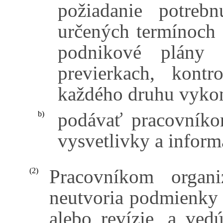
požiadanie potreb
určených termínoch 
podnikové plány 
previerkach, kontr
každého druhu vykon
podávať pracovníko
b)
vysvetlivky a inform
Pracovníkom organi
(2)
neutvoria podmienky 
alebo revízie, a ved