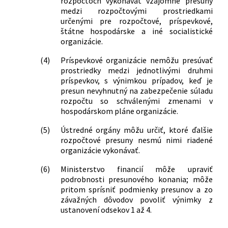
rozpočtoch vykonávať vzájomné presuny
medzi rozpočtovými prostriedkami
určenými pre rozpočtové, príspevkové,
štátne hospodárske a iné socialistické
organizácie.
(4)
Príspevkové organizácie nemôžu presúvať
prostriedky medzi jednotlivými druhmi
príspevkov, s výnimkou prípadov, keď je
presun nevyhnutný na zabezpečenie súladu
rozpočtu so schválenými zmenami v
hospodárskom pláne organizácie.
(5)
Ústredné orgány môžu určiť, ktoré ďalšie
rozpočtové presuny nesmú nimi riadené
organizácie vykonávať.
(6)
Ministerstvo financií môže upraviť
podrobnosti presunového konania; môže
pritom sprísniť podmienky presunov a zo
závažných dôvodov povoliť výnimky z
ustanovení odsekov 1 až 4.