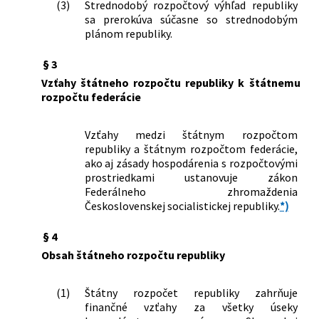
(3)
Strednodobý rozpočtový výhľad republiky
financií, Ministerstva financií Českej
sa prerokúva súčasne so strednodobým
socialistickej republiky a Ministerstva
plánom republiky.
financií Slovenskej socialistickej
republiky, ktorou sa mení a dopĺňa
§ 3
vyhláška Federálneho ministerstva
Vzťahy štátneho rozpočtu republiky k štátnemu
financií, Ministerstva financií Českej
rozpočtu federácie
socialistickej republiky a Ministerstva
financií Slovenskej socialistickej
republiky č. 122/1980 Zb. o
Vzťahy medzi štátnym rozpočtom
jednorazovom príspevku na opatrenie
republiky a štátnym rozpočtom federácie,
náhradného bývania občanom, ktorí
ako aj zásady hospodárenia s rozpočtovými
prostriedkami ustanovuje zákon
uvoľnia byt v objekte spravovanom
Federálneho zhromaždenia
štátnou socialistickou organizáciou
Československej socialistickej republiky.
*)
178/1982 Zb.
Nariadenie vlády Slovenskej
socialistickej republiky, ktorým sa mení
§ 4
nariadenie vlády Slovenskej
Obsah štátneho rozpočtu republiky
socialistickej republiky č. 68/1982 Zb. o
postihu za prekročenie záväzných
limitov odberu niektorých druhov
(1)
Štátny rozpočet republiky zahrňuje
ropných výrobkov v rozpočtových a
finančné vzťahy za všetky úseky
príspevkových organizáciách a o