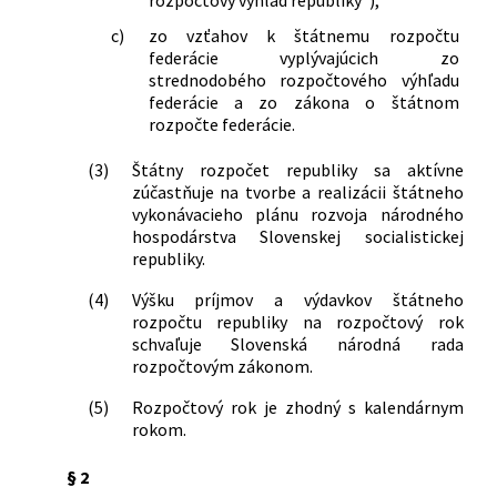
financií, Ministerstva financií Českej
socialistickej republiky a Ministerstva
c)
zo vzťahov k štátnemu rozpočtu
financií Slovenskej socialistickej
federácie vyplývajúcich zo
republiky o jednorazovom príspevku na
strednodobého rozpočtového výhľadu
opatrenie náhradného bývania
federácie a zo zákona o štátnom
občanom, ktorí uvoľnia byt v objekte
rozpočte federácie.
spravovanom štátnou socialistickou
(3)
Štátny rozpočet republiky sa aktívne
organizáciou
zúčastňuje na tvorbe a realizácii štátneho
172/1980 Zb.
Vyhláška Federálneho ministerstva
vykonávacieho plánu rozvoja národného
financií, Ministerstva financií Českej
hospodárstva Slovenskej socialistickej
socialistickej republiky, Ministerstva
republiky.
financií Slovenskej socialistickej
republiky a predsedu Štátnej banky
(4)
Výšku príjmov a výdavkov štátneho
československej, ktorou sa mení a
rozpočtu republiky na rozpočtový rok
vyhláška Federálneho ministerstva
schvaľuje Slovenská národná rada
rozpočtovým zákonom.
financií, Ministerstva financií Českej
socialistickej republiky, Ministerstva
(5)
Rozpočtový rok je zhodný s kalendárnym
financií Slovenskej socialistickej
rokom.
republiky a predsedu Štátnej banky
československej č. 160/1976 Zb. o
§ 2
finančnej a úverovej pomoci družstevnej