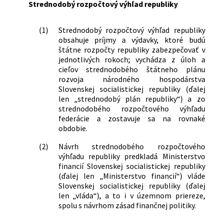
Strednodobý rozpočtový výhľad republiky
individuálnej bytovej výstavbe
1/1982 Zb.
Vyhláška Federálneho ministerstva
financií, Ministerstva financií Českej
(1)
Strednodobý rozpočtový výhľad republiky
obsahuje príjmy a výdavky, ktoré budú
socialistickej republiky Ministerstva
štátne rozpočty republiky zabezpečovať v
financií Slovenskej socialistickej
jednotlivých rokoch; vychádza z úloh a
republiky a predsedu Štátnej banky
cieľov strednodobého štátneho plánu
československej z 18. decembra 1981 o
rozvoja národného hospodárstva
finančnej, úverovej a inej pomoci
Slovenskej socialistickej republiky (ďalej
družstevnej a individuálnej bytovej
len „strednodobý plán republiky“) a zo
výstavbe
strednodobého rozpočtového výhľadu
68/1982 Zb.
Nariadenie vlády Slovenskej
federácie a zostavuje sa na rovnaké
socialistickej republiky o postihu za
obdobie.
prekročenie záväzných limitov odberu
(2)
Návrh strednodobého rozpočtového
niektorých druhov ropných výrobkov v
výhľadu republiky predkladá Ministerstvo
rozpočtových a príspevkových
financií Slovenskej socialistickej republiky
organizáciách a o rozpočtovom určení
(ďalej len „Ministerstvo financií“) vláde
výnosu dodatkového odvodu za
Slovenskej socialistickej republiky (ďalej
prekročenie záväzných limitov odberu
len „vláda“), a to i v územnom priereze,
niektorých druhov ropných výrobkov
spolu s návrhom zásad finančnej politiky.
69/1982 Zb.
Vyhláška Federálneho ministerstva