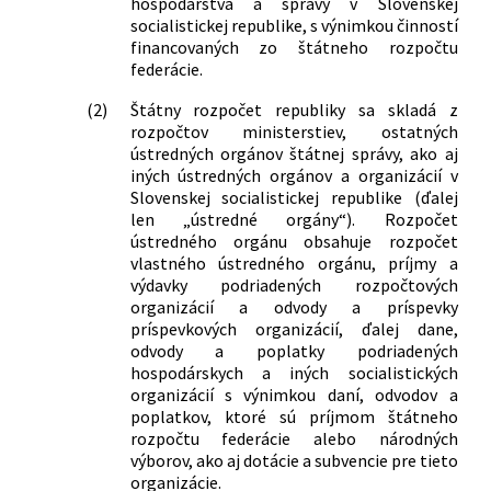
hospodárstva a správy v Slovenskej
rozpočtovom určení výnosu
socialistickej republike, s výnimkou činností
financovaných zo štátneho rozpočtu
dodatkového odvodu za prekročenie
federácie.
záväzných limitov odberu niektorých
druhov ropných výrobkov
(2)
Štátny rozpočet republiky sa skladá z
159/1983 Zb.
Vyhláška Federálneho ministerstva
rozpočtov ministerstiev, ostatných
financií, Ministerstva financií Českej
ústredných orgánov štátnej správy, ako aj
socialistickej republiky, Ministerstva
iných ústredných orgánov a organizácií v
financií Slovenskej socialistickej
Slovenskej socialistickej republike (ďalej
republiky a predsedu Štátnej banky
len „ústredné orgány“). Rozpočet
československej, ktorou sa mení
ústredného orgánu obsahuje rozpočet
vlastného ústredného orgánu, príjmy a
vyhláška Federálneho ministerstva
výdavky podriadených rozpočtových
financií, Ministerstva financií Českej
organizácií a odvody a príspevky
socialistickej republiky, Ministerstva
príspevkových organizácií, ďalej dane,
financií Slovenskej socialistickej
odvody a poplatky podriadených
republiky a predsedu Štátnej banky
hospodárskych a iných socialistických
československej č. 1/1982 Zb. o
organizácií s výnimkou daní, odvodov a
finančnej, úverovej a inej pomoci
poplatkov, ktoré sú príjmom štátneho
družstevnej a individuálnej bytovej
rozpočtu federácie alebo národných
výstavbe
výborov, ako aj dotácie a subvencie pre tieto
15/1984 Zb.
Vyhláška Federálneho ministerstva
organizácie.