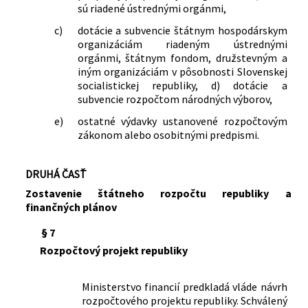
sú riadené ústrednými orgánmi,
vyhláška Federálneho ministerstva
financií, Ministerstva financií Českej
c)
dotácie a subvencie štátnym hospodárskym
socialistickej republiky a Ministerstva
organizáciám riadeným ústrednými
orgánmi, štátnym fondom, družstevným a
financií Slovenskej socialistickej
iným organizáciám v pôsobnosti Slovenskej
republiky č. 151/1978 Zb. o združovaní
socialistickej republiky, d) dotácie a
prostriedkov socialistických organizácií
subvencie rozpočtom národných výborov,
v znení vyhlášky č. 15/1984 Zb.
74/1989 Zb.
Vyhláška Federálneho ministerstva
e)
ostatné výdavky ustanovené rozpočtovým
financií, Ministerstva financií a miezd
zákonom alebo osobitnými predpismi.
Českej socialistickej republiky,
Ministerstva financií, cien a miezd
DRUHÁ ČASŤ
Slovenskej socialistickej republiky a
Zostavenie štátneho rozpočtu republiky a
predsedu Štátnej banky
finančných plánov
československej, ktorou sa mení a
dopĺňa vyhláška Federálneho
§ 7
ministerstva financií, Ministerstva
Rozpočtový projekt republiky
financií Českej socialistickej republiky,
Ministerstva financií Slovenskej
socialistickej republiky a predsedu
Ministerstvo financií predkladá vláde návrh
rozpočtového projektu republiky. Schválený
Štátnej banky československej č.