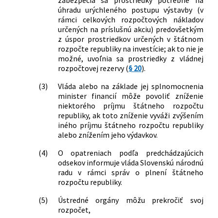
úhradu urýchleného postupu výstavby (v
rámci celkových rozpočtových nákladov
určených na príslušnú akciu) predovšetkým
z úspor prostriedkov určených v štátnom
rozpočte republiky na investície; ak to nie je
možné, uvoľnia sa prostriedky z vládnej
rozpočtovej rezervy (
§ 20
).
(3)
Vláda alebo na základe jej splnomocnenia
minister financií môže povoliť zníženie
niektorého príjmu štátneho rozpočtu
republiky, ak toto zníženie vyváži zvýšením
iného príjmu štátneho rozpočtu republiky
alebo znížením jeho výdavkov.
(4)
O opatreniach podľa predchádzajúcich
odsekov informuje vláda Slovenskú národnú
radu v rámci správ o plnení štátneho
rozpočtu republiky.
(5)
Ústredné orgány môžu prekročiť svoj
rozpočet,