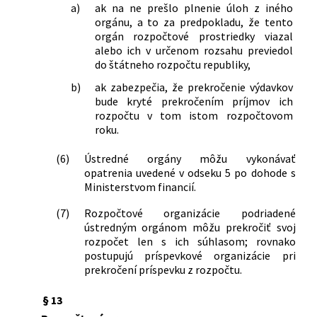
a)
ak na ne prešlo plnenie úloh z iného
orgánu, a to za predpokladu, že tento
orgán rozpočtové prostriedky viazal
alebo ich v určenom rozsahu previedol
do štátneho rozpočtu republiky,
b)
ak zabezpečia, že prekročenie výdavkov
bude kryté prekročením príjmov ich
rozpočtu v tom istom rozpočtovom
roku.
(6)
Ústredné orgány môžu vykonávať
opatrenia uvedené v odseku 5 po dohode s
Ministerstvom financií.
(7)
Rozpočtové organizácie podriadené
ústredným orgánom môžu prekročiť svoj
rozpočet len s ich súhlasom; rovnako
postupujú príspevkové organizácie pri
prekročení príspevku z rozpočtu.
§ 13