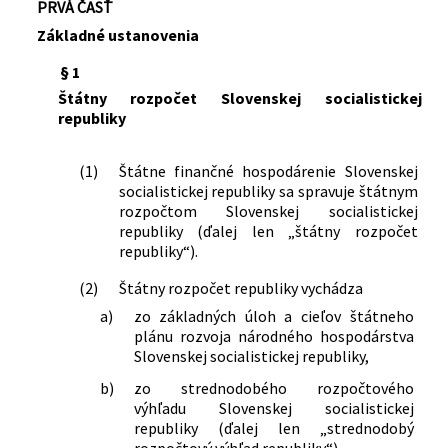
PRVÁ ČASŤ
financií Slovenskej socialistickej
Rozpočtové a príspevkové organizácie
republiky a predsedu Štátnej banky
Základné ustanovenia
Nachádza sa v čiastke:
10/1971
československej o finančnej a úverovej
§ 1
pomoci družstevnej a individuálnej
bytovej výstavbe
Štátny rozpočet Slovenskej socialistickej
republiky
151/1978 Zb.
Vyhláška Federálneho ministerstva
financií, Ministerstva financií Českej
socialistickej republiky a Ministerstva
(1)
Štátne finančné hospodárenie Slovenskej
financií Slovenskej socialistickej
socialistickej republiky sa spravuje štátnym
republiky o združovaní prostriedkov
rozpočtom Slovenskej socialistickej
socialistických organizácií
republiky (ďalej len „štátny rozpočet
republiky“).
121/1980 Zb.
Vyhláška Federálneho ministerstva
financií, Ministerstva financií Českej
(2)
Štátny rozpočet republiky vychádza
socialistickej republiky a Ministerstva
a)
zo základných úloh a cieľov štátneho
financií Slovenskej socialistickej
plánu rozvoja národného hospodárstva
republiky o finančnej pomoci pri
Slovenskej socialistickej republiky,
prevode skupinových rodinných
domčekov z družstevného do osobného
b)
zo strednodobého rozpočtového
vlastníctva
výhľadu Slovenskej socialistickej
122/1980 Zb.
Vyhláška Federálneho ministerstva
republiky (ďalej len „strednodobý
rozpočtový výhľad republiky“),