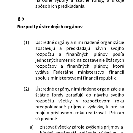
spôsob ich predkladania.
§ 9
Rozpočty ústredných orgánov
(1)
Ústredné orgány a nimi riadené organizácie
zostavujú a predkladajú návrh svojho
rozpočtu a finančných plánov podľa
jednotných smerníc na zostavenie štátnych
rozpočtov a finančných plánov, ktoré
vydáva Federálne ministerstvo financií
spolu s ministerstvami financií republík.
(2)
Ústredné orgány, nimi riadené organizácie a
štátne fondy zaraďujú do návrhu svojho
rozpočtu všetky v rozpočtovom roku
predpokladané príjmy a výdavky, ktoré sa
majú v príslušnom roku realizovať. Pritom
sú povinné
a)
zisťovať všetky zdroje zvýšenia príjmov a
hľadať možnosti zníženia výdavkov a