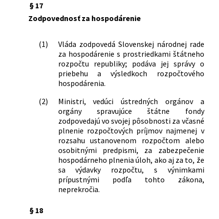
§ 17
Zodpovednosť za hospodárenie
(1)
Vláda zodpovedá Slovenskej národnej rade
za hospodárenie s prostriedkami štátneho
rozpočtu republiky; podáva jej správy o
priebehu a výsledkoch rozpočtového
hospodárenia.
(2)
Ministri, vedúci ústredných orgánov a
orgány spravujúce štátne fondy
zodpovedajú vo svojej pôsobnosti za včasné
plnenie rozpočtových príjmov najmenej v
rozsahu ustanovenom rozpočtom alebo
osobitnými predpismi, za zabezpečenie
hospodárneho plnenia úloh, ako aj za to, že
sa výdavky rozpočtu, s výnimkami
prípustnými podľa tohto zákona,
neprekročia.
§ 18