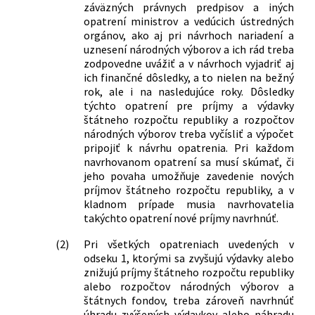
záväzných právnych predpisov a iných
opatrení ministrov a vedúcich ústredných
orgánov, ako aj pri návrhoch nariadení a
uznesení národných výborov a ich rád treba
zodpovedne uvážiť a v návrhoch vyjadriť aj
ich finančné dôsledky, a to nielen na bežný
rok, ale i na nasledujúce roky. Dôsledky
týchto opatrení pre príjmy a výdavky
štátneho rozpočtu republiky a rozpočtov
národných výborov treba vyčísliť a výpočet
pripojiť k návrhu opatrenia. Pri každom
navrhovanom opatrení sa musí skúmať, či
jeho povaha umožňuje zavedenie nových
príjmov štátneho rozpočtu republiky, a v
kladnom prípade musia navrhovatelia
takýchto opatrení nové príjmy navrhnúť.
(2)
Pri všetkých opatreniach uvedených v
odseku 1, ktorými sa zvyšujú výdavky alebo
znižujú príjmy štátneho rozpočtu republiky
alebo rozpočtov národných výborov a
štátnych fondov, treba zároveň navrhnúť
úhradu zvýšených výdavkov alebo náhradu