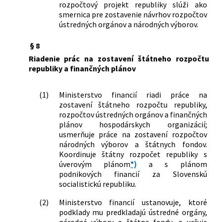
rozpočtový projekt republiky slúži ako
136/1985 Zb. o finančnej, úverovej a inej
smernica pre zostavenie návrhov rozpočtov
pomoci družstevnej a individuálnej
ústredných orgánov a národných výborov.
bytovej výstavbe a modernizácii
rodinných domčekov v osobnom
§ 8
vlastníctve
Riadenie prác na zostavení štátneho rozpočtu
republiky a finančných plánov
(1)
Ministerstvo financií riadi práce na
zostavení štátneho rozpočtu republiky,
rozpočtov ústredných orgánov a finančných
plánov hospodárskych organizácií;
usmerňuje práce na zostavení rozpočtov
národných výborov a štátnych fondov.
Koordinuje štátny rozpočet republiky s
úverovým plánom
*)
a s plánom
podnikových financií za Slovenskú
socialistickú republiku.
(2)
Ministerstvo financií ustanovuje, ktoré
podklady mu predkladajú ústredné orgány,
národné výbory a štátne fondy, a určuje