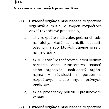
§ 14
Viazanie rozpočtových prostriedkov
(1)
Ústredné orgány a nimi riadené rozpočtové
organizácie musia vo svojich rozpočtoch
viazať rozpočtové prostriedky,
a)
ak v rozpočte mali zabezpečenú úhradu
na úlohy, ktoré sa znížili, odpadli,
odsunuli, alebo ktorých plnenie prešlo
na iné orgány,
b)
ak o viazaní rozpočtových prostriedkov
rozhodla vláda, Ministerstvo financií
alebo organizácii nadriadený orgán,
najmä v súvislosti s porušením
rozpočtových alebo iných právnych
predpisov,
c)
ak sa prostriedky použili v presunovom
konaní.
(2)
Ústredné orgány a nimi riadené rozpočtové