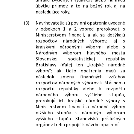
úbytku príjmov, a to na bežný rok aj na
nasledujúce roky.
(3)
Navrhovatelia sú povinní opatrenia uvedené
v odsekoch 1 a 2 vopred prerokovať s
Ministerstvom financií, a ak sa dotýkajú
rozpočtov národných výborov, aj s
krajskými národnými výbormi alebo s
Národným výborom hlavného mesta
Slovenskej socialistickej republiky
Bratislavy (ďalej len „krajské národné
výbory“; ak tieto opatrenia majú za
následok zmenu finančných vzťahov
rozpočtov národných výborov k štátnemu
rozpočtu republiky alebo k rozpočtu
národného výboru vyššieho stupňa,
prerokujú ich krajské národné výbory s
Ministerstvom financií a národné výbory
nižšieho stupňa s národným výborom
vyššieho stupňa. Stanoviská príslušných
orgánov treba pripojiť k návrhu opatrení.