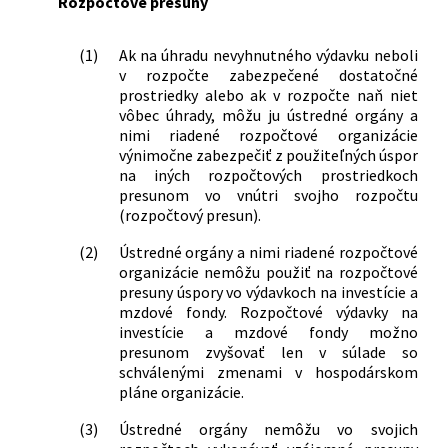
Rozpočtové presuny
(1)
Ak na úhradu nevyhnutného výdavku neboli
v rozpočte zabezpečené dostatočné
prostriedky alebo ak v rozpočte naň niet
vôbec úhrady, môžu ju ústredné orgány a
nimi riadené rozpočtové organizácie
výnimočne zabezpečiť z použiteľných úspor
na iných rozpočtových prostriedkoch
presunom vo vnútri svojho rozpočtu
(rozpočtový presun).
(2)
Ústredné orgány a nimi riadené rozpočtové
organizácie nemôžu použiť na rozpočtové
presuny úspory vo výdavkoch na investície a
mzdové fondy. Rozpočtové výdavky na
investície a mzdové fondy možno
presunom zvyšovať len v súlade so
schválenými zmenami v hospodárskom
pláne organizácie.
(3)
Ústredné orgány nemôžu vo svojich