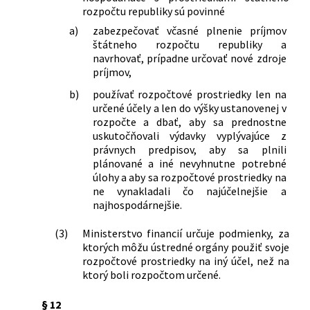
rozpočtu republiky sú povinné
a)
zabezpečovať včasné plnenie príjmov
štátneho rozpočtu republiky a
navrhovať, prípadne určovať nové zdroje
príjmov,
b)
používať rozpočtové prostriedky len na
určené účely a len do výšky ustanovenej v
rozpočte a dbať, aby sa prednostne
uskutočňovali výdavky vyplývajúce z
právnych predpisov, aby sa plnili
plánované a iné nevyhnutne potrebné
úlohy a aby sa rozpočtové prostriedky na
ne vynakladali čo najúčelnejšie a
najhospodárnejšie.
(3)
Ministerstvo financií určuje podmienky, za
ktorých môžu ústredné orgány použiť svoje
rozpočtové prostriedky na iný účel, než na
ktorý boli rozpočtom určené.
§ 12