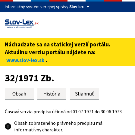
Informačný systém verejnej správy
Slov-lex
Táto stránka je zabezpečená
Buďte pozorní a vždy sa uistite, že zdieľate informácie iba
cez zabezpečenú webovú stránku verejnej správy SR.
Náchadzate sa na statickej verzií portálu.
Zabezpečená stránka vždy začína https:// pred názvom
Aktuálnu verziu portálu nájdete na:
domény webového sídla.
.
www.slov-lex.sk
Preskoč na obsah
32/1971 Zb.
Časová verzia predpisu účinná od 01.07.1971 do 30.06.1973
Obsah zobrazeného právneho predpisu má
informatívny charakter.