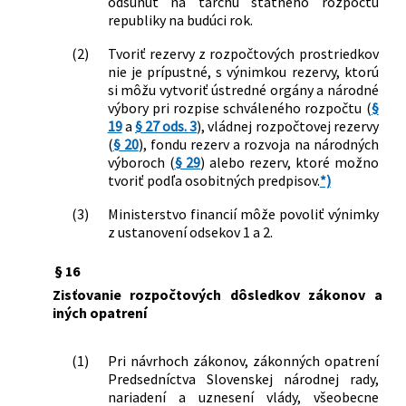
odsunúť na ťarchu štátneho rozpočtu
republiky na budúci rok.
(2)
Tvoriť rezervy z rozpočtových prostriedkov
nie je prípustné, s výnimkou rezervy, ktorú
si môžu vytvoriť ústredné orgány a národné
výbory pri rozpise schváleného rozpočtu (
§
19
a
§ 27 ods. 3
), vládnej rozpočtovej rezervy
(
§ 20
), fondu rezerv a rozvoja na národných
výboroch (
§ 29
) alebo rezerv, ktoré možno
tvoriť podľa osobitných predpisov.
*)
(3)
Ministerstvo financií môže povoliť výnimky
z ustanovení odsekov 1 a 2.
§ 16
Zisťovanie rozpočtových dôsledkov zákonov a
iných opatrení
(1)
Pri návrhoch zákonov, zákonných opatrení
Predsedníctva Slovenskej národnej rady,
nariadení a uznesení vlády, všeobecne