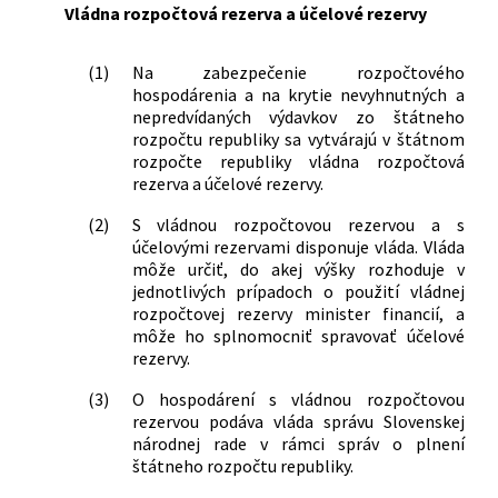
Vládna rozpočtová rezerva a účelové rezervy
(1)
Na zabezpečenie rozpočtového
hospodárenia a na krytie nevyhnutných a
nepredvídaných výdavkov zo štátneho
rozpočtu republiky sa vytvárajú v štátnom
rozpočte republiky vládna rozpočtová
rezerva a účelové rezervy.
(2)
S vládnou rozpočtovou rezervou a s
účelovými rezervami disponuje vláda. Vláda
môže určiť, do akej výšky rozhoduje v
jednotlivých prípadoch o použití vládnej
rozpočtovej rezervy minister financií, a
môže ho splnomocniť spravovať účelové
rezervy.
(3)
O hospodárení s vládnou rozpočtovou
rezervou podáva vláda správu Slovenskej
národnej rade v rámci správ o plnení
štátneho rozpočtu republiky.