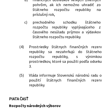
pohrôm, ak ich nemožno uhradiť zo
štátneho rozpočtu republiky na
príslušný rok,
c)
prechodného schodku štátneho
rozpočtu republiky vyplývajúceho z
časového nesúladu príjmov a výdavkov
štátneho rozpočtu republiky.
(4)
Prostriedky štátnych finančných rezerv
republiky sa nezahrňujú do štátneho
rozpočtu republiky, s výnimkou
prostriedkov, ktoré sa použili podľa odseku
3.
(5)
Vláda informuje Slovenskú národnú radu o
použití štátnych finančných rezerv
republiky.
PIATA ČASŤ
Rozpočty národných výborov