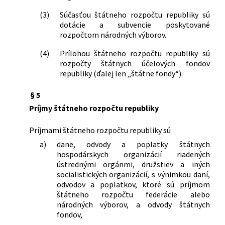
financií, Ministerstva financií Českej
(3)
Súčasťou štátneho rozpočtu republiky sú
socialistickej republiky a Ministerstva
dotácie a subvencie poskytované
financií Slovenskej socialistickej
rozpočtom národných výborov.
republiky, ktorou sa mení a dopĺňa
vyhláška Federálneho ministerstva
(4)
Prílohou štátneho rozpočtu republiky sú
financií, Ministerstva financií Českej
rozpočty štátnych účelových fondov
socialistickej republiky a Ministerstva
republiky (ďalej len „štátne fondy“).
financií Slovenskej socialistickej
§ 5
republiky č. 151/1978 Zb. o združovaní
prostriedkov socialistických organizácií
Príjmy štátneho rozpočtu republiky
108/1985 Zb.
Vyhláška Federálneho ministerstva
financií, Ministerstva financií Českej
Príjmami štátneho rozpočtu republiky sú
socialistickej republiky, Ministerstva
a)
dane, odvody a poplatky štátnych
financií Slovenskej socialistickej
hospodárskych organizácií riadených
republiky a predsedu Štátnej banky
ústrednými orgánmi, družstiev a iných
československej, ktorou sa mení a
socialistických organizácií, s výnimkou daní,
dopĺňa vyhláška č. 162/1980 Zb. o
odvodov a poplatkov, ktoré sú príjmom
štátneho rozpočtu federácie alebo
financovaní reprodukcie základných
národných výborov, a odvody štátnych
prostriedkov, v znení vyhlášky č.
fondov,
180/1982 Zb.