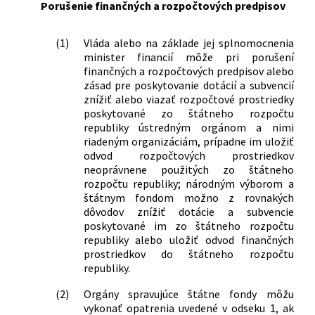
Porušenie finančných a rozpočtových predpisov
(1)
Vláda alebo na základe jej splnomocnenia
minister financií môže pri porušení
finančných a rozpočtových predpisov alebo
zásad pre poskytovanie dotácií a subvencií
znížiť alebo viazať rozpočtové prostriedky
poskytované zo štátneho rozpočtu
republiky ústredným orgánom a nimi
riadeným organizáciám, prípadne im uložiť
odvod rozpočtových prostriedkov
neoprávnene použitých zo štátneho
rozpočtu republiky; národným výborom a
štátnym fondom možno z rovnakých
dôvodov znížiť dotácie a subvencie
poskytované im zo štátneho rozpočtu
republiky alebo uložiť odvod finančných
prostriedkov do štátneho rozpočtu
republiky.
(2)
Orgány spravujúce štátne fondy môžu
vykonať opatrenia uvedené v odseku 1, ak