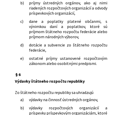
136/1985 Zb.
Vyhláška Federálneho ministerstva
b)
príjmy ústredných orgánov, ako aj nimi
financií, Ministerstva financií Českej
riadených rozpočtových organizácií a odvody
socialistickej republiky, Ministerstva
príspevkových organizácií,
financií Slovenskej socialistickej
c)
dane a poplatky platené občanmi, s
republiky a predsedu Štátnej banky
výnimkou daní a poplatkov, ktoré sú
československej o finančnej, úverovej a
príjmom štátneho rozpočtu federácie alebo
inej pomoci družstevnej individuálnej
príjmom národných výborov,
bytovej výstavbe a modernizácii
d)
dotácie a subvencie zo štátneho rozpočtu
rodinných domčekov v osobnom
federácie,
vlastníctve
21/1986 Zb.
Vyhláška Federálneho ministerstva
e)
ostatné príjmy ustanovené rozpočtovým
zákonom alebo osobitnými predpismi.
financií, Ministerstva financií Českej
socialistickej republiky, Ministerstva
§ 6
financií Slovenskej socialistickej
republiky a Ústrednej rady odborov o
Výdavky štátneho rozpočtu republiky
fonde kultúrnych a sociálnych potrieb
22/1986 Zb.
Vyhláška Federálneho ministerstva
Zo štátneho rozpočtu republiky sa uhradzujú
financií, Ministerstva financií Českej
a)
výdavky na činnosť ústredných orgánov,
socialistickej republiky a Ministerstva
b)
výdavky rozpočtových organizácií a
financií Slovenskej socialistickej
príspevky príspevkovým organizáciám, ktoré
republiky, ktorou sa mení a dopĺňa