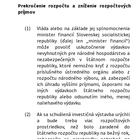
Prekročenie rozpočtu a zníženie rozpočtových
príjmov
(1)
Vláda alebo na základe jej splnomocnenia
minister financií Slovenskej socialistickej
republiky (ďalej len „minister financií“)
môže povoliť uskutočnenie výdavkov
nevyhnutných pre národné hospodárstvo a
nezabezpečených v štátnom rozpočte
republiky, ktoré nemožno kryť z rozpočtu
príslušného ústredného orgánu alebo z
rozpočtu národného výboru, ak zabezpečí
ich úhradu vyššími príjmami, úsporami na
iných výdavkoch štátneho rozpočtu
republiky alebo odsunutím iného, menej
naliehavého výdavku.
(2)
Ak sa schválená investičná výstavba urýchli
a bude treba viac rozpočtových
prostriedkov, než bolo zaradené do
štátneho rozpočtu republiky na bežný rok,
zabezpečia sa prostriedky potrebné na