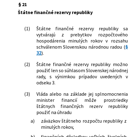
§ 21
Štátne finančné rezervy republiky
(1)
Štátne finančné rezervy republiky sa
vytvárajú z prebytkov rozpočtového
hospodárenia minulých rokov v rozsahu
schválenom Slovenskou národnou radou (
§
32
).
(2)
Štátne finančné rezervy republiky možno
použiť len so súhlasom Slovenskej národnej
rady, s výnimkou prípadov uvedených v
odseku 3.
(3)
Vláda alebo na základe jej splnomocnenia
minister financií môže prostriedky
štátnych finančných rezerv republiky
použiť na úhradu
a)
záväzkov štátneho rozpočtu republiky z
minulých rokov,
b)
finančných dôsledkov veľkých živelných