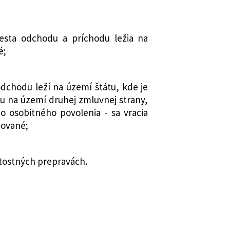
esta odchodu a príchodu ležia na
é;
odchodu leží na území štátu, kde je
du na území druhej zmluvnej strany,
 osobitného povolenia - sa vracia
dované;
žitostných prepravách.