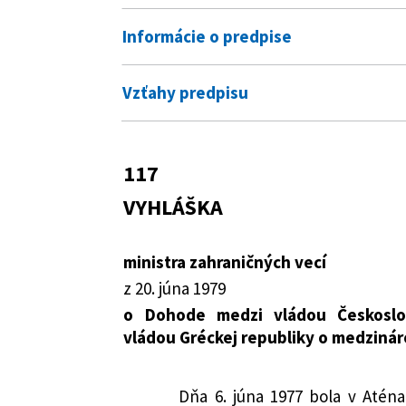
Informácie o predpise
Číslo predpisu:
117/1979 Zb.
Vzťahy predpisu
Názov:
Vyhláška ministra zahraničnýc
Pre daný predpis neexistujú žiadne vzť
Československej socialistickej
117
medzinárodnej cestnej dopra
VYHLÁŠKA
Typ:
Vyhláška
Dátum schválenia:
20.06.1979
ministra zahraničných vecí
Dátum vyhlásenia:
08.11.1979
z 20. júna 1979
Autor:
Minister zahraničných vecí
o Dohode medzi vládou Českoslove
vládou Gréckej republiky o medziná
Právna oblasť:
Medzinárodné zmlu
Cestná doprava
Dňa 6. júna 1977 bola v Até