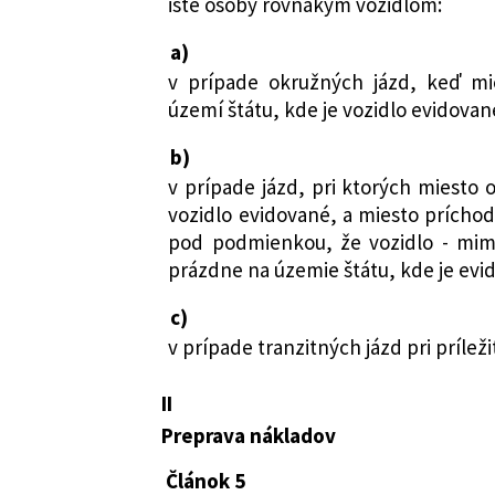
isté osoby rovnakým vozidlom:
a)
v prípade okružných jázd, keď mi
území štátu, kde je vozidlo evidovan
b)
v prípade jázd, pri ktorých miesto 
vozidlo evidované, a miesto prícho
pod podmienkou, že vozidlo - mimo
prázdne na územie štátu, kde je evi
c)
v prípade tranzitných jázd pri príle
II
Preprava nákladov
Článok 5