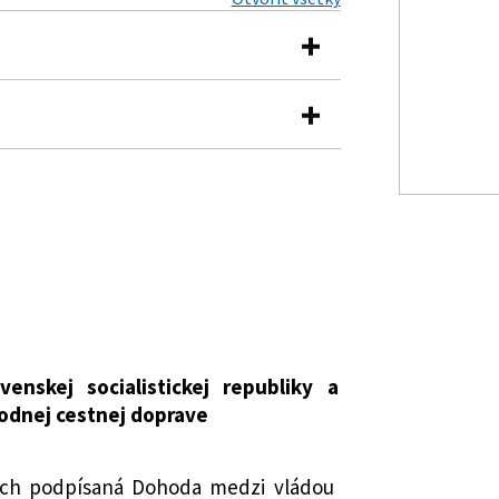
h vecí o Dohode medzi vládou
ahy.
 republiky a vládou Gréckej republiky o
ve
nskej socialistickej republiky a
rodnej cestnej doprave
vy, dohody, dohovory
nach podpísaná Dohoda medzi vládou