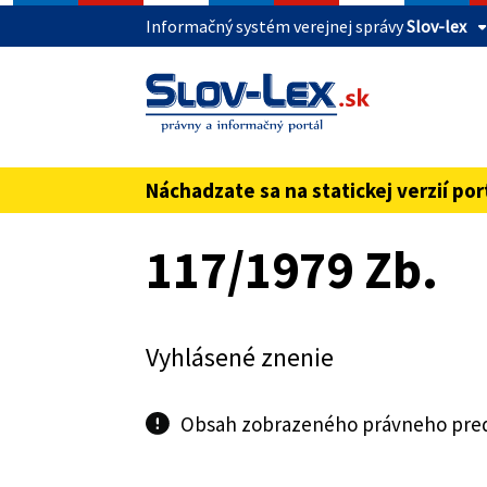
Informačný systém verejnej správy
Slov-lex
Táto stránka je zabezpečená
Buďte pozorní a vždy sa uistite, že zdieľate 
webovú stránku verejnej správy SR. Zabezpeče
pred názvom domény webového sídla.
Náchadzate sa na statickej verzií por
Preskoč na obsah
117/1979 Zb.
Vyhlásené znenie
Obsah zobrazeného právneho predp