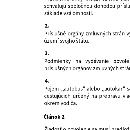
schvaľujú spoločnou dohodou prísl
základe vzájomnosti.
2.
Príslušné orgány zmluvných strán v
území svojho štátu.
3.
Podmienky na vydávanie povole
príslušných orgánov zmluvných strá
4.
Pojem „autobus“ alebo „autokar“ s
cestujúcich určený na prepravu via
okrem vodiča.
Článok 2
Žiadosť o povolenie sa musí predlož