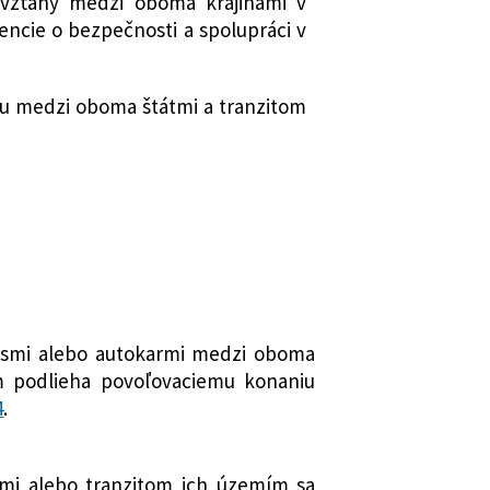
é vzťahy medzi oboma krajinami v
ncie o bezpečnosti a spolupráci v
u medzi oboma štátmi a tranzitom
busmi alebo autokarmi medzi oboma
m podlieha povoľovaciemu konaniu
4
.
tmi alebo tranzitom ich územím sa