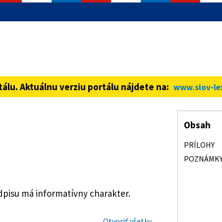
informácie iba cez zabezpečenú
ná stránka vždy začína https://
tálu. Aktuálnu verziu portálu nájdete na:
www.slov-le
Obsah
PRÍLOHY
POZNÁMK
isu má informatívny charakter.
Otvoriť všetky