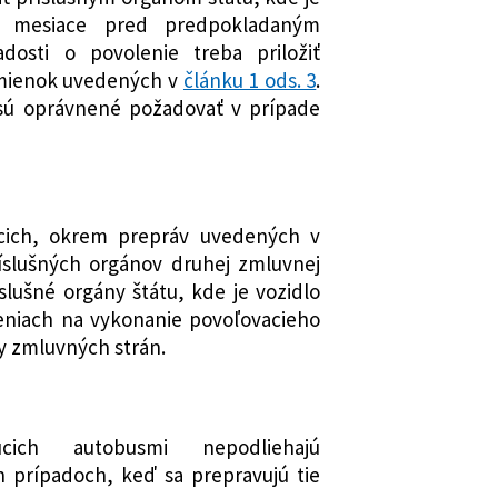
ri mesiace pred predpokladaným
dosti o povolenie treba priložiť
mienok uvedených v
článku 1 ods. 3
.
 sú oprávnené požadovať v prípade
júcich, okrem prepráv uvedených v
ríslušných orgánov druhej zmluvnej
íslušné orgány štátu, kde je vozidlo
eniach na vykonanie povoľovacieho
y zmluvných strán.
júcich autobusmi nepodliehajú
 prípadoch, keď sa prepravujú tie