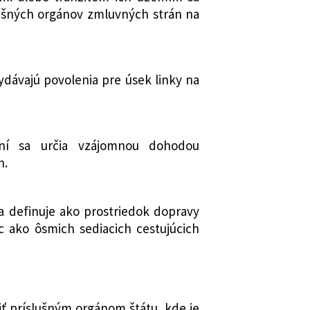
ušných orgánov zmluvných strán na
ydávajú povolenia pre úsek linky na
ní sa určia vzájomnou dohodou
n.
a definuje ako prostriedok dopravy
c ako ôsmich sediacich cestujúcich
iť príslušným orgánom štátu, kde je