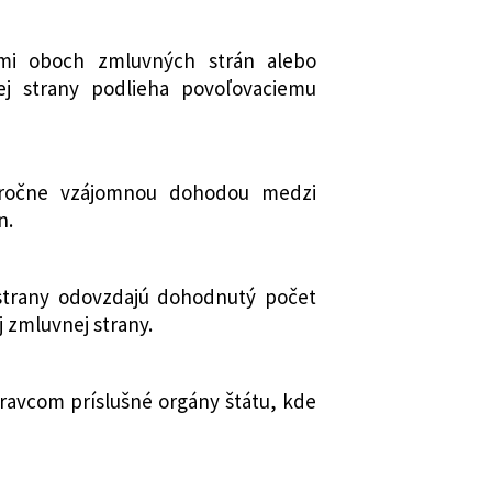
mi oboch zmluvných strán alebo
j strany podlieha povoľovaciemu
 ročne vzájomnou dohodou medzi
n.
 strany odovzdajú dohodnutý počet
 zmluvnej strany.
ravcom príslušné orgány štátu, kde