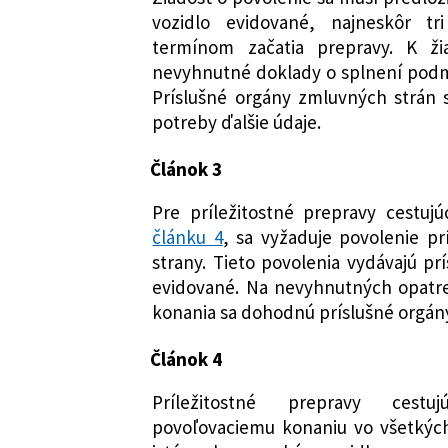
vozidlo evidované, najneskôr t
termínom začatia prepravy. K žia
nevyhnutné doklady o splnení pod
Príslušné orgány zmluvných strán
potreby ďalšie údaje.
Článok 3
Pre príležitostné prepravy cestu
článku 4
, sa vyžaduje povolenie p
strany. Tieto povolenia vydávajú pr
evidované. Na nevyhnutných opatr
konania sa dohodnú príslušné orgán
Článok 4
Príležitostné prepravy cestu
povoľovaciemu konaniu vo všetkých