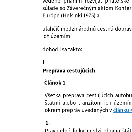
vedené prianím rozvíjať priateľsk
súlade so Záverečným aktom Konfere
Európe (Helsinki 1975) a
uľahčiť medzinárodnú cestnú doprav
ich územím
dohodli sa takto:
I
Preprava cestujúcich
Článok 1
Všetka preprava cestujúcich auto
štátmi alebo tranzitom ich území
okrem prepráv uvedených v
článku 
1.
Pravidelné linky medzi oboma štá