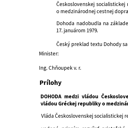
Nachádza sa v čiastke:
23/1979
Československej socialistickej
o medzinárodnej cestnej dopra
Dohoda nadobudla na základ
17. januárom 1979.
Český preklad textu Dohody sa
Minister:
Ing. Chňoupek v. r.
Prílohy
DOHODA medzi vládou Českoslovens
vládou Gréckej republiky o medziná
Vláda Československej socialistickej r