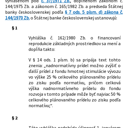
vyhlásenom pod
č. 37/1971 Zb.
, doplnenom zákonom č.
144/1975 Zb. a zákonom č. 165/1982 Zb. a predseda Štátnej
banky československej podľa
§ 7 ods. 5 písm. d) zákona č.
144/1970 Zb.
o Štátnej banke československej ustanovujú:
§ 1
Vyhláška č. 162/1980 Zb. o financovaní
reprodukcie základných prostriedkov sa mení a
dopĺňa takto:
V § 14 ods. 1 písm. b) sa pripája text tohto
znenia: „nadnormatívny prídel možno zvýšiť o
ďalší prídel z fondu hmotnej stimulácie vývozu
vo výške 25 % celkového plánovaného prídelu
zo zisku podľa normatívu, pričom celková
výška nadnormatívneho prídelu do fondu
rozvoja v tomto prípade môže byť najviac 50 %
celkového plánovaného prídelu zo zisku podľa
normatívu;“.
§ 2
Táto vyhláška nadobúda účinnosť 1. januárom