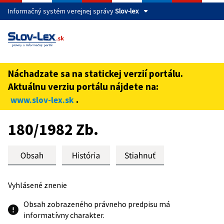
Informačný systém verejnej správy
Slov-lex
Táto stránka je zabezpečená
Buďte pozorní a vždy sa uistite, že zdieľate informácie iba
cez zabezpečenú webovú stránku verejnej správy SR.
Náchadzate sa na statickej verzií portálu.
Zabezpečená stránka vždy začína https:// pred názvom
Aktuálnu verziu portálu nájdete na:
domény webového sídla.
.
www.slov-lex.sk
Preskoč na obsah
180/1982 Zb.
Vyhlásené znenie
Obsah zobrazeného právneho predpisu má
informatívny charakter.