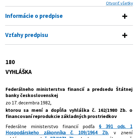
Otvoriť všetky
Informácie o predpise
Číslo predpisu:
180/1982 Zb.
Vzťahy predpisu
Názov:
Vyhláška Federálneho ministerstva financií a
Predpis vykonáva
predsedu Štátnej banky československej, ktorou sa
mení a dopĺňa vyhláška č. 162/1980 Zb. o financovaní
109/1964 Zb.
Hospodársky zákonník
180
reprodukcie základných prostriedkov
Predpis mení
144/1970 Zb.
Zákon o Štátnej banke československej
VYHLÁŠKA
Typ:
Vyhláška
37/1971 Zb.
Hospodársky zákonník (úplné znenie
162/1980 Zb.
Vyhláška Federálneho ministerstva
Hospodárskeho zákonníka, ako vyplýva
financií a predsedu Štátnej banky
Dátum schválenia:
17.12.1982
z neskorších zákonných zmien a
Federálneho ministerstva financií a predsedu Štátnej
československej o financovaní
Dátum vyhlásenia:
22.12.1982
doplnkov)
banky československej
reprodukcie základných prostriedkov
zo 17. decembra 1982,
Autor:
Federálne ministerstvo financií
ktorou sa mení a dopĺňa vyhláška č. 162/1980 Zb. o
Nachádza sa v čiastke:
37/1982
financovaní reprodukcie základných prostriedkov
Federálne ministerstvo financií podľa
§ 391 ods. 1
Hospodárskeho zákonníka č. 109/1964 Zb.
v znení