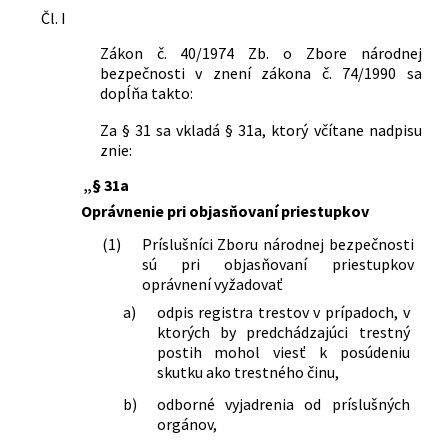
Čl. I
Právna oblasť:
Polícia, Zbor väzenskej a justičnej stráže
Zákon č. 40/1974 Zb. o Zbore národnej
Priestupkové konanie
bezpečnosti v znení zákona č. 74/1990 sa
Nachádza sa v čiastke:
65/1990
dopĺňa takto:
Za § 31 sa vkladá § 31a, ktorý včítane nadpisu
znie:
„§ 31a
Oprávnenie pri objasňovaní priestupkov
(1)
Príslušníci Zboru národnej bezpečnosti
sú pri objasňovaní priestupkov
oprávnení vyžadovať
a)
odpis registra trestov v prípadoch, v
ktorých by predchádzajúci trestný
postih mohol viesť k posúdeniu
skutku ako trestného činu,
b)
odborné vyjadrenia od príslušných
orgánov,