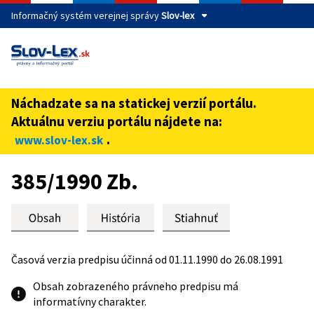
Informačný systém verejnej správy
Slov-lex
Táto stránka je zabezpečená
Buďte pozorní a vždy sa uistite, že zdieľate informácie iba
cez zabezpečenú webovú stránku verejnej správy SR.
Náchadzate sa na statickej verzií portálu.
Zabezpečená stránka vždy začína https:// pred názvom
Aktuálnu verziu portálu nájdete na:
domény webového sídla.
.
www.slov-lex.sk
Preskoč na obsah
385/1990 Zb.
Časová verzia predpisu účinná od 01.11.1990 do 26.08.1991
Obsah zobrazeného právneho predpisu má
informatívny charakter.