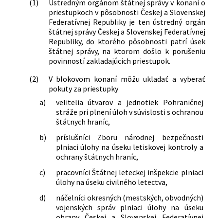
(1)
Ústredným orgánom štátnej správy v konaní o
priestupkoch v pôsobnosti Českej a Slovenskej
Federatívnej Republiky je ten ústredný orgán
štátnej správy Českej a Slovenskej Federatívnej
Republiky, do ktorého pôsobnosti patrí úsek
štátnej správy, na ktorom došlo k porušeniu
povinností zakladajúcich priestupok.
(2)
V blokovom konaní môžu ukladať a vyberať
pokuty za priestupky
a)
velitelia útvarov a jednotiek Pohraničnej
stráže pri plnení úloh v súvislosti s ochranou
štátnych hraníc,
b)
príslušníci Zboru národnej bezpečnosti
plniaci úlohy na úseku letiskovej kontroly a
ochrany štátnych hraníc,
c)
pracovníci Štátnej leteckej inšpekcie plniaci
úlohy na úseku civilného letectva,
d)
náčelníci okresných (mestských, obvodných)
vojenských správ plniaci úlohy na úseku
obrany Českej a Slovenskej Federatívnej