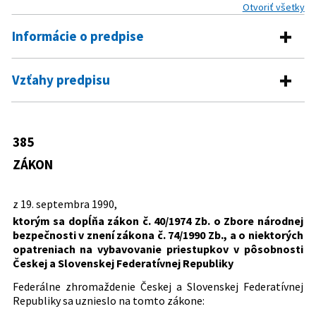
Otvoriť všetky
Informácie o predpise
Číslo predpisu:
385/1990 Zb.
Vzťahy predpisu
Názov:
Zákon, ktorým sa dopĺňa zákon č. 40/1974 Zb. o
Predpis mení
Zbore národnej bezpečnosti v znení zákona č.
74/1990 Zb., a o niektorých opatreniach na
40/1974 Zb.
Zákon o Zbore národnej bezpečnosti
385
vybavovanie priestupkov v pôsobnosti Českej a
Predpis je menený
Slovenskej Federatívnej Republiky
ZÁKON
333/1991 Zb.
Zákon o Federálnom policajnom zbore
Typ:
Zákon
a Zbore hradnej polície
z 19. septembra 1990,
Dátum schválenia:
19.09.1990
ktorým sa dopĺňa zákon č. 40/1974 Zb. o Zbore národnej
Dátum vyhlásenia:
27.09.1990
bezpečnosti v znení zákona č. 74/1990 Zb., a o niektorých
opatreniach na vybavovanie priestupkov v pôsobnosti
Dátum účinnosti od:
01.11.1990
Českej a Slovenskej Federatívnej Republiky
Dátum účinnosti do:
26.08.1991
Federálne zhromaždenie Českej a Slovenskej Federatívnej
Autor:
Federálne zhromaždenie Českej a Slovenskej
Republiky sa uznieslo na tomto zákone:
Federatívnej Republiky