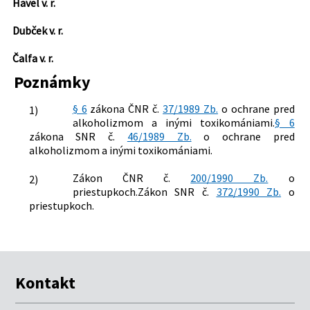
Havel v. r.
Dubček v. r.
Čalfa v. r.
Poznámky
§ 6
zákona ČNR č.
37/1989 Zb.
o ochrane pred
1)
alkoholizmom a inými toxikomániami.
§ 6
zákona SNR č.
46/1989 Zb.
o ochrane pred
alkoholizmom a inými toxikomániami.
Zákon ČNR č.
200/1990 Zb.
o
2)
priestupkoch.Zákon SNR č.
372/1990 Zb.
o
priestupkoch.
Kontakt