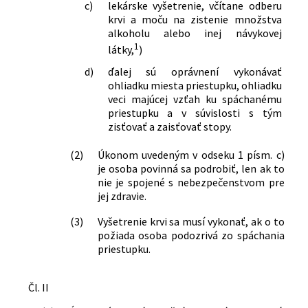
c)
lekárske vyšetrenie, včítane odberu
krvi a moču na zistenie množstva
alkoholu alebo inej návykovej
1
látky,
)
d)
ďalej sú oprávnení vykonávať
ohliadku miesta priestupku, ohliadku
veci majúcej vzťah ku spáchanému
priestupku a v súvislosti s tým
zisťovať a zaisťovať stopy.
(2)
Úkonom uvedeným v odseku 1 písm. c)
je osoba povinná sa podrobiť, len ak to
nie je spojené s nebezpečenstvom pre
jej zdravie.
(3)
Vyšetrenie krvi sa musí vykonať, ak o to
požiada osoba podozrivá zo spáchania
priestupku.
Čl. II