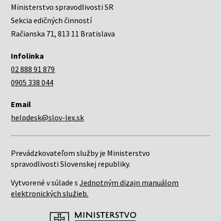
Ministerstvo spravodlivosti SR
Sekcia edičných činností
Račianska 71, 813 11 Bratislava
Infolinka
02 888 91 879
0905 338 044
Email
helpdesk@slov-lex.sk
Prevádzkovateľom služby je Ministerstvo
spravodlivosti Slovenskej republiky.
Vytvorené v súlade s
Jednotným dizajn manuálom
elektronických služieb.