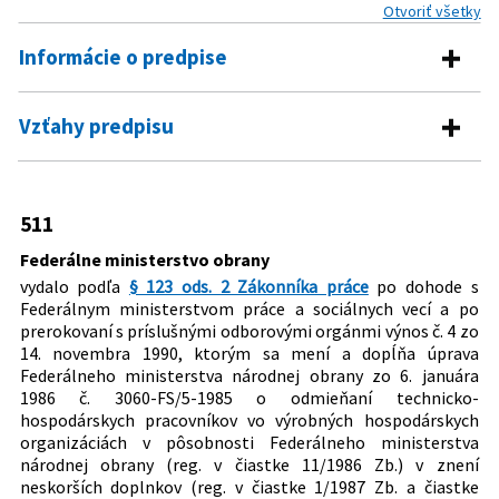
Otvoriť všetky
Informácie o predpise
Číslo predpisu:
511/1990 Zb.
Vzťahy predpisu
Názov:
Oznámenie Federálneho ministerstva obrany o
Pre daný predpis neexistujú žiadne vzťahy.
vydaní výnosu, ktorým sa mení a dopĺňa úprava o
odmieňaní technicko-hospodárskych pracovníkov vo
511
výrobných hospodárskych organizáciách v
pôsobnosti Federálneho ministerstva národnej
Federálne ministerstvo obrany
obrany
vydalo podľa
§ 123 ods. 2 Zákonníka práce
po dohode s
Federálnym ministerstvom práce a sociálnych vecí a po
Typ:
Oznámenie
prerokovaní s príslušnými odborovými orgánmi výnos č. 4 zo
Dátum vyhlásenia:
17.12.1990
14. novembra 1990, ktorým sa mení a dopĺňa úprava
Federálneho ministerstva národnej obrany zo 6. januára
Autor:
Federálne ministerstvo obrany
1986 č. 3060-FS/5-1985 o odmieňaní technicko-
hospodárskych pracovníkov vo výrobných hospodárskych
Právna oblasť:
Vojenské právo
organizáciách v pôsobnosti Federálneho ministerstva
Mzda, odmena za prácu
národnej obrany (reg. v čiastke 11/1986 Zb.) v znení
Nachádza sa v čiastke:
neskorších doplnkov (reg. v čiastke 1/1987 Zb. a čiastke
83/1990