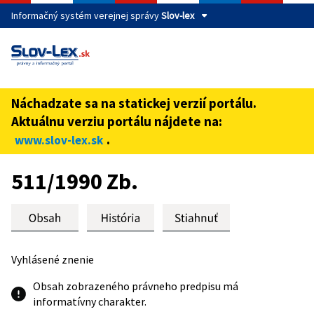
Informačný systém verejnej správy
Slov-lex
Táto stránka je zabezpečená
Buďte pozorní a vždy sa uistite, že zdieľate informácie iba
cez zabezpečenú webovú stránku verejnej správy SR.
Náchadzate sa na statickej verzií portálu.
Zabezpečená stránka vždy začína https:// pred názvom
Aktuálnu verziu portálu nájdete na:
domény webového sídla.
.
www.slov-lex.sk
Preskoč na obsah
511/1990 Zb.
Vyhlásené znenie
Obsah zobrazeného právneho predpisu má
informatívny charakter.