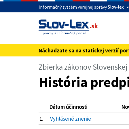
Informačný systém verejnej správy
Slov-lex
Táto stránka je zabezpečená
Buďte pozorní a vždy sa uistite, že zdieľate 
webovú stránku verejnej správy SR. Zabezpeče
pred názvom domény webového sídla.
Náchadzate sa na statickej verzií por
Zbierka zákonov Slovenskej
História predpi
Dátum účinnosti
No
1.
Vyhlásené znenie