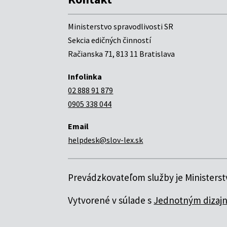
Ministerstvo spravodlivosti SR
Sekcia edičných činností
Račianska 71, 813 11 Bratislava
Infolinka
02 888 91 879
0905 338 044
Email
helpdesk@slov-lex.sk
Prevádzkovateľom služby je Ministerstv
Vytvorené v súlade s
Jednotným dizajn