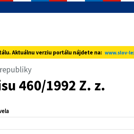
informácie iba cez zabezpečenú
ná stránka vždy začína https://
tálu. Aktuálnu verziu portálu nájdete na:
www.slov-le
 republiky
su 460/1992 Z. z.
vela