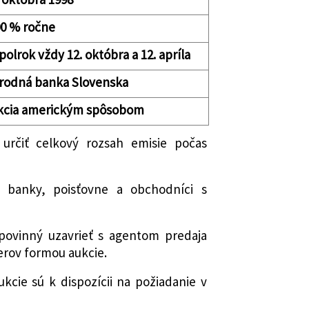
00 % ročne
polrok vždy 12. októbra a 12. apríla
rodná banka Slovenska
kcia americkým spôsobom
 určiť celkový rozsah emisie počas
ť banky, poisťovne a obchodníci s
povinný uzavrieť s agentom predaja
erov formou aukcie.
kcie sú k dispozícii na požiadanie v