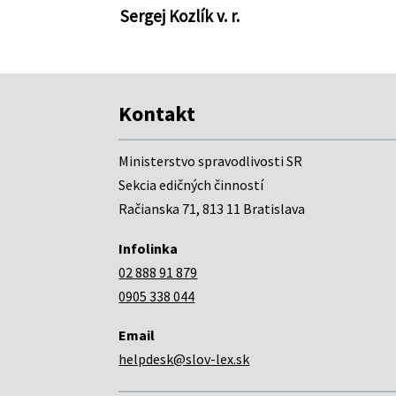
Sergej Kozlík v. r.
Kontakt
Ministerstvo spravodlivosti SR
Sekcia edičných činností
Račianska 71, 813 11 Bratislava
Infolinka
02 888 91 879
0905 338 044
Email
helpdesk@slov-lex.sk