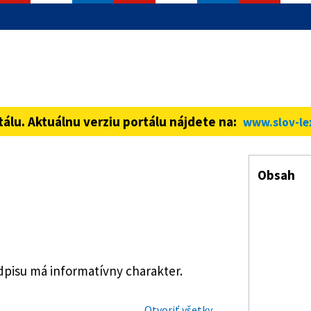
informácie iba cez zabezpečenú
ná stránka vždy začína https://
tálu. Aktuálnu verziu portálu nájdete na:
www.slov-le
Obsah
isu má informatívny charakter.
Otvoriť všetky