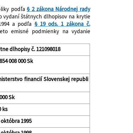
bliky podľa
§ 2 zákona Národnej rady
 vydaní štátnych dlhopisov na krytie
 1994 a podľa
§ 19 ods. 1 zákona č.
ieto emisné podmienky na vydanie
átne dlhopisy č. 121098018
 854 008 000 Sk
nisterstvo financií Slovenskej republi
 000 Sk
0 ks
. októbra 1995
. októbra 1998