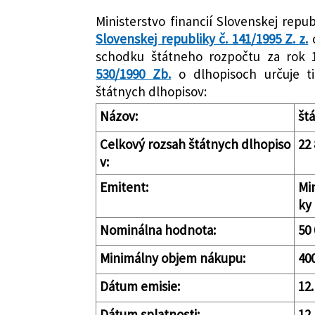
Cenné papiere
Ministerstvo financií Slovenskej repu
Nachádza sa v čiastke:
75/1995
Slovenskej republiky č. 141/1995 Z. z.
o
schodku štátneho rozpočtu za rok
530/1990 Zb.
o dlhopisoch určuje t
štátnych dlhopisov:
Názov:
št
Celkový rozsah štátnych dlhopiso
22
v:
Emitent:
Mi
ky
Nominálna hodnota:
50
Minimálny objem nákupu:
40
Dátum emisie:
12
Dátum splatnosti:
12