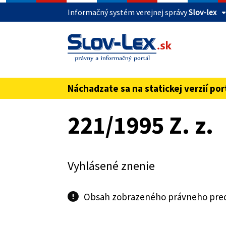
Informačný systém verejnej správy
Slov-lex
Táto stránka je zabezpečená
Buďte pozorní a vždy sa uistite, že zdieľate 
webovú stránku verejnej správy SR. Zabezpeče
pred názvom domény webového sídla.
Náchadzate sa na statickej verzií por
Preskoč na obsah
221/1995 Z. z.
Vyhlásené znenie
Obsah zobrazeného právneho predp