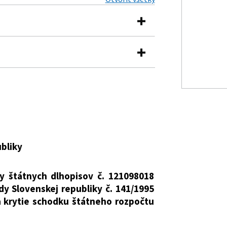
í Slovenskej republiky, ktorým sa
nych dlhopisov č. 121098018 vydaných
venskej republiky č. 141/1995 Z. z. o
och
krytie schodku štátneho rozpočtu za
ady Slovenskej republiky o vydaní
ov na krytie schodku štátneho
1994
ubliky
y štátnych dlhopisov č. 121098018
y Slovenskej republiky č. 141/1995
na krytie schodku štátneho rozpočtu
j republiky