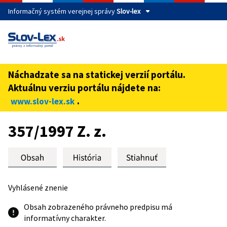
Informačný systém verejnej správy
Slov-lex
Táto stránka je zabezpečená
Buďte pozorní a vždy sa uistite, že zdieľate informácie iba
cez zabezpečenú webovú stránku verejnej správy SR.
Náchadzate sa na statickej verzií portálu.
Zabezpečená stránka vždy začína https:// pred názvom
Aktuálnu verziu portálu nájdete na:
domény webového sídla.
.
www.slov-lex.sk
Preskoč na obsah
357/1997 Z. z.
Vyhlásené znenie
Obsah zobrazeného právneho predpisu má
informatívny charakter.