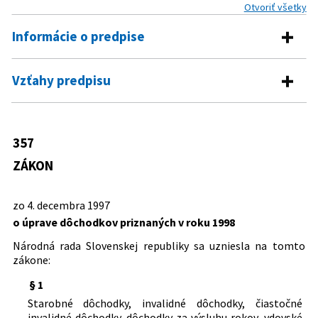
Otvoriť všetky
Informácie o predpise
Číslo predpisu:
357/1997 Z. z.
Vzťahy predpisu
Názov:
Zákon o úprave dôchodkov priznaných v roku 1998
Predpis je zrušený
Typ:
Zákon
461/2003 Z. z.
Zákon o sociálnom poistení
357
Dátum schválenia:
04.12.1997
ZÁKON
Dátum vyhlásenia:
20.12.1997
Autor:
Národná rada Slovenskej republiky
zo 4. decembra 1997
Právna oblasť:
Rozpočtové právo
o úprave dôchodkov priznaných v roku 1998
Dôchodkové zabezpečenie
Národná rada Slovenskej republiky sa uzniesla na tomto
Nachádza sa v čiastke:
140/1997
zákone:
§ 1
Starobné dôchodky, invalidné dôchodky, čiastočné
invalidné dôchodky, dôchodky za výsluhu rokov, vdovské