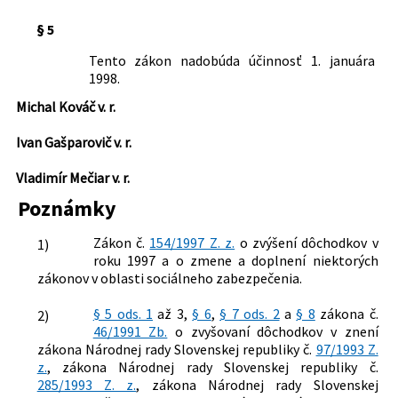
§ 5
Tento zákon nadobúda účinnosť 1. januára
1998.
Michal Kováč v. r.
Ivan Gašparovič v. r.
Vladimír Mečiar v. r.
Poznámky
Zákon č.
154/1997 Z. z.
o zvýšení dôchodkov v
1)
roku 1997 a o zmene a doplnení niektorých
zákonov v oblasti sociálneho zabezpečenia.
§ 5 ods. 1
až 3,
§ 6
,
§ 7 ods. 2
a
§ 8
zákona č.
2)
46/1991 Zb.
o zvyšovaní dôchodkov v znení
zákona Národnej rady Slovenskej republiky č.
97/1993 Z.
z.
, zákona Národnej rady Slovenskej republiky č.
285/1993 Z. z.
, zákona Národnej rady Slovenskej