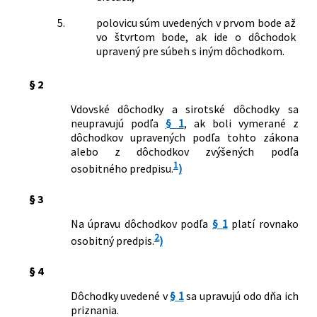
5.
polovicu súm uvedených v prvom bode až
vo štvrtom bode, ak ide o dôchodok
upravený pre súbeh s iným dôchodkom.
§ 2
Vdovské dôchodky a sirotské dôchodky sa
neupravujú podľa
§ 1
, ak boli vymerané z
dôchodkov upravených podľa tohto zákona
alebo z dôchodkov zvýšených podľa
1
osobitného predpisu.
)
§ 3
Na úpravu dôchodkov podľa
§ 1
platí rovnako
2
osobitný predpis.
)
§ 4
Dôchodky uvedené v
§ 1
sa upravujú odo dňa ich
priznania.