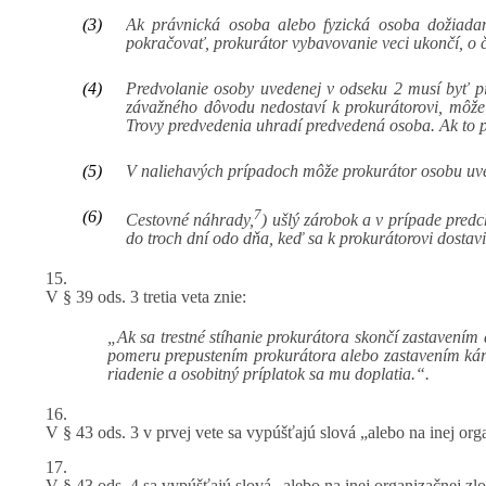
(3)
Ak právnická osoba alebo fyzická osoba dožiadan
pokračovať, prokurátor vybavovanie veci ukončí, o
(4)
Predvolanie osoby uvedenej v odseku 2 musí byť p
závažného dôvodu nedostaví k prokurátorovi, môže
Trovy predvedenia uhradí predvedená osoba. Ak to p
(5)
V naliehavých prípadoch môže prokurátor osobu uvede
7
(6)
Cestovné náhrady,
) ušlý zárobok a v prípade pred
do troch dní odo dňa, keď sa k prokurátorovi dostav
15.
V § 39 ods. 3 tretia veta znie:
„Ak sa trestné stíhanie prokurátora skončí zastavení
pomeru prepustením prokurátora alebo zastavením kárne
riadenie a osobitný príplatok sa mu doplatia.“.
16.
V § 43 ods. 3 v prvej vete sa vypúšťajú slová „alebo na inej org
17.
V § 43 ods. 4 sa vypúšťajú slová „alebo na inej organizačnej zl