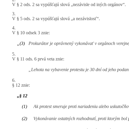
V § 2 ods. 2 sa vypúšťajú slová „nezávisle od iných orgánov“.
3.
V § 5 ods. 2 sa vypúšťajú slová „a nezávislosť“.
4.
V § 10 odsek 3 znie:
„(3)
Prokurátor je oprávnený vykonávať v orgánoch verejne
5.
V § 11 ods. 6 prvá veta znie:
„Lehota na vybavenie protestu je 30 dní od jeho podan
6.
§ 12 znie:
„§ 12
(1)
Ak protest smeruje proti nariadeniu alebo uskutočň
(2)
Vykonávanie ostatných rozhodnutí, proti ktorým bol 