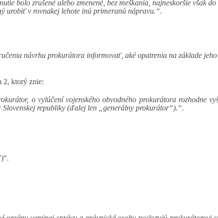
dnutie bolo zrušené alebo zmenené, bez meškania, najneskoršie však d
ý urobiť v rovnakej lehote inú primeranú nápravu.“.
oručenia návrhu prokurátora informovať, aké opatrenia na základe jeho
 2, ktorý znie:
okurátor, o vylúčení vojenského obvodného prokurátora rozhodne vyšš
Slovenskej republiky (ďalej len „generálny prokurátor“).“.
)“.
 iné orgány verejnej správy a právnické osoby poskytujú prokurátorov