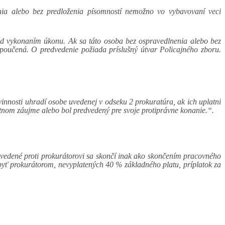
nia alebo bez predloženia písomností nemožno vo vybavovaní veci
ed vykonaním úkonu. Ak sa táto osoba bez ospravedlnenia alebo bez
poučená. O predvedenie požiada príslušný útvar Policajného zboru.
innosti uhradí osobe uvedenej v odseku 2 prokuratúra, ak ich uplatní
astnom záujme alebo bol predvedený pre svoje protiprávne konanie.“.
 vedené proti prokurátorovi sa skončí inak ako skončením pracovného
 byť prokurátorom, nevyplatených 40 % základného platu, príplatok za