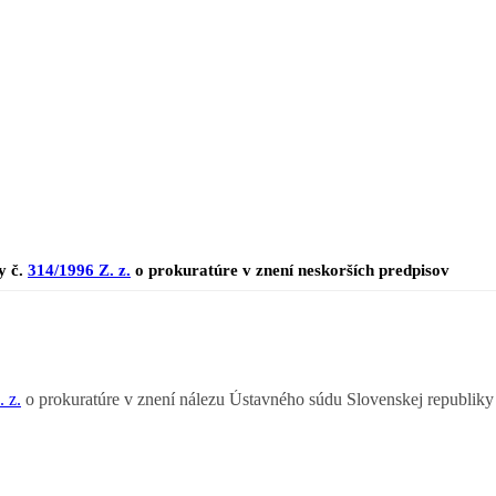
y č.
314/1996 Z. z.
o prokuratúre v znení neskorších predpisov
 z.
o prokuratúre v znení nálezu Ústavného súdu Slovenskej republiky č