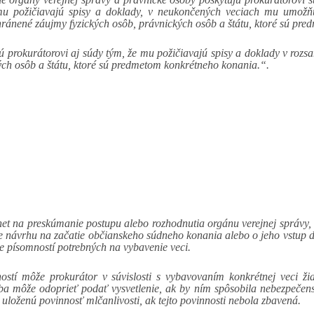
u požičiavajú spisy a doklady, v neukončených veciach mu umožňu
hránené záujmy fyzických osôb, právnických osôb a štátu, ktoré sú pr
rokurátorovi aj súdy tým, že mu požičiavajú spisy a doklady v rozsah
ch osôb a štátu, ktoré sú predmetom konkrétneho konania.“.
et na preskúmanie postupu alebo rozhodnutia orgánu verejnej správy,
ie návrhu na začatie občianskeho súdneho konania alebo o jeho vstup 
e písomností potrebných na vybavenie veci.
ostí môže prokurátor v súvislosti s vybavovaním konkrétnej veci žia
ba môže odoprieť podať vysvetlenie, ak by ním spôsobila nebezpečenst
uloženú povinnosť mlčanlivosti, ak tejto povinnosti nebola zbavená.