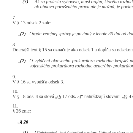
(3)
Ak sa protestu vyhovelo, musí orgán, ktorého rozho
ak obnova porušeného práva nie je možná, je povinn
7.
V § 13 odsek 2 znie:
„(2)
Orgán verejnej správy je povinný v lehote 30 dní od d
8.
Doterajší text § 15 sa označuje ako odsek 1 a dopĺňa sa odsekom
„(2)
O vylúčení okresného prokurátora rozhodne krajský pr
vojenského prokurátora rozhodne generálny prokurátor 
9.
V § 16 sa vypúšťa odsek 3.
10.
V § 18 ods. 4 sa slová „(§ 17 ods. 3)“ nahrádzajú slovami „(§ 47
11.
§ 26 znie:
„§ 26
(1)
Ministerstvá, iné ústredné orgány štátnej správy a