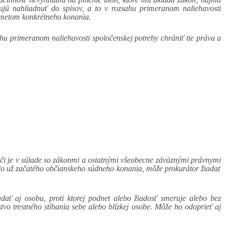
jú nahliadnuť do spisov, a to v rozsahu primeranom naliehavosti
edmetom konkrétneho konania.
u primeranom naliehavosti spoločenskej potreby chrániť tie práva a
 či je v súlade so zákonmi a ostatnými všeobecne záväznými právnymi
do už začatého občianskeho súdneho konania, môže prokurátor žiadať
dať aj osobu, proti ktorej podnet alebo žiadosť smeruje alebo bez
vo trestného stíhania sebe alebo blízkej osobe. Môže ho odoprieť aj