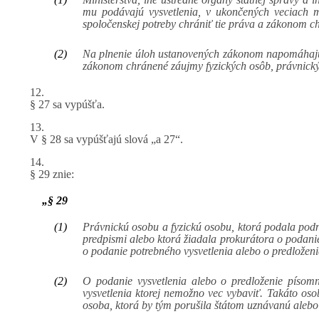
mu podávajú vysvetlenia, v ukončených veciach m
spoločenskej potreby chrániť tie práva a zákonom c
(2)
Na plnenie úloh ustanovených zákonom napomáhajú p
zákonom chránené záujmy fyzických osôb, právnický
12.
§ 27 sa vypúšťa.
13.
V § 28 sa vypúšťajú slová „a 27“.
14.
§ 29 znie:
„§ 29
(1)
Právnickú osobu a fyzickú osobu, ktorá podala podn
predpismi alebo ktorá žiadala prokurátora o podan
o podanie potrebného vysvetlenia alebo o predloženi
(2)
O podanie vysvetlenia alebo o predloženie písomn
vysvetlenia ktorej nemožno vec vybaviť. Takáto oso
osoba, ktorá by tým porušila štátom uznávanú alebo 