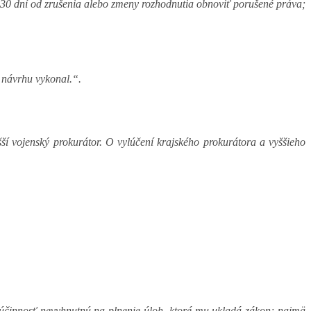
o 30 dní od zrušenia alebo zmeny rozhodnutia obnoviť porušené práva;
 návrhu vykonal.“.
í vojenský prokurátor. O vylúčení krajského prokurátora a vyššieho
i súčinnosť nevyhnutnú na plnenie úloh, ktoré mu ukladá zákon; najmä