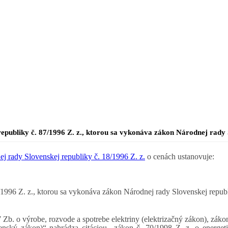
republiky č. 87/1996 Z. z., ktorou sa vykonáva zákon Národnej rady 
j rady Slovenskej republiky č. 18/1996 Z. z.
o cenách ustanovuje:
7/1996 Z. z., ktorou sa vykonáva zákon Národnej rady Slovenskej republ
Zb. o výrobe, rozvode a spotrebe elektriny (elektrizačný zákon), záko
renský zákon)“ nahrádza citáciou „zákon č. 70/1998 Z. z. o energ