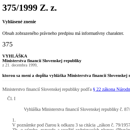
375/1999 Z. z.
Vyhlásené znenie
Obsah zobrazeného právneho predpisu má informatívny charakter.
375
VYHLÁŠKA
Ministerstva financií Slovenskej republiky
z 21. decembra 1999,
ktorou sa mení a dopĺňa vyhláška Ministerstva financií Slovenskej 
Ministerstvo financií Slovenskej republiky podľa
§ 22 zákona Národne
Čl. I
Vyhláška Ministerstva financií Slovenskej republiky č. 8
1.
V poznámke pod čiarou k odkazu 3 sa citácia „zákon č. 79/1957 
Zb. o výrobe, rozvode a využití vyhrievacích plynov (Plyná