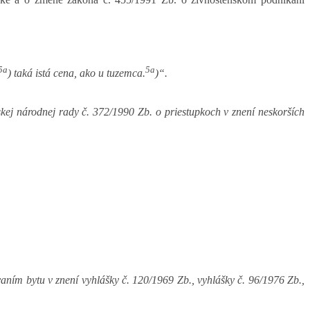
5a
5a
) taká istá cena, ako u tuzemca.
)“.
kej národnej rady č. 372/1990 Zb. o priestupkoch v znení neskorších
vaním bytu v znení vyhlášky č. 120/1969 Zb., vyhlášky č. 96/1976 Zb.,