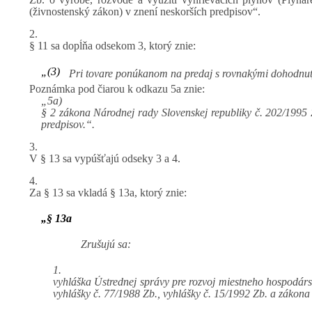
(živnostenský zákon) v znení neskorších predpisov“.
2.
§ 11 sa dopĺňa odsekom 3, ktorý znie:
„(3)
Pri tovare ponúkanom na predaj s rovnakými dohodnu
Poznámka pod čiarou k odkazu 5a znie:
„5a)
§ 2 zákona Národnej rady Slovenskej republiky č. 202/1995 
predpisov.“.
3.
V § 13 sa vypúšťajú odseky 3 a 4.
4.
Za § 13 sa vkladá § 13a, ktorý znie:
„§ 13a
Zrušujú sa:
1.
vyhláška Ústrednej správy pre rozvoj miestneho hospodárst
vyhlášky č. 77/1988 Zb., vyhlášky č. 15/1992 Zb. a zákona