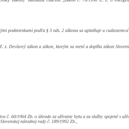
tými podmienkami podľa § 3 ods. 2 zákona sa uplatňuje u cudzozemca
Z. z. Devízový zákon a zákon, ktorým sa mení a dopĺňa zákon Slovens
va č. 60/1964 Zb. o úhrade za užívanie bytu a za služby spojené s uží
 Slovenskej národnej rady č. 189/1992 Zb.,