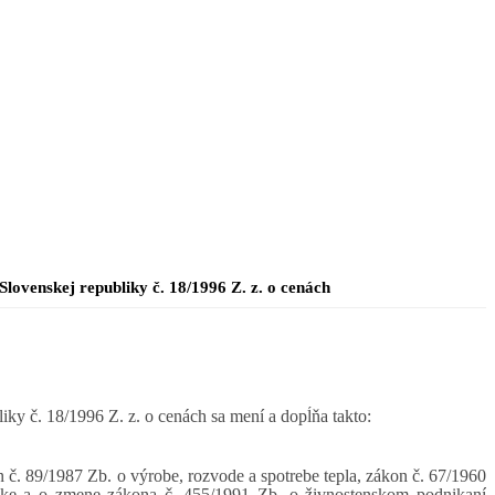
Slovenskej republiky č. 18/1996 Z. z. o cenách
iky č. 18/1996 Z. z. o cenách sa mení a dopĺňa takto:
n č. 89/1987 Zb. o výrobe, rozvode a spotrebe tepla, zákon č. 67/1960
etike a o zmene zákona č. 455/1991 Zb. o živnostenskom podnikaní