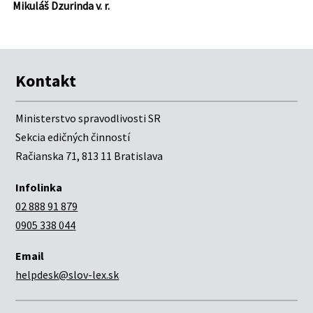
Mikuláš Dzurinda v. r.
Kontakt
Ministerstvo spravodlivosti SR
Sekcia edičných činností
Račianska 71, 813 11 Bratislava
Infolinka
02 888 91 879
0905 338 044
Email
helpdesk@slov-lex.sk