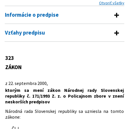
Otvoriť všetky
Informácie o predpise
Číslo predpisu:
323/2000 Z. z.
Vzťahy predpisu
Názov:
Zákon, ktorým sa mení zákon Národnej rady
Predpis mení
Slovenskej republiky č. 171/1993 Z. z. o Policajnom
zbore v znení neskorších predpisov
171/1993 Z. z.
Zákon Národnej rady Slovenskej
323
Typ:
Zákon
republiky o Policajnom zbore
ZÁKON
Dátum schválenia:
22.09.2000
Dátum vyhlásenia:
11.10.2000
z 22. septembra 2000,
ktorým sa mení zákon Národnej rady Slovenskej
Dátum účinnosti od:
01.11.2000
republiky č. 171/1993 Z. z. o Policajnom zbore v znení
Autor:
Národná rada Slovenskej republiky
neskorších predpisov
Právna oblasť:
Vojenské právo
Národná rada Slovenskej republiky sa uzniesla na tomto
Polícia, Zbor väzenskej a justičnej stráže
zákone:
Štátne orgány
Čl. I