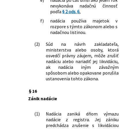
nevykonáva nadačnú činnosť
podľa
§ 2 ods. 6
,
f)
nadácia používa majetok v
rozpore s týmto zákonom alebo s
nadačnou listinou.
(2)
Súd na návrh zakladateľa,
ministerstva alebo osoby, ktorá
osvedčí právny záujem, môže zrušiť
nadáciu alebo nariadiť jej likvidáciu,
ak nadácia iným závažným
spôsobom alebo opakovane porušila
ustanovenia tohto zákona.
§ 16
Zánik nadácie
(1)
Nadácia zaniká dňom výmazu
nadácie z registra. Jej zániku
predchádza zrušenie s likvidáciou