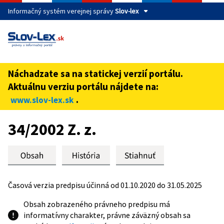
Informačný systém verejnej správy
Slov-lex
Táto stránka je zabezpečená
Buďte pozorní a vždy sa uistite, že zdieľate informácie iba
cez zabezpečenú webovú stránku verejnej správy SR.
Náchadzate sa na statickej verzií portálu.
Zabezpečená stránka vždy začína https:// pred názvom
Aktuálnu verziu portálu nájdete na:
domény webového sídla.
.
www.slov-lex.sk
Preskoč na obsah
34/2002 Z. z.
Časová verzia predpisu účinná od 01.10.2020 do 31.05.2025
Obsah zobrazeného právneho predpisu má
informatívny charakter, právne záväzný obsah sa