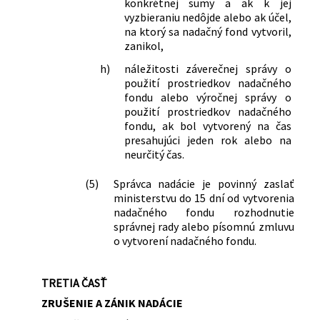
konkrétnej sumy a ak k jej
vyzbieraniu nedôjde alebo ak účel,
na ktorý sa nadačný fond vytvoril,
zanikol,
h)
náležitosti záverečnej správy o
použití prostriedkov nadačného
fondu alebo výročnej správy o
použití prostriedkov nadačného
fondu, ak bol vytvorený na čas
presahujúci jeden rok alebo na
neurčitý čas.
(5)
Správca nadácie je povinný zaslať
ministerstvu do 15 dní od vytvorenia
nadačného fondu rozhodnutie
správnej rady alebo písomnú zmluvu
o vytvorení nadačného fondu.
TRETIA ČASŤ
ZRUŠENIE A ZÁNIK NADÁCIE