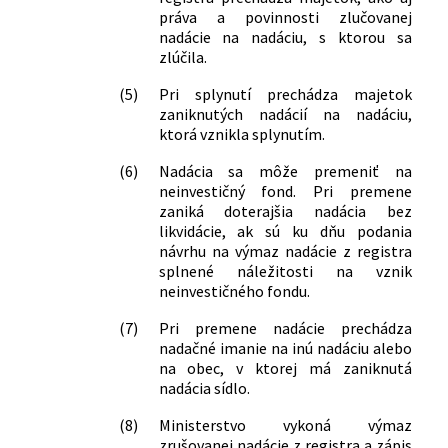
práva a povinnosti zlučovanej
nadácie na nadáciu, s ktorou sa
zlúčila.
(5)
Pri splynutí prechádza majetok
zaniknutých nadácií na nadáciu,
ktorá vznikla splynutím.
(6)
Nadácia sa môže premeniť na
neinvestičný fond. Pri premene
zaniká doterajšia nadácia bez
likvidácie, ak sú ku dňu podania
návrhu na výmaz nadácie z registra
splnené náležitosti na vznik
neinvestičného fondu.
(7)
Pri premene nadácie prechádza
nadačné imanie na inú nadáciu alebo
na obec, v ktorej má zaniknutá
nadácia sídlo.
(8)
Ministerstvo vykoná výmaz
zrušovanej nadácie z registra a zápis