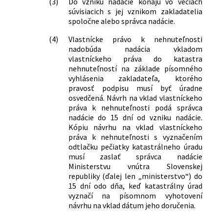
(3)
Do vzniku nadácie konajú vo veciach
súvisiacich s jej vznikom zakladatelia
spoločne alebo správca nadácie.
(4)
Vlastnícke právo k nehnuteľnosti
nadobúda nadácia vkladom
vlastníckeho práva do katastra
nehnuteľností na základe písomného
vyhlásenia zakladateľa, ktorého
pravosť podpisu musí byť úradne
osvedčená. Návrh na vklad vlastníckeho
práva k nehnuteľnosti podá správca
nadácie do 15 dní od vzniku nadácie.
Kópiu návrhu na vklad vlastníckeho
práva k nehnuteľnosti s vyznačením
odtlačku pečiatky katastrálneho úradu
musí zaslať správca nadácie
Ministerstvu vnútra Slovenskej
republiky (ďalej len „ministerstvo“) do
15 dní odo dňa, keď katastrálny úrad
vyznačí na písomnom vyhotovení
návrhu na vklad dátum jeho doručenia.