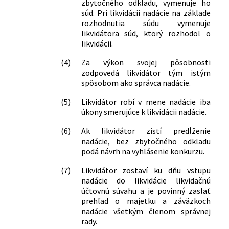
zbytočného odkladu, vymenuje ho
súd. Pri likvidácii nadácie na základe
rozhodnutia súdu vymenuje
likvidátora súd, ktorý rozhodol o
likvidácii.
(4)
Za výkon svojej pôsobnosti
zodpovedá likvidátor tým istým
spôsobom ako správca nadácie.
(5)
Likvidátor robí v mene nadácie iba
úkony smerujúce k likvidácii nadácie.
(6)
Ak likvidátor zistí predĺženie
nadácie, bez zbytočného odkladu
podá návrh na vyhlásenie konkurzu.
(7)
Likvidátor zostaví ku dňu vstupu
nadácie do likvidácie likvidačnú
účtovnú súvahu a je povinný zaslať
prehľad o majetku a záväzkoch
nadácie všetkým členom správnej
rady.