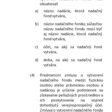
obsahovať
a)
názov nadácie, ktorá nadačný
fond vytvára,
b)
názov nadačného fondu; súčasťou
názvu nadačného fondu musí byť
aj názov nadácie, ktorá nadačný
fond vytvára,
c)
účel, na aký sa nadačný fond
vytvára,
d)
doba, na akú sa nadačný fond
vytvára.
(4)
Predmetom zmluvy o vytvorení
nadačného fondu medzi fyzickou
osobou alebo právnickou osobou a
nadáciou je určenie podmienok na
získavanie peňažných prostriedkov a
ich poskytovanie na vopred
dohodnutý verejnoprospešný účel.
Zmluva o vytvorení nadačného fondu