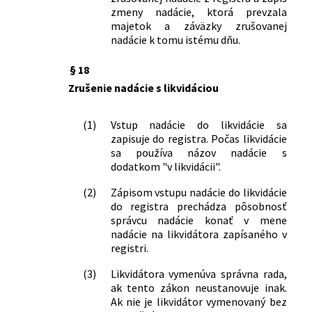
zmeny nadácie, ktorá prevzala
majetok a záväzky zrušovanej
nadácie k tomu istému dňu.
§ 18
Zrušenie nadácie s likvidáciou
(1)
Vstup nadácie do likvidácie sa
zapisuje do registra. Počas likvidácie
sa používa názov nadácie s
dodatkom "v likvidácii".
(2)
Zápisom vstupu nadácie do likvidácie
do registra prechádza pôsobnosť
správcu nadácie konať v mene
nadácie na likvidátora zapísaného v
registri.
(3)
Likvidátora vymenúva správna rada,
ak tento zákon neustanovuje inak.
Ak nie je likvidátor vymenovaný bez