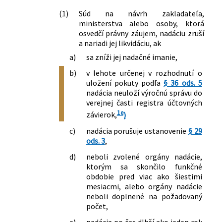
(1)
Súd na návrh zakladateľa,
ministerstva alebo osoby, ktorá
osvedčí právny záujem, nadáciu zruší
a nariadi jej likvidáciu, ak
a)
sa zníži jej nadačné imanie,
b)
v lehote určenej v rozhodnutí o
uložení pokuty podľa
§ 36 ods. 5
nadácia neuloží výročnú správu do
verejnej časti registra účtovných
1e
závierok,
)
c)
nadácia porušuje ustanovenie
§ 29
ods. 3
,
d)
neboli zvolené orgány nadácie,
ktorým sa skončilo funkčné
obdobie pred viac ako šiestimi
mesiacmi, alebo orgány nadácie
neboli doplnené na požadovaný
počet,
e)
nadácia po čas dlhší ako jeden rok