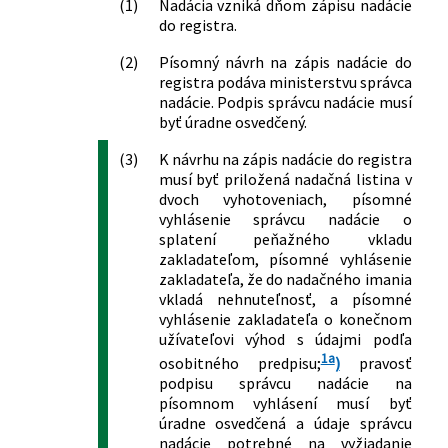
(1)
Nadácia vzniká dňom zápisu nadácie
do registra.
(2)
Písomný návrh na zápis nadácie do
registra podáva ministerstvu správca
nadácie. Podpis správcu nadácie musí
byť úradne osvedčený.
(3)
K návrhu na zápis nadácie do registra
musí byť priložená nadačná listina v
dvoch vyhotoveniach, písomné
vyhlásenie správcu nadácie o
splatení peňažného vkladu
zakladateľom, písomné vyhlásenie
zakladateľa, že do nadačného imania
vkladá nehnuteľnosť, a písomné
vyhlásenie zakladateľa o konečnom
užívateľovi výhod s údajmi podľa
1a
osobitného predpisu;
)
pravosť
podpisu správcu nadácie na
písomnom vyhlásení musí byť
úradne osvedčená a údaje správcu
nadácie potrebné na vyžiadanie