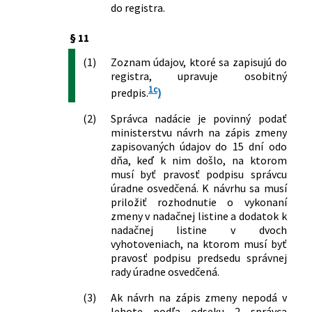
do registra.
§ 11
(1)
Zoznam údajov, ktoré sa zapisujú do
registra, upravuje osobitný
1c
predpis.
)
(2)
Správca nadácie je povinný podať
ministerstvu návrh na zápis zmeny
zapisovaných údajov do 15 dní odo
dňa, keď k nim došlo, na ktorom
musí byť pravosť podpisu správcu
úradne osvedčená. K návrhu sa musí
priložiť rozhodnutie o vykonaní
zmeny v nadačnej listine a dodatok k
nadačnej listine v dvoch
vyhotoveniach, na ktorom musí byť
pravosť podpisu predsedu správnej
rady úradne osvedčená.
(3)
Ak návrh na zápis zmeny nepodá v
lehote podľa odseku 2 správca