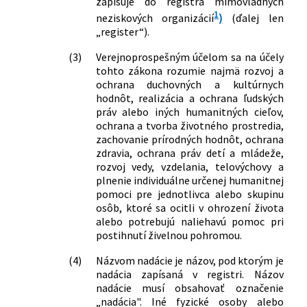
zapisuje do registra mimovládnych
sporového poriadku, Civilného
1
neziskových organizácií
)
(ďalej len
mimosporového poriadku a Správneho
„register“).
súdneho poriadku a o zmene a doplnení
(3)
Verejnoprospešným účelom sa na účely
niektorých zákonov
tohto zákona rozumie najmä rozvoj a
279/2017 Z. z.
Zákon, ktorým sa mení a dopĺňa zákon
ochrana duchovných a kultúrnych
č. 483/2001 Z. z. o bankách a o zmene a
hodnôt, realizácia a ochrana ľudských
doplnení niektorých zákonov v znení
práv alebo iných humanitných cieľov,
neskorších predpisov a ktorým sa
ochrana a tvorba životného prostredia,
menia a dopĺňajú niektoré zákony
zachovanie prírodných hodnôt, ochrana
52/2018 Z. z.
Zákon, ktorým sa mení a dopĺňa zákon
zdravia, ochrana práv detí a mládeže,
č. 297/2008 Z. z. o ochrane pred
rozvoj vedy, vzdelania, telovýchovy a
plnenie individuálne určenej humanitnej
legalizáciou príjmov z trestnej činnosti
pomoci pre jednotlivca alebo skupinu
a o ochrane pred financovaním
osôb, ktoré sa ocitli v ohrození života
terorizmu a o zmene a doplnení
alebo potrebujú naliehavú pomoc pri
niektorých zákonov v znení neskorších
postihnutí živelnou pohromou.
predpisov a ktorým sa menia a
dopĺňajú niektoré zákony
(4)
Názvom nadácie je názov, pod ktorým je
112/2018 Z. z.
Zákon o sociálnej ekonomike a
nadácia zapísaná v registri. Názov
sociálnych podnikoch a o zmene a
nadácie musí obsahovať označenie
doplnení niektorých zákonov
„nadácia". Iné fyzické osoby alebo