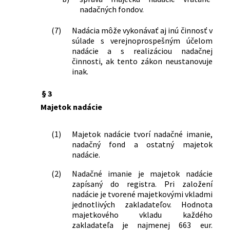
republiky sp. zn. PL. ÚS 11/2025 zo 17.
nadačných fondov.
decembra 2025 vo veci vyslovenia
nesúladu zákona č. 109/2025 Z. z.,
(7)
Nadácia môže vykonávať aj inú činnosť v
ktorým sa mení a dopĺňa zákon č.
súlade s verejnoprospešným účelom
213/1997 Z. z. o neziskových
nadácie a s realizáciou nadačnej
organizáciách poskytujúcich všeobecne
činnosti, ak tento zákon neustanovuje
prospešné služby v znení neskorších
inak.
predpisov a ktorým sa menia a
dopĺňajú niektoré zákony a
§ 3
ustanovenia § 39 zákona č. 34/2002 Z. z.
Majetok nadácie
o nadáciách a o zmene Občianskeho
zákonníka v znení neskorších predpisov
(1)
Majetok nadácie tvorí nadačné imanie,
73/2026 Z. z.
Zákon, ktorým sa mení a dopĺňa zákon
nadačný fond a ostatný majetok
č. 297/2008 Z. z. o ochrane pred
nadácie.
legalizáciou príjmov z trestnej činnosti
a o ochrane pred financovaním
(2)
Nadačné imanie je majetok nadácie
terorizmu a o zmene a doplnení
zapísaný do registra. Pri založení
nadácie je tvorené majetkovými vkladmi
niektorých zákonov v znení neskorších
jednotlivých zakladateľov. Hodnota
predpisov a ktorým sa menia a
majetkového vkladu každého
dopĺňajú niektoré zákony
zakladateľa je najmenej 663 eur.