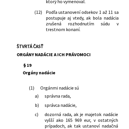
ktorý ho vymenoval.
(12)
Podľa ustanovení odsekov 1 až 11 sa
postupuje aj vtedy, ak bola nadácia
zrušená rozhodnutím súdu v
trestnom konaní.
ŠTVRTÁ ČASŤ
ORGÁNY NADÁCIE A ICH PRÁVOMOCI
§ 19
Orgány nadácie
(1)
Orgánmi nadácie sú
a)
správna rada,
b)
správca nadácie,
c)
dozorná rada, ak je majetok nadácie
vyšší ako 165 969 eur, v ostatných
prípadoch, ak tak ustanoví nadačná