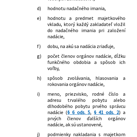
d)
hodnotu nadačného imania,
e)
hodnotu a predmet majetkového
vkladu, ktorý každý zakladateľ vložil
do nadačného imania pri založení
nadácie,
f)
dobu, na akú sa nadácia zriaďuje,
g)
počet členov orgánov nadácie, dĺžku
funkčného obdobia a spôsob ich
voľby,
h)
spôsob zvolávania, hlasovania a
rokovania orgánov nadácie,
i)
meno, priezvisko, rodné číslo a
adresu trvalého pobytu alebo
dlhodobého pobytu prvého správcu
nadácie (
§ 6 ods. 5
,
§ 41 ods. 2
) a
prvých členov ďalších orgánov
nadácie, ak sú ustanovené,
j)
podmienky nakladania s majetkom