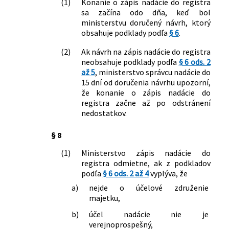
(1)
Konanie o zápis nadácie do registra
sa začína odo dňa, keď bol
ministerstvu doručený návrh, ktorý
obsahuje podklady podľa
§ 6
.
(2)
Ak návrh na zápis nadácie do registra
neobsahuje podklady podľa
§ 6 ods. 2
až 5
, ministerstvo správcu nadácie do
15 dní od doručenia návrhu upozorní,
že konanie o zápis nadácie do
registra začne až po odstránení
nedostatkov.
§ 8
(1)
Ministerstvo zápis nadácie do
registra odmietne, ak z podkladov
podľa
§ 6 ods. 2 až 4
vyplýva, že
a)
nejde o účelové združenie
majetku,
b)
účel nadácie nie je
verejnoprospešný,