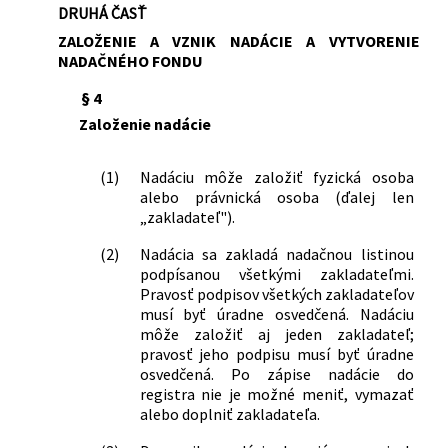
DRUHÁ ČASŤ
ZALOŽENIE A VZNIK NADÁCIE A VYTVORENIE
NADAČNÉHO FONDU
§ 4
Založenie nadácie
(1)
Nadáciu môže založiť fyzická osoba
alebo právnická osoba (ďalej len
„zakladateľ").
(2)
Nadácia sa zakladá nadačnou listinou
podpísanou všetkými zakladateľmi.
Pravosť podpisov všetkých zakladateľov
musí byť úradne osvedčená. Nadáciu
môže založiť aj jeden zakladateľ;
pravosť jeho podpisu musí byť úradne
osvedčená. Po zápise nadácie do
registra nie je možné meniť, vymazať
alebo doplniť zakladateľa.