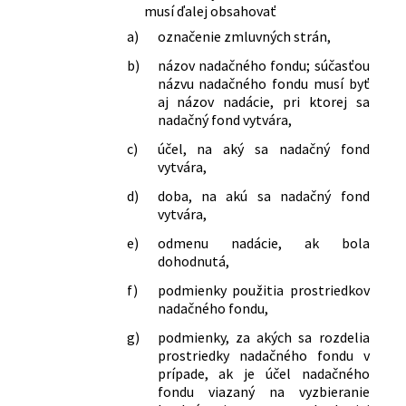
musí ďalej obsahovať
a)
označenie zmluvných strán,
b)
názov nadačného fondu; súčasťou
názvu nadačného fondu musí byť
aj názov nadácie, pri ktorej sa
nadačný fond vytvára,
c)
účel, na aký sa nadačný fond
vytvára,
d)
doba, na akú sa nadačný fond
vytvára,
e)
odmenu nadácie, ak bola
dohodnutá,
f)
podmienky použitia prostriedkov
nadačného fondu,
g)
podmienky, za akých sa rozdelia
prostriedky nadačného fondu v
prípade, ak je účel nadačného
fondu viazaný na vyzbieranie