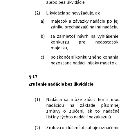
alebo bez likvidácie.
(2)
Likvidácia sa nevyžaduje, ak
a)
majetok a záväzky nadácie po jej
zániku prechádzajú na inú nadáciu,
b)
sa zamietol návrh na vyhlásenie
konkurzu pre nedostatok
majetku,
c)
po skončení konkurzného konania
nezostane nadácii nijaký majetok.
§ 17
Zrušenie nadácie bez likvidácie
(1)
Nadácia sa môže zlúčiť len s inou
nadáciou na základe písomnej
zmluvy o zlúčení, ak to nadačné
listiny týchto nadácií nezakazujú.
(2)
Zmluva o zlúčení obsahuje označenie