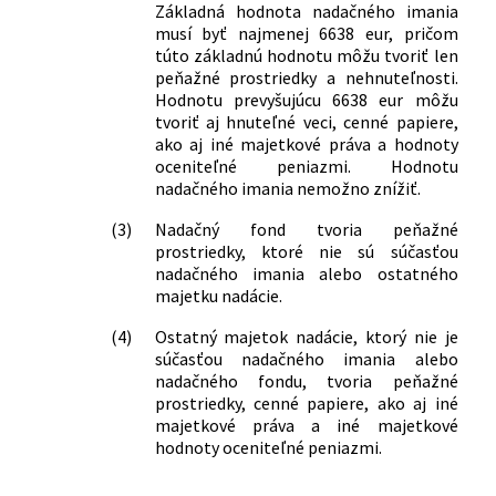
Základná hodnota nadačného imania
musí byť najmenej 6638 eur, pričom
túto základnú hodnotu môžu tvoriť len
peňažné prostriedky a nehnuteľnosti.
Hodnotu prevyšujúcu 6638 eur môžu
tvoriť aj hnuteľné veci, cenné papiere,
ako aj iné majetkové práva a hodnoty
oceniteľné peniazmi. Hodnotu
nadačného imania nemožno znížiť.
(3)
Nadačný fond tvoria peňažné
prostriedky, ktoré nie sú súčasťou
nadačného imania alebo ostatného
majetku nadácie.
(4)
Ostatný majetok nadácie, ktorý nie je
súčasťou nadačného imania alebo
nadačného fondu, tvoria peňažné
prostriedky, cenné papiere, ako aj iné
majetkové práva a iné majetkové
hodnoty oceniteľné peniazmi.