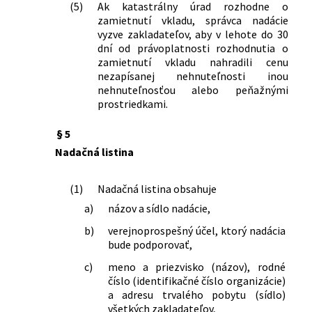
(5)
Ak katastrálny úrad rozhodne o
zamietnutí vkladu, správca nadácie
vyzve zakladateľov, aby v lehote do 30
dní od právoplatnosti rozhodnutia o
zamietnutí vkladu nahradili cenu
nezapísanej nehnuteľnosti inou
nehnuteľnosťou alebo peňažnými
prostriedkami.
§ 5
Nadačná listina
(1)
Nadačná listina obsahuje
a)
názov a sídlo nadácie,
b)
verejnoprospešný účel, ktorý nadácia
bude podporovať,
c)
meno a priezvisko (názov), rodné
číslo (identifikačné číslo organizácie)
a adresu trvalého pobytu (sídlo)
všetkých zakladateľov,