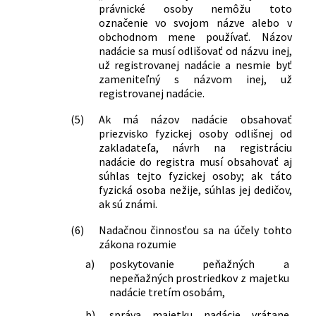
právnické osoby nemôžu toto
177/2018 Z. z.
Zákon o niektorých opatreniach na
označenie vo svojom názve alebo v
znižovanie administratívnej záťaže
obchodnom mene používať. Názov
využívaním informačných systémov
nadácie sa musí odlišovať od názvu inej,
verejnej správy a o zmene a doplnení
už registrovanej nadácie a nesmie byť
niektorých zákonov (zákon proti
zameniteľný s názvom inej, už
byrokracii)
registrovanej nadácie.
346/2018 Z. z.
Zákon o registri mimovládnych
neziskových organizácií a o zmene a
(5)
Ak má názov nadácie obsahovať
priezvisko fyzickej osoby odlišnej od
doplnení niektorých zákonov
zakladateľa, návrh na registráciu
390/2019 Z. z.
Zákon, ktorým sa mení a dopĺňa zákon
nadácie do registra musí obsahovať aj
č. 513/1991 Zb. Obchodný zákonník v
súhlas tejto fyzickej osoby; ak táto
znení neskorších predpisov a ktorým sa
fyzická osoba nežije, súhlas jej dedičov,
menia a dopĺňajú niektoré zákony
ak sú známi.
109/2025 Z. z.
Zákon, ktorým sa mení a dopĺňa zákon
č. 213/1997 Z. z. o neziskových
(6)
Nadačnou činnosťou sa na účely tohto
organizáciách poskytujúcich všeobecne
zákona rozumie
prospešné služby v znení neskorších
a)
poskytovanie peňažných a
predpisov a ktorým sa menia a
nepeňažných prostriedkov z majetku
dopĺňajú niektoré zákony
nadácie tretím osobám,
13/2026 Z. z.
Nález Ústavného súdu Slovenskej
b)
správa majetku nadácie vrátane