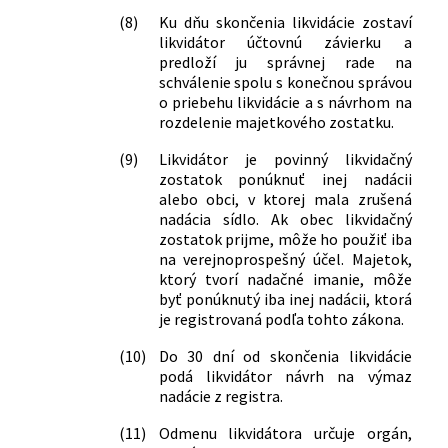
(8)
Ku dňu skončenia likvidácie zostaví
likvidátor účtovnú závierku a
predloží ju správnej rade na
schválenie spolu s konečnou správou
o priebehu likvidácie a s návrhom na
rozdelenie majetkového zostatku.
(9)
Likvidátor je povinný likvidačný
zostatok ponúknuť inej nadácii
alebo obci, v ktorej mala zrušená
nadácia sídlo. Ak obec likvidačný
zostatok prijme, môže ho použiť iba
na verejnoprospešný účel. Majetok,
ktorý tvorí nadačné imanie, môže
byť ponúknutý iba inej nadácii, ktorá
je registrovaná podľa tohto zákona.
(10)
Do 30 dní od skončenia likvidácie
podá likvidátor návrh na výmaz
nadácie z registra.
(11)
Odmenu likvidátora určuje orgán,