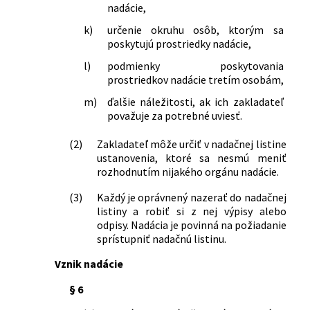
nadácie,
k)
určenie okruhu osôb, ktorým sa
poskytujú prostriedky nadácie,
l)
podmienky poskytovania
prostriedkov nadácie tretím osobám,
m)
ďalšie náležitosti, ak ich zakladateľ
považuje za potrebné uviesť.
(2)
Zakladateľ môže určiť v nadačnej listine
ustanovenia, ktoré sa nesmú meniť
rozhodnutím nijakého orgánu nadácie.
(3)
Každý je oprávnený nazerať do nadačnej
listiny a robiť si z nej výpisy alebo
odpisy. Nadácia je povinná na požiadanie
sprístupniť nadačnú listinu.
Vznik nadácie
§ 6