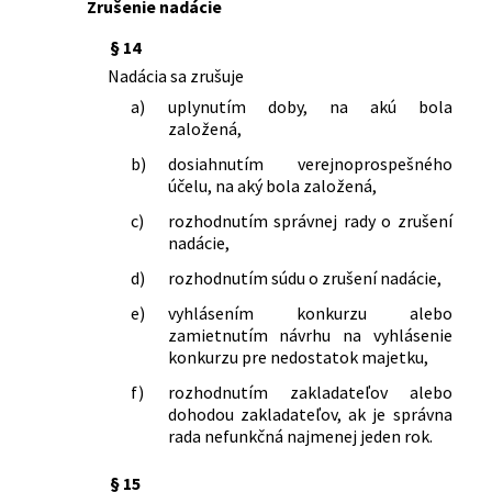
Zrušenie nadácie
§ 14
Nadácia sa zrušuje
a)
uplynutím doby, na akú bola
založená,
b)
dosiahnutím verejnoprospešného
účelu, na aký bola založená,
c)
rozhodnutím správnej rady o zrušení
nadácie,
d)
rozhodnutím súdu o zrušení nadácie,
e)
vyhlásením konkurzu alebo
zamietnutím návrhu na vyhlásenie
konkurzu pre nedostatok majetku,
f)
rozhodnutím zakladateľov alebo
dohodou zakladateľov, ak je správna
rada nefunkčná najmenej jeden rok.
§ 15