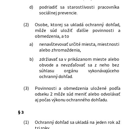
d)
podriadiť sa starostlivosti pracovníka
sociálnej prevencie.
(2)
Osobe, ktorej sa ukladá ochranný dohľad,
môže súd uložiť ďalšie povinnosti a
obmedzenia, a to
a)
nenavštevovať určité miesta, miestnosti
alebo zhromaždenia,
b)
zdržiavať sa v prikázanom mieste alebo
obvode a nevzďaľovať sa z neho bez
súhlasu orgánu vykonávajúceho
ochranný dohľad.
(3)
Povinnosti a obmedzenia uložené podľa
odseku 2 môže súd meniť alebo odvolávať
aj počas výkonu ochranného dohľadu.
§ 3
(1)
Ochranný dohľad sa ukladá na jeden rok až
tri roky.