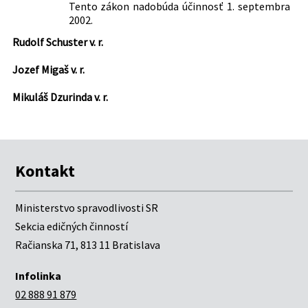
Tento zákon nadobúda účinnosť 1. septembra
2002.
Rudolf Schuster v. r.
Jozef Migaš v. r.
Mikuláš Dzurinda v. r.
Kontakt
Ministerstvo spravodlivosti SR
Sekcia edičných činností
Račianska 71, 813 11 Bratislava
Infolinka
02 888 91 879