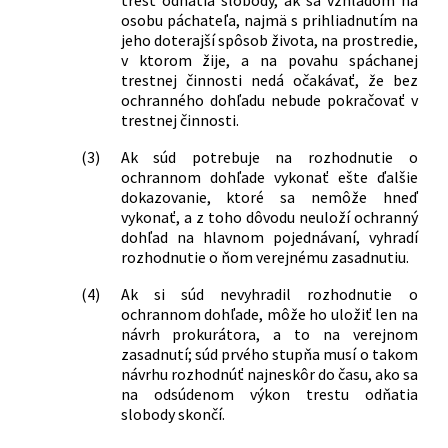
osobu páchateľa, najmä s prihliadnutím na
jeho doterajší spôsob života, na prostredie,
v ktorom žije, a na povahu spáchanej
trestnej činnosti nedá očakávať, že bez
ochranného dohľadu nebude pokračovať v
trestnej činnosti.
(3)
Ak súd potrebuje na rozhodnutie o
ochrannom dohľade vykonať ešte ďalšie
dokazovanie, ktoré sa nemôže hneď
vykonať, a z toho dôvodu neuloží ochranný
dohľad na hlavnom pojednávaní, vyhradí
rozhodnutie o ňom verejnému zasadnutiu.
(4)
Ak si súd nevyhradil rozhodnutie o
ochrannom dohľade, môže ho uložiť len na
návrh prokurátora, a to na verejnom
zasadnutí; súd prvého stupňa musí o takom
návrhu rozhodnúť najneskôr do času, ako sa
na odsúdenom výkon trestu odňatia
slobody skončí.