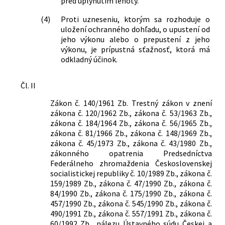
pred uplynutím lehoty.
(4)
Proti uzneseniu, ktorým sa rozhoduje o
uložení ochranného dohľadu, o upustení od
jeho výkonu alebo o prepustení z jeho
výkonu, je prípustná sťažnosť, ktorá má
odkladný účinok.
Čl. II
Zákon č. 140/1961 Zb. Trestný zákon v znení
zákona č. 120/1962 Zb., zákona č. 53/1963 Zb.,
zákona č. 184/1964 Zb., zákona č. 56/1965 Zb.,
zákona č. 81/1966 Zb., zákona č. 148/1969 Zb.,
zákona č. 45/1973 Zb., zákona č. 43/1980 Zb.,
zákonného opatrenia Predsedníctva
Federálneho zhromaždenia Československej
socialistickej republiky č. 10/1989 Zb., zákona č.
159/1989 Zb., zákona č. 47/1990 Zb., zákona č.
84/1990 Zb., zákona č. 175/1990 Zb., zákona č.
457/1990 Zb., zákona č. 545/1990 Zb., zákona č.
490/1991 Zb., zákona č. 557/1991 Zb., zákona č.
60/1992 Zb., nálezu Ústavného súdu Českej a