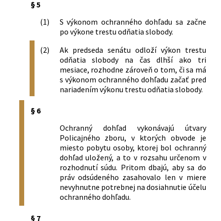
§ 5
(1)
S výkonom ochranného dohľadu sa začne
po výkone trestu odňatia slobody.
(2)
Ak predseda senátu odloží výkon trestu
odňatia slobody na čas dlhší ako tri
mesiace, rozhodne zároveň o tom, či sa má
s výkonom ochranného dohľadu začať pred
nariadením výkonu trestu odňatia slobody.
§ 6
Ochranný dohľad vykonávajú útvary
Policajného zboru, v ktorých obvode je
miesto pobytu osoby, ktorej bol ochranný
dohľad uložený, a to v rozsahu určenom v
rozhodnutí súdu. Pritom dbajú, aby sa do
práv odsúdeného zasahovalo len v miere
nevyhnutne potrebnej na dosiahnutie účelu
ochranného dohľadu.
§ 7