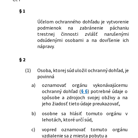
Nachádza sa v čiastke:
172/2002
§ 1
Účelom ochranného dohľadu je vytvorenie
podmienok na zabránenie páchaniu
trestnej činnosti zvlášť narušenými
odsúdenými osobami a na dovŕšenie ich
nápravy.
§ 2
(1)
Osoba, ktorej súd uložil ochranný dohľad, je
povinná
a)
oznamovať orgánu vykonávajúcemu
ochranný dohľad (
§ 6
) potrebné údaje o
spôsobe a zdrojoch svojej obživy a na
jeho žiadosť tieto údaje preukazovať,
b)
osobne sa hlásiť tomuto orgánu v
lehotách, ktoré určí súd,
c)
vopred oznamovať tomuto orgánu
vzdialenie sa z miesta pobytu a