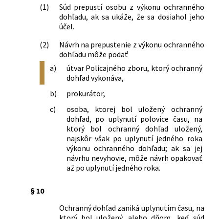
(1)
Súd prepustí osobu z výkonu ochranného
dohľadu, ak sa ukáže, že sa dosiahol jeho
účel.
(2)
Návrh na prepustenie z výkonu ochranného
dohľadu môže podať
a)
útvar Policajného zboru, ktorý ochranný
dohľad vykonáva,
b)
prokurátor,
c)
osoba, ktorej bol uložený ochranný
dohľad, po uplynutí polovice času, na
ktorý bol ochranný dohľad uložený,
najskôr však po uplynutí jedného roka
výkonu ochranného dohľadu; ak sa jej
návrhu nevyhovie, môže návrh opakovať
až po uplynutí jedného roka.
§ 10
Ochranný dohľad zaniká uplynutím času, na
ktorý bol uložený, alebo dňom, keď súd