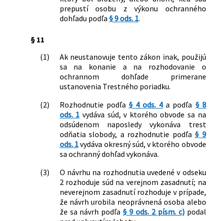
prepustí osobu z výkonu ochranného
dohľadu podľa
§ 9 ods. 1
.
§ 11
(1)
Ak neustanovuje tento zákon inak, použijú
sa na konanie a na rozhodovanie o
ochrannom dohľade primerane
ustanovenia Trestného poriadku.
(2)
Rozhodnutie podľa
§ 4 ods. 4
a podľa
§ 8
ods. 1
vydáva súd, v ktorého obvode sa na
odsúdenom naposledy vykonáva trest
odňatia slobody, a rozhodnutie podľa
§ 9
ods. 1
vydáva okresný súd, v ktorého obvode
sa ochranný dohľad vykonáva.
(3)
O návrhu na rozhodnutia uvedené v odseku
2 rozhoduje súd na verejnom zasadnutí; na
neverejnom zasadnutí rozhoduje v prípade,
že návrh urobila neoprávnená osoba alebo
že sa návrh podľa
§ 9 ods. 2 písm. c)
podal