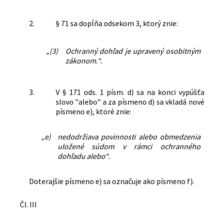
2.
§ 71 sa dopĺňa odsekom 3, ktorý znie:
„(3)
Ochranný dohľad je upravený osobitným
zákonom.“.
3.
V § 171 ods. 1 písm. d) sa na konci vypúšťa
slovo "alebo" a za písmeno d) sa vkladá nové
písmeno e), ktoré znie:
„e)
nedodržiava povinnosti alebo obmedzenia
uložené súdom v rámci ochranného
dohľadu alebo“.
Doterajšie písmeno e) sa označuje ako písmeno f).
Čl. III