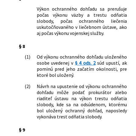
Výkon ochranného dohľadu sa prerušuje
počas výkonu väzby a trestu odňatia
slobody, počas ochranného liečenia
uskutočňovaného v liečebnom ústave, ako
aj počas výkonu vojenskej služby.
§ 8
(1)
Od výkonu ochranného dohľadu uloženého
osobe uvedenej v
§ 4 ods. 2
súd upustí, ak
pominú pred jeho začatím okolnosti, pre
ktoré bol uložený.
(2)
Návrh na upustenie od výkonu ochranného
dohľadu môže podať prokurátor alebo
riaditeľ ústavu na výkon trestu odňatia
slobody, kde sa na odsúdenom, ktorému
bol uložený ochranný dohľad, naposledy
vykonáva trest odňatia slobody.
§ 9