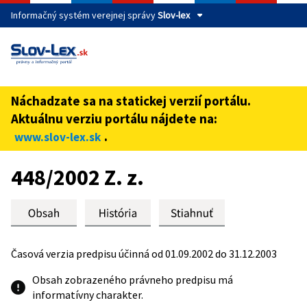
Informačný systém verejnej správy
Slov-lex
Táto stránka je zabezpečená
Buďte pozorní a vždy sa uistite, že zdieľate informácie iba
cez zabezpečenú webovú stránku verejnej správy SR.
Náchadzate sa na statickej verzií portálu.
Zabezpečená stránka vždy začína https:// pred názvom
Aktuálnu verziu portálu nájdete na:
domény webového sídla.
.
www.slov-lex.sk
Preskoč na obsah
448/2002 Z. z.
Časová verzia predpisu účinná od 01.09.2002 do 31.12.2003
Obsah zobrazeného právneho predpisu má
informatívny charakter.