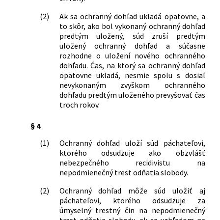
(2)
Ak sa ochranný dohľad ukladá opätovne, a
to skôr, ako bol vykonaný ochranný dohľad
predtým uložený, súd zruší predtým
uložený ochranný dohľad a súčasne
rozhodne o uložení nového ochranného
dohľadu. Čas, na ktorý sa ochranný dohľad
opätovne ukladá, nesmie spolu s dosiaľ
nevykonaným zvyškom ochranného
dohľadu predtým uloženého prevyšovať čas
troch rokov.
§ 4
(1)
Ochranný dohľad uloží súd páchateľovi,
ktorého odsudzuje ako obzvlášť
nebezpečného recidivistu na
nepodmienečný trest odňatia slobody.
(2)
Ochranný dohľad môže súd uložiť aj
páchateľovi, ktorého odsudzuje za
úmyselný trestný čin na nepodmienečný
trest odňatia slobody, ak sa vzhľadom na