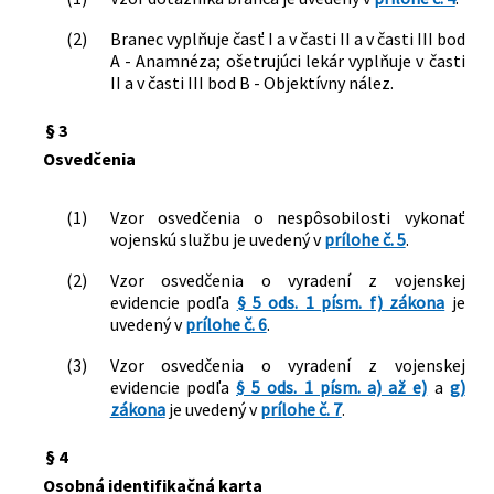
(2)
Branec vyplňuje časť I a v časti II a v časti III bod
A - Anamnéza; ošetrujúci lekár vyplňuje v časti
II a v časti III bod B - Objektívny nález.
§ 3
Osvedčenia
(1)
Vzor osvedčenia o nespôsobilosti vykonať
vojenskú službu je uvedený v
prílohe č. 5
.
(2)
Vzor osvedčenia o vyradení z vojenskej
evidencie podľa
§ 5 ods. 1 písm. f) zákona
je
uvedený v
prílohe č. 6
.
(3)
Vzor osvedčenia o vyradení z vojenskej
evidencie podľa
§ 5 ods. 1 písm. a) až e)
a
g)
zákona
je uvedený v
prílohe č. 7
.
§ 4
Osobná identifikačná karta