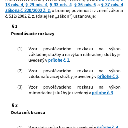
18 ods. 4
,
§ 29 ods. 4
,
§ 33 ods. 4
,
§ 36 ods. 6
a
§ 37 ods. 4
Právna oblasť:
Vojenská služba
zákona č. 320/2002 Z. z.
o brannej povinnosti v znení zákona
Nachádza sa v čiastke:
č. 512/2002 Z. z. (ďalej len „zákon") ustanovuje:
221/2002
§ 1
Povolávacie rozkazy
(1)
Vzor povolávacieho rozkazu na výkon
základnej služby a na výkon náhradnej služby je
uvedený v
prílohe č. 1
.
(2)
Vzor povolávacieho rozkazu na výkon
zdokonaľovacej služby je uvedený v
prílohe č. 2
.
(3)
Vzor povolávacieho rozkazu na výkon
mimoriadnej služby je uvedený v
prílohe č. 3
.
§ 2
Dotazník branca
(1)
Vzor dotazníka branca je uvedený v
prílohe č. 4
.