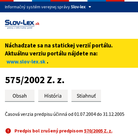
Informačný systém verejnej správy
Slov-lex
Táto stránka je zabezpečená
Buďte pozorní a vždy sa uistite, že zdieľate informácie iba
cez zabezpečenú webovú stránku verejnej správy SR.
Náchadzate sa na statickej verzií portálu.
Zabezpečená stránka vždy začína https:// pred názvom
Aktuálnu verziu portálu nájdete na:
domény webového sídla.
.
www.slov-lex.sk
Preskoč na obsah
575/2002 Z. z.
Časová verzia predpisu účinná od 01.07.2004 do 31.12.2005
Predpis bol zrušený predpisom
570/2005 Z. z.