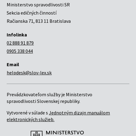
Ministerstvo spravodlivosti SR
Sekcia edičných činností
Račianska 71, 813 11 Bratislava
Infolinka
02 888 91 879
0905 338 044
Email
helpdesk@slov-lex.sk
Prevádzkovateľom služby je Ministerstvo
spravodlivosti Slovenskej republiky.
Vytvorené v súlade s
Jednotným dizajn manuálom
elektronických služieb.