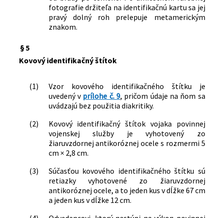
fotografie držiteľa na identifikačnú kartu sa jej
pravý dolný roh prelepuje metamerickým
znakom.
§ 5
Kovový identifikačný štítok
(1)
Vzor kovového identifikačného štítku je
uvedený v
prílohe č. 9
, pričom údaje na ňom sa
uvádzajú bez použitia diakritiky.
(2)
Kovový identifikačný štítok vojaka povinnej
vojenskej služby je vyhotovený zo
žiaruvzdornej antikoróznej ocele s rozmermi 5
cm × 2,8 cm.
(3)
Súčasťou kovového identifikačného štítku sú
retiazky vyhotovené zo žiaruvzdornej
antikoróznej ocele, a to jeden kus v dĺžke 67 cm
a jeden kus v dĺžke 12 cm.
(4)
Odvedencovi, ktorý nastúpi na výkon povinnej