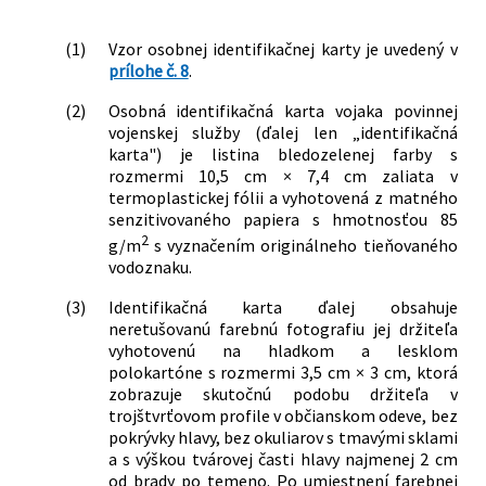
(1)
Vzor osobnej identifikačnej karty je uvedený v
prílohe č. 8
.
(2)
Osobná identifikačná karta vojaka povinnej
vojenskej služby (ďalej len „identifikačná
karta") je listina bledozelenej farby s
rozmermi 10,5 cm × 7,4 cm zaliata v
termoplastickej fólii a vyhotovená z matného
senzitivovaného papiera s hmotnosťou 85
2
g/m
s vyznačením originálneho tieňovaného
vodoznaku.
(3)
Identifikačná karta ďalej obsahuje
neretušovanú farebnú fotografiu jej držiteľa
vyhotovenú na hladkom a lesklom
polokartóne s rozmermi 3,5 cm × 3 cm, ktorá
zobrazuje skutočnú podobu držiteľa v
trojštvrťovom profile v občianskom odeve, bez
pokrývky hlavy, bez okuliarov s tmavými sklami
a s výškou tvárovej časti hlavy najmenej 2 cm
od brady po temeno. Po umiestnení farebnej