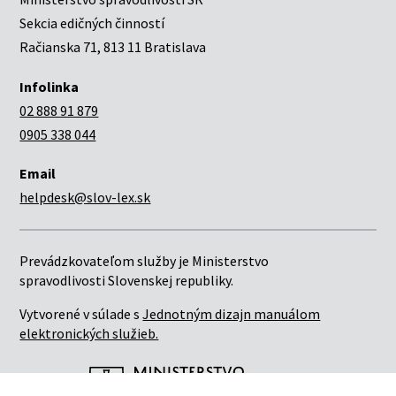
Sekcia edičných činností
Račianska 71, 813 11 Bratislava
Infolinka
02 888 91 879
0905 338 044
Email
helpdesk@slov-lex.sk
Prevádzkovateľom služby je Ministerstvo
spravodlivosti Slovenskej republiky.
Vytvorené v súlade s
Jednotným dizajn manuálom
elektronických služieb.