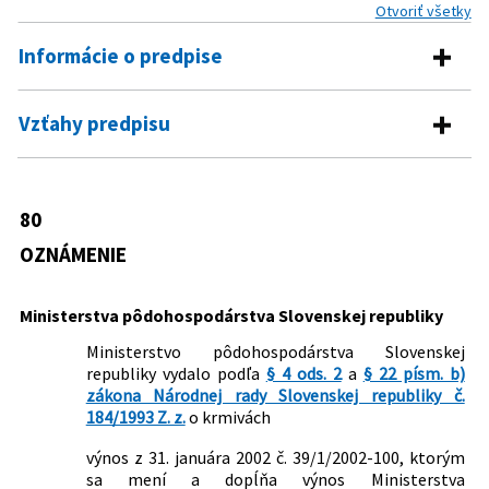
Otvoriť všetky
Informácie o predpise
Číslo predpisu:
80/2002 Z. z.
Vzťahy predpisu
Názov:
Oznámenie Ministerstva pôdohospodárstva
Pre daný predpis neexistujú žiadne vzťahy.
Slovenskej republiky o vydaní výnosu, ktorým sa
mení a dopĺňa výnos Ministerstva
80
pôdohospodárstva Slovenskej republiky zo 7.
októbra 1997 č. 1497/1/1997-100 o kŕmnych
OZNÁMENIE
surovinách na výrobu kŕmnych zmesí a o
hospodárskych krmivách
Ministerstva pôdohospodárstva Slovenskej republiky
Typ:
Oznámenie
Ministerstvo pôdohospodárstva Slovenskej
Dátum vyhlásenia:
27.02.2002
republiky vydalo podľa
§ 4 ods. 2
a
§ 22 písm. b)
zákona Národnej rady Slovenskej republiky č.
Autor:
Ministerstvo pôdohospodárstva Slovenskej republiky
184/1993 Z. z.
o krmivách
Právna oblasť:
Chovateľstvo
výnos z 31. januára 2002 č. 39/1/2002-100, ktorým
Potravinárstvo
sa mení a dopĺňa výnos Ministerstva