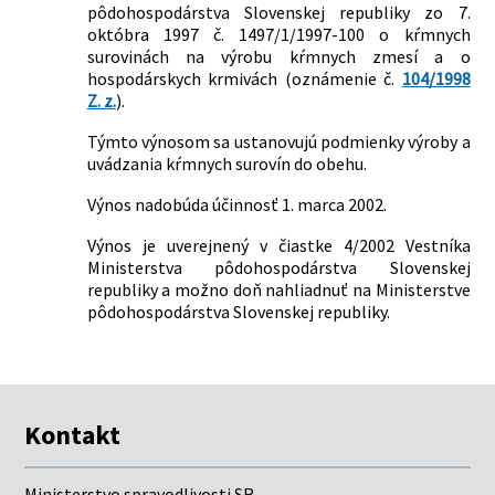
Nachádza sa v čiastke:
pôdohospodárstva Slovenskej republiky zo 7.
34/2002
októbra 1997 č. 1497/1/1997-100 o kŕmnych
surovinách na výrobu kŕmnych zmesí a o
hospodárskych krmivách (oznámenie č.
104/1998
Z. z.
).
Týmto výnosom sa ustanovujú podmienky výroby a
uvádzania kŕmnych surovín do obehu.
Výnos nadobúda účinnosť 1. marca 2002.
Výnos je uverejnený v čiastke 4/2002 Vestníka
Ministerstva pôdohospodárstva Slovenskej
republiky a možno doň nahliadnuť na Ministerstve
pôdohospodárstva Slovenskej republiky.
Kontakt
Ministerstvo spravodlivosti SR