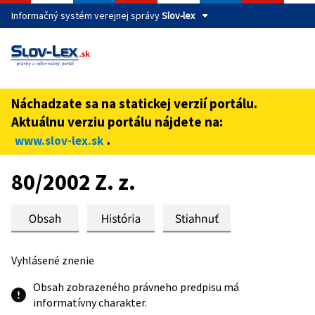
Informačný systém verejnej správy
Slov-lex
Táto stránka je zabezpečená
Buďte pozorní a vždy sa uistite, že zdieľate informácie iba
cez zabezpečenú webovú stránku verejnej správy SR.
Náchadzate sa na statickej verzií portálu.
Zabezpečená stránka vždy začína https:// pred názvom
Aktuálnu verziu portálu nájdete na:
domény webového sídla.
.
www.slov-lex.sk
Preskoč na obsah
80/2002 Z. z.
Vyhlásené znenie
Obsah zobrazeného právneho predpisu má
informatívny charakter.