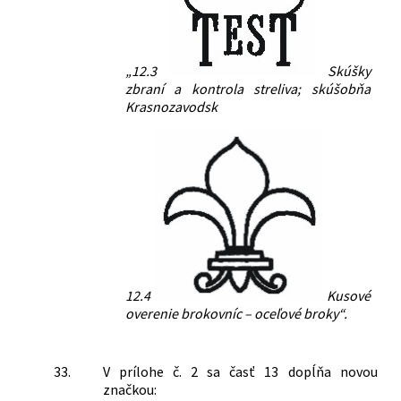
„12.3
Skúšky
zbraní a kontrola streliva; skúšobňa
Krasnozavodsk
12.4
Kusové
overenie brokovníc – oceľové broky“.
33.
V prílohe č. 2 sa časť 13 dopĺňa novou
značkou: