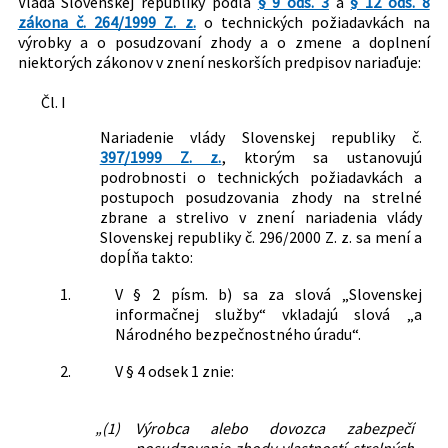
Vláda Slovenskej republiky podľa
§ 9 ods. 3
a
§ 12 ods. 8
Právna oblasť:
Zbrane a strelivo
zákona č. 264/1999 Z. z.
o technických požiadavkách na
výrobky a o posudzovaní zhody a o zmene a doplnení
Technické normy
niektorých zákonov v znení neskorších predpisov nariaďuje:
Štátna hospodárska politika
Nachádza sa v čiastke:
165/2003
Čl. I
Nariadenie vlády Slovenskej republiky č.
397/1999 Z. z.
, ktorým sa ustanovujú
podrobnosti o technických požiadavkách a
postupoch posudzovania zhody na strelné
zbrane a strelivo v znení nariadenia vlády
Slovenskej republiky č. 296/2000 Z. z. sa mení a
dopĺňa takto:
1.
V § 2 písm. b) sa za slová „Slovenskej
informačnej služby“ vkladajú slová „a
Národného bezpečnostného úradu“.
2.
V § 4 odsek 1 znie:
„(1)
Výrobca alebo dovozca zabezpečí
posudzovanie zhody vlastností strelných