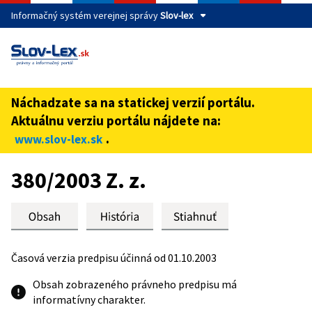
Informačný systém verejnej správy
Slov-lex
Táto stránka je zabezpečená
Buďte pozorní a vždy sa uistite, že zdieľate informácie iba
cez zabezpečenú webovú stránku verejnej správy SR.
Náchadzate sa na statickej verzií portálu.
Zabezpečená stránka vždy začína https:// pred názvom
Aktuálnu verziu portálu nájdete na:
domény webového sídla.
.
www.slov-lex.sk
Preskoč na obsah
380/2003 Z. z.
Časová verzia predpisu účinná od 01.10.2003
Obsah zobrazeného právneho predpisu má
informatívny charakter.