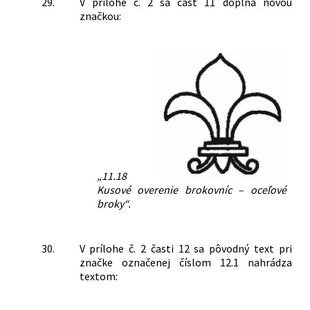
29.
V prílohe č. 2 sa časť 11 dopĺňa novou
značkou:
„11.18
Kusové overenie brokovníc – oceľové
broky“.
30.
V prílohe č. 2 časti 12 sa pôvodný text pri
značke označenej číslom 12.1 nahrádza
textom: