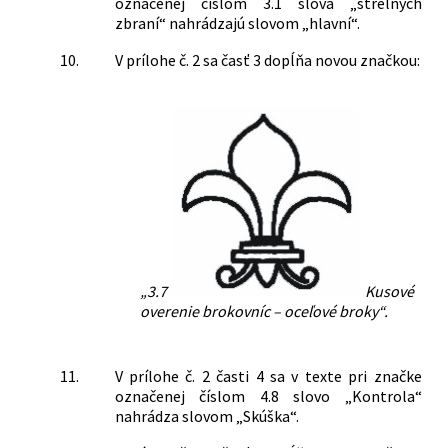
označenej číslom 3.1 slová „strelných
zbraní“ nahrádzajú slovom „hlavní“.
10.
V prílohe č. 2 sa časť 3 dopĺňa novou značkou:
„3.7
Kusové
overenie brokovníc – oceľové broky“.
11.
V prílohe č. 2 časti 4 sa v texte pri značke
označenej číslom 4.8 slovo „Kontrola“
nahrádza slovom „Skúška“.