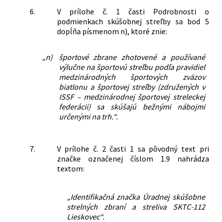
6.
V prílohe č. 1 časti Podrobnosti o
podmienkach skúšobnej streľby sa bod 5
dopĺňa písmenom n), ktoré znie:
„n)
športové zbrane zhotovené a používané
výlučne na športovú streľbu podľa pravidiel
medzinárodných športových zväzov
biatlonu a športovej streľby (združených v
ISSF – medzinárodnej športovej streleckej
federácii) sa skúšajú bežnými nábojmi
určenými na trh.“.
7.
V prílohe č. 2 časti 1 sa pôvodný text pri
značke označenej číslom 1.9 nahrádza
textom:
„Identifikačná značka Úradnej skúšobne
strelných zbraní a streliva SKTC-112
Lieskovec“.