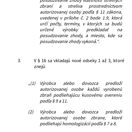
zbraní a streliva prostredníctvom
autorizovanej osoby podľa § 11 zákona,
uvedenej v prílohe č. 2 bode 1.9, ktorá
určí počty, termíny, v ktorých sa budú
určené výrobky predkladať na
posudzovanie zhody, a miesto, kde sa
posudzovanie zhody vykoná.“.
3.
V § 16 sa vkladajú nové odseky 1 až 3, ktoré
znejú:
„(1)
Výrobca alebo dovozca predloží
autorizovanej osobe každú vyrobenú
zbraň podliehajúcu kusovému overeniu
podľa § 9 a 11.
(2)
Výrobca alebo dovozca predloží
autorizovanej osobe zbrane, ktoré
podliehajú homologizácii podľa § 7 a 8.