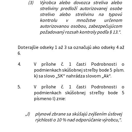
(3)
Výrobca alebo dovozca streliva alebo
streliviny predloží autorizovanej osobe
strelivo alebo strelivinu na typovú
kontrolu v množstve určenom
autorizovanou osobou, zabezpečujúcom
požadovaný rozsah kontroly podľa § 13.“.
Doterajšie odseky 1 až 3 sa označujú ako odseky 4 až
6.
4.
V prílohe č. 1 časti Podrobnosti o
podmienkach skúšobnej streľby bode 5 písm.
k) sa slovo „SK“ nahrádza slovom „Ak“.
5.
V prílohe č. 1 časti Podrobnosti o
podmienkach skúšobnej streľby bode 5
písmeno l) znie:
„l)
plynové zbrane sa skúšajú zvýšením úsťovej
rýchlosti o 10 % nad odporúčanie výrobcu,“.