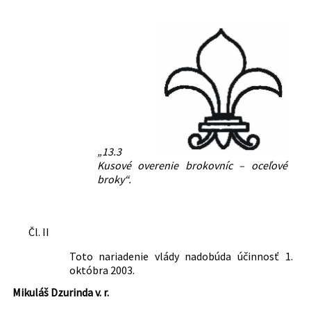
„13.3
Kusové overenie brokovníc – oceľové
broky“.
Čl. II
Toto nariadenie vlády nadobúda účinnosť 1.
októbra 2003.
Mikuláš Dzurinda v. r.