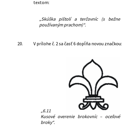
textom:
„Skúška pištolí a terčovníc (s bežne
používaným prachom)“.
20.
V prílohe č. 2 sa časť 6 dopĺňa novou značkou:
„6.11
Kusové overenie brokovníc – oceľové
broky“.