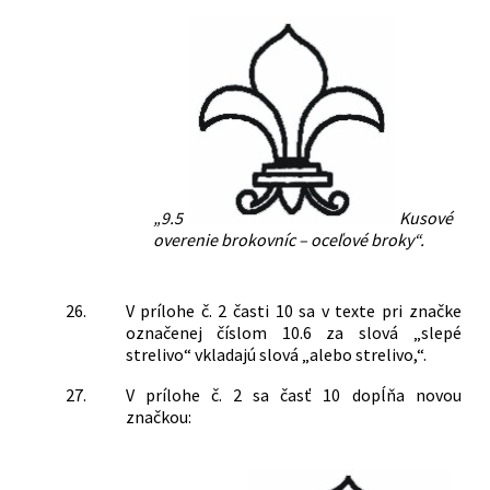
„9.5
Kusové
overenie brokovníc – oceľové broky“.
26.
V prílohe č. 2 časti 10 sa v texte pri značke
označenej číslom 10.6 za slová „slepé
strelivo“ vkladajú slová „alebo strelivo,“.
27.
V prílohe č. 2 sa časť 10 dopĺňa novou
značkou: