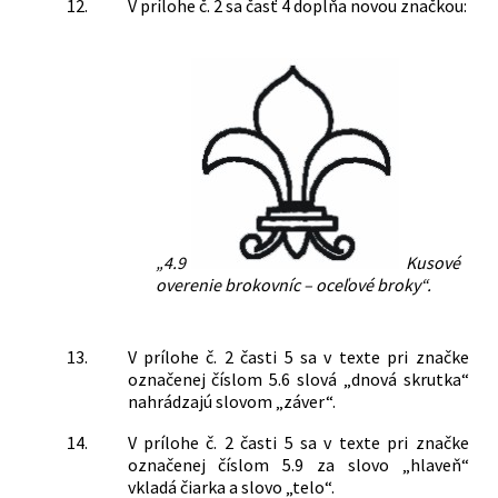
12.
V prílohe č. 2 sa časť 4 dopĺňa novou značkou:
„4.9
Kusové
overenie brokovníc – oceľové broky“.
13.
V prílohe č. 2 časti 5 sa v texte pri značke
označenej číslom 5.6 slová „dnová skrutka“
nahrádzajú slovom „záver“.
14.
V prílohe č. 2 časti 5 sa v texte pri značke
označenej číslom 5.9 za slovo „hlaveň“
vkladá čiarka a slovo „telo“.