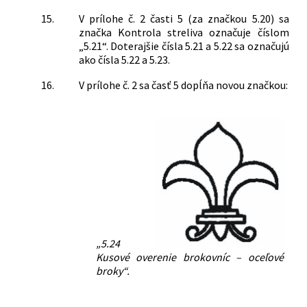
15.
V prílohe č. 2 časti 5 (za značkou 5.20) sa
značka Kontrola streliva označuje číslom
„5.21“. Doterajšie čísla 5.21 a 5.22 sa označujú
ako čísla 5.22 a 5.23.
16.
V prílohe č. 2 sa časť 5 dopĺňa novou značkou:
„5.24
Kusové overenie brokovníc – oceľové
broky“.