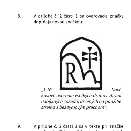
8.
V prílohe č. 2 časti 1 sa overovacie značky
dopĺňajú novou značkou:
„1.10
Nové
kusové overenie všetkých druhov zbraní
nabíjaných zozadu, určených na použitie
streliva s bezdymovým prachom“.
9.
V prílohe č. 2 časti 3 sa v texte pri značke