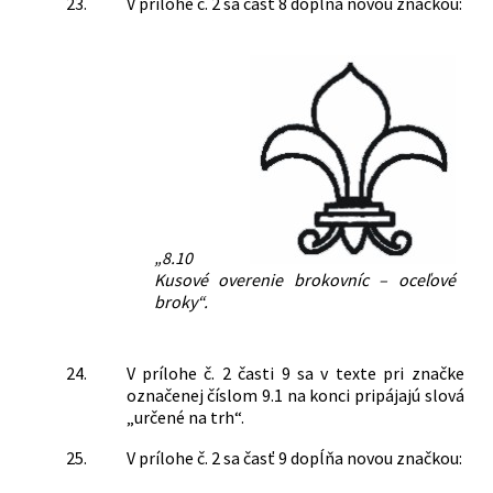
23.
V prílohe č. 2 sa časť 8 dopĺňa novou značkou:
„8.10
Kusové overenie brokovníc – oceľové
broky“.
24.
V prílohe č. 2 časti 9 sa v texte pri značke
označenej číslom 9.1 na konci pripájajú slová
„určené na trh“.
25.
V prílohe č. 2 sa časť 9 dopĺňa novou značkou: