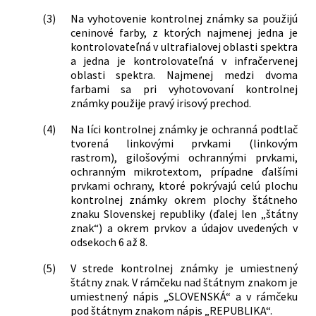
(3)
Na vyhotovenie kontrolnej známky sa použijú
ceninové farby, z ktorých najmenej jedna je
kontrolovateľná v ultrafialovej oblasti spektra
a jedna je kontrolovateľná v infračervenej
oblasti spektra. Najmenej medzi dvoma
farbami sa pri vyhotovovaní kontrolnej
známky použije pravý irisový prechod.
(4)
Na líci kontrolnej známky je ochranná podtlač
tvorená linkovými prvkami (linkovým
rastrom), gilošovými ochrannými prvkami,
ochranným mikrotextom, prípadne ďalšími
prvkami ochrany, ktoré pokrývajú celú plochu
kontrolnej známky okrem plochy štátneho
znaku Slovenskej republiky (ďalej len „štátny
znak“) a okrem prvkov a údajov uvedených v
odsekoch 6 až 8.
(5)
V strede kontrolnej známky je umiestnený
štátny znak. V rámčeku nad štátnym znakom je
umiestnený nápis „SLOVENSKÁ“ a v rámčeku
pod štátnym znakom nápis „REPUBLIKA“.