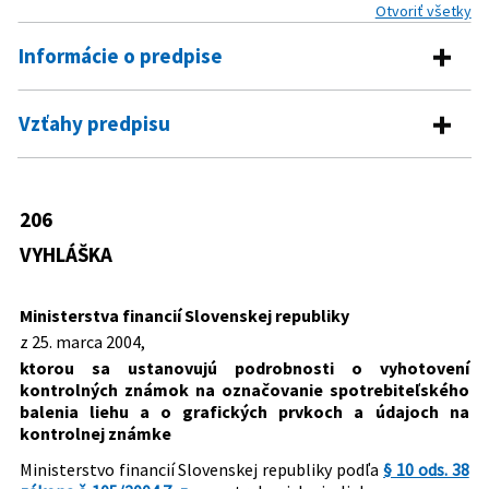
Otvoriť všetky
Informácie o predpise
Číslo predpisu:
206/2004 Z. z.
Vzťahy predpisu
Názov:
Vyhláška Ministerstva financií Slovenskej republiky,
Predpis vykonáva
ktorou sa ustanovujú podrobnosti o vyhotovení
kontrolných známok na označovanie
105/2004 Z. z.
Zákon o spotrebnej dani z liehu a o
206
spotrebiteľského balenia liehu a o grafických
Predpis je zrušený
zmene a doplnení zákona č. 467/2002 Z.
prvkoch a údajoch na kontrolnej známke
VYHLÁŠKA
z. o výrobe a uvádzaní liehu na trh v
530/2011 Z. z.
Zákon o spotrebnej dani z
Typ:
Vyhláška
znení zákona č. 211/2003 Z. z.
alkoholických nápojov
Ministerstva financií Slovenskej republiky
Dátum schválenia:
25.03.2004
z 25. marca 2004,
Dátum vyhlásenia:
16.04.2004
ktorou sa ustanovujú podrobnosti o vyhotovení
kontrolných známok na označovanie spotrebiteľského
Autor:
Ministerstvo financií Slovenskej republiky
balenia liehu a o grafických prvkoch a údajoch na
Právna oblasť:
Kontrolný systém
kontrolnej známke
Ochrana spotrebiteľa
Ministerstvo financií Slovenskej republiky podľa
§ 10 ods. 38
Technické normy