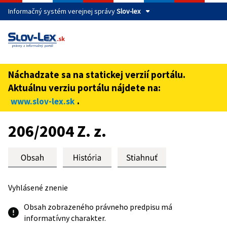
Informačný systém verejnej správy
Slov-lex
Táto stránka je zabezpečená
Buďte pozorní a vždy sa uistite, že zdieľate informácie iba
cez zabezpečenú webovú stránku verejnej správy SR.
Náchadzate sa na statickej verzií portálu.
Zabezpečená stránka vždy začína https:// pred názvom
Aktuálnu verziu portálu nájdete na:
domény webového sídla.
.
www.slov-lex.sk
Preskoč na obsah
206/2004 Z. z.
Vyhlásené znenie
Obsah zobrazeného právneho predpisu má
informatívny charakter.