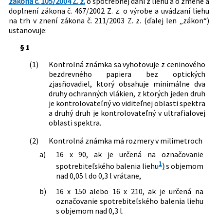
zákona č. 105/2004 Z. z.
o spotrebnej dani z liehu a o zmene a
Nachádza sa v čiastke:
doplnení zákona č. 467/2002 Z. z. o výrobe a uvádzaní liehu
90/2004
na trh v znení zákona č. 211/2003 Z. z. (ďalej len „zákon“)
ustanovuje:
§ 1
(1)
Kontrolná známka sa vyhotovuje z ceninového
bezdrevného papiera bez optických
zjasňovadiel, ktorý obsahuje minimálne dva
druhy ochranných vlákien, z ktorých jeden druh
je kontrolovateľný vo viditeľnej oblasti spektra
a druhý druh je kontrolovateľný v ultrafialovej
oblasti spektra.
(2)
Kontrolná známka má rozmery v milimetroch
a)
16 x 90, ak je určená na označovanie
1
spotrebiteľského balenia liehu
)
s objemom
nad 0,05 l do 0,3 l vrátane,
b)
16 x 150 alebo 16 x 210, ak je určená na
označovanie spotrebiteľského balenia liehu
s objemom nad 0,3 l.