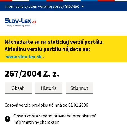
Informačný systém verejnej správy
Slov-lex
Táto stránka je zabezpečená
Buďte pozorní a vždy sa uistite, že zdieľate informácie iba
cez zabezpečenú webovú stránku verejnej správy SR.
Náchadzate sa na statickej verzií portálu.
Zabezpečená stránka vždy začína https:// pred názvom
Aktuálnu verziu portálu nájdete na:
domény webového sídla.
.
www.slov-lex.sk
Preskoč na obsah
267/2004 Z. z.
Časová verzia predpisu účinná od 01.01.2006
Obsah zobrazeného právneho predpisu má
informatívny charakter.