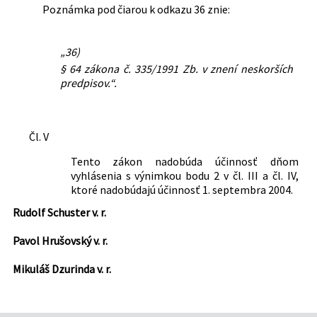
Poznámka pod čiarou k odkazu 36 znie:
„36)
§ 64 zákona č. 335/1991 Zb. v znení neskorších
predpisov.“.
Čl. V
Tento zákon nadobúda účinnosť dňom
vyhlásenia s výnimkou bodu 2 v čl. III a čl. IV,
ktoré nadobúdajú účinnosť 1. septembra 2004.
Rudolf Schuster v. r.
Pavol Hrušovský v. r.
Mikuláš Dzurinda v. r.