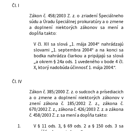
Čl. I
Trestné konanie
Zákon č. 458/2003 Z. z. o zriadení Špeciálneho
Nachádza sa v čiastke:
109/2004
súdu a Úradu špeciálnej prokuratúry a o zmene
a doplnení niektorých zákonov sa mení a
dopĺňa takto:
V čl. XII sa slová „1. mája 2004“ nahrádzajú
slovami „1. septembra 2004“ a na konci sa
bodka nahrádza čiarkou a pripájajú sa slová
„a okrem § 24a ods. 1 uvedeného v bode 4 čl.
X, ktorý nadobúda účinnosť 1. mája 2004.“.
Čl. IV
Zákon č. 385/2000 Z. z. o sudcoch a prísediacich
a o zmene a doplnení niektorých zákonov v
znení zákona č. 185/2002 Z. z., zákona č.
670/2002 Z. z., zákona č. 426/2003 Z. z. a zákona
č. 458/2003 Z. z. sa mení a dopĺňa takto:
1.
V § 11 ods. 3, § 69 ods. 2 a § 150 ods. 3 sa