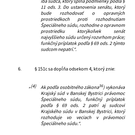
iba sudca, ktorý spĺňa podmienky podľa §
11 ods. 3. Do ustanovenia senátu, ktorý
bude rozhodovať o opravných
prostriedkoch proti rozhodnutiam
Špeciálneho súdu, rozhodne o opravnom
prostriedku ktorýkoľvek senát
najvyššieho súdu určený rozvrhom práce;
funkčný príplatok podľa § 69 ods. 2 týmto
sudcom nepatrí.“.
6.
§ 151c sa dopĺňa odsekom 4, ktorý znie:
„(4)
36
Ak podľa osobitného zákona
) vykonáva
Krajský súd v Banskej Bystrici právomoc
Špeciálneho súdu, funkčný príplatok
podľa § 69 ods. 2 patrí aj sudcovi
Krajského súdu v Banskej Bystrici, ktorý
rozhoduje vo veciach v právomoci
Špeciálneho súdu.“.