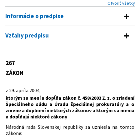
Otvoriť všetky
Informácie o predpise
Číslo predpisu:
267/2004 Z. z.
Vzťahy predpisu
Názov:
Zákon, ktorým sa mení a dopĺňa zákon č. 458/2003 Z.
Predpis mení
z. o zriadení Špeciálneho súdu a Úradu špeciálnej
prokuratúry a o zmene a doplnení niektorých
335/1991 Zb.
Zákon o súdoch a sudcoch
267
zákonov a ktorým sa menia a dopĺňajú niektoré
Predpis je menený
385/2000 Z. z.
Zákon o sudcoch a prísediacich a o
zákony
ZÁKON
zmene a doplnení niektorých zákonov
757/2004 Z. z.
Zákon o súdoch a o zmene a doplnení
Typ:
Zákon
niektorých zákonov
z 29. apríla 2004,
301/2005 Z. z.
Trestný poriadok
Dátum schválenia:
29.04.2004
ktorým sa mení a dopĺňa zákon č. 458/2003 Z. z. o zriadení
Dátum vyhlásenia:
30.04.2004
Špeciálneho súdu a Úradu špeciálnej prokuratúry a o
zmene a doplnení niektorých zákonov a ktorým sa menia
Dátum účinnosti od:
01.01.2006
a dopĺňajú niektoré zákony
Autor:
Národná rada Slovenskej republiky
Národná rada Slovenskej republiky sa uzniesla na tomto
Právna oblasť:
Prokuratúra
zákone:
Všeobecné súdnictvo