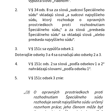
vypúšťa slovo „riadnom“.
2.
V § 34 ods. 8 sa za slová „sudcovi Špeciálneho
súdu“ vkladajú slová „a sudcovi najvyššieho
súdu, ktorý rozhoduje o opravných
prostriedkoch proti rozhodnutiam
Špeciálneho súdu,“ a za slová „predseda
Špeciálneho súdu“ sa vkladajú slová „alebo
predseda najvyššieho súdu“.
3.
V § 151c sa vypúšťa odsek 2.
Doterajšie odseky 3 a 4 sa označujú ako odseky 2 a 3.
4.
V § 151c ods. 2 sa slová „podľa odsekov 1 a 2“
nahrádzajú slovami „podľa odseku 1“.
5.
V § 151c odsek 3 znie:
„(3)
O opravných prostriedkoch proti
rozhodnutiam Špeciálneho súdu
rozhoduje senát najvyššieho súdu určený
rozvrhom práce; jeho členom môže byť