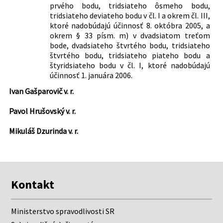
prvého bodu, tridsiateho ôsmeho bodu,
tridsiateho deviateho bodu v čl. I a okrem čl. III,
ktoré nadobúdajú účinnosť 8. októbra 2005, a
okrem § 33 písm. m) v dvadsiatom treťom
bode, dvadsiateho štvrtého bodu, tridsiateho
štvrtého bodu, tridsiateho piateho bodu a
štyridsiateho bodu v čl. I, ktoré nadobúdajú
účinnosť 1. januára 2006.
Ivan Gašparovič v. r.
Pavol Hrušovský v. r.
Mikuláš Dzurinda v. r.
Kontakt
Ministerstvo spravodlivosti SR