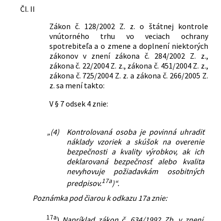
Čl. II
Posudzovanie vplyvov na životné
prostredie
Zákon č. 128/2002 Z. z. o štátnej kontrole
vnútorného trhu vo veciach ochrany
Nachádza sa v čiastke:
133/2005
spotrebiteľa a o zmene a doplnení niektorých
zákonov v znení zákona č. 284/2002 Z. z.,
zákona č. 22/2004 Z. z., zákona č. 451/2004 Z. z.,
zákona č. 725/2004 Z. z. a zákona č. 266/2005 Z.
z. sa mení takto:
V § 7 odsek 4 znie:
„(4)
Kontrolovaná osoba je povinná uhradiť
náklady vzoriek a skúšok na overenie
bezpečnosti a kvality výrobkov, ak ich
deklarovaná bezpečnosť alebo kvalita
nevyhovuje požiadavkám osobitných
17a
predpisov.
)“.
Poznámka pod čiarou k odkazu 17a znie:
17a
„
)
Napríklad zákon č. 634/1992 Zb. v znení