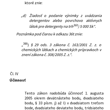
ktoré znie:
„d)
Žiadosť o podanie výnimky z uvádzania
detergentov alebo povrchovo aktívnych
36t
látok pre detergenty na trh
) 5 000 Sk“.
Poznámka pod čiarou k odkazu 36t znie:
36t
„
)
§ 29 ods. 3 zákona č. 163/2001 Z. z. o
chemických látkach a chemických prípravkoch v
znení zákona č. 308/2005 Z. z.“.
Čl. IV
Účinnosť
Tento zákon nadobúda účinnosť 1. augusta
2005 okrem devätnásteho bodu, dvadsiateho
bodu, § 33 písm. j) až l) v dvadsiatom treťom
bode, dvadsiateho deviateho bodu, tridsiateho