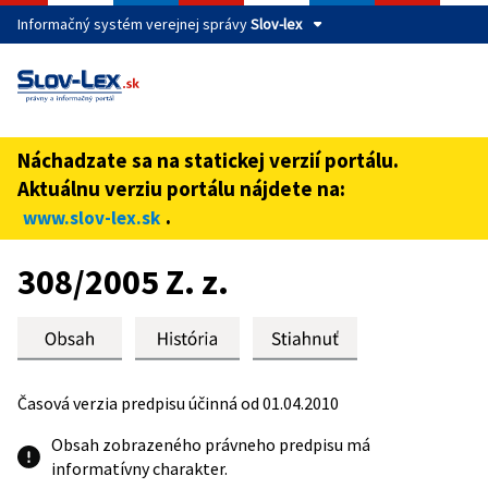
Informačný systém verejnej správy
Slov-lex
Táto stránka je zabezpečená
Buďte pozorní a vždy sa uistite, že zdieľate informácie iba
cez zabezpečenú webovú stránku verejnej správy SR.
Náchadzate sa na statickej verzií portálu.
Zabezpečená stránka vždy začína https:// pred názvom
Aktuálnu verziu portálu nájdete na:
domény webového sídla.
.
www.slov-lex.sk
Preskoč na obsah
308/2005 Z. z.
Časová verzia predpisu účinná od 01.04.2010
Obsah zobrazeného právneho predpisu má
informatívny charakter.