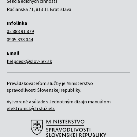
Sekcia edičných činností
Račianska 71, 813 11 Bratislava
Infolinka
02 888 91 879
0905 338 044
Email
helpdesk@slov-lex.sk
Prevádzkovateľom služby je Ministerstvo
spravodlivosti Slovenskej republiky.
Vytvorené v súlade s
Jednotným dizajn manuálom
elektronických služieb.