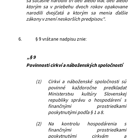
sa súčasne narodili tri deti alebo viac detí alebo
ktorým sa v priebehu dvoch rokov opakovane
narodili dvojčatá a ktorým sa menia ďalšie
zákony v znení neskorších predpisov.“.
6.
§ 9 vrátane nadpisu znie:
„§ 9
Povinnosti cirkví a náboženských spoločností
(1)
Cirkvi a náboženské spoločnosti sú
povinné každoročne predkladať
Ministerstvu kultúry Slovenskej
republiky správu o hospodárení s
finančnými prostriedkami
poskytnutými podľa § 1 a 8.
(2)
Na kontrolu hospodárenia s
finančnými prostriedkami
poskytnutými cirkvám a