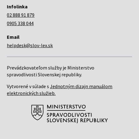
Infolinka
02 888 91 879
0905 338 044
Email
helpdesk@slov-lex.sk
Prevádzkovateľom služby je Ministerstvo
spravodlivosti Slovenskej republiky.
Vytvorené v súlade s
Jednotným dizajn manuálom
elektronických služieb.