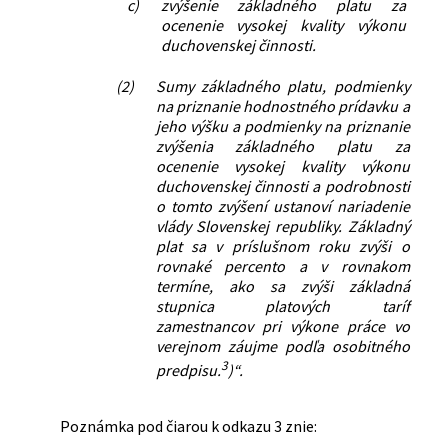
c)
zvýšenie základného platu za
ocenenie vysokej kvality výkonu
duchovenskej činnosti.
(2)
Sumy základného platu, podmienky
na priznanie hodnostného prídavku a
jeho výšku a podmienky na priznanie
zvýšenia základného platu za
ocenenie vysokej kvality výkonu
duchovenskej činnosti a podrobnosti
o tomto zvýšení ustanoví nariadenie
vlády Slovenskej republiky. Základný
plat sa v príslušnom roku zvýši o
rovnaké percento a v rovnakom
termíne, ako sa zvýši základná
stupnica platových taríf
zamestnancov pri výkone práce vo
verejnom záujme podľa osobitného
3
predpisu.
)“.
Poznámka pod čiarou k odkazu 3 znie: