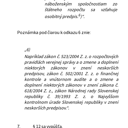
náboženským spoločnostiam zo
štátneho rozpočtu sa vzťahuje
6
osobitný predpis.
)“.
Poznámka pod čiarou k odkazu 6 znie:
„6)
Napríklad zákon č. 523/2004 Z. z. o rozpočtových
pravidlách verejnej správy a o zmene a doplnení
niektorých zákonov v znení neskorších
predpisov, zákon č. 502/2001 Z. z. o finančnej
kontrole a vnútornom audite a o zmene a
doplnení niektorých zákonov v znení zákona č.
618/2004 Z. z., zákon Národnej rady Slovenskej
republiky č. 39/1993 Z. z. o Najvyššom
kontrolnom úrade Slovenskej republiky v znení
neskorších predpisov.“.
7.
§ 12 sa vypúšťa.