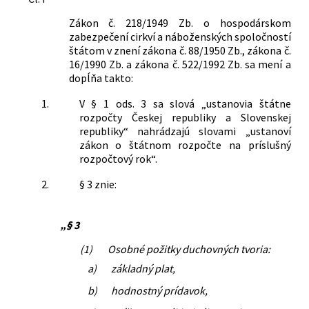
Zákon č. 218/1949 Zb. o hospodárskom
zabezpečení cirkví a náboženských spoločností
štátom v znení zákona č. 88/1950 Zb., zákona č.
16/1990 Zb. a zákona č. 522/1992 Zb. sa mení a
dopĺňa takto:
1.
V § 1 ods. 3 sa slová „ustanovia štátne
rozpočty Českej republiky a Slovenskej
republiky“ nahrádzajú slovami „ustanoví
zákon o štátnom rozpočte na príslušný
rozpočtový rok“.
2.
§ 3 znie:
„§ 3
(1)
Osobné požitky duchovných tvoria:
a)
základný plat,
b)
hodnostný prídavok,