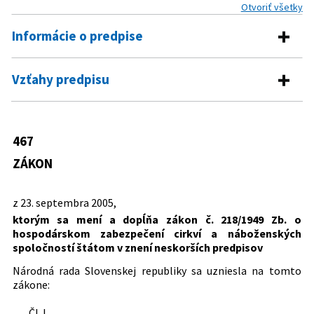
Otvoriť všetky
Informácie o predpise
Číslo predpisu:
467/2005 Z. z.
Vzťahy predpisu
Názov:
Zákon, ktorým sa mení a dopĺňa zákon č. 218/1949
Predpis mení
Zb. o hospodárskom zabezpečení cirkví a
náboženských spoločností štátom v znení
218/1949 Zb.
Zákon o hospodárskom zabezpečení
467
neskorších predpisov
cirkví a náboženských spoločností
ZÁKON
Typ:
Zákon
štátom
Dátum schválenia:
23.09.2005
z 23. septembra 2005,
Dátum vyhlásenia:
20.10.2005
ktorým sa mení a dopĺňa zákon č. 218/1949 Zb. o
hospodárskom zabezpečení cirkví a náboženských
Dátum účinnosti od:
01.01.2006
spoločností štátom v znení neskorších predpisov
Autor:
Národná rada Slovenskej republiky
Národná rada Slovenskej republiky sa uzniesla na tomto
Právna oblasť:
Cirkvi
zákone:
Nachádza sa v čiastke:
187/2005
Čl. I