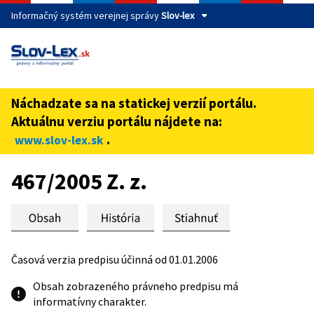
Informačný systém verejnej správy
Slov-lex
Táto stránka je zabezpečená
Buďte pozorní a vždy sa uistite, že zdieľate informácie iba
cez zabezpečenú webovú stránku verejnej správy SR.
Náchadzate sa na statickej verzií portálu.
Zabezpečená stránka vždy začína https:// pred názvom
Aktuálnu verziu portálu nájdete na:
domény webového sídla.
.
www.slov-lex.sk
Preskoč na obsah
467/2005 Z. z.
Časová verzia predpisu účinná od 01.01.2006
Obsah zobrazeného právneho predpisu má
informatívny charakter.