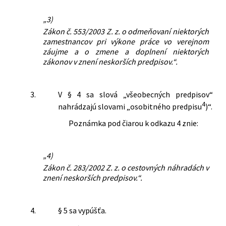
„3)
Zákon č. 553/2003 Z. z. o odmeňovaní niektorých
zamestnancov pri výkone práce vo verejnom
záujme a o zmene a doplnení niektorých
zákonov v znení neskorších predpisov.“.
3.
V § 4 sa slová „všeobecných predpisov“
4
nahrádzajú slovami „osobitného predpisu
)“.
Poznámka pod čiarou k odkazu 4 znie:
„4)
Zákon č. 283/2002 Z. z. o cestovných náhradách v
znení neskorších predpisov.“.
4.
§ 5 sa vypúšťa.