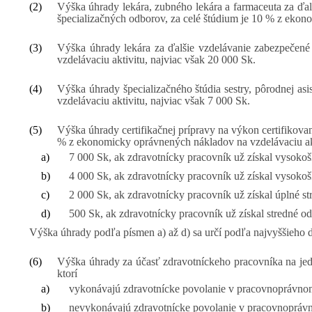
(2)
Výška úhrady lekára, zubného lekára a farmaceuta za ďal
špecializačných odborov, za celé štúdium je 10 % z ekon
(3)
Výška úhrady lekára za ďalšie vzdelávanie zabezpečené
vzdelávaciu aktivitu, najviac však 20 000 Sk.
(4)
Výška úhrady špecializačného štúdia sestry, pôrodnej as
vzdelávaciu aktivitu, najviac však 7 000 Sk.
(5)
Výška úhrady certifikačnej prípravy na výkon certifikovan
% z ekonomicky oprávnených nákladov na vzdelávaciu akt
a)
7 000 Sk, ak zdravotnícky pracovník už získal vysokošk
b)
4 000 Sk, ak zdravotnícky pracovník už získal vysokošk
c)
2 000 Sk, ak zdravotnícky pracovník už získal úplné st
d)
500 Sk, ak zdravotnícky pracovník už získal stredné o
Výška úhrady podľa písmen a) až d) sa určí podľa najvyššieho 
(6)
Výška úhrady za účasť zdravotníckeho pracovníka na jed
ktorí
a)
vykonávajú zdravotnícke povolanie v pracovnoprávnom
b)
nevykonávajú zdravotnícke povolanie v pracovnoprávno