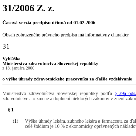
31/2006 Z. z.
Časová verzia predpisu účinná od 01.02.2006
Obsah zobrazeného právneho predpisu má informatívny charakter.
31
Vyhláška
Ministerstva zdravotníctva Slovenskej republiky
z 18. januára 2006
o výške úhrady zdravotníckeho pracovníka za ďalšie vzdelávanie
Ministerstvo zdravotníctva Slovenskej republiky podľa
§ 39a ods
zdravotníctve a o zmene a doplnení niektorých zákonov v znení zákon
§ 1
(1)
Výška úhrady lekára, zubného lekára a farmaceuta za ďal
celé štúdium je 10 % z ekonomicky oprávnených nákladov 