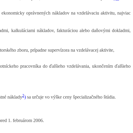
z ekonomicky oprávnených nákladov na vzdelávaciu aktivitu, najviac
dmi, kalkuláciami nákladov, fakturáciou alebo daňovými dokladmi,
orského zboru, prípadne supervízora na vzdelávacej aktivite,
votníckeho pracovníka do ďalšieho vzdelávania, ukončením ďalšieho
2
stné náklady
)
sa určuje vo výške ceny špecializačného štúdia.
pred 1. februárom 2006.