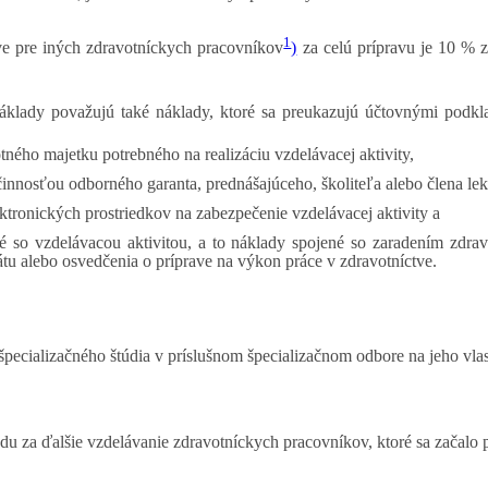
1
ve pre iných zdravotníckych pracovníkov
)
za celú prípravu je 10 % 
klady považujú také náklady, ktoré sa preukazujú účtovnými podkla
ého majetku potrebného na realizáciu vzdelávacej aktivity,
innosťou odborného garanta, prednášajúceho, školiteľa alebo člena lekt
ktronických prostriedkov na zabezpečenie vzdelávacej aktivity a
é so vzdelávacou aktivitou, a to náklady spojené so zaradením zdra
kátu alebo osvedčenia o príprave na výkon práce v zdravotníctve.
ecializačného štúdia v príslušnom špecializačnom odbore na jeho vla
du za ďalšie vzdelávanie zdravotníckych pracovníkov, ktoré sa začalo 