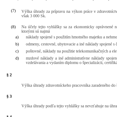
(7)
Výška úhrady za prípravu na výkon práce v zdravotníct
však 3 000 Sk.
(8)
Na účely tejto vyhlášky sa za ekonomicky oprávnené ná
ktorými sú najmä
a)
náklady spojené s použitím hmotného majetku a nehmotn
b)
odmeny, cestovné, ubytovacie a iné náklady spojené s č
c)
poštovné, náklady na použitie telekomunikačných a ele
d)
mzdové náklady a iné administratívne náklady spojen
vzdelávania a vydaním diplomu o špecializácii, certifi
§ 2
Výška úhrady zdravotníckeho pracovníka zaradeného do šp
§ 3
Výška úhrady podľa tejto vyhlášky sa nevzťahuje na úhra
§ 4