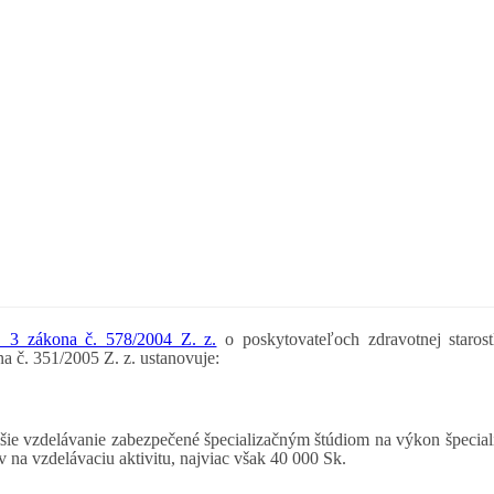
. 3 zákona č. 578/2004 Z. z.
o poskytovateľoch zdravotnej starost
a č. 351/2005 Z. z. ustanovuje:
šie vzdelávanie zabezpečené špecializačným štúdiom na výkon špeciali
na vzdelávaciu aktivitu, najviac však 40 000 Sk.