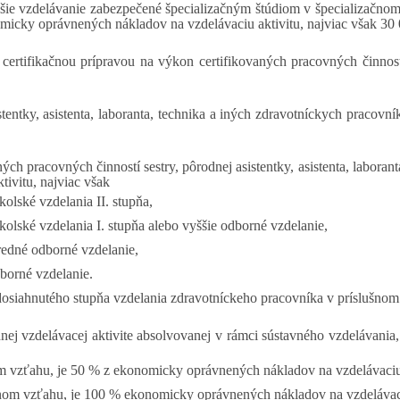
šie vzdelávanie zabezpečené špecializačným štúdiom v špecializačnom
omicky oprávnených nákladov na vzdelávaciu aktivitu, najviac však 30
 certifikačnou prípravou na výkon certifikovaných pracovných činno
istentky, asistenta, laboranta, technika a iných zdravotníckych prac
ých pracovných činností sestry, pôrodnej asistentky, asistenta, laboran
ivitu, najviac však
olské vzdelania II. stupňa,
olské vzdelania I. stupňa alebo vyššie odborné vzdelanie,
redné odborné vzdelanie,
dborné vzdelanie.
dosiahnutého stupňa vzdelania zdravotníckeho pracovníka v príslušno
nej vzdelávacej aktivite absolvovanej v rámci sústavného vzdelávania
 vzťahu, je 50 % z ekonomicky oprávnených nákladov na vzdelávaciu a
m vzťahu, je 100 % ekonomicky oprávnených nákladov na vzdelávaciu a