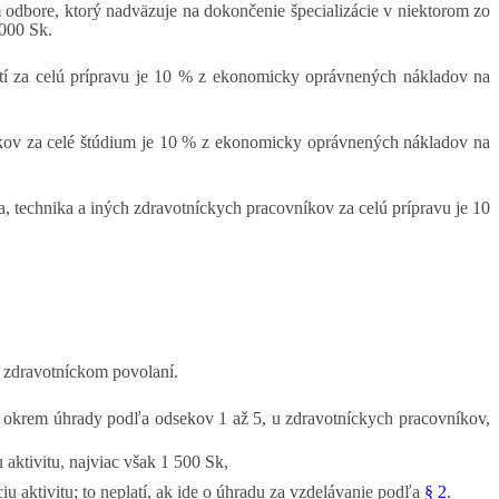
 odbore, ktorý nadväzuje na dokončenie špecializácie v niektorom zo
 000 Sk.
stí za celú prípravu je 10 % z ekonomicky oprávnených nákladov na
ovníkov za celé štúdium je 10 % z ekonomicky oprávnených nákladov na
ta, technika a iných zdravotníckych pracovníkov za celú prípravu je 10
m zdravotníckom povolaní.
, okrem úhrady podľa odsekov 1 až 5, u zdravotníckych pracovníkov,
ktivitu, najviac však 1 500 Sk,
ktivitu; to neplatí, ak ide o úhradu za vzdelávanie podľa
§ 2
.