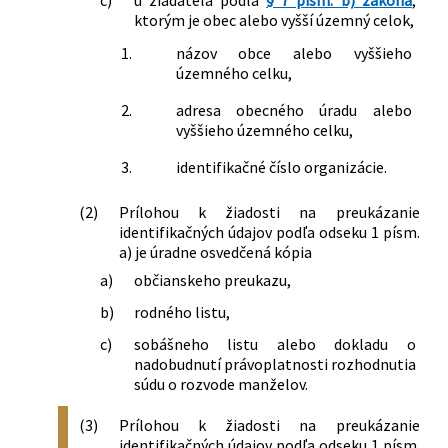
ktorým je obec alebo vyšší územný celok,
1.
názov obce alebo vyššieho
územného celku,
2.
adresa obecného úradu alebo
vyššieho územného celku,
3.
identifikačné číslo organizácie.
(2)
Prílohou k žiadosti na preukázanie
identifikačných údajov podľa odseku 1 písm.
a) je úradne osvedčená kópia
a)
občianskeho preukazu,
b)
rodného listu,
c)
sobášneho listu alebo dokladu o
nadobudnutí právoplatnosti rozhodnutia
súdu o rozvode manželov.
(3)
Prílohou k žiadosti na preukázanie
identifikačných údajov podľa odseku 1 písm.