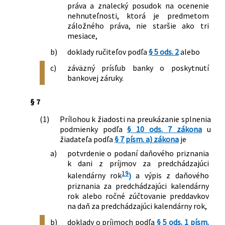
práva a znalecký posudok na ocenenie
nehnuteľnosti, ktorá je predmetom
záložného práva, nie staršie ako tri
mesiace,
b)
doklady ručiteľov podľa
§ 5 ods. 2
alebo
c)
záväzný prísľub banky o poskytnutí
bankovej záruky.
§ 7
(1)
Prílohou k žiadosti na preukázanie splnenia
podmienky podľa
§ 10 ods. 7 zákona
u
žiadateľa podľa
§ 7 písm. a) zákona
je
a)
potvrdenie o podaní daňového priznania
k dani z príjmov za predchádzajúci
19
kalendárny rok
)
a výpis z daňového
priznania za predchádzajúci kalendárny
rok alebo ročné zúčtovanie preddavkov
na daň za predchádzajúci kalendárny rok,
b)
doklady o príjmoch podľa
§ 5 ods. 1 písm.