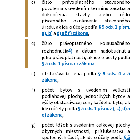
c)
číslo právoplatného stavebného
povolenia s uvedením termínu začatia a
dokončenia stavby alebo číslo
písomného oznámenia stavebného
úradu, ak ide o účely podľa
§ 5 ods. 1 písm.
a), b)
a
d) až f) zákona
,
d)
číslo právoplatného kolaudačného
3
rozhodnutia
)
a dátum nadobudnutia
jeho právoplatnosti, ak ide o účely podľa
§ 5 ods. 1 písm. c) zákona
,
e)
obstarávacia cena podľa
§ 9 ods. 4 a 5
zákona
,
f)
počet bytov s uvedením veľkosti
podlahovej plochy jednotlivých bytov a
výšky obstarávacej ceny každého bytu, ak
ide o účely podľa
§ 5 ods. 1 písm. a)
,
c), d) a
e) zákona
,
g)
počet lôžok s uvedením celkovej plochy
obytných miestností, príslušenstva a
spoločných častí, ak ide o účely podľa
§ 5