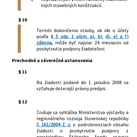
iných stavebných konštrukcií.
§ 10
Termín dokončenia stavby, ak ide o účely
podľa
§ 5 ods. 1 písm. a), b)
,
d), e) a f)
zákona
, môže byť najviac 24 mesiacov od
poskytnutia podpory žiadateľovi.
Prechodné a záverečné ustanovenia
§ 11
Na žiadosti podané do 1. januára 2008 sa
vzťahuje doterajší právny predpis.
§ 12
Zrušuje sa vyhláška Ministerstva výstavby a
regionálneho rozvoja Slovenskej republiky
č. 161/2004 Z. z.
o podrobnostiach obsahu
žiadosti o poskytnutie podpory z
prostriedkov Štátneho fondu rozvoja