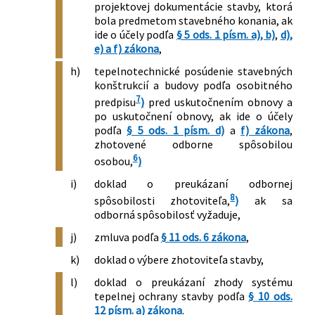
projektovej dokumentácie stavby, ktorá
bola predmetom stavebného konania, ak
ide o účely podľa
§ 5 ods. 1 písm. a), b)
,
d),
e) a f) zákona
,
h)
tepelnotechnické posúdenie stavebných
konštrukcií a budovy podľa osobitného
7
predpisu
)
pred uskutočnením obnovy a
po uskutočnení obnovy, ak ide o účely
podľa
§ 5 ods. 1 písm. d)
a
f) zákona
,
zhotovené odborne spôsobilou
6
osobou,
)
i)
doklad o preukázaní odbornej
8
spôsobilosti zhotoviteľa,
)
ak sa
odborná spôsobilosť vyžaduje,
j)
zmluva podľa
§ 11 ods. 6 zákona
,
k)
doklad o výbere zhotoviteľa stavby,
l)
doklad o preukázaní zhody systému
tepelnej ochrany stavby podľa
§ 10 ods.
12 písm. a) zákona
.