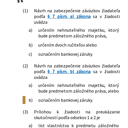
§ 6
(1)
Návrh na zabezpečenie záväzkov žiadateľa
podľa
§ 7 písm. a) zákona
sa v žiadosti
uvádza
a)
určením nehnuteľného majetku, ktorý
bude predmetom záložného práva,
b)
určením dvoch ručiteľov alebo
c)
označením bankovej záruky.
(2)
Návrh na zabezpečenie záväzkov žiadateľa
podľa
§ 7 písm. b) zákona
sa v žiadosti
uvádza
a)
určením nehnuteľného majetku, ktorý
bude predmetom záložného práva, alebo
b)
označením bankovej záruky.
(3)
Prílohou k žiadosti na preukázanie
skutočností podľa odsekov 1 a 2 je
a)
list vlastníctva k predmetu záložného