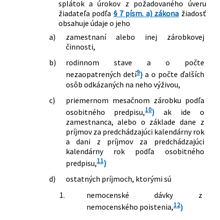
splátok a úrokov z požadovaného úveru
žiadateľa podľa
§ 7 písm. a) zákona
žiadosť
obsahuje údaje o jeho
a)
zamestnaní alebo inej zárobkovej
činnosti,
b)
rodinnom stave a o počte
9
nezaopatrených detí
)
a o počte ďalších
osôb odkázaných na neho výživou,
c)
priemernom mesačnom zárobku podľa
10
osobitného predpisu,
)
ak ide o
zamestnanca, alebo o základe dane z
príjmov za predchádzajúci kalendárny rok
a dani z príjmov za predchádzajúci
kalendárny rok podľa osobitného
11
predpisu,
)
d)
ostatných príjmoch, ktorými sú
1.
nemocenské dávky z
12
nemocenského poistenia,
)