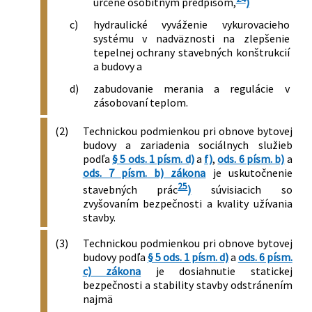
určené osobitným predpisom,
)
c)
hydraulické vyváženie vykurovacieho
systému v nadväznosti na zlepšenie
tepelnej ochrany stavebných konštrukcií
a budovy a
d)
zabudovanie merania a regulácie v
zásobovaní teplom.
(2)
Technickou podmienkou pri obnove bytovej
budovy a zariadenia sociálnych služieb
podľa
§ 5 ods. 1 písm. d)
a
f)
,
ods. 6 písm. b)
a
ods. 7 písm. b) zákona
je uskutočnenie
25
stavebných prác
)
súvisiacich so
zvyšovaním bezpečnosti a kvality užívania
stavby.
(3)
Technickou podmienkou pri obnove bytovej
budovy podľa
§ 5 ods. 1 písm. d)
a
ods. 6 písm.
c) zákona
je dosiahnutie statickej
bezpečnosti a stability stavby odstránením
najmä