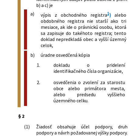
b) a c) je
a)
1
výpis z obchodného registra
)
alebo
obdobného registra nie starší ako tri
mesiace, ak ide o právnickú osobu, ktorá
sa zapisuje do takéhoto registra; tento
doklad nepredkladá obec a vyšší územný
celok,
b)
úradne osvedčená kópia
1.
dokladu o pridelení
identifikačného čísla organizácie,
2.
osvedčenia o zvolení za starostu
obce alebo primátora mesta,
alebo predsedu vyššieho
územného celku.
§ 2
(1)
Žiadosť obsahuje účel podpory, druh
podpory a návrh požadovanej výšky podpory.