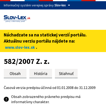
Informačný systém verejnej správy
Slov-lex
Táto stránka je zabezpečená
Buďte pozorní a vždy sa uistite, že zdieľate informácie iba
cez zabezpečenú webovú stránku verejnej správy SR.
Náchadzate sa na statickej verzií portálu.
Zabezpečená stránka vždy začína https:// pred názvom
Aktuálnu verziu portálu nájdete na:
domény webového sídla.
.
www.slov-lex.sk
Preskoč na obsah
582/2007 Z. z.
Časová verzia predpisu účinná od 01.01.2008 do 31.12.2009
Obsah zobrazeného právneho predpisu má
informatívny charakter.