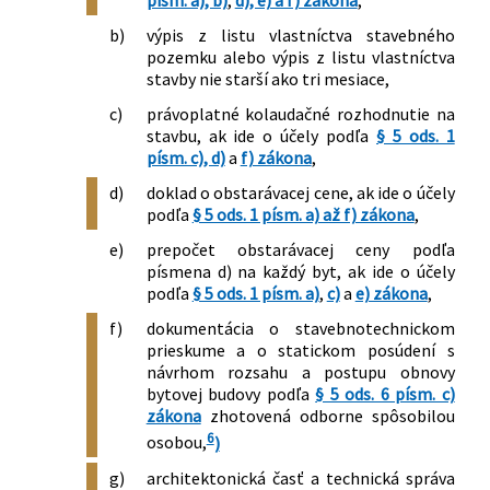
písm. a), b)
,
d), e) a f) zákona
,
b)
výpis z listu vlastníctva stavebného
pozemku alebo výpis z listu vlastníctva
stavby nie starší ako tri mesiace,
c)
právoplatné kolaudačné rozhodnutie na
stavbu, ak ide o účely podľa
§ 5 ods. 1
písm. c), d)
a
f) zákona
,
d)
doklad o obstarávacej cene, ak ide o účely
podľa
§ 5 ods. 1 písm. a) až f) zákona
,
e)
prepočet obstarávacej ceny podľa
písmena d) na každý byt, ak ide o účely
podľa
§ 5 ods. 1 písm. a)
,
c)
a
e) zákona
,
f)
dokumentácia o stavebnotechnickom
prieskume a o statickom posúdení s
návrhom rozsahu a postupu obnovy
bytovej budovy podľa
§ 5 ods. 6 písm. c)
zákona
zhotovená odborne spôsobilou
6
osobou,
)
g)
architektonická časť a technická správa