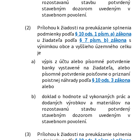
rozostavanú stavbu potvrdený
stavebným dozorom uvedeným v
stavebnom povolení.
(2)
Prílohou k žiadosti na preukázanie splnenia
podmienky podľa
§ 10 ods. 1 písm. a) zákona
u žiadateľa podľa
§ 7 písm. b) zákona
s
výnimkou obce a vyššieho územného celku
je
a)
výpis z účtu alebo písomné potvrdenie
banky vystavené na žiadateľa, alebo
písomné potvrdenie poisťovne o priznaní
poistnej náhrady podľa
§ 10 ods. 3 zákona
alebo
b)
doklad o hodnote už vykonaných prác a
dodaných výrobkov a materiálov na
rozostavanú stavbu potvrdený
stavebným dozorom uvedeným v
stavebnom povolení.
(3)
Prílohou k žiadosti na preukázanie splnenia