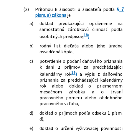
(2)
Prílohou k žiadosti u žiadateľa podľa
§ 7
písm. a) zákona
je
a)
doklad preukazujúci oprávnenie na
samostatnú zárobkovú činnosť podľa
18
osobitných predpisov,
)
b)
rodný list dieťaťa alebo jeho úradne
osvedčená kópia,
c)
potvrdenie o podaní daňového priznania
k dani z príjmov za predchádzajúci
19
kalendárny rok
)
a výpis z daňového
priznania za predchádzajúci kalendárny
rok alebo doklad o priemernom
mesačnom zárobku a o trvaní
pracovného pomeru alebo obdobného
pracovného vzťahu,
d)
doklad o príjmoch podľa odseku 1 písm.
d),
e)
doklad o určení vyživovacej povinnosti