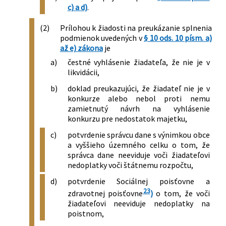
c) a d)
.
(2)
Prílohou k žiadosti na preukázanie splnenia
podmienok uvedených v
§ 10 ods. 10 písm. a)
až e) zákona
je
a)
čestné vyhlásenie žiadateľa, že nie je v
likvidácii,
b)
doklad preukazujúci, že žiadateľ nie je v
konkurze alebo nebol proti nemu
zamietnutý návrh na vyhlásenie
konkurzu pre nedostatok majetku,
c)
potvrdenie správcu dane s výnimkou obce
a vyššieho územného celku o tom, že
správca dane neeviduje voči žiadateľovi
nedoplatky voči štátnemu rozpočtu,
d)
potvrdenie Sociálnej poisťovne a
23
zdravotnej poisťovne
)
o tom, že voči
žiadateľovi neeviduje nedoplatky na
poistnom,