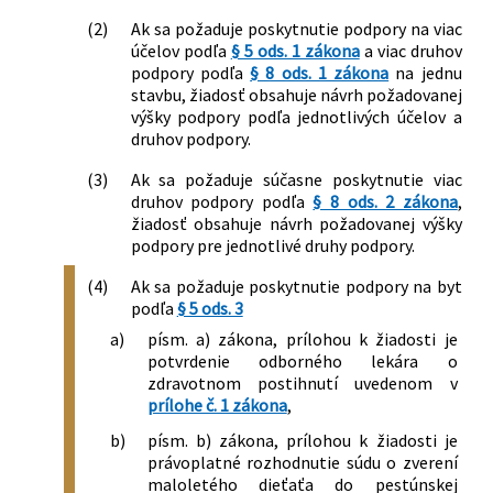
(2)
Ak sa požaduje poskytnutie podpory na viac
účelov podľa
§ 5 ods. 1 zákona
a viac druhov
podpory podľa
§ 8 ods. 1 zákona
na jednu
stavbu, žiadosť obsahuje návrh požadovanej
výšky podpory podľa jednotlivých účelov a
druhov podpory.
(3)
Ak sa požaduje súčasne poskytnutie viac
druhov podpory podľa
§ 8 ods. 2 zákona
,
žiadosť obsahuje návrh požadovanej výšky
podpory pre jednotlivé druhy podpory.
(4)
Ak sa požaduje poskytnutie podpory na byt
podľa
§ 5 ods. 3
a)
písm. a) zákona, prílohou k žiadosti je
potvrdenie odborného lekára o
zdravotnom postihnutí uvedenom v
prílohe č. 1 zákona
,
b)
písm. b) zákona, prílohou k žiadosti je
právoplatné rozhodnutie súdu o zverení
maloletého dieťaťa do pestúnskej