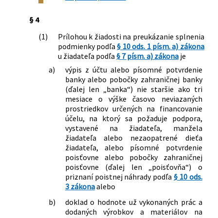
§ 4
(1)
Prílohou k žiadosti na preukázanie splnenia
podmienky podľa
§ 10 ods. 1 písm. a) zákona
u žiadateľa podľa
§ 7 písm. a) zákona
je
a)
výpis z účtu alebo písomné potvrdenie
banky alebo pobočky zahraničnej banky
(ďalej len „banka“) nie staršie ako tri
mesiace o výške časovo neviazaných
prostriedkov určených na financovanie
účelu, na ktorý sa požaduje podpora,
vystavené na žiadateľa, manžela
žiadateľa alebo nezaopatrené dieťa
žiadateľa, alebo písomné potvrdenie
poisťovne alebo pobočky zahraničnej
poisťovne (ďalej len „poisťovňa“) o
priznaní poistnej náhrady podľa
§ 10 ods.
3 zákona
alebo
b)
doklad o hodnote už vykonaných prác a
dodaných výrobkov a materiálov na