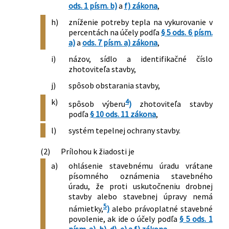
ods. 1 písm. b)
a
f) zákona
,
h)
zníženie potreby tepla na vykurovanie v
percentách na účely podľa
§ 5 ods. 6 písm.
a)
a
ods. 7 písm. a) zákona
,
i)
názov, sídlo a identifikačné číslo
zhotoviteľa stavby,
j)
spôsob obstarania stavby,
k)
4
spôsob výberu
)
zhotoviteľa stavby
podľa
§ 10 ods. 11 zákona
,
l)
systém tepelnej ochrany stavby.
(2)
Prílohou k žiadosti je
a)
ohlásenie stavebnému úradu vrátane
písomného oznámenia stavebného
úradu, že proti uskutočneniu drobnej
stavby alebo stavebnej úpravy nemá
5
námietky,
)
alebo právoplatné stavebné
povolenie, ak ide o účely podľa
§ 5 ods. 1