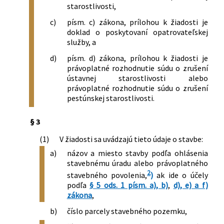
starostlivosti,
c)
písm. c) zákona, prílohou k žiadosti je
doklad o poskytovaní opatrovateľskej
služby, a
d)
písm. d) zákona, prílohou k žiadosti je
právoplatné rozhodnutie súdu o zrušení
ústavnej starostlivosti alebo
právoplatné rozhodnutie súdu o zrušení
pestúnskej starostlivosti.
§ 3
(1)
V žiadosti sa uvádzajú tieto údaje o stavbe:
a)
názov a miesto stavby podľa ohlásenia
stavebnému úradu alebo právoplatného
2
stavebného povolenia,
)
ak ide o účely
podľa
§ 5 ods. 1 písm. a), b)
,
d), e) a f)
zákona
,
b)
číslo parcely stavebného pozemku,