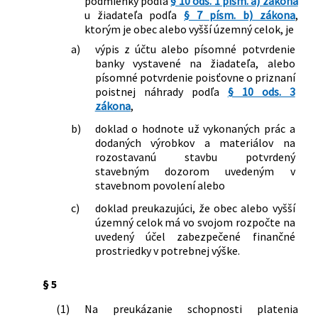
podmienky podľa
§ 10 ods. 1 písm. a) zákona
u žiadateľa podľa
§ 7 písm. b) zákona
,
ktorým je obec alebo vyšší územný celok, je
a)
výpis z účtu alebo písomné potvrdenie
banky vystavené na žiadateľa, alebo
písomné potvrdenie poisťovne o priznaní
poistnej náhrady podľa
§ 10 ods. 3
zákona
,
b)
doklad o hodnote už vykonaných prác a
dodaných výrobkov a materiálov na
rozostavanú stavbu potvrdený
stavebným dozorom uvedeným v
stavebnom povolení alebo
c)
doklad preukazujúci, že obec alebo vyšší
územný celok má vo svojom rozpočte na
uvedený účel zabezpečené finančné
prostriedky v potrebnej výške.
§ 5
(1)
Na preukázanie schopnosti platenia