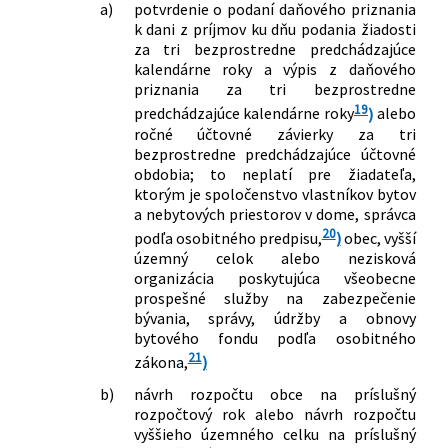
a)
potvrdenie o podaní daňového priznania
k dani z príjmov ku dňu podania žiadosti
za tri bezprostredne predchádzajúce
kalendárne roky a výpis z daňového
priznania za tri bezprostredne
19
predchádzajúce kalendárne roky
)
alebo
ročné účtovné závierky za tri
bezprostredne predchádzajúce účtovné
obdobia; to neplatí pre žiadateľa,
ktorým je spoločenstvo vlastníkov bytov
a nebytových priestorov v dome, správca
20
podľa osobitného predpisu,
)
obec, vyšší
územný celok alebo nezisková
organizácia poskytujúca všeobecne
prospešné služby na zabezpečenie
bývania, správy, údržby a obnovy
bytového fondu podľa osobitného
21
zákona,
)
b)
návrh rozpočtu obce na príslušný
rozpočtový rok alebo návrh rozpočtu
vyššieho územného celku na príslušný