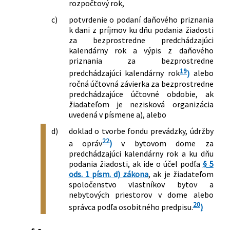
rozpočtový rok,
c)
potvrdenie o podaní daňového priznania
k dani z príjmov ku dňu podania žiadosti
za bezprostredne predchádzajúci
kalendárny rok a výpis z daňového
priznania za bezprostredne
19
predchádzajúci kalendárny rok
)
alebo
ročná účtovná závierka za bezprostredne
predchádzajúce účtovné obdobie, ak
žiadateľom je nezisková organizácia
uvedená v písmene a), alebo
d)
doklad o tvorbe fondu prevádzky, údržby
22
a opráv
)
v bytovom dome za
predchádzajúci kalendárny rok a ku dňu
podania žiadosti, ak ide o účel podľa
§ 5
ods. 1 písm. d) zákona
, ak je žiadateľom
spoločenstvo vlastníkov bytov a
nebytových priestorov v dome alebo
20
správca podľa osobitného predpisu.
)