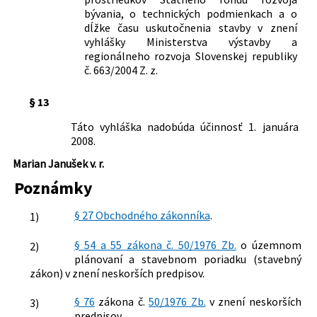
bývania, o technických podmienkach a o
dĺžke času uskutočnenia stavby v znení
vyhlášky Ministerstva výstavby a
regionálneho rozvoja Slovenskej republiky
č. 663/2004 Z. z.
§ 13
Táto vyhláška nadobúda účinnosť 1. januára
2008.
Marian Janušek v. r.
Poznámky
§ 27 Obchodného zákonníka
.
1)
§ 54 a 55 zákona č. 50/1976 Zb.
o územnom
2)
plánovaní a stavebnom poriadku (stavebný
zákon) v znení neskorších predpisov.
§ 76
zákona č.
50/1976 Zb.
v znení neskorších
3)
predpisov.