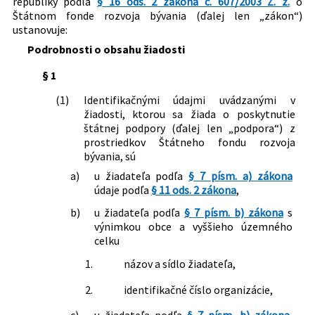
republiky podľa
§ 16 ods. 2 zákona č. 607/2003 Z. z.
o
Štátnom fonde rozvoja bývania (ďalej len „zákon“)
Právna oblasť:
Štátne fondy
ustanovuje:
Stavby
Podrobnosti o obsahu žiadosti
Nachádza sa v čiastke:
244/2007
§ 1
(1)
Identifikačnými údajmi uvádzanými v
žiadosti, ktorou sa žiada o poskytnutie
štátnej podpory (ďalej len „podpora“) z
prostriedkov Štátneho fondu rozvoja
bývania, sú
a)
u žiadateľa podľa
§ 7 písm. a) zákona
údaje podľa
§ 11 ods. 2 zákona
,
b)
u žiadateľa podľa
§ 7 písm. b) zákona
s
výnimkou obce a vyššieho územného
celku
1.
názov a sídlo žiadateľa,
2.
identifikačné číslo organizácie,
c)
u žiadateľa podľa
§ 7 písm. b) zákona
,