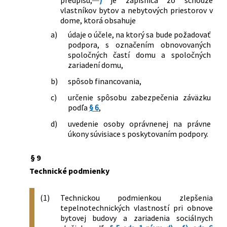
predpisu,
)
je zápisnica zo schôdze
vlastníkov bytov a nebytových priestorov v
dome, ktorá obsahuje
a)
údaje o účele, na ktorý sa bude požadovať
podpora, s označením obnovovaných
spoločných častí domu a spoločných
zariadení domu,
b)
spôsob financovania,
c)
určenie spôsobu zabezpečenia záväzku
podľa
§ 6
,
d)
uvedenie osoby oprávnenej na právne
úkony súvisiace s poskytovaním podpory.
§ 9
Technické podmienky
(1)
Technickou podmienkou zlepšenia
tepelnotechnických vlastností pri obnove
bytovej budovy a zariadenia sociálnych