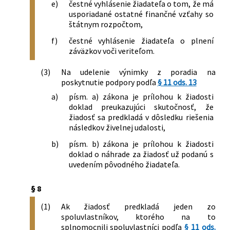
e)
čestné vyhlásenie žiadateľa o tom, že má
usporiadané ostatné finančné vzťahy so
štátnym rozpočtom,
f)
čestné vyhlásenie žiadateľa o plnení
záväzkov voči veriteľom.
(3)
Na udelenie výnimky z poradia na
poskytnutie podpory podľa
§ 11 ods. 13
a)
písm. a) zákona je prílohou k žiadosti
doklad preukazujúci skutočnosť, že
žiadosť sa predkladá v dôsledku riešenia
následkov živelnej udalosti,
b)
písm. b) zákona je prílohou k žiadosti
doklad o náhrade za žiadosť už podanú s
uvedením pôvodného žiadateľa.
§ 8
(1)
Ak žiadosť predkladá jeden zo
spoluvlastníkov, ktorého na to
splnomocnili spoluvlastníci podľa
§ 11 ods.