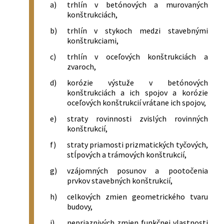
a)
trhlín v betónových a murovaných
konštrukciách,
b)
trhlín v stykoch medzi stavebnými
konštrukciami,
c)
trhlín v oceľových konštrukciách a
zvaroch,
d)
korózie výstuže v betónových
konštrukciách a ich spojov a korózie
oceľových konštrukcií vrátane ich spojov,
e)
straty rovinnosti zvislých rovinných
konštrukcií,
f)
straty priamosti prizmatických tyčových,
stĺpových a trámových konštrukcií,
g)
vzájomných posunov a pootočenia
prvkov stavebných konštrukcií,
h)
celkových zmien geometrického tvaru
budovy,
i)
nepriaznivých zmien funkčnej vlastnosti