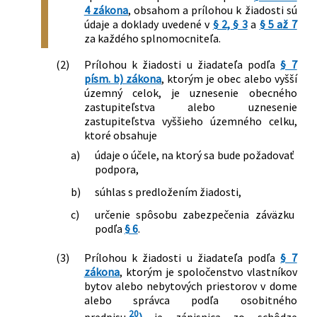
4 zákona
, obsahom a prílohou k žiadosti sú
údaje a doklady uvedené v
§ 2, § 3
a
§ 5 až 7
za každého splnomocniteľa.
(2)
Prílohou k žiadosti u žiadateľa podľa
§ 7
písm. b) zákona
, ktorým je obec alebo vyšší
územný celok, je uznesenie obecného
zastupiteľstva alebo uznesenie
zastupiteľstva vyššieho územného celku,
ktoré obsahuje
a)
údaje o účele, na ktorý sa bude požadovať
podpora,
b)
súhlas s predložením žiadosti,
c)
určenie spôsobu zabezpečenia záväzku
podľa
§ 6
.
(3)
Prílohou k žiadosti u žiadateľa podľa
§ 7
zákona
, ktorým je spoločenstvo vlastníkov
bytov alebo nebytových priestorov v dome
alebo správca podľa osobitného
20