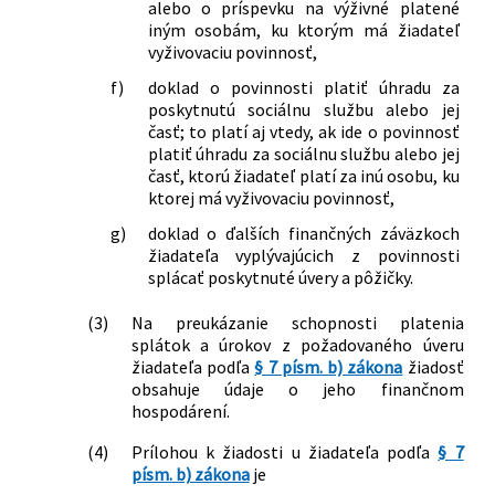
alebo o príspevku na výživné platené
iným osobám, ku ktorým má žiadateľ
vyživovaciu povinnosť,
f)
doklad o povinnosti platiť úhradu za
poskytnutú sociálnu službu alebo jej
časť; to platí aj vtedy, ak ide o povinnosť
platiť úhradu za sociálnu službu alebo jej
časť, ktorú žiadateľ platí za inú osobu, ku
ktorej má vyživovaciu povinnosť,
g)
doklad o ďalších finančných záväzkoch
žiadateľa vyplývajúcich z povinnosti
splácať poskytnuté úvery a pôžičky.
(3)
Na preukázanie schopnosti platenia
splátok a úrokov z požadovaného úveru
žiadateľa podľa
§ 7 písm. b) zákona
žiadosť
obsahuje údaje o jeho finančnom
hospodárení.
(4)
Prílohou k žiadosti u žiadateľa podľa
§ 7
písm. b) zákona
je