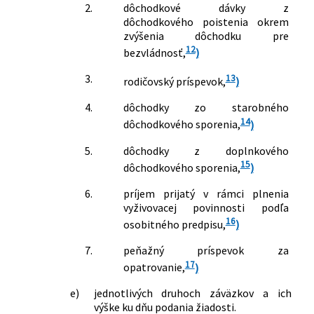
2.
dôchodkové dávky z
dôchodkového poistenia okrem
zvýšenia dôchodku pre
12
bezvládnosť,
)
3.
13
rodičovský príspevok,
)
4.
dôchodky zo starobného
14
dôchodkového sporenia,
)
5.
dôchodky z doplnkového
15
dôchodkového sporenia,
)
6.
príjem prijatý v rámci plnenia
vyživovacej povinnosti podľa
16
osobitného predpisu,
)
7.
peňažný príspevok za
17
opatrovanie,
)
e)
jednotlivých druhoch záväzkov a ich
výške ku dňu podania žiadosti.