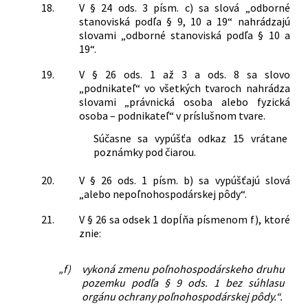
18.
V § 24 ods. 3 písm. c) sa slová „odborné
stanoviská podľa § 9, 10 a 19“ nahrádzajú
slovami „odborné stanoviská podľa § 10 a
19“.
19.
V § 26 ods. 1 až 3 a ods. 8 sa slovo
„podnikateľ“ vo všetkých tvaroch nahrádza
slovami „právnická osoba alebo fyzická
osoba – podnikateľ“ v príslušnom tvare.
Súčasne sa vypúšťa odkaz 15 vrátane
poznámky pod čiarou.
20.
V § 26 ods. 1 písm. b) sa vypúšťajú slová
„alebo nepoľnohospodárskej pôdy“.
21.
V § 26 sa odsek 1 dopĺňa písmenom f), ktoré
znie:
„f)
vykoná zmenu poľnohospodárskeho druhu
pozemku podľa § 9 ods. 1 bez súhlasu
orgánu ochrany poľnohospodárskej pôdy.“.