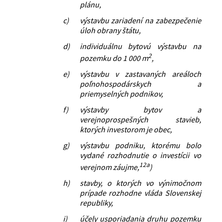
plánu,
c)
výstavbu zariadení na zabezpečenie
úloh obrany štátu,
d)
individuálnu bytovú výstavbu na
2
pozemku do 1 000 m
,
e)
výstavbu v zastavaných areáloch
poľnohospodárskych a
priemyselných podnikov,
f)
výstavby bytov a
verejnoprospešných stavieb,
ktorých investorom je obec,
g)
výstavbu podniku, ktorému bolo
vydané rozhodnutie o investícii vo
12a
verejnom záujme,
)
h)
stavby, o ktorých vo výnimočnom
prípade rozhodne vláda Slovenskej
republiky,
i)
účely usporiadania druhu pozemku