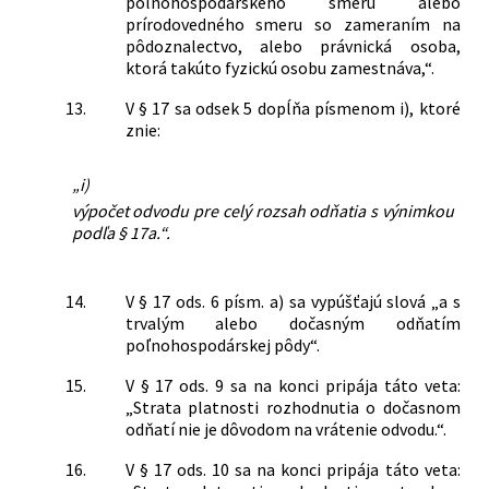
poľnohospodárskeho smeru alebo
prírodovedného smeru so zameraním na
pôdoznalectvo, alebo právnická osoba,
ktorá takúto fyzickú osobu zamestnáva,“.
13.
V § 17 sa odsek 5 dopĺňa písmenom i), ktoré
znie:
„i)
výpočet odvodu pre celý rozsah odňatia s výnimkou
podľa § 17a.“.
14.
V § 17 ods. 6 písm. a) sa vypúšťajú slová „a s
trvalým alebo dočasným odňatím
poľnohospodárskej pôdy“.
15.
V § 17 ods. 9 sa na konci pripája táto veta:
„Strata platnosti rozhodnutia o dočasnom
odňatí nie je dôvodom na vrátenie odvodu.“.
16.
V § 17 ods. 10 sa na konci pripája táto veta: