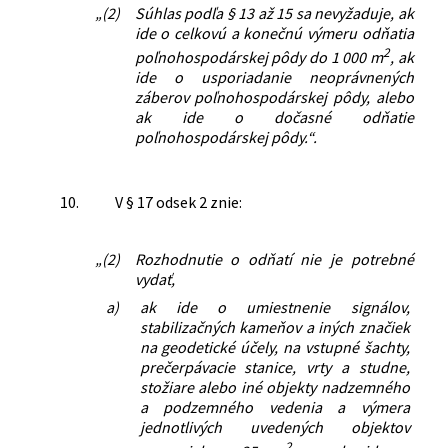
„(2)
Súhlas podľa § 13 až 15 sa nevyžaduje, ak
ide o celkovú a konečnú výmeru odňatia
2
poľnohospodárskej pôdy do 1 000 m
, ak
ide o usporiadanie neoprávnených
záberov poľnohospodárskej pôdy, alebo
ak ide o dočasné odňatie
poľnohospodárskej pôdy.“.
10.
V § 17 odsek 2 znie:
„(2)
Rozhodnutie o odňatí nie je potrebné
vydať,
a)
ak ide o umiestnenie signálov,
stabilizačných kameňov a iných značiek
na geodetické účely, na vstupné šachty,
prečerpávacie stanice, vrty a studne,
stožiare alebo iné objekty nadzemného
a podzemného vedenia a výmera
jednotlivých uvedených objektov
2