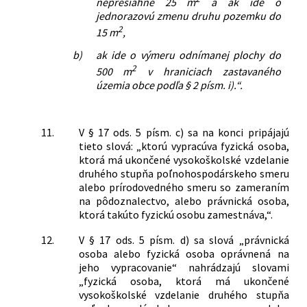
nepresiahne 25 m
a ak ide o
jednorazovú zmenu druhu pozemku do
2
15 m
,
b)
ak ide o výmeru odnímanej plochy do
2
500 m
v hraniciach zastavaného
územia obce podľa § 2 písm. i).“.
11.
V § 17 ods. 5 písm. c) sa na konci pripájajú
tieto slová: „ktorú vypracúva fyzická osoba,
ktorá má ukončené vysokoškolské vzdelanie
druhého stupňa poľnohospodárskeho smeru
alebo prírodovedného smeru so zameraním
na pôdoznalectvo, alebo právnická osoba,
ktorá takúto fyzickú osobu zamestnáva,“.
12.
V § 17 ods. 5 písm. d) sa slová „právnická
osoba alebo fyzická osoba oprávnená na
jeho vypracovanie“ nahrádzajú slovami
„fyzická osoba, ktorá má ukončené
vysokoškolské vzdelanie druhého stupňa