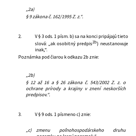
„2a)
§ 9 zákona č. 162/1995 Z. z.“.
2.
V § 3 ods. 1 písm. b) sa na konci pripájajú tieto
2b
slová: „ak osobitný predpis
) neustanovuje
inak,“.
Poznámka pod čiarou k odkazu 2b znie:
„2b)
§ 12 až 16 a § 26 zákona č. 543/2002 Z. z. o
ochrane prírody a krajiny v znení neskorších
predpisov.“.
3.
V § 9 ods. 1 písmeno c) znie:
„c)
zmenu poľnohospodárskeho druhu