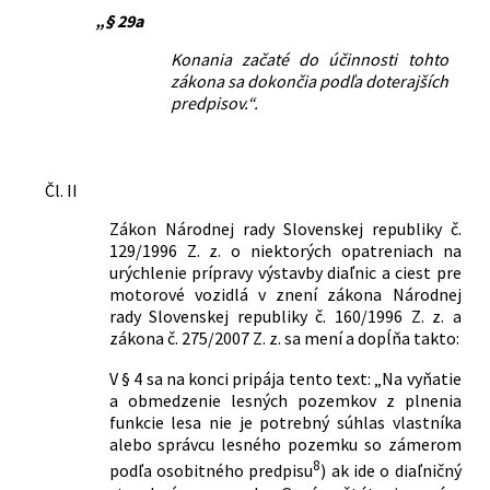
„§ 29a
Konania začaté do účinnosti tohto
zákona sa dokončia podľa doterajších
predpisov.“.
Čl. II
Zákon Národnej rady Slovenskej republiky č.
129/1996 Z. z. o niektorých opatreniach na
urýchlenie prípravy výstavby diaľnic a ciest pre
motorové vozidlá v znení zákona Národnej
rady Slovenskej republiky č. 160/1996 Z. z. a
zákona č. 275/2007 Z. z. sa mení a dopĺňa takto:
V § 4 sa na konci pripája tento text: „Na vyňatie
a obmedzenie lesných pozemkov z plnenia
funkcie lesa nie je potrebný súhlas vlastníka
alebo správcu lesného pozemku so zámerom
8
podľa osobitného predpisu
) ak ide o diaľničný