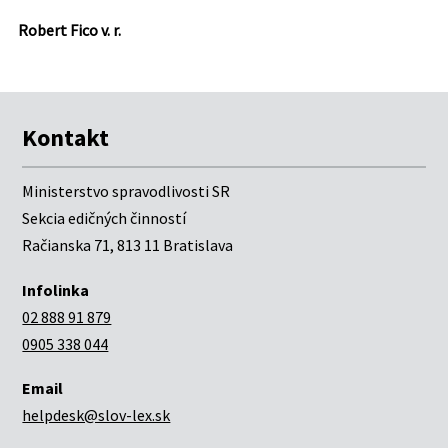
Robert Fico v. r.
Kontakt
Ministerstvo spravodlivosti SR
Sekcia edičných činností
Račianska 71, 813 11 Bratislava
Infolinka
02 888 91 879
0905 338 044
Email
helpdesk@slov-lex.sk