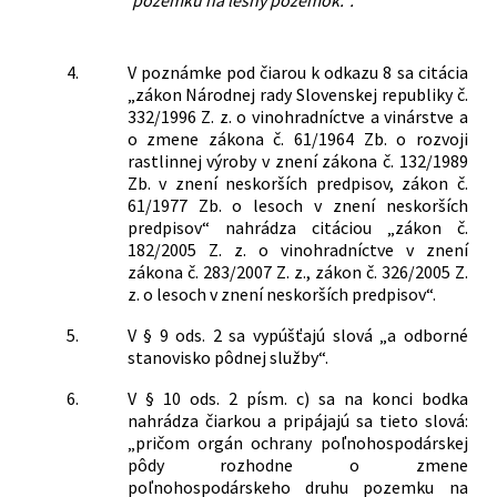
pozemku na lesný pozemok.“.
4.
V poznámke pod čiarou k odkazu 8 sa citácia
„zákon Národnej rady Slovenskej republiky č.
332/1996 Z. z. o vinohradníctve a vinárstve a
o zmene zákona č. 61/1964 Zb. o rozvoji
rastlinnej výroby v znení zákona č. 132/1989
Zb. v znení neskorších predpisov, zákon č.
61/1977 Zb. o lesoch v znení neskorších
predpisov“ nahrádza citáciou „zákon č.
182/2005 Z. z. o vinohradníctve v znení
zákona č. 283/2007 Z. z., zákon č. 326/2005 Z.
z. o lesoch v znení neskorších predpisov“.
5.
V § 9 ods. 2 sa vypúšťajú slová „a odborné
stanovisko pôdnej služby“.
6.
V § 10 ods. 2 písm. c) sa na konci bodka
nahrádza čiarkou a pripájajú sa tieto slová:
„pričom orgán ochrany poľnohospodárskej
pôdy rozhodne o zmene
poľnohospodárskeho druhu pozemku na