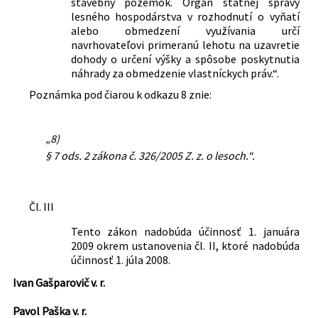
stavebný pozemok. Orgán štátnej správy
lesného hospodárstva v rozhodnutí o vyňatí
alebo obmedzení využívania určí
navrhovateľovi primeranú lehotu na uzavretie
dohody o určení výšky a spôsobe poskytnutia
náhrady za obmedzenie vlastníckych práv.“.
Poznámka pod čiarou k odkazu 8 znie:
„8)
§ 7 ods. 2 zákona č. 326/2005 Z. z. o lesoch.“.
Čl. III
Tento zákon nadobúda účinnosť 1. januára
2009 okrem ustanovenia čl. II, ktoré nadobúda
účinnosť 1. júla 2008.
Ivan Gašparovič v. r.
Pavol Paška v. r.