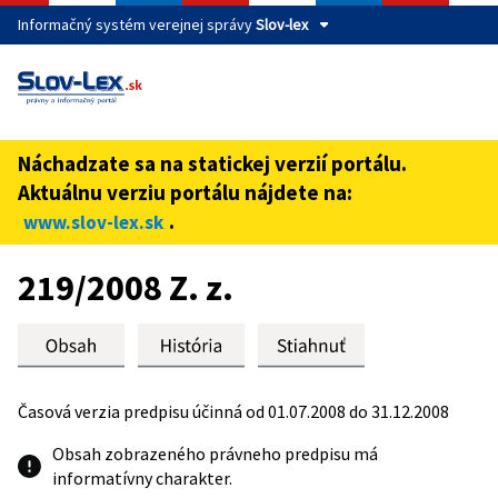
Informačný systém verejnej správy
Slov-lex
Táto stránka je zabezpečená
Buďte pozorní a vždy sa uistite, že zdieľate informácie iba
cez zabezpečenú webovú stránku verejnej správy SR.
Náchadzate sa na statickej verzií portálu.
Zabezpečená stránka vždy začína https:// pred názvom
Aktuálnu verziu portálu nájdete na:
domény webového sídla.
.
www.slov-lex.sk
Preskoč na obsah
219/2008 Z. z.
Časová verzia predpisu účinná od 01.07.2008 do 31.12.2008
Obsah zobrazeného právneho predpisu má
informatívny charakter.