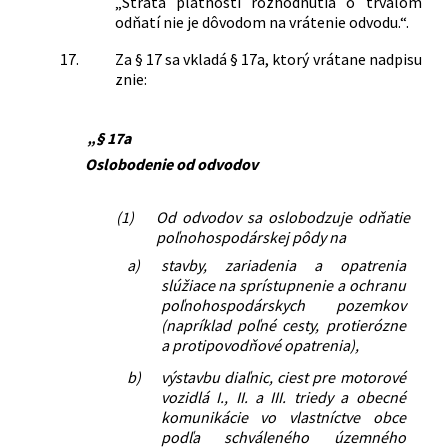
„Strata platnosti rozhodnutia o trvalom
odňatí nie je dôvodom na vrátenie odvodu.“.
17.
Za § 17 sa vkladá § 17a, ktorý vrátane nadpisu
znie:
„§ 17a
Oslobodenie od odvodov
(1)
Od odvodov sa oslobodzuje odňatie
poľnohospodárskej pôdy na
a)
stavby, zariadenia a opatrenia
slúžiace na sprístupnenie a ochranu
poľnohospodárskych pozemkov
(napríklad poľné cesty, protierózne
a protipovodňové opatrenia),
b)
výstavbu diaľnic, ciest pre motorové
vozidlá I., II. a III. triedy a obecné
komunikácie vo vlastníctve obce
podľa schváleného územného