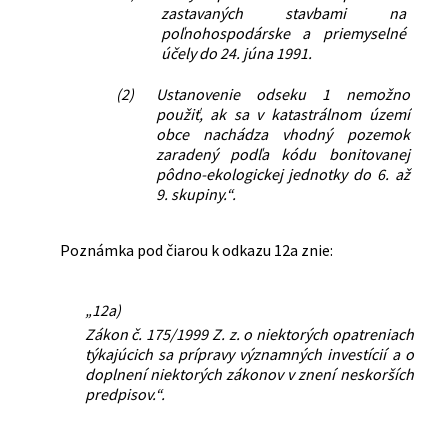
zastavaných stavbami na
poľnohospodárske a priemyselné
účely do 24. júna 1991.
(2)
Ustanovenie odseku 1 nemožno
použiť, ak sa v katastrálnom území
obce nachádza vhodný pozemok
zaradený podľa kódu bonitovanej
pôdno-ekologickej jednotky do 6. až
9. skupiny.“.
Poznámka pod čiarou k odkazu 12a znie:
„12a)
Zákon č. 175/1999 Z. z. o niektorých opatreniach
týkajúcich sa prípravy významných investícií a o
doplnení niektorých zákonov v znení neskorších
predpisov.“.