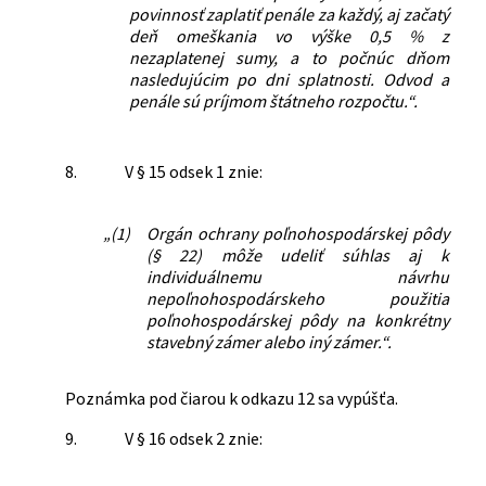
povinnosť zaplatiť penále za každý, aj začatý
deň omeškania vo výške 0,5 % z
nezaplatenej sumy, a to počnúc dňom
nasledujúcim po dni splatnosti. Odvod a
penále sú príjmom štátneho rozpočtu.“.
8.
V § 15 odsek 1 znie:
„(1)
Orgán ochrany poľnohospodárskej pôdy
(§ 22) môže udeliť súhlas aj k
individuálnemu návrhu
nepoľnohospodárskeho použitia
poľnohospodárskej pôdy na konkrétny
stavebný zámer alebo iný zámer.“.
Poznámka pod čiarou k odkazu 12 sa vypúšťa.
9.
V § 16 odsek 2 znie: