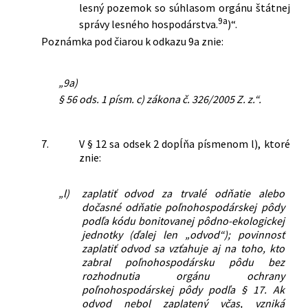
lesný pozemok so súhlasom orgánu štátnej
9a
správy lesného hospodárstva.
)“.
Poznámka pod čiarou k odkazu 9a znie:
„9a)
§ 56 ods. 1 písm. c) zákona č. 326/2005 Z. z.“.
7.
V § 12 sa odsek 2 dopĺňa písmenom l), ktoré
znie:
„l)
zaplatiť odvod za trvalé odňatie alebo
dočasné odňatie poľnohospodárskej pôdy
podľa kódu bonitovanej pôdno-ekologickej
jednotky (ďalej len „odvod“); povinnosť
zaplatiť odvod sa vzťahuje aj na toho, kto
zabral poľnohospodársku pôdu bez
rozhodnutia orgánu ochrany
poľnohospodárskej pôdy podľa § 17. Ak
odvod nebol zaplatený včas, vzniká