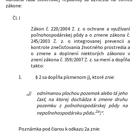
zákone:
Právna
Poľnohospodárstvo a potravinárstvo
oblasť:
Ochrana životného prostredia
Čl. I
Zodpovednosť a sankcie v práve životného
Zákon č. 220/2004 Z. z. o ochrane a využívaní
prostredia
poľnohospodárskej pôdy a o zmene zákona č.
Nachádza sa v čiastke:
245/2003 Z. z. o integrovanej prevencii a
88/2008
kontrole znečisťovania životného prostredia a
o zmene a doplnení niektorých zákonov v
znení zákona č. 359/2007 Z. z. sa mení a dopĺňa
takto:
1.
§ 2 sa dopĺňa písmenom j), ktoré znie:
„j)
odnímanou plochou pozemok alebo tá jeho
časť, na ktorej dochádza k zmene druhu
pozemku z poľnohospodárskej pôdy na
2a
nepoľnohospodársku pôdu.
)“.
Poznámka pod čiarou k odkazu 2a znie: