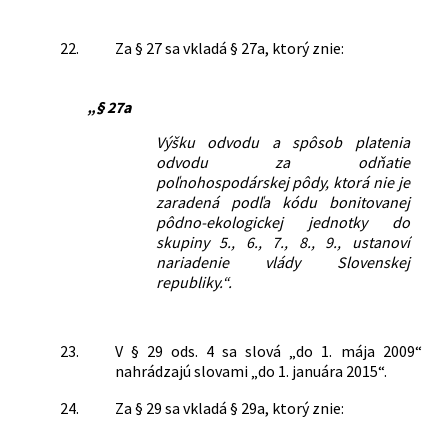
22.
Za § 27 sa vkladá § 27a, ktorý znie:
„§ 27a
Výšku odvodu a spôsob platenia
odvodu za odňatie
poľnohospodárskej pôdy, ktorá nie je
zaradená podľa kódu bonitovanej
pôdno-ekologickej jednotky do
skupiny 5., 6., 7., 8., 9., ustanoví
nariadenie vlády Slovenskej
republiky.“.
23.
V § 29 ods. 4 sa slová „do 1. mája 2009“
nahrádzajú slovami „do 1. januára 2015“.
24.
Za § 29 sa vkladá § 29a, ktorý znie: