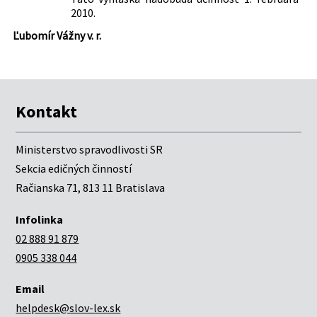
2010.
Ľubomír Vážny v. r.
Kontakt
Ministerstvo spravodlivosti SR
Sekcia edičných činností
Račianska 71, 813 11 Bratislava
Infolinka
02 888 91 879
0905 338 044
Email
helpdesk@slov-lex.sk