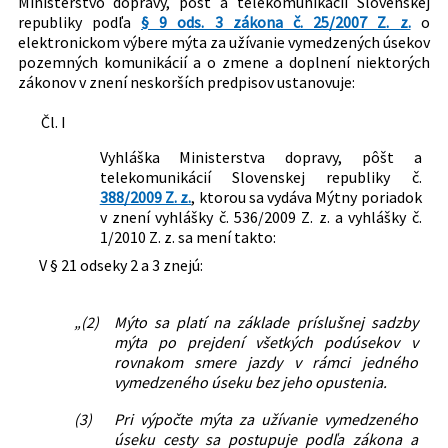
Ministerstvo dopravy, pôšt a telekomunikácií Slovenskej
Dopravné prostriedky
republiky podľa
§ 9 ods. 3 zákona č. 25/2007 Z. z.
o
Pozemné komunikácie
elektronickom výbere mýta za užívanie vymedzených úsekov
pozemných komunikácií a o zmene a doplnení niektorých
Nachádza sa v čiastke:
16/2010
zákonov v znení neskorších predpisov ustanovuje:
Čl. I
Vyhláška Ministerstva dopravy, pôšt a
telekomunikácií Slovenskej republiky č.
388/2009 Z. z.
, ktorou sa vydáva Mýtny poriadok
v znení vyhlášky č. 536/2009 Z. z. a vyhlášky č.
1/2010 Z. z. sa mení takto:
V § 21 odseky 2 a 3 znejú:
„(2)
Mýto sa platí na základe príslušnej sadzby
mýta po prejdení všetkých podúsekov v
rovnakom smere jazdy v rámci jedného
vymedzeného úseku bez jeho opustenia.
(3)
Pri výpočte mýta za užívanie vymedzeného
úseku cesty sa postupuje podľa zákona a