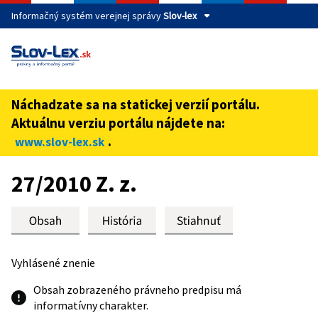
Informačný systém verejnej správy
Slov-lex
Táto stránka je zabezpečená
Buďte pozorní a vždy sa uistite, že zdieľate informácie iba
cez zabezpečenú webovú stránku verejnej správy SR.
Náchadzate sa na statickej verzií portálu.
Zabezpečená stránka vždy začína https:// pred názvom
Aktuálnu verziu portálu nájdete na:
domény webového sídla.
.
www.slov-lex.sk
Preskoč na obsah
27/2010 Z. z.
Vyhlásené znenie
Obsah zobrazeného právneho predpisu má
informatívny charakter.