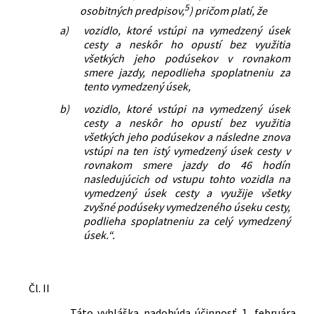
5
osobitných predpisov,
) pričom platí, že
a)
vozidlo, ktoré vstúpi na vymedzený úsek
cesty a neskôr ho opustí bez využitia
všetkých jeho podúsekov v rovnakom
smere jazdy, nepodlieha spoplatneniu za
tento vymedzený úsek,
b)
vozidlo, ktoré vstúpi na vymedzený úsek
cesty a neskôr ho opustí bez využitia
všetkých jeho podúsekov a následne znova
vstúpi na ten istý vymedzený úsek cesty v
rovnakom smere jazdy do 46 hodín
nasledujúcich od vstupu tohto vozidla na
vymedzený úsek cesty a využije všetky
zvyšné podúseky vymedzeného úseku cesty,
podlieha spoplatneniu za celý vymedzený
úsek.“.
Čl. II
Táto vyhláška nadobúda účinnosť 1. februára