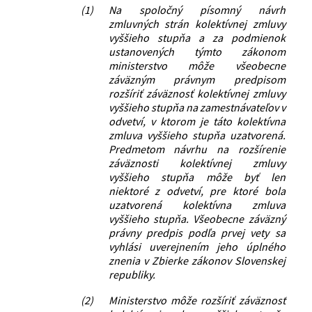
(1)
Na spoločný písomný návrh
zmluvných strán kolektívnej zmluvy
vyššieho stupňa a za podmienok
ustanovených týmto zákonom
ministerstvo môže všeobecne
záväzným právnym predpisom
rozšíriť záväznosť kolektívnej zmluvy
vyššieho stupňa na zamestnávateľov v
odvetví, v ktorom je táto kolektívna
zmluva vyššieho stupňa uzatvorená.
Predmetom návrhu na rozšírenie
záväznosti kolektívnej zmluvy
vyššieho stupňa môže byť len
niektoré z odvetví, pre ktoré bola
uzatvorená kolektívna zmluva
vyššieho stupňa. Všeobecne záväzný
právny predpis podľa prvej vety sa
vyhlási uverejnením jeho úplného
znenia v Zbierke zákonov Slovenskej
republiky.
(2)
Ministerstvo môže rozšíriť záväznosť