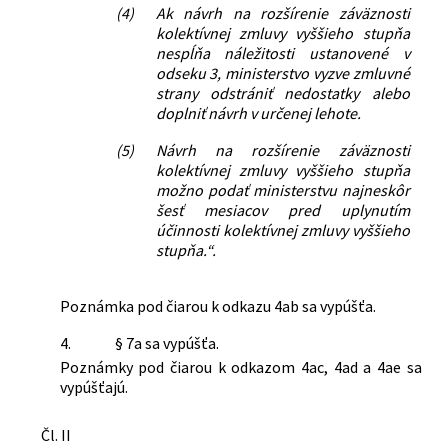
(4)
Ak návrh na rozšírenie záväznosti
kolektívnej zmluvy vyššieho stupňa
nespĺňa náležitosti ustanovené v
odseku 3, ministerstvo vyzve zmluvné
strany odstrániť nedostatky alebo
doplniť návrh v určenej lehote.
(5)
Návrh na rozšírenie záväznosti
kolektívnej zmluvy vyššieho stupňa
možno podať ministerstvu najneskôr
šesť mesiacov pred uplynutím
účinnosti kolektívnej zmluvy vyššieho
stupňa.“.
Poznámka pod čiarou k odkazu 4ab sa vypúšťa.
4.
§ 7a sa vypúšťa.
Poznámky pod čiarou k odkazom 4ac, 4ad a 4ae sa
vypúšťajú.
Čl. II