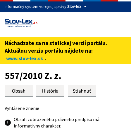
Informačný systém verejnej správy
Slov-lex
Táto stránka je zabezpečená
Buďte pozorní a vždy sa uistite, že zdieľate informácie iba
cez zabezpečenú webovú stránku verejnej správy SR.
Náchadzate sa na statickej verzií portálu.
Zabezpečená stránka vždy začína https:// pred názvom
Aktuálnu verziu portálu nájdete na:
domény webového sídla.
.
www.slov-lex.sk
Preskoč na obsah
557/2010 Z. z.
Vyhlásené znenie
Obsah zobrazeného právneho predpisu má
informatívny charakter.