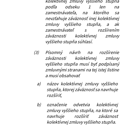
kolektívnej zmluvy vyššieho stupňa
podľa odseku 1 len na
zamestnávateľa, na ktorého sa
nevzťahuje záväznosť inej kolektívnej
zmluvy vyššieho stupňa, a ak
zamestnávateľ s rozšírením
záväznosti kolektívnej zmluvy
vyššieho stupňa súhlasí.
(3)
Písomný návrh na rozšírenie
záväznosti kolektívnej zmluvy
vyššieho stupňa musí byť podpísaný
zmluvnými stranami na tej istej listine
a musí obsahovať
a)
názov kolektívnej zmluvy vyššieho
stupňa, ktorej záväznosť sa navrhuje
rozšíriť,
b)
označenie odvetvia kolektívnej
zmluvy vyššieho stupňa, na ktoré sa
navrhuje rozšíriť záväznosť
kolektívnej zmluvy vyššieho stupňa.