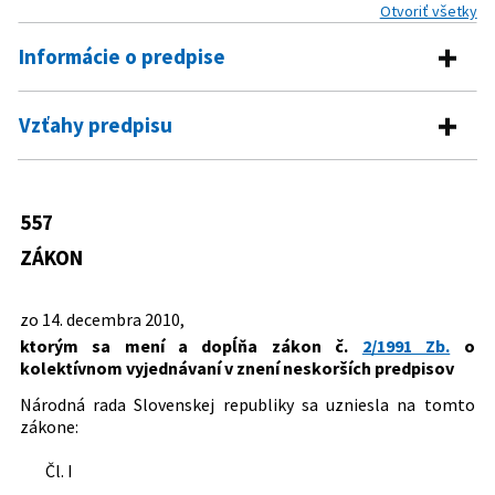
Otvoriť všetky
Informácie o predpise
Číslo predpisu:
557/2010 Z. z.
Vzťahy predpisu
Názov:
Zákon, ktorým sa mení a dopĺňa zákon č. 2/1991 Zb.
Predpis mení
o kolektívnom vyjednávaní v znení neskorších
predpisov
2/1991 Zb.
Zákon o kolektívnom vyjednávaní
557
Typ:
Zákon
ZÁKON
Dátum schválenia:
14.12.2010
Dátum vyhlásenia:
31.12.2010
zo 14. decembra 2010,
ktorým sa mení a dopĺňa zákon č.
2/1991 Zb.
o
Autor:
Národná rada Slovenskej republiky
kolektívnom vyjednávaní v znení neskorších predpisov
Právna oblasť:
Kolektívne pracovno-právne vzťahy
Národná rada Slovenskej republiky sa uzniesla na tomto
Nachádza sa v čiastke:
199/2010
zákone:
Čl. I