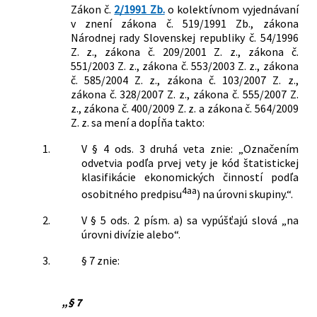
Zákon č.
2/1991 Zb.
o kolektívnom vyjednávaní
v znení zákona č. 519/1991 Zb., zákona
Národnej rady Slovenskej republiky č. 54/1996
Z. z., zákona č. 209/2001 Z. z., zákona č.
551/2003 Z. z., zákona č. 553/2003 Z. z., zákona
č. 585/2004 Z. z., zákona č. 103/2007 Z. z.,
zákona č. 328/2007 Z. z., zákona č. 555/2007 Z.
z., zákona č. 400/2009 Z. z. a zákona č. 564/2009
Z. z. sa mení a dopĺňa takto:
1.
V § 4 ods. 3 druhá veta znie: „Označením
odvetvia podľa prvej vety je kód štatistickej
klasifikácie ekonomických činností podľa
4aa
osobitného predpisu
) na úrovni skupiny.“.
2.
V § 5 ods. 2 písm. a) sa vypúšťajú slová „na
úrovni divízie alebo“.
3.
§ 7 znie:
„§ 7