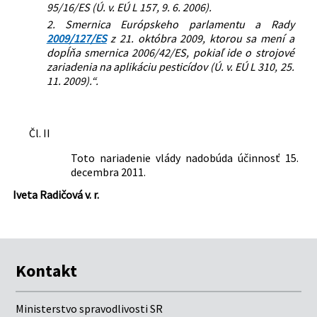
95/16/ES (Ú. v. EÚ L 157, 9. 6. 2006).
2. Smernica Európskeho parlamentu a Rady
2009/127/ES
z 21. októbra 2009, ktorou sa mení a
dopĺňa smernica 2006/42/ES, pokiaľ ide o strojové
zariadenia na aplikáciu pesticídov (Ú. v. EÚ L 310, 25.
11. 2009).“.
Čl. II
Toto nariadenie vlády nadobúda účinnosť 15.
decembra 2011.
Iveta Radičová v. r.
Kontakt
Ministerstvo spravodlivosti SR