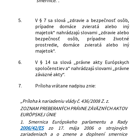
smernice.“.
5.
V § 7 sa slová „zdravie a bezpečnosť osôb,
prípadne domáce zvieratá alebo iný
majetok“ nahrádzajú slovami „zdravie alebo
bezpečnosť osôb, prípadne životné
prostredie, domáce zvieratá alebo iný
majetok“.
6.
V § 14 sa slová „právne akty Európskych
spoločenstiev a“ nahrádzajú slovami „právne
záväzné akty“.
7.
Príloha vrátane nadpisu znie:
„Príloha k nariadeniu vlády č. 436/2008 Z. z.
ZOZNAM PREBERANÝCH PRÁVNE ZÁVÄZNÝCH AKTOV
EURÓPSKEJ ÚNIE
1. Smernica Európskeho parlamentu a Rady
2006/42/ES
zo 17. mája 2006 o strojových
zariadeniach a o zmene a doplnení smernice