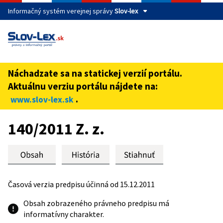
Informačný systém verejnej správy
Slov-lex
Táto stránka je zabezpečená
Buďte pozorní a vždy sa uistite, že zdieľate informácie iba
cez zabezpečenú webovú stránku verejnej správy SR.
Náchadzate sa na statickej verzií portálu.
Zabezpečená stránka vždy začína https:// pred názvom
Aktuálnu verziu portálu nájdete na:
domény webového sídla.
.
www.slov-lex.sk
Preskoč na obsah
140/2011 Z. z.
Časová verzia predpisu účinná od 15.12.2011
Obsah zobrazeného právneho predpisu má
informatívny charakter.