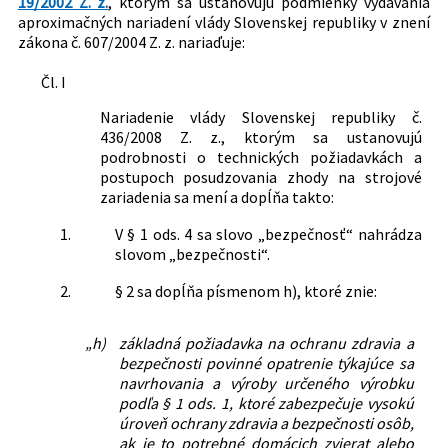
19/2002 Z. z.
, ktorým sa ustanovujú podmienky vydávania
Metrológia a skúšobníctvo
aproximačných nariadení vlády Slovenskej republiky v znení
zákona č. 607/2004 Z. z. nariaďuje:
Technické normy
Nachádza sa v čiastke:
45/2011
Čl. I
Nariadenie vlády Slovenskej republiky č.
436/2008 Z. z., ktorým sa ustanovujú
podrobnosti o technických požiadavkách a
postupoch posudzovania zhody na strojové
zariadenia sa mení a dopĺňa takto:
1.
V § 1 ods. 4 sa slovo „bezpečnosť“ nahrádza
slovom „bezpečnosti“.
2.
§ 2 sa dopĺňa písmenom h), ktoré znie:
„h)
základná požiadavka na ochranu zdravia a
bezpečnosti povinné opatrenie týkajúce sa
navrhovania a výroby určeného výrobku
podľa § 1 ods. 1, ktoré zabezpečuje vysokú
úroveň ochrany zdravia a bezpečnosti osôb,
ak je to potrebné domácich zvierat alebo