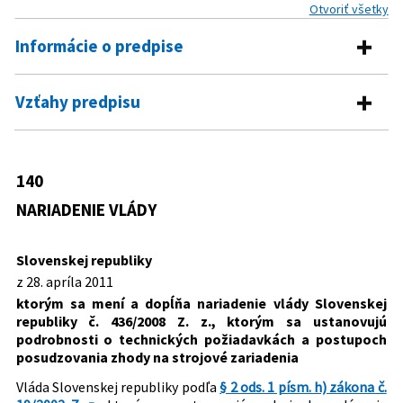
Otvoriť všetky
Informácie o predpise
Číslo predpisu:
140/2011 Z. z.
Vzťahy predpisu
Názov:
Nariadenie vlády Slovenskej republiky, ktorým sa
Predpis vykonáva
mení a dopĺňa nariadenie vlády Slovenskej republiky
č. 436/2008 Z. z., ktorým sa ustanovujú podrobnosti
19/2002 Z. z.
Zákon, ktorým sa ustanovujú podmienky
140
o technických požiadavkách a postupoch
Predpis mení
vydávania aproximačných nariadení
posudzovania zhody na strojové zariadenia
NARIADENIE VLÁDY
vlády Slovenskej republiky
436/2008 Z. z.
Nariadenie vlády Slovenskej republiky,
Typ:
Nariadenie vlády
ktorým sa ustanovujú podrobnosti o
Slovenskej republiky
technických požiadavkách a postupoch
Dátum schválenia:
28.04.2011
z 28. apríla 2011
posudzovania zhody na strojové
Dátum vyhlásenia:
11.05.2011
zariadenia
ktorým sa mení a dopĺňa nariadenie vlády Slovenskej
republiky č. 436/2008 Z. z., ktorým sa ustanovujú
Dátum účinnosti od:
15.12.2011
podrobnosti o technických požiadavkách a postupoch
Autor:
Vláda Slovenskej republiky
posudzovania zhody na strojové zariadenia
Právna oblasť:
Právo EÚ
Vláda Slovenskej republiky podľa
§ 2 ods. 1 písm. h) zákona č.
Energetika a priemysel