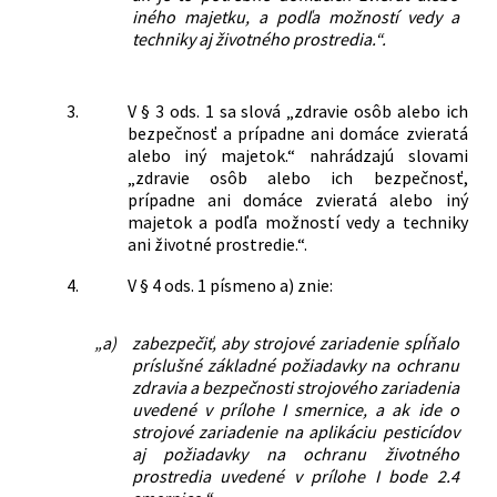
iného majetku, a podľa možností vedy a
techniky aj životného prostredia.“.
3.
V § 3 ods. 1 sa slová „zdravie osôb alebo ich
bezpečnosť a prípadne ani domáce zvieratá
alebo iný majetok.“ nahrádzajú slovami
„zdravie osôb alebo ich bezpečnosť,
prípadne ani domáce zvieratá alebo iný
majetok a podľa možností vedy a techniky
ani životné prostredie.“.
4.
V § 4 ods. 1 písmeno a) znie:
„a)
zabezpečiť, aby strojové zariadenie spĺňalo
príslušné základné požiadavky na ochranu
zdravia a bezpečnosti strojového zariadenia
uvedené v prílohe I smernice, a ak ide o
strojové zariadenie na aplikáciu pesticídov
aj požiadavky na ochranu životného
prostredia uvedené v prílohe I bode 2.4