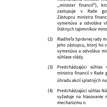
„minister financií“), 
zastupuje v Rade guv
Zástupcu ministra fina
vymenúva a odvoláva vl
štátnych tajomníkov minis
(2)
Riaditeľa Správnej rady 
jeho zástupcu, ktorý ho v
vymenúva a odvoláva min
súhlase vlády.
(3)
Predchádzajúci súhlas 
ministra financií v Rad
úhradu akcií splatných na
(4)
Predchádzajúci súhlas Ná
vyžaduje na hlasovanie m
mechanizmu o