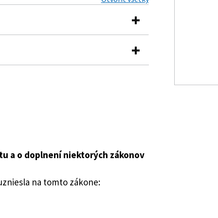
 pre stabilitu a o doplnení
och
ady Slovenskej republiky o
ku Národnej rady Slovenskej
mení a dopĺňa zákon č. 149/2020 Z. z.
tátnych zárukách a o doplnení
dlhu a štátnych zárukách a ktorým sa
ov a ktorým sa mení zákon č.
tu a o doplnení niektorých zákonov
1/2002 Z. z. o Štátnej pokladnici a o
Európskom mechanizme pre stabilitu a
í niektorých zákonov
orých zákonov
uzniesla na tomto zákone:
liky
vy, dohody, dohovory