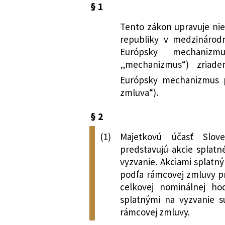
§ 1
Bankovníctvo a pe
Tento zákon upravuje nie
Nachádza sa v čiastke:
73/2012
republiky v medzinárodne
Európsky mechanizm
„mechanizmus“) zriade
Európsky mechanizmus pr
zmluva“).
§ 2
(1)
Majetkovú účasť Slov
predstavujú akcie splatn
vyzvanie. Akciami splatn
podľa rámcovej zmluvy pr
celkovej nominálnej ho
splatnými na vyzvanie s
rámcovej zmluvy.