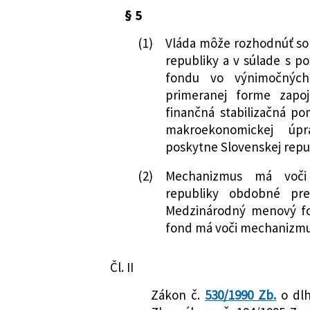
§ 5
(1)
Vláda môže rozhodnúť so
republiky a v súlade s
fondu vo výnimočných
primeranej forme zapo
finančná stabilizačná 
makroekonomickej úp
poskytne Slovenskej repu
(2)
Mechanizmus má voči 
republiky obdobné pre
Medzinárodný menový f
fond má voči mechanizmu 
Čl. II
Zákon č.
530/1990 Zb.
o dlh