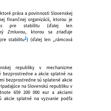
ňažníctvo
ktoré práva a povinnosti Slovenskej
j finančnej organizácii, ktorou je
us pre stabilitu (ďalej len
ný Zmluvou, ktorou sa zriaďuje
1
e stabilitu
)
(ďalej len „rámcová
enskej republiky v mechanizme
é bezprostredne a akcie splatné na
ými bezprostredne sú splatené akcie
ipadajúce na Slovenskú republiku v
dnote 659 200 000 eur a akciami
ú akcie splatné na vyzvanie podľa