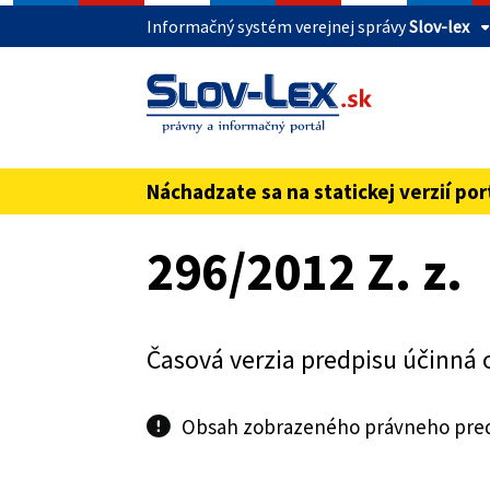
Informačný systém verejnej správy
Slov-lex
Táto stránka je zabezpečená
Buďte pozorní a vždy sa uistite, že zdieľate 
webovú stránku verejnej správy SR. Zabezpeče
pred názvom domény webového sídla.
Náchadzate sa na statickej verzií por
Preskoč na obsah
296/2012 Z. z.
Časová verzia predpisu účinná 
Obsah zobrazeného právneho predp