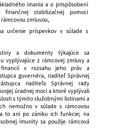
kladného imania a o prispôsobení
finančnej stabilizačnej pomoci
s rámcovou zmluvou,
 na určenie príspevkov v súlade s
stiny a dokumenty týkajúce sa
u vyplývajúce z rámcovej zmluvy a
 financií v rozsahu jeho práv a
stupca guvernéra, riaditeľ Správnej
stupca riaditeľa Správnej rady
ojej úradnej moci a ktoré vyplývali
losti s týmito služobnými listinami a
ch nemožno v súlade s rámcovou
a to ani po zániku ich funkcie; na
osobnej imunity sa použije rámcová