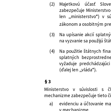
(2)
Majetkovú účasť Slov
zabezpečuje Ministerstvo 
len „ministerstvo“) v 
zákonom a osobitným pr
(3)
Na upísanie akcií splatn
na vyzvanie sa použijú štá
(4)
Na použitie štátnych fina
splatných bezprostredne
vyžaduje predchádzajúci
(ďalej len „vláda“).
§ 3
Ministerstvo v súvislosti s 
mechanizme zabezpečuje tieto či
a)
evidenciu a účtovanie maj
v mechanizme,