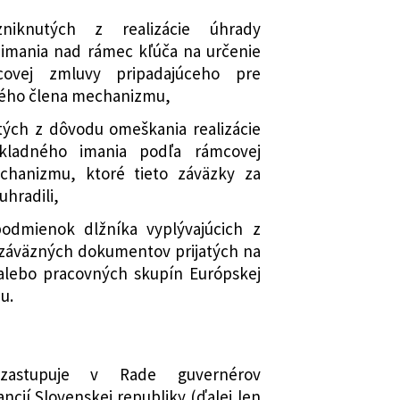
niknutých z realizácie úhrady
imania nad rámec kľúča na určenie
covej zmluvy pripadajúceho pre
iného člena mechanizmu,
tých z dôvodu omeškania realizácie
kladného imania podľa rámcovej
hanizmu, ktoré tieto záväzky za
uhradili,
podmienok dlžníka vyplývajúcich z
 záväzných dokumentov prijatých na
 alebo pracovných skupín Európskej
u.
 zastupuje v Rade guvernérov
cií Slovenskej republiky (ďalej len