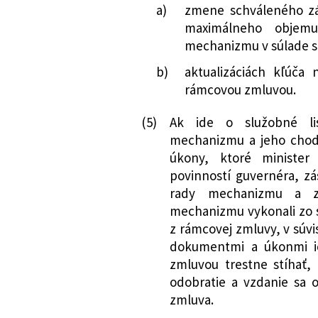
a)
zmene schváleného zá
maximálneho objemu 
mechanizmu v súlade 
b)
aktualizáciách kľúča
rámcovou zmluvou.
(5)
Ak ide o služobné li
mechanizmu a jeho chod
úkony, ktoré minister
povinností guvernéra, zá
rady mechanizmu a zá
mechanizmu vykonali zo sv
z rámcovej zmluvy, v súvis
dokumentmi a úkonmi i
zmluvou trestne stíhať, 
odobratie a vzdanie sa 
zmluva.