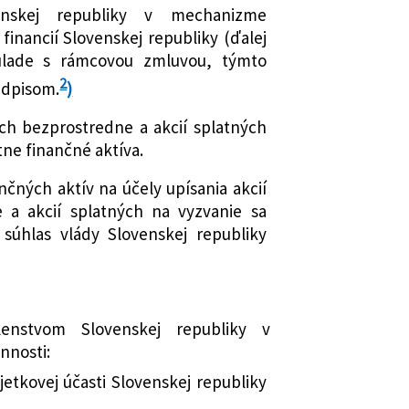
enskej republiky v mechanizme
financií Slovenskej republiky (ďalej
súlade s rámcovou zmluvou, týmto
2
edpisom.
)
ých bezprostredne a akcií splatných
tne finančné aktíva.
nčných aktív na účely upísania akcií
 a akcií splatných na vyzvanie sa
 súhlas vlády Slovenskej republiky
členstvom Slovenskej republiky v
nnosti:
etkovej účasti Slovenskej republiky