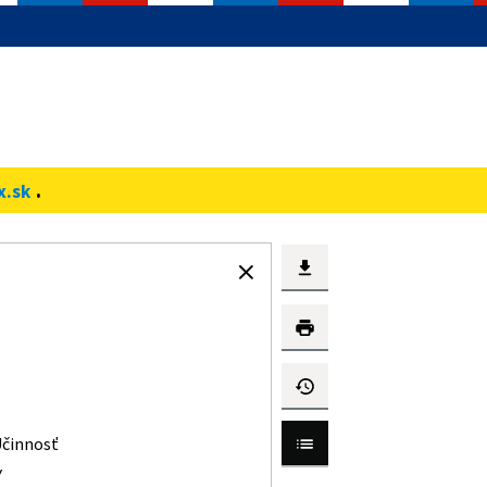
.
x.sk
činnosť
Y