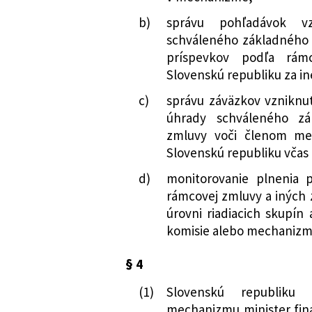
b)
správu pohľadávok vz
schváleného základného 
príspevkov podľa rám
Slovenskú republiku za 
c)
správu záväzkov vzniknu
úhrady schváleného zá
zmluvy voči členom mec
Slovenskú republiku včas 
d)
monitorovanie plnenia 
rámcovej zmluvy a iných
úrovni riadiacich skupín
komisie alebo mechanizm
§ 4
(1)
Slovenskú republiku
mechanizmu minister finan