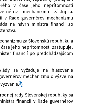
ktorého v čase jeho neprítomnosti
ernérov mechanizmu zástupca.
ncií v Rade guvernérov mechanizmu
áda na návrh ministra financií zo
terstva.
mechanizmu za Slovenskú republiku a
 čase jeho neprítomnosti zastupuje,
ister financií po predchádzajúcom
vlády sa vyžaduje na hlasovanie
e guvernérov mechanizmu o výzve na
3
 vyzvanie.
)
rodnej rady Slovenskej republiky sa
inistra financií v Rade guvernérov