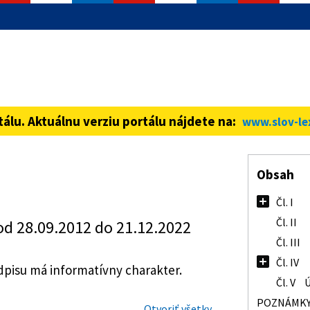
informácie iba cez zabezpečenú
ná stránka vždy začína https://
tálu. Aktuálnu verziu portálu nájdete na:
www.slov-le
Obsah
Čl. I
Čl. II
od 28.09.2012 do 21.12.2022
Čl. III
Čl. IV
isu má informatívny charakter.
Čl. V
Ú
POZNÁMK
Otvoriť všetky