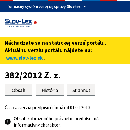
Informačný systém verejnej správy
Slov-lex
Táto stránka je zabezpečená
Buďte pozorní a vždy sa uistite, že zdieľate informácie iba
cez zabezpečenú webovú stránku verejnej správy SR.
Náchadzate sa na statickej verzií portálu.
Zabezpečená stránka vždy začína https:// pred názvom
Aktuálnu verziu portálu nájdete na:
domény webového sídla.
.
www.slov-lex.sk
Preskoč na obsah
382/2012 Z. z.
Časová verzia predpisu účinná od 01.01.2013
Obsah zobrazeného právneho predpisu má
informatívny charakter.