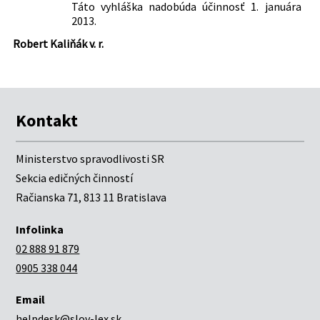
Táto vyhláška nadobúda účinnosť 1. januára
2013.
Robert Kaliňák v. r.
Kontakt
Ministerstvo spravodlivosti SR
Sekcia edičných činností
Račianska 71, 813 11 Bratislava
Infolinka
02 888 91 879
0905 338 044
Email
helpdesk@slov-lex.sk