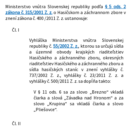
Právna oblasť:
Štátna správa
Ministerstvo vnútra Slovenskej republiky podľa
§ 5 ods. 2
zákona č. 315/2001 Z. z.
o Hasičskom a záchrannom zbore v
Nachádza sa v čiastke:
95/2012
znení zákona č. 400 /2011 Z. z. ustanovuje:
Čl. I
Vyhláška Ministerstva vnútra Slovenskej
republiky č.
55/2002 Z. z.
, ktorou sa určujú sídla
a územné obvody krajských riaditeľstiev
Hasičského a záchranného zboru, okresných
riaditeľstiev Hasičského a záchranného zboru a
sídla hasičských staníc v znení vyhlášky č.
737/2002 Z. z., vyhlášky č. 23/2011 Z. z. a
vyhlášky č. 500/2011 Z. z. sa dopĺňa takto:
V § 11 ods. 6 sa za slovo „Brezno“ vkladá
čiarka a slová „Závadka nad Hronom“ a za
slovo „Krupina“ sa vkladá čiarka a slovo
„Pliešovce“.
Čl. II