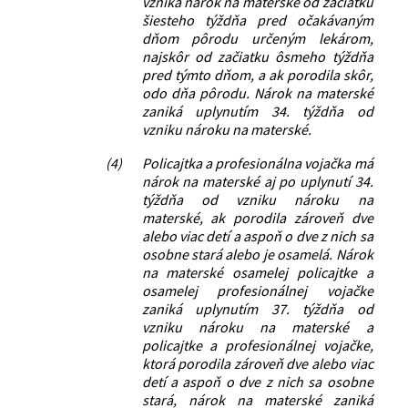
vzniká nárok na materské od začiatku
šiesteho týždňa pred očakávaným
dňom pôrodu určeným lekárom,
najskôr od začiatku ôsmeho týždňa
pred týmto dňom, a ak porodila skôr,
odo dňa pôrodu. Nárok na materské
zaniká uplynutím 34. týždňa od
vzniku nároku na materské.
(4)
Policajtka a profesionálna vojačka má
nárok na materské aj po uplynutí 34.
týždňa od vzniku nároku na
materské, ak porodila zároveň dve
alebo viac detí a aspoň o dve z nich sa
osobne stará alebo je osamelá. Nárok
na materské osamelej policajtke a
osamelej profesionálnej vojačke
zaniká uplynutím 37. týždňa od
vzniku nároku na materské a
policajtke a profesionálnej vojačke,
ktorá porodila zároveň dve alebo viac
detí a aspoň o dve z nich sa osobne
stará, nárok na materské zaniká