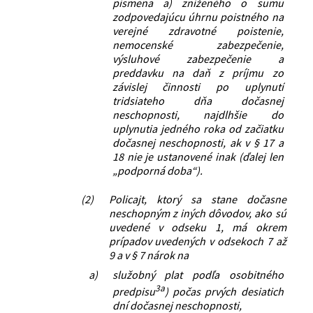
písmena a) zníženého o sumu
zodpovedajúcu úhrnu poistného na
verejné zdravotné poistenie,
nemocenské zabezpečenie,
výsluhové zabezpečenie a
preddavku na daň z príjmu zo
závislej činnosti po uplynutí
tridsiateho dňa dočasnej
neschopnosti, najdlhšie do
uplynutia jedného roka od začiatku
dočasnej neschopnosti, ak v § 17 a
18 nie je ustanovené inak (ďalej len
„podporná doba“).
(2)
Policajt, ktorý sa stane dočasne
neschopným z iných dôvodov, ako sú
uvedené v odseku 1, má okrem
prípadov uvedených v odsekoch 7 až
9 a v § 7 nárok na
a)
služobný plat podľa osobitného
3a
predpisu
) počas prvých desiatich
dní dočasnej neschopnosti,