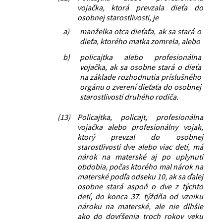
vojačka, ktorá prevzala dieťa do
osobnej starostlivosti, je
a)
manželka otca dieťaťa, ak sa stará o
dieťa, ktorého matka zomrela, alebo
b)
policajtka alebo profesionálna
vojačka, ak sa osobne stará o dieťa
na základe rozhodnutia príslušného
orgánu o zverení dieťaťa do osobnej
starostlivosti druhého rodiča.
(13)
Policajtka, policajt, profesionálna
vojačka alebo profesionálny vojak,
ktorý prevzal do osobnej
starostlivosti dve alebo viac detí, má
nárok na materské aj po uplynutí
obdobia, počas ktorého mal nárok na
materské podľa odseku 10, ak sa ďalej
osobne stará aspoň o dve z týchto
detí, do konca 37. týždňa od vzniku
nároku na materské, ale nie dlhšie
ako do dovŕšenia troch rokov veku