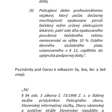
doby.
(9)
Policajtovi alebo profesionálnemu
vojakovi, ktorý počas dočasnej
neschopnosti opakovane poruší
liečebný režim určený ošetrujúcim
lekárom, patrí odo dňa opakovaného
porušenia liečebného režimu
nemocenské vo výške 10 % čistého
denného služobného platu
ustanoveného v § 12, najdlhšie do
uplynutia podpornej doby.“.
Poznámky pod čiarou k odkazom 3a, 3ea, 3ec a 3ed
znejú:
„3a)
§ 84 ods. 3 zákona č. 73/1998 Z. z. o štátnej
službe príslušníkov Policajného zboru,
Slovenskej informačnej služby, Zboru väzenskej
a justičnej stráže Slovenskej republiky a