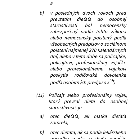
a
b)
v posledných dvoch rokoch pred
prevzatím dieťaťa do osobnej
starostlivosti bol nemocensky
zabezpečený podľa tohto zákona
alebo nemocensky poistený podľa
všeobecných predpisov o sociálnom
poistení najmenej 270 kalendárnych
dní, alebo v tejto dobe sa policajtke,
policajtovi, profesionálnej vojačke
alebo profesionálnemu vojakovi
poskytla rodičovská dovolenka
3h
podľa osobitných predpisov.
)
(11)
Policajt alebo profesionálny vojak,
ktorý prevzal dieťa do osobnej
starostlivosti, je
a)
otec dieťaťa, ak matka dieťaťa
zomrela,
b)
otec dieťaťa, ak sa podľa lekárskeho
posudku matka o dieťa nemôže