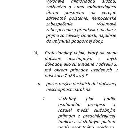
vykonáva mimoriadnu službu,
zníženého o sumu zodpovedajúcu
úhrnu poistného na verejné
zdravotné poistenie, nemocenské
zabezpečenie, výsluhové
zabezpečenie a preddavku na daň z
príjmu zo závislej činnosti, najdlhšie
do uplynutia podpornej doby.
(4)
Profesionálny vojak, ktorý sa stane
dočasne neschopným z iných
dôvodov, ako sú uvedené v odseku 3,
má okrem prípadov uvedených v
odsekoch 7 až 9 a v § 7
a)
počas prvých desiatich dní dočasnej
neschopnosti nárok na
1.
služobný plat podľa
osobitného predpisu a
rozdiel medzi služobným
príjmom z predchádzajúcej
funkcie a služobným platom
podľa osobitného predpisu,