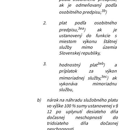
ak je odmeňovaný podľa
3b
osobitného predpisu,
)
2.
plat podľa osobitného
3ea
predpisu,
) ak je
ustanovený do funkcie s
miestom výkonu štátnej
služby mimo územia
Slovenskej republiky,
3.
3eb
hodnostný plat
) a
príplatok za výkon
3ec
mimoriadnej služby,
) ak
vykonáva mimoriadnu
službu,
b)
nárok na náhradu služobného platu
vo výške 100 % sumy ustanovenej v §
12 po uplynutí desiateho dňa
dočasnej neschopnosti do
tridsiateho dňa dočasnej
neschopnosti,