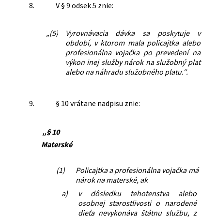
8.
V § 9 odsek 5 znie:
„(5)
Vyrovnávacia dávka sa poskytuje v
období, v ktorom mala policajtka alebo
profesionálna vojačka po prevedení na
výkon inej služby nárok na služobný plat
alebo na náhradu služobného platu.“.
9.
§ 10 vrátane nadpisu znie:
„§ 10
Materské
(1)
Policajtka a profesionálna vojačka má
nárok na materské, ak
a)
v dôsledku tehotenstva alebo
osobnej starostlivosti o narodené
dieťa nevykonáva štátnu službu, z