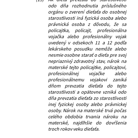
odo dňa rozhodnutia príslušného
orgánu o zverení dieťaťa do osobnej
starostlivosti iná fyzická osoba alebo
právnická osoba z dôvodu, že sa
policajtka, policajt, profesionálna
vojačka alebo profesionálny vojak
uvedený v odsekoch 11 a 12 podľa
lekárskeho posudku nemôže alebo
nesmie osobne starať o dieťa pre svoj
nepriaznivý zdravotný stav, nárok na
materské tejto policajtke, policajtovi,
profesionálnej vojačke alebo
profesionálnemu vojakovi zaniká
dňom prevzatia dieťaťa do tejto
starostlivosti a opätovne vzniká odo
dňa prevzatia dieťaťa zo starostlivosti
inej fyzickej osoby alebo právnickej
osoby. Nárok na materské trvá počas
celého obdobia trvania nároku na
materské, najdlhšie do dovŕšenia
troch rokov veku dieťaťa.