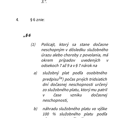
3.“.
4.
§ 6 znie:
„§ 6
(1)
Policajt, ktorý sa stane dočasne
neschopným v dôsledku služobného
úrazu alebo choroby z povolania, má
okrem prípadov uvedených v
odsekoch 7 až 9 a v § 7 nárok na
a)
služobný plat podľa osobitného
3a
predpisu
) počas prvých tridsiatich
dní dočasnej neschopnosti určený
zo služobného platu, ktorý mu patril
v čase vzniku dočasnej
neschopnosti,
b)
náhradu služobného platu vo výške
100 % služobného platu podľa