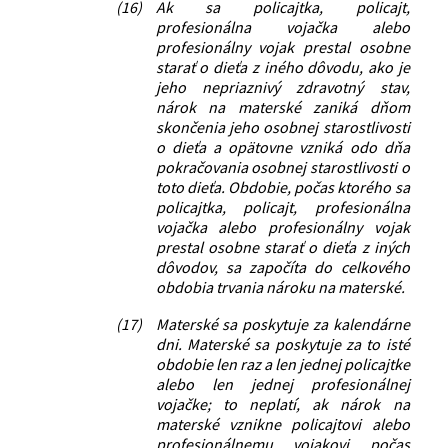
(16)
Ak sa policajtka, policajt,
profesionálna vojačka alebo
profesionálny vojak prestal osobne
starať o dieťa z iného dôvodu, ako je
jeho nepriaznivý zdravotný stav,
nárok na materské zaniká dňom
skončenia jeho osobnej starostlivosti
o dieťa a opätovne vzniká odo dňa
pokračovania osobnej starostlivosti o
toto dieťa. Obdobie, počas ktorého sa
policajtka, policajt, profesionálna
vojačka alebo profesionálny vojak
prestal osobne starať o dieťa z iných
dôvodov, sa započíta do celkového
obdobia trvania nároku na materské.
(17)
Materské sa poskytuje za kalendárne
dni. Materské sa poskytuje za to isté
obdobie len raz a len jednej policajtke
alebo len jednej profesionálnej
vojačke; to neplatí, ak nárok na
materské vznikne policajtovi alebo
profesionálnemu vojakovi počas