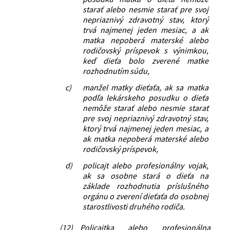
starať alebo nesmie starať pre svoj
nepriaznivý zdravotný stav, ktorý
trvá najmenej jeden mesiac, a ak
matka nepoberá materské alebo
rodičovský príspevok s výnimkou,
keď dieťa bolo zverené matke
rozhodnutím súdu,
c)
manžel matky dieťaťa, ak sa matka
podľa lekárskeho posudku o dieťa
nemôže starať alebo nesmie starať
pre svoj nepriaznivý zdravotný stav,
ktorý trvá najmenej jeden mesiac, a
ak matka nepoberá materské alebo
rodičovský príspevok,
d)
policajt alebo profesionálny vojak,
ak sa osobne stará o dieťa na
základe rozhodnutia príslušného
orgánu o zverení dieťaťa do osobnej
starostlivosti druhého rodiča.
(12)
Policajtka alebo profesionálna