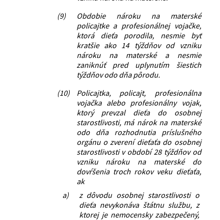
(9)
Obdobie nároku na materské
policajtke a profesionálnej vojačke,
ktorá dieťa porodila, nesmie byť
kratšie ako 14 týždňov od vzniku
nároku na materské a nesmie
zaniknúť pred uplynutím šiestich
týždňov odo dňa pôrodu.
(10)
Policajtka, policajt, profesionálna
vojačka alebo profesionálny vojak,
ktorý prevzal dieťa do osobnej
starostlivosti, má nárok na materské
odo dňa rozhodnutia príslušného
orgánu o zverení dieťaťa do osobnej
starostlivosti v období 28 týždňov od
vzniku nároku na materské do
dovŕšenia troch rokov veku dieťaťa,
ak
a)
z dôvodu osobnej starostlivosti o
dieťa nevykonáva štátnu službu, z
ktorej je nemocensky zabezpečený,