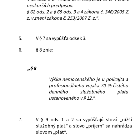
neskorších predpisov.
§ 62 ods. 2 a § 65 ods. 3 a 4 zákona č. 346/2005 Z.
z. v znení zákona č. 253/2007 Z. z.“.
5.
V § 7 sa vypúšťa odsek 3.
6.
§ 8 znie:
„§ 8
Výška nemocenského je u policajta a
profesionálneho vojaka 70 % čistého
denného služobného platu
ustanoveného v § 12.“.
7.
V § 9 ods. 1 a 2 sa vypúšťajú slová „nižší
služobný plat“ a slovo „príjem“ sa nahrádza
slovom „plat“.