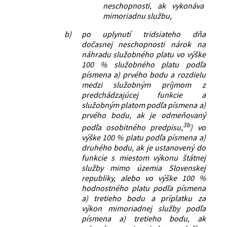
neschopnosti, ak vykonáva
mimoriadnu službu,
b)
po uplynutí tridsiateho dňa
dočasnej neschopnosti nárok na
náhradu služobného platu vo výške
100 % služobného platu podľa
písmena a) prvého bodu a rozdielu
medzi služobným príjmom z
predchádzajúcej funkcie a
služobným platom podľa písmena a)
prvého bodu, ak je odmeňovaný
3b
podľa osobitného predpisu,
) vo
výške 100 % platu podľa písmena a)
druhého bodu, ak je ustanovený do
funkcie s miestom výkonu štátnej
služby mimo územia Slovenskej
republiky, alebo vo výške 100 %
hodnostného platu podľa písmena
a) tretieho bodu a príplatku za
výkon mimoriadnej služby podľa
písmena a) tretieho bodu, ak