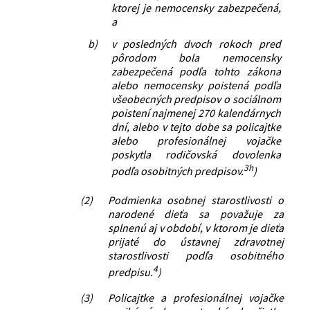
ktorej je nemocensky zabezpečená,
a
b)
v posledných dvoch rokoch pred
pôrodom bola nemocensky
zabezpečená podľa tohto zákona
alebo nemocensky poistená podľa
všeobecných predpisov o sociálnom
poistení najmenej 270 kalendárnych
dní, alebo v tejto dobe sa policajtke
alebo profesionálnej vojačke
poskytla rodičovská dovolenka
3h
podľa osobitných predpisov.
)
(2)
Podmienka osobnej starostlivosti o
narodené dieťa sa považuje za
splnenú aj v období, v ktorom je dieťa
prijaté do ústavnej zdravotnej
starostlivosti podľa osobitného
4
predpisu.
)
(3)
Policajtke a profesionálnej vojačke