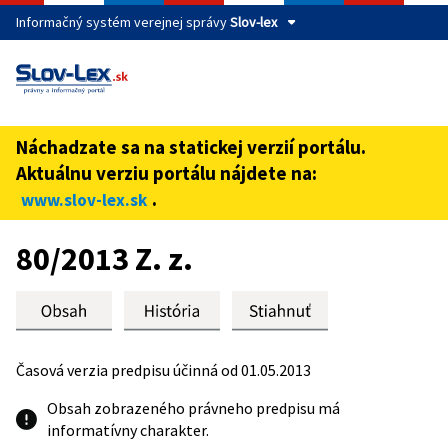
Informačný systém verejnej správy
Slov-lex
Táto stránka je zabezpečená
Buďte pozorní a vždy sa uistite, že zdieľate informácie iba
cez zabezpečenú webovú stránku verejnej správy SR.
Náchadzate sa na statickej verzií portálu.
Zabezpečená stránka vždy začína https:// pred názvom
Aktuálnu verziu portálu nájdete na:
domény webového sídla.
.
www.slov-lex.sk
Preskoč na obsah
80/2013 Z. z.
Časová verzia predpisu účinná od 01.05.2013
Obsah zobrazeného právneho predpisu má
informatívny charakter.