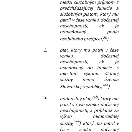
medzi služobným príjmom z
predchádzajúcej funkcie a
služobným platom, ktorý mu
patril v čase vzniku dočasnej
neschopnosti, ak je
odmeňovaný podľa
3b
osobitného predpisu,
)
2.
plat, ktorý mu patril v čase
vzniku dočasnej
neschopnosti, ak je
ustanovený do funkcie s
miestom výkonu štátnej
služby mimo územia
3ea
Slovenskej republiky,
)
3.
3eb
hodnostný plat,
) ktorý mu
patril v čase vzniku dočasnej
neschopnosti, a príplatok za
výkon mimoriadnej
3ec
služby,
) ktorý mu patril v
čase vzniku dočasnej