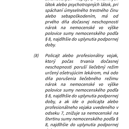
látok alebo psychotropných látok, pri
spáchaní úmyselného trestného činu
alebo sebapoškodením, má od
prvého dňa dočasnej neschopnosti
nárok na nemocenské vo výške
polovice sumy nemocenského podľa
§ 8, najdlhšie do uplynutia podpornej
doby.
(8)
Policajt alebo profesionálny vojak,
ktorý počas trvania dočasnej
neschopnosti poruší liečebný režim
určený ošetrujúcim lekárom, má odo
dňa porušenia liečebného režimu
nárok na nemocenské vo výške
polovice sumy nemocenského podľa
§ 8, najdlhšie do uplynutia podpornej
doby, a ak ide o policajta alebo
profesionálneho vojaka uvedeného v
odseku 7, znižuje sa nemocenské na
štvrtinu sumy nemocenského podľa §
8, najdlhšie do uplynutia podpornej