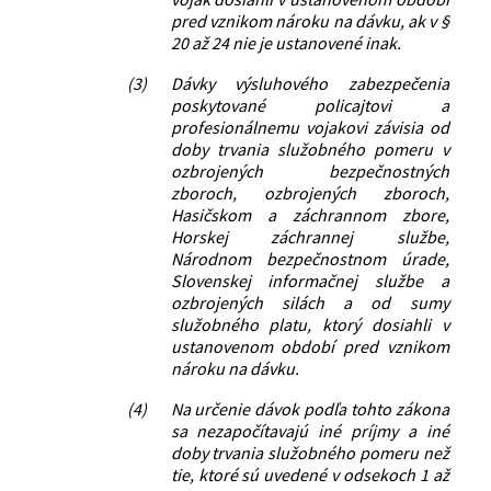
pred vznikom nároku na dávku, ak v §
20 až 24 nie je ustanovené inak.
(3)
Dávky výsluhového zabezpečenia
poskytované policajtovi a
profesionálnemu vojakovi závisia od
doby trvania služobného pomeru v
ozbrojených bezpečnostných
zboroch, ozbrojených zboroch,
Hasičskom a záchrannom zbore,
Horskej záchrannej službe,
Národnom bezpečnostnom úrade,
Slovenskej informačnej službe a
ozbrojených silách a od sumy
služobného platu, ktorý dosiahli v
ustanovenom období pred vznikom
nároku na dávku.
(4)
Na určenie dávok podľa tohto zákona
sa nezapočítavajú iné príjmy a iné
doby trvania služobného pomeru než
tie, ktoré sú uvedené v odsekoch 1 až