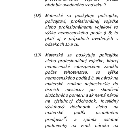
obdobia uvedeného v odseku 9.
(18)
Materské sa poskytuje policajtke,
policajtovi, profesionálnej vojačke
alebo profesionálnemu vojakovi vo
výške nemocenského podľa § 8; to
platí aj v prípadoch uvedených v
odsekoch 15 a 16.
(19)
Materské sa poskytuje policajtke
alebo profesionálnej vojačke, ktorej
nemocenské zabezpečenie zaniklo
počas tehotenstva, vo výške
nemocenského podľa § 8, ak nárok na
materské vznikne najneskoršie do
ôsmich mesiacov po skončení
služobného pomeru a ak nemá nárok
na výsluhový dôchodok, invalidný
výsluhový dôchodok alebo na
materské podľa osobitného
3f
predpisu
) a splnila ostatné
podmienky na vznik nároku na