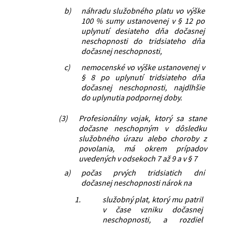
b)
náhradu služobného platu vo výške
100 % sumy ustanovenej v § 12 po
uplynutí desiateho dňa dočasnej
neschopnosti do tridsiateho dňa
dočasnej neschopnosti,
c)
nemocenské vo výške ustanovenej v
§ 8 po uplynutí tridsiateho dňa
dočasnej neschopnosti, najdlhšie
do uplynutia podpornej doby.
(3)
Profesionálny vojak, ktorý sa stane
dočasne neschopným v dôsledku
služobného úrazu alebo choroby z
povolania, má okrem prípadov
uvedených v odsekoch 7 až 9 a v § 7
a)
počas prvých tridsiatich dní
dočasnej neschopnosti nárok na
1.
služobný plat, ktorý mu patril
v čase vzniku dočasnej
neschopnosti, a rozdiel