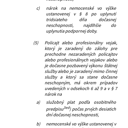
c)
nárok na nemocenské vo výške
ustanovenej v § 8 po uplynutí
tridsiateho dňa dočasnej
neschopnosti, najdlhšie do
uplynutia podpornej doby.
(5)
Policajt alebo profesionálny vojak,
ktorý je zaradený do zálohy pre
prechodne nezaradených policajtov
alebo profesionálnych vojakov alebo
je dočasne pozbavený výkonu štátnej
služby alebo je zaradený mimo činnej
služby a ktorý sa stane dočasne
neschopným, má okrem prípadov
uvedených v odsekoch 6 až 9 a v § 7
nárok na
a)
služobný plat podľa osobitného
3ed
predpisu
) počas prvých desiatich
dní dočasnej neschopnosti,
b)
nemocenské vo výške ustanovenej v