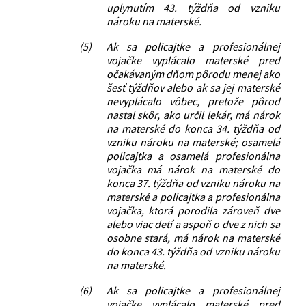
uplynutím 43. týždňa od vzniku
nároku na materské.
(5)
Ak sa policajtke a profesionálnej
vojačke vyplácalo materské pred
očakávaným dňom pôrodu menej ako
šesť týždňov alebo ak sa jej materské
nevyplácalo vôbec, pretože pôrod
nastal skôr, ako určil lekár, má nárok
na materské do konca 34. týždňa od
vzniku nároku na materské; osamelá
policajtka a osamelá profesionálna
vojačka má nárok na materské do
konca 37. týždňa od vzniku nároku na
materské a policajtka a profesionálna
vojačka, ktorá porodila zároveň dve
alebo viac detí a aspoň o dve z nich sa
osobne stará, má nárok na materské
do konca 43. týždňa od vzniku nároku
na materské.
(6)
Ak sa policajtke a profesionálnej
vojačke vyplácalo materské pred