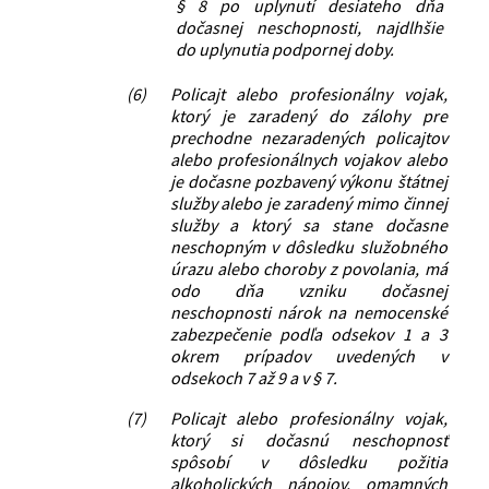
§ 8 po uplynutí desiateho dňa
dočasnej neschopnosti, najdlhšie
do uplynutia podpornej doby.
(6)
Policajt alebo profesionálny vojak,
ktorý je zaradený do zálohy pre
prechodne nezaradených policajtov
alebo profesionálnych vojakov alebo
je dočasne pozbavený výkonu štátnej
služby alebo je zaradený mimo činnej
služby a ktorý sa stane dočasne
neschopným v dôsledku služobného
úrazu alebo choroby z povolania, má
odo dňa vzniku dočasnej
neschopnosti nárok na nemocenské
zabezpečenie podľa odsekov 1 a 3
okrem prípadov uvedených v
odsekoch 7 až 9 a v § 7.
(7)
Policajt alebo profesionálny vojak,
ktorý si dočasnú neschopnosť
spôsobí v dôsledku požitia
alkoholických nápojov, omamných