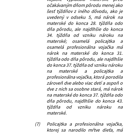
očakávaným dňom pôrodu menej ako
šesť týždňov z iného dôvodu, ako je
uvedený v odseku 5, má nárok na
materské do konca 28. týždňa odo
dňa pôrodu, ale najdlhšie do konca
34. týždňa od vzniku nároku na
materské; osamelá policajtka a
osamelá profesionálna vojačka má
nárok na materské do konca 31.
týždňa odo dňa pôrodu, ale najdlhšie
do konca 37. týždňa od vzniku nároku
na materské a policajtka a
profesionálna vojačka, ktorá porodila
zároveň dve alebo viac detí a aspoň o
dve z nich sa osobne stará, má nárok
na materské do konca 37. týždňa odo
dňa pôrodu, najdlhšie do konca 43.
týždňa od vzniku nároku na
materské.
(7)
Policajtka a profesionálna vojačka,
ktorej sa narodilo mŕtve dieťa, má