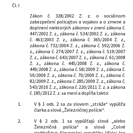
346/2005 Z. z.
Zákon o štátnej službe
Čl. I
Priestupkové konanie
profesionálnych vojakov ozbrojených
Zákon č. 328/2002 Z. z. o sociálnom
síl Slovenskej republiky a o zmene a
Nachádza sa v čiastke:
21/2013
zabezpečení policajtov a vojakov a o zmene a
doplnení niektorých zákonov
doplnení niektorých zákonov v znení zákona č.
447/2002 Z. z., zákona č. 534/2002 Z. z., zákona
č. 463/2003 Z. z., zákona č. 365/2004 Z. z.,
zákona č. 732/2004 Z. z., zákona č. 592/2006 Z.
z., zákona č. 274/2007 Z. z., zákona č. 519/2007
Z. z., zákona č. 643/2007 Z. z., zákona č. 61/2008
Z. z., zákona č. 445/2008 Z. z., zákona č.
449/2008 Z. z., zákona č. 58/2009 Z. z., zákona č.
59/2009 Z. z., zákona č. 70/2009 Z. z., zákona č.
82/2009 Z. z., zákona č. 285/2009 Z. z., zákona č.
543/2010 Z. z., zákona č. 220/2011 Z. z. a zákona
č. 185/2012 Z. z. sa mení a dopĺňa takto:
1.
V § 1 ods. 2 sa za slovom „stráže“ vypúšťa
čiarka a slová „Železničnej polície“.
2.
V § 2 ods. 1 sa vypúšťajú slová „alebo
Železničná polícia“ a slová „Colné
riaditeľstvo Slovenskej republiky (ďalej len