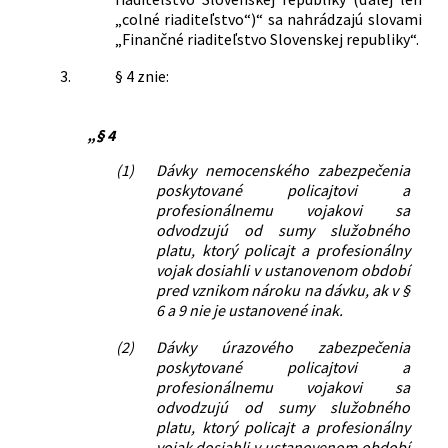
„colné riaditeľstvo“)“ sa nahrádzajú slovami
„Finančné riaditeľstvo Slovenskej republiky“.
3.
§ 4 znie:
„§ 4
(1)
Dávky nemocenského zabezpečenia
poskytované policajtovi a
profesionálnemu vojakovi sa
odvodzujú od sumy služobného
platu, ktorý policajt a profesionálny
vojak dosiahli v ustanovenom období
pred vznikom nároku na dávku, ak v §
6 a 9 nie je ustanovené inak.
(2)
Dávky úrazového zabezpečenia
poskytované policajtovi a
profesionálnemu vojakovi sa
odvodzujú od sumy služobného
platu, ktorý policajt a profesionálny
vojak dosiahli v ustanovenom období