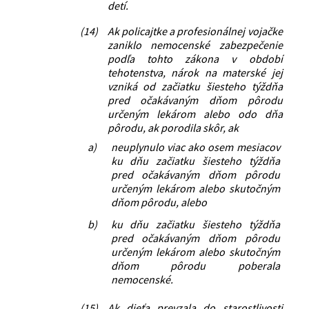
detí.
(14)
Ak policajtke a profesionálnej vojačke
zaniklo nemocenské zabezpečenie
podľa tohto zákona v období
tehotenstva, nárok na materské jej
vzniká od začiatku šiesteho týždňa
pred očakávaným dňom pôrodu
určeným lekárom alebo odo dňa
pôrodu, ak porodila skôr, ak
a)
neuplynulo viac ako osem mesiacov
ku dňu začiatku šiesteho týždňa
pred očakávaným dňom pôrodu
určeným lekárom alebo skutočným
dňom pôrodu, alebo
b)
ku dňu začiatku šiesteho týždňa
pred očakávaným dňom pôrodu
určeným lekárom alebo skutočným
dňom pôrodu poberala
nemocenské.
(15)
Ak dieťa prevzala do starostlivosti