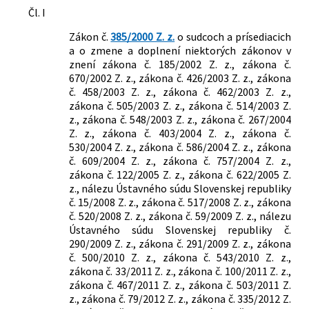
185/2002 Z. z.
Zákon o Súdnej rade Slovenskej
Čl. I
republiky a o zmene a doplnení
Zákon č.
385/2000 Z. z.
o sudcoch a prísediacich
niektorých zákonov
a o zmene a doplnení niektorých zákonov v
461/2003 Z. z.
Zákon o sociálnom poistení
znení zákona č. 185/2002 Z. z., zákona č.
215/2004 Z. z.
Zákon o ochrane utajovaných
670/2002 Z. z., zákona č. 426/2003 Z. z., zákona
skutočností a o zmene a doplnení
č. 458/2003 Z. z., zákona č. 462/2003 Z. z.,
niektorých zákonov
zákona č. 505/2003 Z. z., zákona č. 514/2003 Z.
757/2004 Z. z.
Zákon o súdoch a o zmene a doplnení
z., zákona č. 548/2003 Z. z., zákona č. 267/2004
niektorých zákonov
Z. z., zákona č. 403/2004 Z. z., zákona č.
301/2005 Z. z.
Trestný poriadok
530/2004 Z. z., zákona č. 586/2004 Z. z., zákona
č. 609/2004 Z. z., zákona č. 757/2004 Z. z.,
zákona č. 122/2005 Z. z., zákona č. 622/2005 Z.
z., nálezu Ústavného súdu Slovenskej republiky
č. 15/2008 Z. z., zákona č. 517/2008 Z. z., zákona
č. 520/2008 Z. z., zákona č. 59/2009 Z. z., nálezu
Ústavného súdu Slovenskej republiky č.
290/2009 Z. z., zákona č. 291/2009 Z. z., zákona
č. 500/2010 Z. z., zákona č. 543/2010 Z. z.,
zákona č. 33/2011 Z. z., zákona č. 100/2011 Z. z.,
zákona č. 467/2011 Z. z., zákona č. 503/2011 Z.
z., zákona č. 79/2012 Z. z., zákona č. 335/2012 Z.