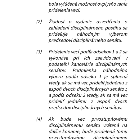
bola vylúčená možnosť ovplyvňovania
pridelenia vecí.
(2)
Žiadosť o vydanie osvedčenia o
zahladení disciplinárneho postihu sa
prideľuje náhodným výberom
predsedovi disciplinárneho senátu.
(3)
Pridelenie vecí podľa odsekov 1 a 2 sa
vykonáva pri ich zaevidovaní v
podateľni kancelárie disciplinárnych
senátov. Podmienka náhodného
výberu podľa odseku 1 je splnená
vtedy, ak sa má vec prideliť jednému z
aspoň dvoch disciplinárnych senátov,
a podľa odseku 2 vtedy, ak sa má vec
prideliť jednému z aspoň dvoch
predsedov disciplinárnych senátov.
(4)
Ak bude vec prvostupňovému
disciplinárnemu senátu vrátená na
ďalšie konanie, bude pridelená tomu
prvostupňovému disciplinárnemu