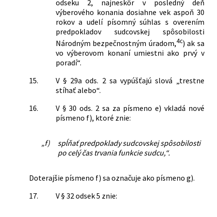
odseku 2, najneskôr v posledný deň
výberového konania dosiahne vek aspoň 30
rokov a udelí písomný súhlas s overením
predpokladov sudcovskej spôsobilosti
4c
Národným bezpečnostným úradom,
) ak sa
vo výberovom konaní umiestni ako prvý v
poradí“.
15.
V § 29a ods. 2 sa vypúšťajú slová „trestne
stíhať alebo“.
16.
V § 30 ods. 2 sa za písmeno e) vkladá nové
písmeno f), ktoré znie:
„f)
spĺňať predpoklady sudcovskej spôsobilosti
po celý čas trvania funkcie sudcu,“.
Doterajšie písmeno f) sa označuje ako písmeno g).
17.
V § 32 odsek 5 znie: