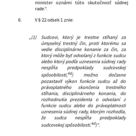
minister oznámi túto skutočnosť súdnej
rade.“.
6.
V § 22 odsek 1 znie:
„(1)
Sudcovi, ktorý je trestne stíhaný za
úmyselný trestný čin, proti ktorému sa
vedie disciplinárne konanie za čin, za
ktorý môže byť odvolaný z funkcie sudcu
alebo ktorý podľa uznesenia súdnej rady
nespĺňa predpoklady sudcovskej
4d
spôsobilosti,
) možno dočasne
pozastaviť výkon funkcie sudcu až do
právoplatného skončenia trestného
stíhania, disciplinárneho konania, do
rozhodnutia prezidenta o odvolaní z
funkcie sudcu alebo do právoplatnosti
uznesenia súdnej rady, ktorým rozhodla,
že sudca nespĺňa predpoklady
4d
sudcovskej spôsobilosti.
)“.