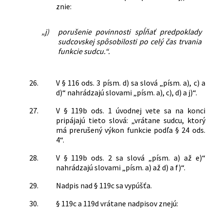
znie:
„j)
porušenie povinnosti spĺňať predpoklady
sudcovskej spôsobilosti po celý čas trvania
funkcie sudcu.“.
26.
V § 116 ods. 3 písm. d) sa slová „písm. a), c) a
d)“ nahrádzajú slovami „písm. a), c), d) a j)“.
27.
V § 119b ods. 1 úvodnej vete sa na konci
pripájajú tieto slová: „vrátane sudcu, ktorý
má prerušený výkon funkcie podľa § 24 ods.
4“.
28.
V § 119b ods. 2 sa slová „písm. a) až e)“
nahrádzajú slovami „písm. a) až d) a f)“.
29.
Nadpis nad § 119c sa vypúšťa.
30.
§ 119c a 119d vrátane nadpisov znejú: