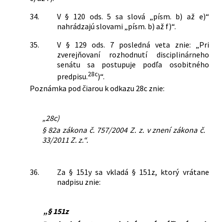
34.
V § 120 ods. 5 sa slová „písm. b) až e)“
nahrádzajú slovami „písm. b) až f)“.
35.
V § 129 ods. 7 posledná veta znie: „Pri
zverejňovaní rozhodnutí disciplinárneho
senátu sa postupuje podľa osobitného
28c
predpisu.
)“.
Poznámka pod čiarou k odkazu 28c znie:
„28c)
§ 82a zákona č. 757/2004 Z. z. v znení zákona č.
33/2011 Z. z.“.
36.
Za § 151y sa vkladá § 151z, ktorý vrátane
nadpisu znie:
„§ 151z