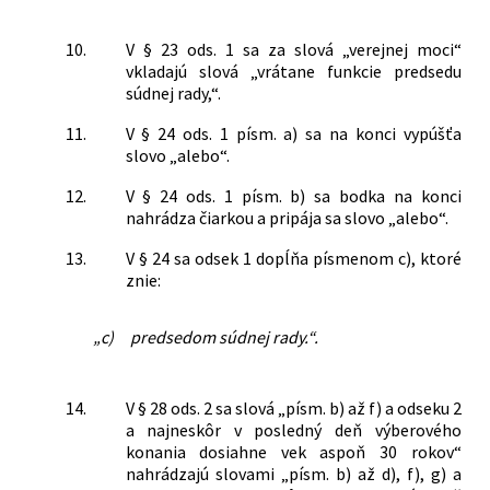
10.
V § 23 ods. 1 sa za slová „verejnej moci“
vkladajú slová „vrátane funkcie predsedu
súdnej rady,“.
11.
V § 24 ods. 1 písm. a) sa na konci vypúšťa
slovo „alebo“.
12.
V § 24 ods. 1 písm. b) sa bodka na konci
nahrádza čiarkou a pripája sa slovo „alebo“.
13.
V § 24 sa odsek 1 dopĺňa písmenom c), ktoré
znie:
„c)
predsedom súdnej rady.“.
14.
V § 28 ods. 2 sa slová „písm. b) až f) a odseku 2
a najneskôr v posledný deň výberového
konania dosiahne vek aspoň 30 rokov“
nahrádzajú slovami „písm. b) až d), f), g) a