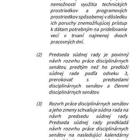
nemožnosti využitia technických
prostriedkov a programových
prostriedkov spôsobenej v dôsledku
ich poruchy znemožňujúcej prístup
k dátam potrebným na prideľovanie
vecí v trvaní najmenej dvoch
pracovných dní.
(2)
Predseda súdnej rady je povinný
návrh rozvrhu práce disciplinárnych
senátov, predtým než ho predloží
súdnej rade podľa odseku 3,
prerokovať s predsedami
disciplinárnych senátov a členmi
disciplinárnych senátov.
(3)
Rozvrh práce disciplinárnych senátov
a jeho zmeny schvaľuje súdna rada na
návrh predsedu súdnej rady.
Predseda súdnej rady predkladá
návrh rozvrhu práce disciplinárnych
senátov na nasledujúci kalendárny