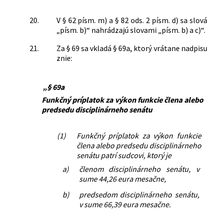
20.
V § 62 písm. m) a § 82 ods. 2 písm. d) sa slová
„písm. b)“ nahrádzajú slovami „písm. b) a c)“.
21.
Za § 69 sa vkladá § 69a, ktorý vrátane nadpisu
znie:
„§ 69a
Funkčný príplatok za výkon funkcie člena alebo
predsedu disciplinárneho senátu
(1)
Funkčný príplatok za výkon funkcie
člena alebo predsedu disciplinárneho
senátu patrí sudcovi, ktorý je
a)
členom disciplinárneho senátu, v
sume 44,26 eura mesačne,
b)
predsedom disciplinárneho senátu,
v sume 66,39 eura mesačne.