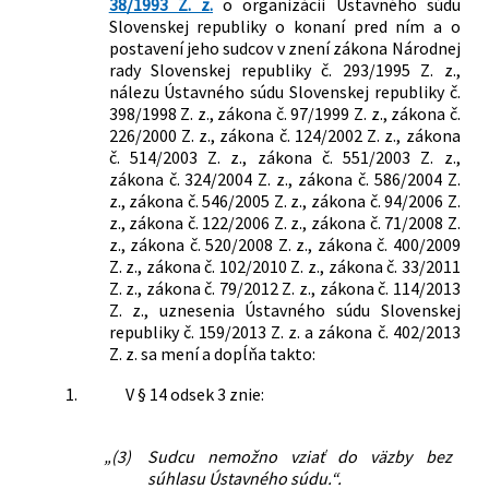
38/1993 Z. z.
o organizácii Ústavného súdu
Slovenskej republiky o konaní pred ním a o
postavení jeho sudcov v znení zákona Národnej
rady Slovenskej republiky č. 293/1995 Z. z.,
nálezu Ústavného súdu Slovenskej republiky č.
398/1998 Z. z., zákona č. 97/1999 Z. z., zákona č.
226/2000 Z. z., zákona č. 124/2002 Z. z., zákona
č. 514/2003 Z. z., zákona č. 551/2003 Z. z.,
zákona č. 324/2004 Z. z., zákona č. 586/2004 Z.
z., zákona č. 546/2005 Z. z., zákona č. 94/2006 Z.
z., zákona č. 122/2006 Z. z., zákona č. 71/2008 Z.
z., zákona č. 520/2008 Z. z., zákona č. 400/2009
Z. z., zákona č. 102/2010 Z. z., zákona č. 33/2011
Z. z., zákona č. 79/2012 Z. z., zákona č. 114/2013
Z. z., uznesenia Ústavného súdu Slovenskej
republiky č. 159/2013 Z. z. a zákona č. 402/2013
Z. z. sa mení a dopĺňa takto:
1.
V § 14 odsek 3 znie:
„(3)
Sudcu nemožno vziať do väzby bez
súhlasu Ústavného súdu.“.