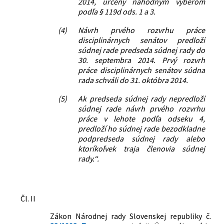
2014, určený náhodným výberom
podľa § 119d ods. 1 a 3.
(4)
Návrh prvého rozvrhu práce
disciplinárnych senátov predloží
súdnej rade predseda súdnej rady do
30. septembra 2014. Prvý rozvrh
práce disciplinárnych senátov súdna
rada schváli do 31. októbra 2014.
(5)
Ak predseda súdnej rady nepredloží
súdnej rade návrh prvého rozvrhu
práce v lehote podľa odseku 4,
predloží ho súdnej rade bezodkladne
podpredseda súdnej rady alebo
ktoríkoľvek traja členovia súdnej
rady.“.
Čl. II
Zákon Národnej rady Slovenskej republiky č.