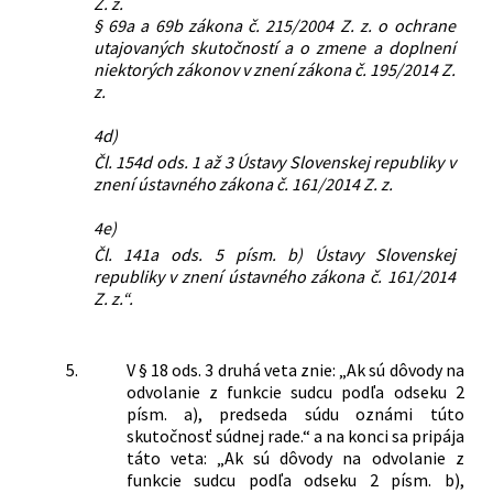
Z. z.
§ 69a a 69b zákona č. 215/2004 Z. z. o ochrane
utajovaných skutočností a o zmene a doplnení
niektorých zákonov v znení zákona č. 195/2014 Z.
z.
4d)
Čl. 154d ods. 1 až 3 Ústavy Slovenskej republiky v
znení ústavného zákona č. 161/2014 Z. z.
4e)
Čl. 141a ods. 5 písm. b) Ústavy Slovenskej
republiky v znení ústavného zákona č. 161/2014
Z. z.“.
5.
V § 18 ods. 3 druhá veta znie: „Ak sú dôvody na
odvolanie z funkcie sudcu podľa odseku 2
písm. a), predseda súdu oznámi túto
skutočnosť súdnej rade.“ a na konci sa pripája
táto veta: „Ak sú dôvody na odvolanie z
funkcie sudcu podľa odseku 2 písm. b),