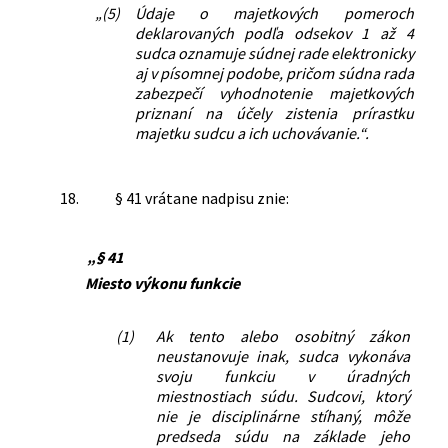
„(5)
Údaje o majetkových pomeroch
deklarovaných podľa odsekov 1 až 4
sudca oznamuje súdnej rade elektronicky
aj v písomnej podobe, pričom súdna rada
zabezpečí vyhodnotenie majetkových
priznaní na účely zistenia prírastku
majetku sudcu a ich uchovávanie.“.
18.
§ 41 vrátane nadpisu znie:
„§ 41
Miesto výkonu funkcie
(1)
Ak tento alebo osobitný zákon
neustanovuje inak, sudca vykonáva
svoju funkciu v úradných
miestnostiach súdu. Sudcovi, ktorý
nie je disciplinárne stíhaný, môže
predseda súdu na základe jeho