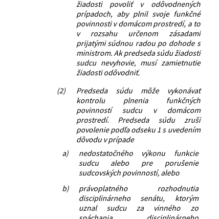
žiadosti povoliť v odôvodnených
prípadoch, aby plnil svoje funkčné
povinnosti v domácom prostredí, a to
v rozsahu určenom zásadami
prijatými súdnou radou po dohode s
ministrom. Ak predseda súdu žiadosti
sudcu nevyhovie, musí zamietnutie
žiadosti odôvodniť.
(2)
Predseda súdu môže vykonávať
kontrolu plnenia funkčných
povinností sudcu v domácom
prostredí. Predseda súdu zruší
povolenie podľa odseku 1 s uvedením
dôvodu v prípade
a)
nedostatočného výkonu funkcie
sudcu alebo pre porušenie
sudcovských povinností, alebo
b)
právoplatného rozhodnutia
disciplinárneho senátu, ktorým
uznal sudcu za vinného zo
spáchania disciplinárneho