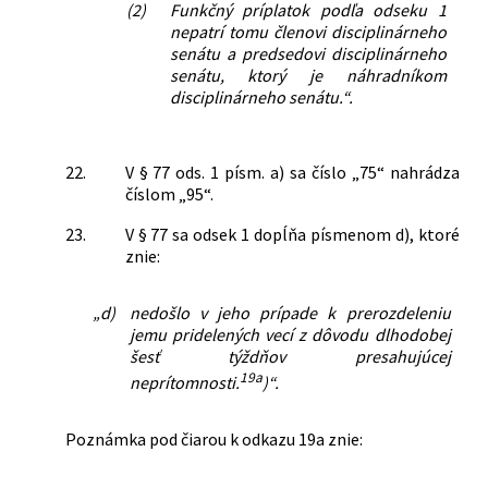
(2)
Funkčný príplatok podľa odseku 1
nepatrí tomu členovi disciplinárneho
senátu a predsedovi disciplinárneho
senátu, ktorý je náhradníkom
disciplinárneho senátu.“.
22.
V § 77 ods. 1 písm. a) sa číslo „75“ nahrádza
číslom „95“.
23.
V § 77 sa odsek 1 dopĺňa písmenom d), ktoré
znie:
„d)
nedošlo v jeho prípade k prerozdeleniu
jemu pridelených vecí z dôvodu dlhodobej
šesť týždňov presahujúcej
19a
neprítomnosti.
)“.
Poznámka pod čiarou k odkazu 19a znie: