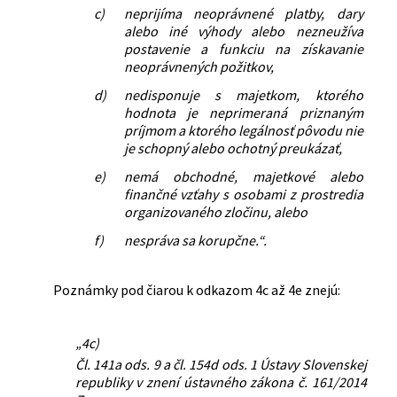
c)
neprijíma neoprávnené platby, dary
alebo iné výhody alebo nezneužíva
postavenie a funkciu na získavanie
neoprávnených požitkov,
d)
nedisponuje s majetkom, ktorého
hodnota je neprimeraná priznaným
príjmom a ktorého legálnosť pôvodu nie
je schopný alebo ochotný preukázať,
e)
nemá obchodné, majetkové alebo
finančné vzťahy s osobami z prostredia
organizovaného zločinu, alebo
f)
nespráva sa korupčne.“.
Poznámky pod čiarou k odkazom 4c až 4e znejú:
„4c)
Čl. 141a ods. 9 a čl. 154d ods. 1 Ústavy Slovenskej
republiky v znení ústavného zákona č. 161/2014