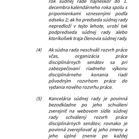
rok súdnej rade najneskôr do 1.
decembra kalendárneho roka spolu s
pripomienkami vznesenými podľa
odseku 2; ak ho predseda súdnej rady
nepredloží v tejto lehote, urobí tak
podpredseda súdnej rady alebo
ktoríkoľvek traja členovia súdnej rady.
(4)
Ak súdna rada neschváli rozvrh práce
včas, organizácia práce
disciplinárnych senátov sa pri
zabezpečovaní riadneho výkonu
disciplinárneho konania riadi
pôvodným rozvrhom práce do
vydania nového rozvrhu práce.
(5)
Kancelária súdnej rady je povinná
bezodkladne po jeho schválení
zverejniť na webovom sídle súdnej
rady schválený rozvrh práce
disciplinárnych senátov; rovnako je
povinná zverejňovať aj jeho zmeny a
jeho úplné znenie po každej