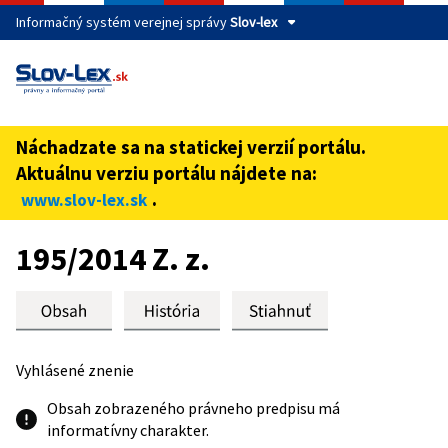
Informačný systém verejnej správy
Slov-lex
Táto stránka je zabezpečená
Buďte pozorní a vždy sa uistite, že zdieľate informácie iba
cez zabezpečenú webovú stránku verejnej správy SR.
Náchadzate sa na statickej verzií portálu.
Zabezpečená stránka vždy začína https:// pred názvom
Aktuálnu verziu portálu nájdete na:
domény webového sídla.
.
www.slov-lex.sk
Preskoč na obsah
195/2014 Z. z.
Vyhlásené znenie
Obsah zobrazeného právneho predpisu má
informatívny charakter.