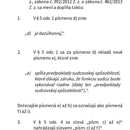
z., zákona č. 392/2012 Z. z. a zákona č. 462/2013
Z. z. sa mení a dopĺňa takto:
1.
V § 5 ods. 1 písmeno d) znie:
„d)
je bezúhonný,“.
2.
V § 5 ods. 1 sa za písmeno d) vkladá nové
písmeno e), ktoré znie:
„e)
spĺňa predpoklady sudcovskej spôsobilosti,
ktoré dávajú záruku, že funkciu sudcu bude
vykonávať riadne (ďalej len „predpoklady
sudcovskej spôsobilosti“),“.
Doterajšie písmená e) až h) sa označujú ako písmená
f) až i).
3.
V § 5 ods. 4 sa slová „písm. c) až e)“
nahrádzajú slovami „písm. c) až f)“.