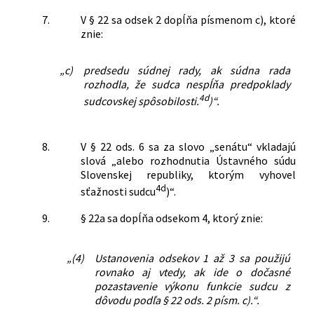
7.
V § 22 sa odsek 2 dopĺňa písmenom c), ktoré
znie:
„c)
predsedu súdnej rady, ak súdna rada
rozhodla, že sudca nespĺňa predpoklady
4d
sudcovskej spôsobilosti.
)“.
8.
V § 22 ods. 6 sa za slovo „senátu“ vkladajú
slová „alebo rozhodnutia Ústavného súdu
Slovenskej republiky, ktorým vyhovel
4d
sťažnosti sudcu
)“.
9.
§ 22a sa dopĺňa odsekom 4, ktorý znie:
„(4)
Ustanovenia odsekov 1 až 3 sa použijú
rovnako aj vtedy, ak ide o dočasné
pozastavenie výkonu funkcie sudcu z
dôvodu podľa § 22 ods. 2 písm. c).“.