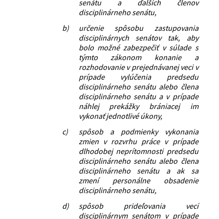
senátu a ďalších členov
disciplinárneho senátu,
b)
určenie spôsobu zastupovania
disciplinárnych senátov tak, aby
bolo možné zabezpečiť v súlade s
týmto zákonom konanie a
rozhodovanie v prejednávanej veci v
prípade vylúčenia predsedu
disciplinárneho senátu alebo člena
disciplinárneho senátu a v prípade
náhlej prekážky brániacej im
vykonať jednotlivé úkony,
c)
spôsob a podmienky vykonania
zmien v rozvrhu práce v prípade
dlhodobej neprítomnosti predsedu
disciplinárneho senátu alebo člena
disciplinárneho senátu a ak sa
zmení personálne obsadenie
disciplinárneho senátu,
d)
spôsob prideľovania vecí
disciplinárnym senátom v prípade