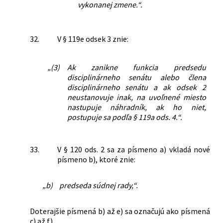
vykonanej zmene.“.
32.
V § 119e odsek 3 znie:
„(3)
Ak zanikne funkcia predsedu
disciplinárneho senátu alebo člena
disciplinárneho senátu a ak odsek 2
neustanovuje inak, na uvoľnené miesto
nastupuje náhradník, ak ho niet,
postupuje sa podľa § 119a ods. 4.“.
33.
V § 120 ods. 2 sa za písmeno a) vkladá nové
písmeno b), ktoré znie:
„b)
predseda súdnej rady,“.
Doterajšie písmená b) až e) sa označujú ako písmená
c) až f).