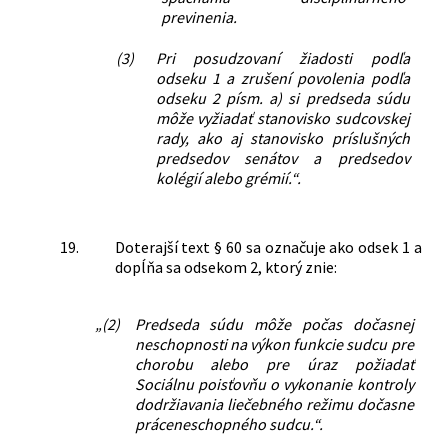
previnenia.
(3)
Pri posudzovaní žiadosti podľa
odseku 1 a zrušení povolenia podľa
odseku 2 písm. a) si predseda súdu
môže vyžiadať stanovisko sudcovskej
rady, ako aj stanovisko príslušných
predsedov senátov a predsedov
kolégií alebo grémií.“.
19.
Doterajší text § 60 sa označuje ako odsek 1 a
dopĺňa sa odsekom 2, ktorý znie:
„(2)
Predseda súdu môže počas dočasnej
neschopnosti na výkon funkcie sudcu pre
chorobu alebo pre úraz požiadať
Sociálnu poisťovňu o vykonanie kontroly
dodržiavania liečebného režimu dočasne
práceneschopného sudcu.“.