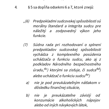
4.
§ 5 sa dopĺňa odsekmi 6 a 7, ktoré znejú:
„(6)
Predpokladmi sudcovskej spôsobilosti sú
morálny štandard a integrita sudcu pre
náležitý a zodpovedný výkon jeho
funkcie.
(7)
Súdna rada pri rozhodovaní o splnení
predpokladov sudcovskej spôsobilosti
vychádza z komplexného posúdenia
uchádzača o funkciu sudcu, ako aj z
podkladov Národného bezpečnostného
4c
4d
úradu,
) ktorými sa zisťuje, či sudca
)
4e
alebo uchádzač o funkciu sudcu
)
a)
nie je pod preukázateľným nátlakom v
dôsledku finančnej situácie,
b)
nie je preukázateľne závislý od
konzumácie alkoholických nápojov
alebo od iných návykových látok,