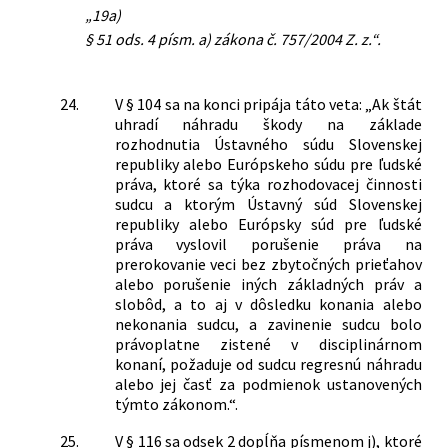
„19a)
§ 51 ods. 4 písm. a) zákona č. 757/2004 Z. z.“.
24.
V § 104 sa na konci pripája táto veta: „Ak štát
uhradí náhradu škody na základe
rozhodnutia Ústavného súdu Slovenskej
republiky alebo Európskeho súdu pre ľudské
práva, ktoré sa týka rozhodovacej činnosti
sudcu a ktorým Ústavný súd Slovenskej
republiky alebo Európsky súd pre ľudské
práva vyslovil porušenie práva na
prerokovanie veci bez zbytočných prieťahov
alebo porušenie iných základných práv a
slobôd, a to aj v dôsledku konania alebo
nekonania sudcu, a zavinenie sudcu bolo
právoplatne zistené v disciplinárnom
konaní, požaduje od sudcu regresnú náhradu
alebo jej časť za podmienok ustanovených
týmto zákonom.“.
25.
V § 116 sa odsek 2 dopĺňa písmenom j), ktoré