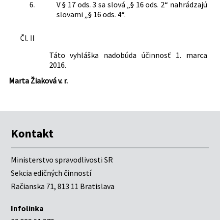
6.
V § 17 ods. 3 sa slová „§ 16 ods. 2“ nahrádzajú
slovami „§ 16 ods. 4“.
Čl. II
Táto vyhláška nadobúda účinnosť 1. marca
2016.
Marta Žiaková v. r.
Kontakt
Ministerstvo spravodlivosti SR
Sekcia edičných činností
Račianska 71, 813 11 Bratislava
Infolinka