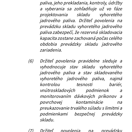
paliva, jeho prekladania, kontroly, údržby
a vyberania sa zohľadňuje už vo fáze
projektovania skladu vyhoretého
jadrového paliva. Držiteľ povolenia na
prevádzku skladu vyhoretého jadrového
paliva zabezpečí, že rezervná skladovacia
kapacita zostane zachovaná počas celého
obdobia prevádzky skladu jadrového
zariadenia.
(6)
Držiteľ povolenia pravidelne sleduje a
vyhodnocuje stav skladu vyhoretého
jadrového paliva a stav skladovaného
vyhoretého jadrového paliva, najmä
kontrolou tesnosti bariér,
vnútroskladových podmienok a
monitorovaním dávkových príkonov a
povrchovej kontaminácie na
preukazovanie trvalého súladu s limitmi a
podmienkami bezpečnej prevádzky
skladu.
(7)
Držiteľ povolenia na prevádzku