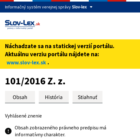
Informačný systém verejnej správy
Slov-lex
Táto stránka je zabezpečená
Buďte pozorní a vždy sa uistite, že zdieľate informácie iba
cez zabezpečenú webovú stránku verejnej správy SR.
Náchadzate sa na statickej verzií portálu.
Zabezpečená stránka vždy začína https:// pred názvom
Aktuálnu verziu portálu nájdete na:
domény webového sídla.
.
www.slov-lex.sk
Preskoč na obsah
101/2016 Z. z.
Vyhlásené znenie
Obsah zobrazeného právneho predpisu má
informatívny charakter.