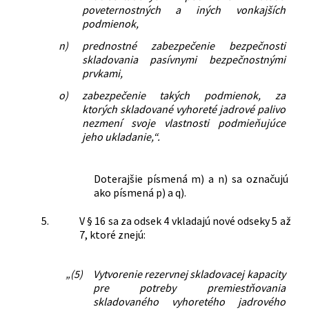
poveternostných a iných vonkajších
podmienok,
n)
prednostné zabezpečenie bezpečnosti
skladovania pasívnymi bezpečnostnými
prvkami,
o)
zabezpečenie takých podmienok, za
ktorých skladované vyhoreté jadrové palivo
nezmení svoje vlastnosti podmieňujúce
jeho ukladanie,“.
Doterajšie písmená m) a n) sa označujú
ako písmená p) a q).
5.
V § 16 sa za odsek 4 vkladajú nové odseky 5 až
7, ktoré znejú:
„(5)
Vytvorenie rezervnej skladovacej kapacity
pre potreby premiestňovania
skladovaného vyhoretého jadrového