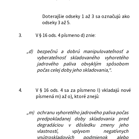
Doterajšie odseky 1 až 3 sa označujú ako
odseky 3 až 5.
3.
V § 16 ods. 4 písmeno d) znie:
„d)
bezpečnú a dobrú manipulovateľnosť a
vyberateľnosť skladovaného vyhoretého
jadrového paliva obvyklým spôsobom
počas celej doby jeho skladovania,“.
4.
V § 16 ods. 4 sa za písmeno l) vkladajú nové
písmená m) až o), ktoré znejú:
„m)
ochranu vyhoretého jadrového paliva počas
predpokladanej doby skladovania pred
degradáciou v dôsledku zmeny jeho
vlastností, vplyvom negatívnych
vnútroskladových podmienok alebo