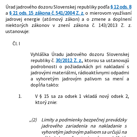
Odpady, nakladanie s odpadmi
Úrad jadrového dozoru Slovenskej republiky podľa
§ 12 ods. 8
a
§ 21 ods. 15 zákona č. 541/2004 Z. z.
o mierovom využívaní
jadrovej energie (atómový zákon) a o zmene a doplnení
niektorých zákonov v znení zákona č. 143/2013 Z. z.
ustanovuje:
Čl. I
Vyhláška Úradu jadrového dozoru Slovenskej
republiky č.
30/2012 Z. z.
, ktorou sa ustanovujú
podrobnosti o požiadavkách pri nakladaní s
jadrovými materiálmi, rádioaktívnymi odpadmi
a vyhoretým jadrovým palivom sa mení a
dopĺňa takto:
1.
V § 15 sa za odsek 1 vkladá nový odsek 2,
ktorý znie:
„(2)
Limity a podmienky bezpečnej prevádzky
jadrového zariadenia na nakladanie s
vyhoretým jadrovým palivom sa určujú na