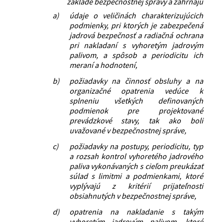
základe bezpečnostnej správy a zahŕňajú
a)
údaje o veličinách charakterizujúcich
podmienky, pri ktorých je zabezpečená
jadrová bezpečnosť a radiačná ochrana
pri nakladaní s vyhoretým jadrovým
palivom, a spôsob a periodicitu ich
meraní a hodnotení,
b)
požiadavky na činnosť obsluhy a na
organizačné opatrenia vedúce k
splneniu všetkých definovaných
podmienok pre projektované
prevádzkové stavy, tak ako boli
uvažované v bezpečnostnej správe,
c)
požiadavky na postupy, periodicitu, typ
a rozsah kontrol vyhoretého jadrového
paliva vykonávaných s cieľom preukázať
súlad s limitmi a podmienkami, ktoré
vyplývajú z kritérií prijateľnosti
obsiahnutých v bezpečnostnej správe,
d)
opatrenia na nakladanie s takým
vyhoretým jadrovým palivom, ktoré