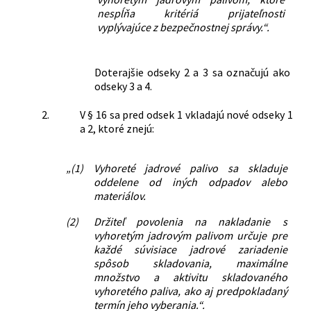
nespĺňa kritériá prijateľnosti
vyplývajúce z bezpečnostnej správy.“.
Doterajšie odseky 2 a 3 sa označujú ako
odseky 3 a 4.
2.
V § 16 sa pred odsek 1 vkladajú nové odseky 1
a 2, ktoré znejú:
„(1)
Vyhoreté jadrové palivo sa skladuje
oddelene od iných odpadov alebo
materiálov.
(2)
Držiteľ povolenia na nakladanie s
vyhoretým jadrovým palivom určuje pre
každé súvisiace jadrové zariadenie
spôsob skladovania, maximálne
množstvo a aktivitu skladovaného
vyhoretého paliva, ako aj predpokladaný
termín jeho vyberania.“.