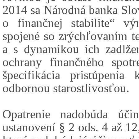
2014 sa Národná banka Slo
o finančnej stabilite“ vý
spojené so zrýchľovaním t
a s dynamikou ich zadlžen
ochrany finančného spotr
špecifikácia pristúpenia
odbornou starostlivosťou.
Opatrenie nadobúda úči
ustanovení § 2 ods. 4 až 12,