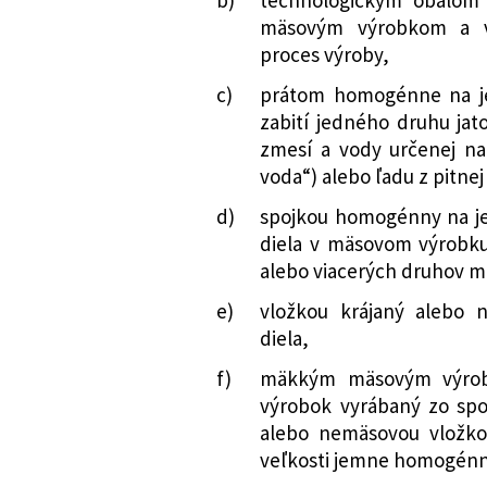
mäsovým výrobkom a v
proces výroby,
c)
prátom homogénne na j
zabití jedného druhu jato
zmesí a vody určenej na
voda“) alebo ľadu z pitnej
d)
spojkou homogénny na j
diela v mäsovom výrobk
alebo viacerých druhov mä
e)
vložkou krájaný alebo 
diela,
f)
mäkkým mäsovým výrob
výrobok vyrábaný zo spo
alebo nemäsovou vložko
veľkosti jemne homogénn