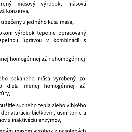
varený mäsový výrobok, mäsová
vá konzerva,
upečený z jedného kusa mäsa,
kom výrobok tepelne opracovaný
epelnou úpravou v kombinácii s
emnej homogénnej až nehomogénnej
ebo sekaného mäsa vyrobený zo
o diela menej homogénnej až
úry,
užitie suchého tepla alebo vlhkého
 denaturáciu bielkovín, usmrtenie a
mov a inaktiváciu enzýmov,
leným mäsom výrobok z nasolených