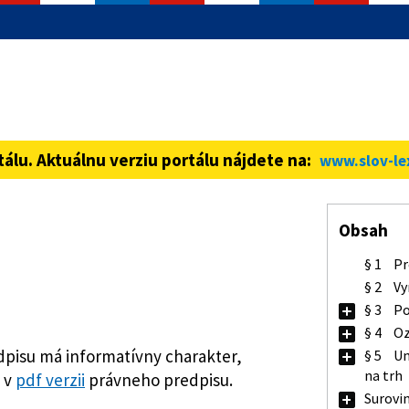
informácie iba cez zabezpečenú
ná stránka vždy začína https://
tálu. Aktuálnu verziu portálu nájdete na:
www.slov-le
Obsah
§ 1
Pr
§ 2
Vy
§ 3
Po
§ 4
Oz
pisu má informatívny charakter,
§ 5
Um
na trh
 v
pdf verzii
právneho predpisu.
Surovi