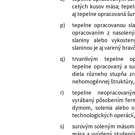
celých kusov mäsa; tep
aj tepelne opracovaná šu
p)
tepelne opracovanou sl
opracovaním z nasolený
slaniny alebo vykoste
slaninou je aj varený brav
q)
trvanlivým tepelne 
tepelne opracovaný a s
diela rôzneho stupňa z
nehomogénnej štruktúry,
r)
tepelne neopracovan
vyrábaný pôsobením ferm
dymom, solenia alebo o
technologických operácií
s)
surovým soleným mäsom 
mäsa a vyúdený studen