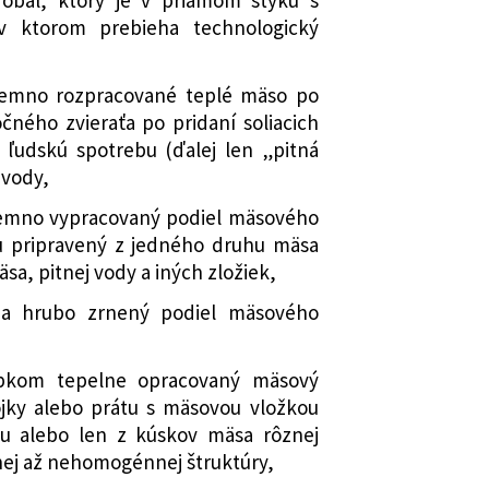
 ktorom prebieha technologický
emno rozpracované teplé mäso po
čného zvieraťa po pridaní soliacich
 ľudskú spotrebu (ďalej len „pitná
 vody,
emno vypracovaný podiel mäsového
u pripravený z jedného druhu mäsa
sa, pitnej vody a iných zložiek,
na hrubo zrnený podiel mäsového
kom tepelne opracovaný mäsový
jky alebo prátu s mäsovou vložkou
u alebo len z kúskov mäsa rôznej
ej až nehomogénnej štruktúry,