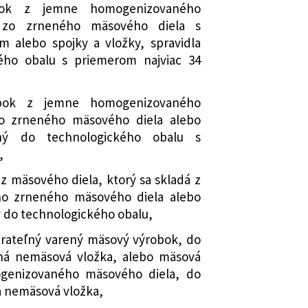
ok z jemne homogenizovaného
 zo zrneného mäsového diela s
m alebo spojky a vložky, spravidla
ého obalu s priemerom najviac 34
bok z jemne homogenizovaného
o zrneného mäsového diela alebo
ný do technologického obalu s
,
 mäsového diela, ktorý sa skladá z
o zrneného mäsového diela alebo
ý do technologického obalu,
ierateľný varený mäsový výrobok, do
ná nemäsová vložka, alebo mäsová
genizovaného mäsového diela, do
á nemäsová vložka,