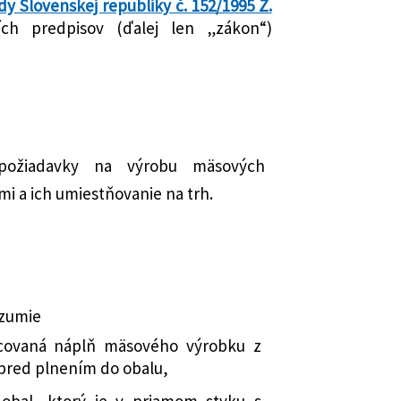
dy Slovenskej republiky č. 152/1995 Z.
ch predpisov (ďalej len „zákon“)
 požiadavky na výrobu mäsových
mi a ich umiestňovanie na trh.
ozumie
covaná náplň mäsového výrobku z
 pred plnením do obalu,
obal, ktorý je v priamom styku s