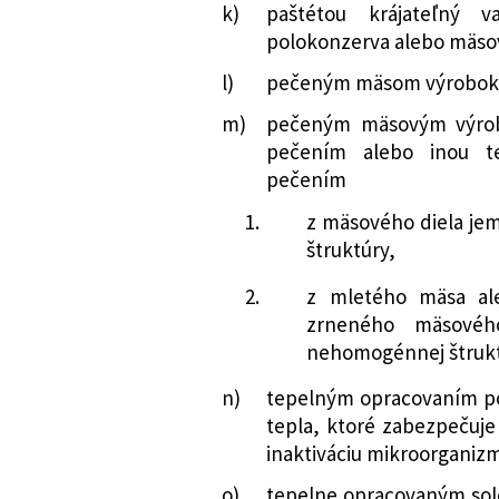
k)
paštétou krájateľný 
polokonzerva alebo mäso
l)
pečeným mäsom výrobok 
m)
pečeným mäsovým výrob
pečením alebo inou t
pečením
1.
z mäsového diela j
štruktúry,
2.
z mletého mäsa al
zrneného mäsovéh
nehomogénnej štrukt
n)
tepelným opracovaním po
tepla, ktoré zabezpečuje
inaktiváciu mikroorganiz
o)
tepelne opracovaným so