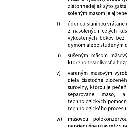
zlatohnedej až sýto gašt
soleným mäsom je aj tep
t)
údenou slaninou vrátane
z nasolených celých kus
vykostených bokov bez 
dymom alebo studeným
u)
sušeným mäsom mäsový 
ktorého trvanlivosť a be
v)
vareným mäsovým výro
diela čiastočne zložené
suroviny, ktorou je pečeň
separované mäso, a
technologických pomocný
technologického procesu 
w)
mäsovou polokonzervo
nepriedušne uzavretý v 