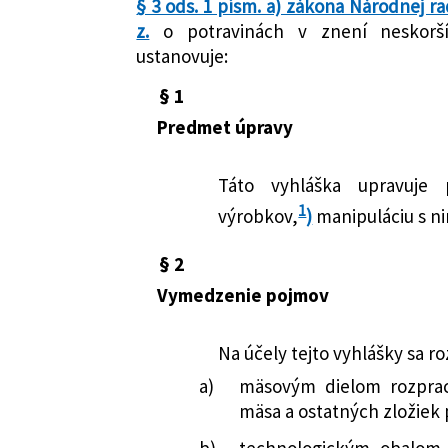
§ 3 ods. 1 písm. a) zákona Národnej ra
Potravinárstvo
z.
o potravinách v znení neskorší
ustanovuje:
§ 1
Predmet úpravy
Táto vyhláška upravuje
1
výrobkov,
)
manipuláciu s ni
§ 2
Vymedzenie pojmov
Na účely tejto vyhlášky sa r
a)
mäsovým dielom rozpra
mäsa a ostatných zložiek
b)
technologickým obalom 