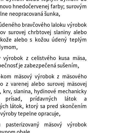
anovo hnedočervenej farby; surovým
elne neopracovaná šunka,
 údeného bravčového laloku výrobok
ov surovej chrbtovej slaniny alebo
kože alebo s kožou údený teplým
 dymom,
výrobok z celistvého kusa mäsa,
zpečnosť je zabezpečená sušením,
bkom mäsový výrobok z mäsového
ho z varenej alebo surovej mäsovej
, krv, slanina, hydinové mechanicky
 prísad, prídavných látok a
ch látok, ktorý sa pred skončením
výroby tepelne opracuje,
u pasterizovaný mäsový výrobok
pevnom obale,