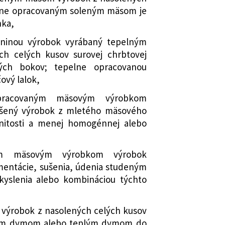
elne opracovaným soleným mäsom je
nka,
aninou výrobok vyrábaný tepelným
ch celých kusov surovej chrbtovej
ných bokov; tepelne opracovanou
čový lalok,
opracovaným mäsovým výrobkom
ušený výrobok z mletého mäsového
rnitosti a menej homogénnej alebo
ým mäsovým výrobkom výrobok
entácie, sušenia, údenia studeným
kyslenia alebo kombináciou týchto
,
výrobok z nasolených celých kusov
ým dymom alebo teplým dymom do