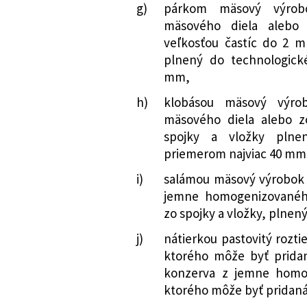
g)
párkom mäsový výrob
mäsového diela alebo
veľkosťou častíc do 2 m
plnený do technologick
mm,
h)
klobásou mäsový výro
mäsového diela alebo z
spojky a vložky plne
priemerom najviac 40 mm
i)
salámou mäsový výrobok z
jemne homogenizovanéh
zo spojky a vložky, plnen
j)
nátierkou pastovitý rozt
ktorého môže byť prida
konzerva z jemne homo
ktorého môže byť pridan