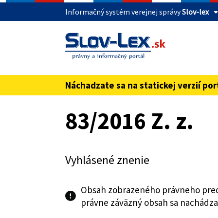
Informačný systém verejnej správy
Slov-lex
Táto stránka je zabezpečená
Buďte pozorní a vždy sa uistite, že zdieľate 
webovú stránku verejnej správy SR. Zabezpeče
pred názvom domény webového sídla.
Náchadzate sa na statickej verzií por
Preskoč na obsah
83/2016 Z. z.
Vyhlásené znenie
Obsah zobrazeného právneho pred
právne záväzný obsah sa nachádza