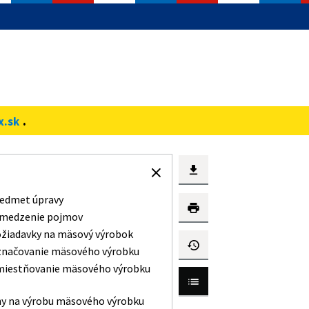
.
x.sk
edmet úpravy
medzenie pojmov
žiadavky na mäsový výrobok
načovanie mäsového výrobku
iestňovanie mäsového výrobku
ny na výrobu mäsového výrobku