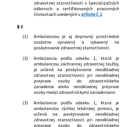
zdravotnej starostlivosti v špecializačných
439/2023 Z. z.
Vyhláška Ministerstva zdravotníctva
odboroch a certifikovaných pracovných
Slovenskej republiky, ktorou sa dopĺňa
činnostiach uvedených v
prílohe č. 1
.
vyhláška Ministerstva zdravotníctva
Slovenskej republiky č. 84/2016 Z. z.,
§ 2
ktorou sa ustanovujú určujúce znaky
jednotlivých druhov zdravotníckych
(1)
Ambulanciou je aj dopravný prostriedok
zariadení v znení neskorších predpisov
osobitne upravený a vybavený na
61/2025 Z. z.
Vyhláška Ministerstva zdravotníctva
poskytovanie zdravotnej starostlivosti.
Slovenskej republiky, ktorou sa mení a
(2)
Ambulancia podľa odseku 1, ktorá je
dopĺňa vyhláška Ministerstva
ambulanciou záchrannej zdravotnej služby,
zdravotníctva Slovenskej republiky č.
je určená na poskytovanie neodkladnej
84/2016 Z. z., ktorou sa ustanovujú
zdravotnej starostlivosti pri neodkladnej
určujúce znaky jednotlivých druhov
preprave osoby do zdravotníckeho
zdravotníckych zariadení v znení
zariadenia alebo neodkladnej preprave
neskorších predpisov
osoby medzi zdravotníckymi zariadeniami.
11/2026 Z. z.
Vyhláška Ministerstva zdravotníctva
(3)
Ambulancia podľa odseku 1, ktorá je
Slovenskej republiky, ktorou sa dopĺňa
ambulanciou rýchlej lekárskej pomoci, je
vyhláška Ministerstva zdravotníctva
určená na poskytovanie neodkladnej
Slovenskej republiky č. 84/2016 Z. z.,
zdravotnej starostlivosti pri neodkladnej
ktorou sa ustanovujú určujúce znaky
preprave osoby do zdravotníckeho