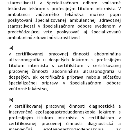
starostlivosti v špecializačnom odbore vnútorné
lekárstvo lekárom s profesijným titulom internista. V
ambulancii vnútorného lekárstva možno popri
poskytovaní špecializovanej ambulantnej zdravotnej
starostlivosti v špecializačnom odbore uvedenom v
predchádzajúcej vete poskytovať aj špecializovanú
ambulantnú zdravotnú starostlivosť
a)
v certifikovanej pracovnej činnosti abdominálna
ultrasonografia u dospelých lekárom s profesijným
titulom internista s certifikátom v certifikovanej
pracovnej činnosti abdominálna ultrasonografia u
dospelých, ak certifikačná príprava nebola súčasťou
špecializačnej prípravy v špecializačnom odbore
vnútorné lekárstvo,
b)
v certifikovanej pracovnej činnosti diagnostická a
intervenčná ezofagogastroduodenoskopia lekárom s
profesijným titulom internista s certifikátom v
certifikovanej pracovnej činnosti diagnostická a
intervenčná ezofagogastroduodenoskopia, ak