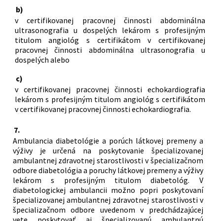
b)
v certifikovanej pracovnej činnosti abdominálna
ultrasonografia u dospelých lekárom s profesijným
titulom angiológ s certifikátom v certifikovanej
pracovnej činnosti abdominálna ultrasonografia u
dospelých alebo
c)
v certifikovanej pracovnej činnosti echokardiografia
lekárom s profesijným titulom angiológ s certifikátom
v certifikovanej pracovnej činnosti echokardiografia.
7.
Ambulancia diabetológie a porúch látkovej premeny a
výživy je určená na poskytovanie špecializovanej
ambulantnej zdravotnej starostlivosti v špecializačnom
odbore diabetológia a poruchy látkovej premeny a výživy
lekárom s profesijným titulom diabetológ. V
diabetologickej ambulancii možno popri poskytovaní
špecializovanej ambulantnej zdravotnej starostlivosti v
špecializačnom odbore uvedenom v predchádzajúcej
vete poskytovať aj špecializovanú ambulantnú