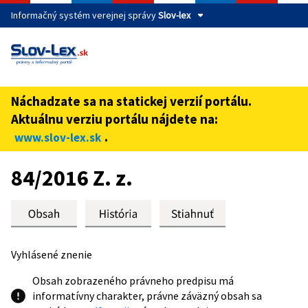
Informačný systém verejnej správy
Slov-lex
Táto stránka je zabezpečená
Buďte pozorní a vždy sa uistite, že zdieľate informácie iba
cez zabezpečenú webovú stránku verejnej správy SR.
Náchadzate sa na statickej verzií portálu.
Zabezpečená stránka vždy začína https:// pred názvom
Aktuálnu verziu portálu nájdete na:
domény webového sídla.
.
www.slov-lex.sk
Preskoč na obsah
84/2016 Z. z.
Vyhlásené znenie
Obsah zobrazeného právneho predpisu má
informatívny charakter, právne záväzný obsah sa