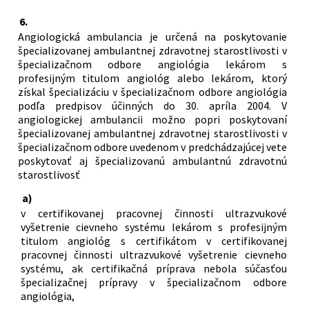
6.
Angiologická ambulancia je určená na poskytovanie
špecializovanej ambulantnej zdravotnej starostlivosti v
špecializačnom odbore angiológia lekárom s
profesijným titulom angiológ alebo lekárom, ktorý
získal špecializáciu v špecializačnom odbore angiológia
podľa predpisov účinných do 30. apríla 2004. V
angiologickej ambulancii možno popri poskytovaní
špecializovanej ambulantnej zdravotnej starostlivosti v
špecializačnom odbore uvedenom v predchádzajúcej vete
poskytovať aj špecializovanú ambulantnú zdravotnú
starostlivosť
a)
v certifikovanej pracovnej činnosti ultrazvukové
vyšetrenie cievneho systému lekárom s profesijným
titulom angiológ s certifikátom v certifikovanej
pracovnej činnosti ultrazvukové vyšetrenie cievneho
systému, ak certifikačná príprava nebola súčasťou
špecializačnej prípravy v špecializačnom odbore
angiológia,