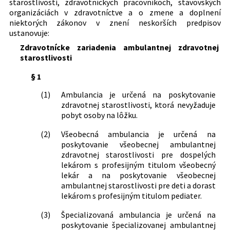
starostlivosti, zdravotníckych pracovníkoch, stavovských
Lekári, zdravotnícki zamestnanci
dopĺňa vyhláška Ministerstva
organizáciách v zdravotníctve a o zmene a doplnení
Lekárne a liečivá
zdravotníctva Slovenskej republiky č.
niektorých zákonov v znení neskorších predpisov
Zdravotná a liečebná starostlivosť
84/2016 Z. z., ktorou sa ustanovujú
ustanovuje:
Zdravotnícke zariadenia
určujúce znaky jednotlivých druhov
Zdravotnícke zariadenia ambulantnej zdravotnej
zdravotníckych zariadení v znení
starostlivosti
vyhlášky č. 387/2016 Z. z.
§ 1
418/2022 Z. z.
Vyhláška Ministerstva zdravotníctva
Slovenskej republiky, ktorou sa dopĺňa
(1)
Ambulancia je určená na poskytovanie
vyhláška Ministerstva zdravotníctva
zdravotnej starostlivosti, ktorá nevyžaduje
Slovenskej republiky č. 84/2016 Z. z.,
pobyt osoby na lôžku.
ktorou sa ustanovujú určujúce znaky
(2)
Všeobecná ambulancia je určená na
jednotlivých druhov zdravotníckych
poskytovanie všeobecnej ambulantnej
zariadení v znení neskorších predpisov
zdravotnej starostlivosti pre dospelých
89/2023 Z. z.
Vyhláška Ministerstva zdravotníctva
lekárom s profesijným titulom všeobecný
Slovenskej republiky, ktorou sa mení
lekár a na poskytovanie všeobecnej
vyhláška Ministerstva zdravotníctva
ambulantnej starostlivosti pre deti a dorast
Slovenskej republiky č. 84/2016 Z. z.,
lekárom s profesijným titulom pediater.
ktorou sa ustanovujú určujúce znaky
jednotlivých druhov zdravotníckych
(3)
Špecializovaná ambulancia je určená na
zariadení v znení neskorších predpisov
poskytovanie špecializovanej ambulantnej