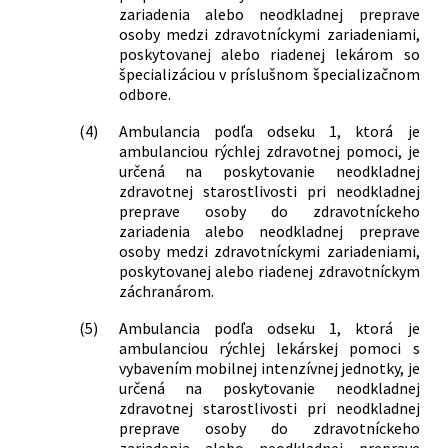
jednotlivých druhov zdravotníckych
zariadenia alebo neodkladnej preprave
zariadení v znení neskorších predpisov
osoby medzi zdravotníckymi zariadeniami,
poskytovanej alebo riadenej lekárom so
špecializáciou v príslušnom špecializačnom
odbore.
(4)
Ambulancia podľa odseku 1, ktorá je
ambulanciou rýchlej zdravotnej pomoci, je
určená na poskytovanie neodkladnej
zdravotnej starostlivosti pri neodkladnej
preprave osoby do zdravotníckeho
zariadenia alebo neodkladnej preprave
osoby medzi zdravotníckymi zariadeniami,
poskytovanej alebo riadenej zdravotníckym
záchranárom.
(5)
Ambulancia podľa odseku 1, ktorá je
ambulanciou rýchlej lekárskej pomoci s
vybavením mobilnej intenzívnej jednotky, je
určená na poskytovanie neodkladnej
zdravotnej starostlivosti pri neodkladnej
preprave osoby do zdravotníckeho
zariadenia alebo neodkladnej preprave