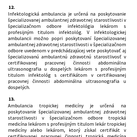
12.
Infektologická ambulancia je určená na poskytovanie
špecializovanej ambulantnej zdravotnej starostlivosti v
špecializačnom odbore infektológia lekárom s
profesijným titulom infektológ. V infektologickej
ambulancii možno popri poskytovaní špecializovanej
ambulantnej zdravotnej starostlivosti v špecializačnom
odbore uvedenom v predchádzajúcej vete poskytovať aj
špecializovanú ambulantnú zdravotnú starostlivosť v
certifikovanej pracovnej činnosti abdominálna
ultrasonografia u dospelých lekárom s profesijným
titulom infektológ s certifikátom v certifikovanej
pracovnej činnosti abdominálna ultrasonografia u
dospelých.
13.
Ambulancia tropickej medicíny je určená na
poskytovanie špecializovanej ambulantnej zdravotnej
starostlivosti v špecializačnom odbore tropická
medicína lekárom s profesijným titulom lekár tropickej
medicíny alebo lekárom, ktorý získal certifikát v
certifikovanej pracovnej činnosti tropická medicína