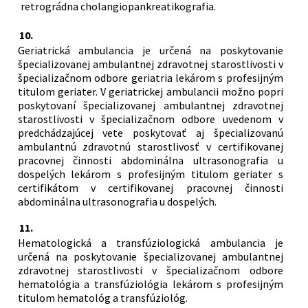
retrográdna cholangiopankreatikografia.
10.
Geriatrická ambulancia je určená na poskytovanie
špecializovanej ambulantnej zdravotnej starostlivosti v
špecializačnom odbore geriatria lekárom s profesijným
titulom geriater. V geriatrickej ambulancii možno popri
poskytovaní špecializovanej ambulantnej zdravotnej
starostlivosti v špecializačnom odbore uvedenom v
predchádzajúcej vete poskytovať aj špecializovanú
ambulantnú zdravotnú starostlivosť v certifikovanej
pracovnej činnosti abdominálna ultrasonografia u
dospelých lekárom s profesijným titulom geriater s
certifikátom v certifikovanej pracovnej činnosti
abdominálna ultrasonografia u dospelých.
11.
Hematologická a transfúziologická ambulancia je
určená na poskytovanie špecializovanej ambulantnej
zdravotnej starostlivosti v špecializačnom odbore
hematológia a transfúziológia lekárom s profesijným
titulom hematológ a transfúziológ.