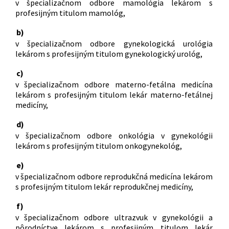
v špecializačnom odbore mamológia lekárom s
profesijným titulom mamológ,
b)
v špecializačnom odbore gynekologická urológia
lekárom s profesijným titulom gynekologický urológ,
c)
v špecializačnom odbore materno-fetálna medicína
lekárom s profesijným titulom lekár materno-fetálnej
medicíny,
d)
v špecializačnom odbore onkológia v gynekológii
lekárom s profesijným titulom onkogynekológ,
e)
v špecializačnom odbore reprodukčná medicína lekárom
s profesijným titulom lekár reprodukčnej medicíny,
f)
v špecializačnom odbore ultrazvuk v gynekológii a
pôrodníctve lekárom s profesijným titulom lekár