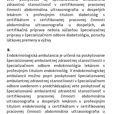
zdravotnú starostlivosť v certifikovanej pracovnej
činnosti abdominálna ultrasonografia u dospelých
lekárom s profesijným titulom diabetológ s
certifikátom v certifikovanej pracovnej činnosti
abdominálna ultrasonografia u dospelých, ak
certifikačná príprava nebola súčasťou špecializačnej
prípravy v špecializačnom odbore diabetológia, poruchy
látkovej premeny a výživy.
8.
Endokrinologická ambulancia je určená na poskytovanie
špecializovanej ambulantnej zdravotnej starostlivosti v
špecializačnom odbore endokrinológia lekárom s
profesijným titulom endokrinológ. V endokrinologickej
ambulancii možno popri poskytovaní špecializovanej
ambulantnej zdravotnej starostlivosti v špecializačnom
odbore uvedenom v predchádzajúcej vete poskytovať aj
špecializovanú ambulantnú zdravotnú starostlivosť v
certifikovanej pracovnej činnosti abdominálna
ultrasonografia u dospelých lekárom s profesijným
titulom endokrinológ s certifikátom v certifikovanej
pracovnej činnosti abdominálna ultrasonografia u