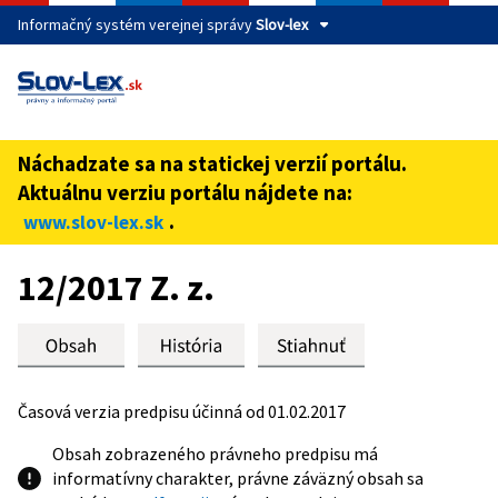
Informačný systém verejnej správy
Slov-lex
Táto stránka je zabezpečená
Buďte pozorní a vždy sa uistite, že zdieľate informácie iba
cez zabezpečenú webovú stránku verejnej správy SR.
Náchadzate sa na statickej verzií portálu.
Zabezpečená stránka vždy začína https:// pred názvom
Aktuálnu verziu portálu nájdete na:
domény webového sídla.
.
www.slov-lex.sk
Preskoč na obsah
12/2017 Z. z.
Časová verzia predpisu účinná od 01.02.2017
Obsah zobrazeného právneho predpisu má
informatívny charakter, právne záväzný obsah sa