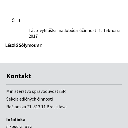
Čl. II
Táto vyhláška nadobúda účinnosť 1. februára
2017.
László Sólymos v. r.
Kontakt
Ministerstvo spravodlivosti SR
Sekcia edičných činností
Račianska 71, 813 11 Bratislava
Infolinka
02 888 91 879