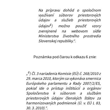
Na prípravu dohôd o spoločnom
využívaní súborov priestorových
údajov a služieb priestorových
6
údajov
) možno použiť vzory
zverejnené na webovom sídle
Ministerstva životného prostredia
Slovenskej republiky.“.
Poznámka pod čiarou k odkazu 6 znie:
6
„
) Čl. 3 nariadenia Komisie (EÚ) č. 268/2010 z
29. marca 2010, ktorým sa vykonáva smernica
Európskeho parlamentu a Rady 2007/2/ES,
pokiaľ ide o prístup inštitúcií a orgánov
Spoločenstva k súborom a službám
priestorových údajov členských štátov za
harmonizovaných podmienok (Ú. v. EÚ L 83,
30. 3. 2010).“.