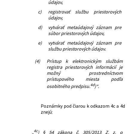
údajov,
c)
registrovať službu priestorových
údajov,
d)
vytvárať metaúdajový záznam pre
súbor priestorových údajov,
e)
vytvárať metaúdajový záznam pre
službu priestorových údajov.
(4)
Prístup k elektronickým službám
registra priestorových informácií je
možný prostredníctvom
prístupového miesta podľa
4d
osobitného predpisu.
)“.
Poznámky pod čiarou k odkazom 4c a 4d
znejú:
4c
„
) § 54 zákona č. 305/2013 Z. z. o