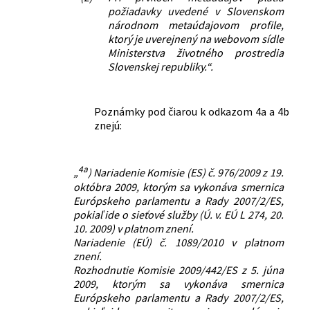
požiadavky uvedené v Slovenskom
národnom metaúdajovom profile,
ktorý je uverejnený na webovom sídle
Ministerstva životného prostredia
Slovenskej republiky.“.
Poznámky pod čiarou k odkazom 4a a 4b
znejú:
4a
„
) Nariadenie Komisie (ES) č. 976/2009 z 19.
októbra 2009, ktorým sa vykonáva smernica
Európskeho parlamentu a Rady 2007/2/ES,
pokiaľ ide o sieťové služby (Ú. v. EÚ L 274, 20.
10. 2009) v platnom znení.
Nariadenie (EÚ) č. 1089/2010 v platnom
znení.
Rozhodnutie Komisie 2009/442/ES z 5. júna
2009, ktorým sa vykonáva smernica
Európskeho parlamentu a Rady 2007/2/ES,