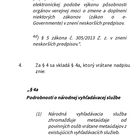
elektronickej podobe výkonu pôsobnosti
orgánov verejnej moci o zmene a doplnení
niektorých zákonov (zákon o e-
Governmente) v znení neskorších predpisov.
4d
) § 5 zákona č. 305/2013 Z. z. v znení
neskorších predpisov.“.
4.
Za § 4 sa vkladá § 4a, ktorý vrátane nadpisu
znie:
„§ 4a
Podrobnosti o národnej vyhľadávacej službe
(1)
Národná vyhľadávacia služba
zhromažďuje metaúdaje od
povinných osôb vrátane metaúdajov z
existujúcich vyhľadávacích služieb.