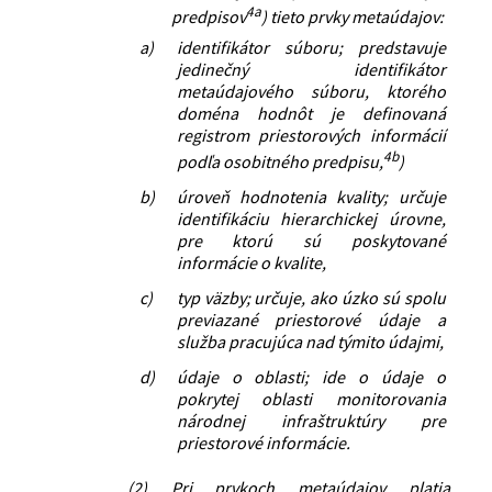
4a
predpisov
) tieto prvky metaúdajov:
a)
identifikátor súboru; predstavuje
jedinečný identifikátor
metaúdajového súboru, ktorého
doména hodnôt je definovaná
registrom priestorových informácií
4b
podľa osobitného predpisu,
)
b)
úroveň hodnotenia kvality; určuje
identifikáciu hierarchickej úrovne,
pre ktorú sú poskytované
informácie o kvalite,
c)
typ väzby; určuje, ako úzko sú spolu
previazané priestorové údaje a
služba pracujúca nad týmito údajmi,
d)
údaje o oblasti; ide o údaje o
pokrytej oblasti monitorovania
národnej infraštruktúry pre
priestorové informácie.
(2)
Pri prvkoch metaúdajov platia