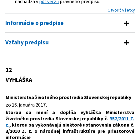
nachádza v
pdf verzii
právneho predpisu.
Otvoriť všetky
Informácie o predpise
Číslo predpisu:
12/2017 Z. z.
Vzťahy predpisu
Názov:
Vyhláška Ministerstva životného prostredia
Predpis vykonáva
Slovenskej republiky, ktorou sa mení a dopĺňa
vyhláška Ministerstva životného prostredia
3/2010 Z. z.
Zákon o národnej infraštruktúre pre
12
Slovenskej republiky č. 352/2011 Z. z. , ktorou sa
Predpis mení
priestorové informácie
vykonávajú niektoré ustanovenia zákona č. 3/2010 Z.
VYHLÁŠKA
352/2011 Z. z.
Vyhláška Ministerstva životného
z. o národnej infraštruktúre pre priestorové
prostredia Slovenskej republiky, ktorou
informácie
Ministerstva životného prostredia Slovenskej republiky
sa vykonávajú niektoré ustanovenia
Typ:
Vyhláška
zo 16. januára 2017,
zákona č. 3/2010 Z. z. o národnej
infraštruktúre pre priestorové
Dátum schválenia:
16.01.2017
ktorou sa mení a dopĺňa vyhláška Ministerstva
životného prostredia Slovenskej republiky č.
352/2011 Z.
informácie
Dátum vyhlásenia:
27.01.2017
z.
, ktorou sa vykonávajú niektoré ustanovenia zákona č.
3/2010 Z. z. o národnej infraštruktúre pre priestorové
Dátum účinnosti od:
01.02.2017
informácie