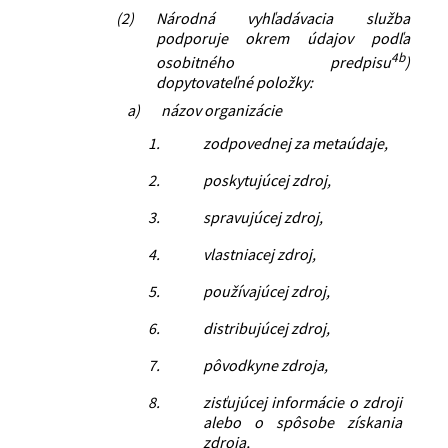
(2)
Národná vyhľadávacia služba
podporuje okrem údajov podľa
4b
osobitného predpisu
)
dopytovateľné položky:
a)
názov organizácie
1.
zodpovednej za metaúdaje,
2.
poskytujúcej zdroj,
3.
spravujúcej zdroj,
4.
vlastniacej zdroj,
5.
používajúcej zdroj,
6.
distribujúcej zdroj,
7.
pôvodkyne zdroja,
8.
zisťujúcej informácie o zdroji
alebo o spôsobe získania
zdroja,