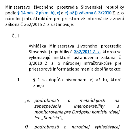
Autor:
Ministerstvo životného prostredia Slovenskej
Ministerstvo životného prostredia Slovenskej republiky
republiky
podľa
§ 14 ods. 2 písm. b), c)
a
e) až j) zákona č. 3/2010
Z. z. o
národnej infraštruktúre pre priestorové informácie v znení
Právna
Energetika a priemysel
zákona č. 362/2015 Z. z. ustanovuje:
oblasť:
Informácie a informačný systém
Ochrana životného prostredia
Čl. I
Zodpovednosť a sankcie v práve životného
prostredia
Vyhláška Ministerstva životného prostredia
Slovenskej republiky č.
352/2011 Z. z.
, ktorou sa
vykonávajú niektoré ustanovenia zákona č.
3/2010 Z. z. o národnej infraštruktúre pre
priestorové informácie sa mení a dopĺňa takto:
1.
§ 1 sa dopĺňa písmenami e) až h), ktoré
znejú:
„e)
podrobnosti o metaúdajoch na
zabezpečenie interoperability a
monitorovania pre Európsku komisiu (ďalej
len „Komisia“),
f)
podrobnosti o národnej vyhľadávacej