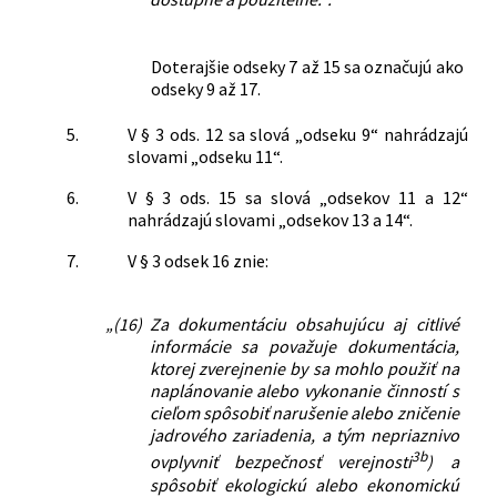
Doterajšie odseky 7 až 15 sa označujú ako
odseky 9 až 17.
5.
V § 3 ods. 12 sa slová „odseku 9“ nahrádzajú
slovami „odseku 11“.
6.
V § 3 ods. 15 sa slová „odsekov 11 a 12“
nahrádzajú slovami „odsekov 13 a 14“.
7.
V § 3 odsek 16 znie:
„(16)
Za dokumentáciu obsahujúcu aj citlivé
informácie sa považuje dokumentácia,
ktorej zverejnenie by sa mohlo použiť na
naplánovanie alebo vykonanie činností s
cieľom spôsobiť narušenie alebo zničenie
jadrového zariadenia, a tým nepriaznivo
3b
ovplyvniť bezpečnosť verejnosti
) a
spôsobiť ekologickú alebo ekonomickú