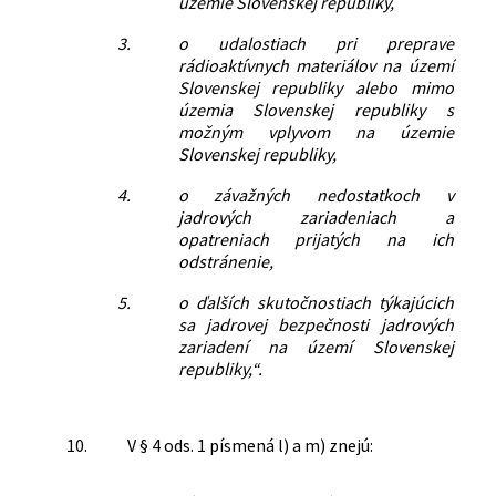
územie Slovenskej republiky,
3.
o udalostiach pri preprave
rádioaktívnych materiálov na území
Slovenskej republiky alebo mimo
územia Slovenskej republiky s
možným vplyvom na územie
Slovenskej republiky,
4.
o závažných nedostatkoch v
jadrových zariadeniach a
opatreniach prijatých na ich
odstránenie,
5.
o ďalších skutočnostiach týkajúcich
sa jadrovej bezpečnosti jadrových
zariadení na území Slovenskej
republiky,“.
10.
V § 4 ods. 1 písmená l) a m) znejú: