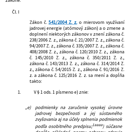
Čl. I
Zákon č.
541/2004 Z. z.
o mierovom využívaní
jadrovej energie (atómový zákon) a o zmene a
doplnení niektorých zákonov v znení zákona č.
238/2006 Z. z., zákona č. 21/2007 Z. z., zákona č.
94/2007 Z. z., zákona č. 335/2007 Z. z., zákona č.
408/2008 Z. z., zákona č. 120/2010 Z. z., zákona
č. 145/2010 Z. z., zákona č. 350/2011 Z. z.,
zákona č. 143/2013 Z. z., zákona č. 314/2014 Z.
z., zákona č. 54/2015 Z. z., zákona č. 91/2016 Z.
z. a zákona č. 125/2016 Z. z. sa mení a dopĺňa
takto:
1.
V § 1 ods. 1 písmeno e) znie:
„e)
podmienky na zaručenie vysokej úrovne
jadrovej bezpečnosti a jej sústavného
zvyšovania aj na účely splnenia podmienok
1aaaa
podľa osobitného predpisu;
) súčasne
dopĺňa základné normy ochrany zdravia