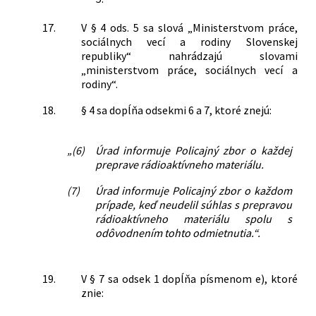
17.
V § 4 ods. 5 sa slová „Ministerstvom práce,
sociálnych vecí a rodiny Slovenskej
republiky“ nahrádzajú slovami
„ministerstvom práce, sociálnych vecí a
rodiny“.
18.
§ 4 sa dopĺňa odsekmi 6 a 7, ktoré znejú:
„(6)
Úrad informuje Policajný zbor o každej
preprave rádioaktívneho materiálu.
(7)
Úrad informuje Policajný zbor o každom
prípade, keď neudelil súhlas s prepravou
rádioaktívneho materiálu spolu s
odôvodnením tohto odmietnutia.“.
19.
V § 7 sa odsek 1 dopĺňa písmenom e), ktoré
znie: