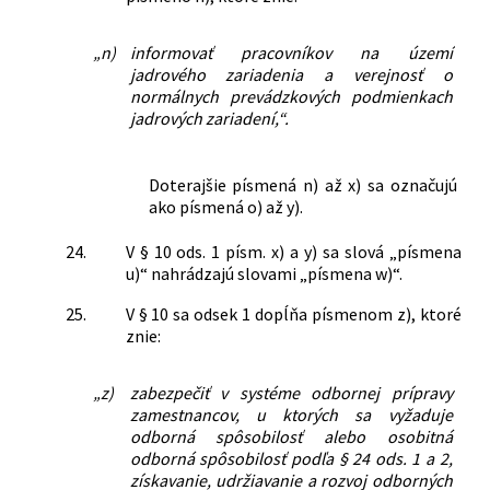
„n)
informovať pracovníkov na území
jadrového zariadenia a verejnosť o
normálnych prevádzkových podmienkach
jadrových zariadení,“.
Doterajšie písmená n) až x) sa označujú
ako písmená o) až y).
24.
V § 10 ods. 1 písm. x) a y) sa slová „písmena
u)“ nahrádzajú slovami „písmena w)“.
25.
V § 10 sa odsek 1 dopĺňa písmenom z), ktoré
znie:
„z)
zabezpečiť v systéme odbornej prípravy
zamestnancov, u ktorých sa vyžaduje
odborná spôsobilosť alebo osobitná
odborná spôsobilosť podľa § 24 ods. 1 a 2,
získavanie, udržiavanie a rozvoj odborných