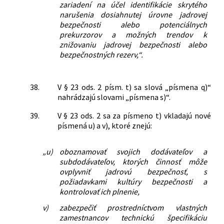
zariadení na účel identifikácie skrytého
narušenia dosiahnutej úrovne jadrovej
bezpečnosti alebo potenciálnych
prekurzorov a možných trendov k
znižovaniu jadrovej bezpečnosti alebo
bezpečnostných rezerv,“.
38.
V § 23 ods. 2 písm. t) sa slová „písmena q)“
nahrádzajú slovami „písmena s)“.
39.
V § 23 ods. 2 sa za písmeno t) vkladajú nové
písmená u) a v), ktoré znejú:
„u)
oboznamovať svojich dodávateľov a
subdodávateľov, ktorých činnosť môže
ovplyvniť jadrovú bezpečnosť, s
požiadavkami kultúry bezpečnosti a
kontrolovať ich plnenie,
v)
zabezpečiť prostredníctvom vlastných
zamestnancov technickú špecifikáciu