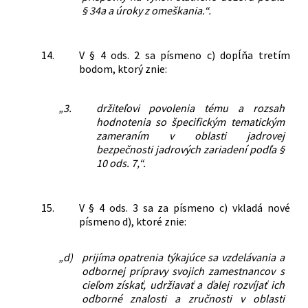
§ 34a a úroky z omeškania.“.
14.
V § 4 ods. 2 sa písmeno c) dopĺňa tretím
bodom, ktorý znie:
„3.
držiteľovi povolenia tému a rozsah
hodnotenia so špecifickým tematickým
zameraním v oblasti jadrovej
bezpečnosti jadrových zariadení podľa §
10 ods. 7,“.
15.
V § 4 ods. 3 sa za písmeno c) vkladá nové
písmeno d), ktoré znie:
„d)
prijíma opatrenia týkajúce sa vzdelávania a
odbornej prípravy svojich zamestnancov s
cieľom získať, udržiavať a ďalej rozvíjať ich
odborné znalosti a zručnosti v oblasti