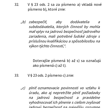
32.
V § 23 ods. 2 sa za písmeno a) vkladá nové
písmeno b), ktoré znie:
„b)
zabezpečiť, aby dodávatelia a
subdodávatelia, ktorých činnosť by mohla
mať vplyv na jadrovú bezpečnosť jadrového
zariadenia, mali potrebné ľudské zdroje s
príslušnou kvalifikáciou a spôsobilosťou na
výkon týchto činností,“.
Doterajšie písmená b) až s) sa označujú
ako písmená c) až t).
33.
V § 23 ods. 2 písmeno c) znie:
„c)
plniť oznamovacie povinnosti vo vzťahu k
úradu, ako aj nepretržite plniť požiadavky
na jadrovú bezpečnosť a pravidelne
vyhodnocovať ich plnenie s cieľom zvyšovať
jadrovú bezpečnosť na najvyššiu rozumne