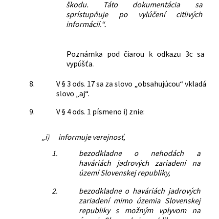
škodu. Táto dokumentácia sa
sprístupňuje po vylúčení citlivých
informácií.“.
Poznámka pod čiarou k odkazu 3c sa
vypúšťa.
8.
V § 3 ods. 17 sa za slovo „obsahujúcou“ vkladá
slovo „aj“.
9.
V § 4 ods. 1 písmeno i) znie:
„i)
informuje verejnosť,
1.
bezodkladne o nehodách a
haváriách jadrových zariadení na
území Slovenskej republiky,
2.
bezodkladne o haváriách jadrových
zariadení mimo územia Slovenskej
republiky s možným vplyvom na