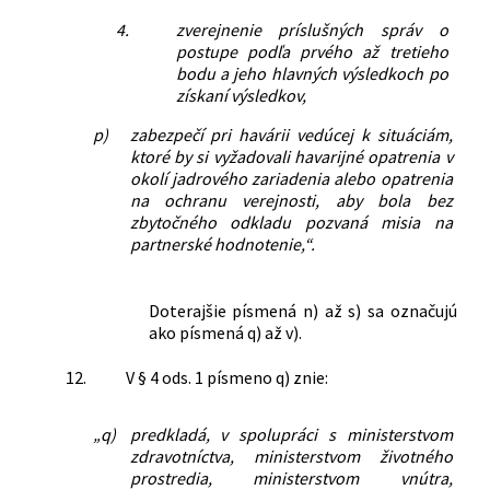
4.
zverejnenie príslušných správ o
postupe podľa prvého až tretieho
bodu a jeho hlavných výsledkoch po
získaní výsledkov,
p)
zabezpečí pri havárii vedúcej k situáciám,
ktoré by si vyžadovali havarijné opatrenia v
okolí jadrového zariadenia alebo opatrenia
na ochranu verejnosti, aby bola bez
zbytočného odkladu pozvaná misia na
partnerské hodnotenie,“.
Doterajšie písmená n) až s) sa označujú
ako písmená q) až v).
12.
V § 4 ods. 1 písmeno q) znie:
„q)
predkladá, v spolupráci s ministerstvom
zdravotníctva, ministerstvom životného
prostredia, ministerstvom vnútra,