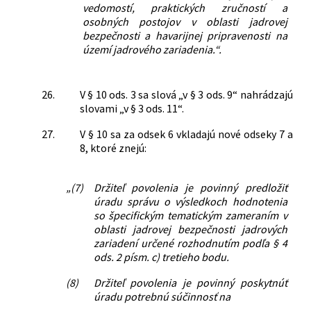
vedomostí, praktických zručností a
osobných postojov v oblasti jadrovej
bezpečnosti a havarijnej pripravenosti na
území jadrového zariadenia.“.
26.
V § 10 ods. 3 sa slová „v § 3 ods. 9“ nahrádzajú
slovami „v § 3 ods. 11“.
27.
V § 10 sa za odsek 6 vkladajú nové odseky 7 a
8, ktoré znejú:
„(7)
Držiteľ povolenia je povinný predložiť
úradu správu o výsledkoch hodnotenia
so špecifickým tematickým zameraním v
oblasti jadrovej bezpečnosti jadrových
zariadení určené rozhodnutím podľa § 4
ods. 2 písm. c) tretieho bodu.
(8)
Držiteľ povolenia je povinný poskytnúť
úradu potrebnú súčinnosť na