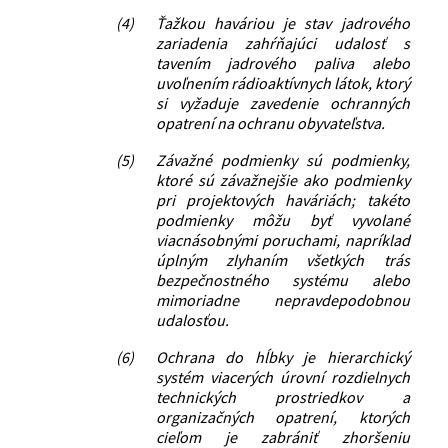
(4)
Ťažkou haváriou je stav jadrového
zariadenia zahŕňajúci udalosť s
tavením jadrového paliva alebo
uvoľnením rádioaktívnych látok, ktorý
si vyžaduje zavedenie ochranných
opatrení na ochranu obyvateľstva.
(5)
Závažné podmienky sú podmienky,
ktoré sú závažnejšie ako podmienky
pri projektových haváriách; takéto
podmienky môžu byť vyvolané
viacnásobnými poruchami, napríklad
úplným zlyhaním všetkých trás
bezpečnostného systému alebo
mimoriadne nepravdepodobnou
udalosťou.
(6)
Ochrana do hĺbky je hierarchický
systém viacerých úrovní rozdielnych
technických prostriedkov a
organizačných opatrení, ktorých
cieľom je zabrániť zhoršeniu