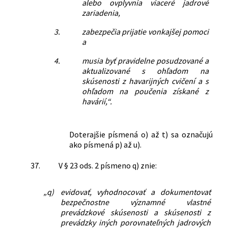
alebo ovplyvnia viaceré jadrové
zariadenia,
3.
zabezpečia prijatie vonkajšej pomoci
a
4.
musia byť pravidelne posudzované a
aktualizované s ohľadom na
skúsenosti z havarijných cvičení a s
ohľadom na poučenia získané z
havárií,“.
Doterajšie písmená o) až t) sa označujú
ako písmená p) až u).
37.
V § 23 ods. 2 písmeno q) znie:
„q)
evidovať, vyhodnocovať a dokumentovať
bezpečnostne významné vlastné
prevádzkové skúsenosti a skúsenosti z
prevádzky iných porovnateľných jadrových