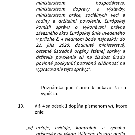
ministerstvom hospodárstva,
ministerstvom dopravy a výstavby,
ministerstvom práce, sociálnych vecí a
rodiny a držiteľmi povolenia, Európskej
komisii správu o vykonávaní právne
záväzného aktu Európskej únie uvedeného
v prílohe č. 4 siedmom bode najneskôr do
22. júla 2020; dotknuté ministerstvá,
ostatné ústredné orgány štátnej správy a
držitelia povolenia sú na žiadosť úradu
povinné poskytnúť potrebnú súčinnosť na
vypracovanie tejto správy,“.
Poznámka pod čiarou k odkazu 7a sa
vypúšťa.
13.
V § 4 sa odsek 1 dopĺňa písmenom w), ktoré
znie:
„w)
určuje, eviduje, kontroluje a vymáha
príspevky na výkon štátneho dozoru podľa