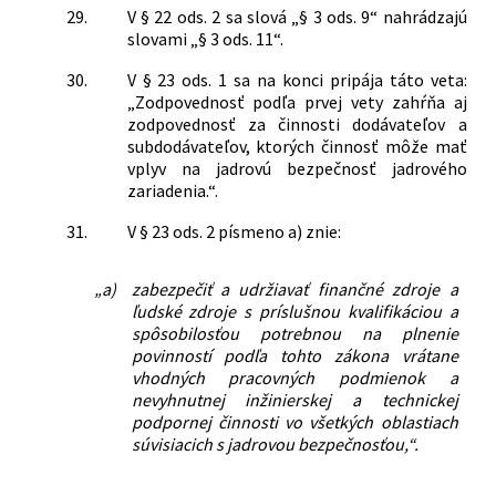
29.
V § 22 ods. 2 sa slová „§ 3 ods. 9“ nahrádzajú
slovami „§ 3 ods. 11“.
30.
V § 23 ods. 1 sa na konci pripája táto veta:
„Zodpovednosť podľa prvej vety zahŕňa aj
zodpovednosť za činnosti dodávateľov a
subdodávateľov, ktorých činnosť môže mať
vplyv na jadrovú bezpečnosť jadrového
zariadenia.“.
31.
V § 23 ods. 2 písmeno a) znie:
„a)
zabezpečiť a udržiavať finančné zdroje a
ľudské zdroje s príslušnou kvalifikáciou a
spôsobilosťou potrebnou na plnenie
povinností podľa tohto zákona vrátane
vhodných pracovných podmienok a
nevyhnutnej inžinierskej a technickej
podpornej činnosti vo všetkých oblastiach
súvisiacich s jadrovou bezpečnosťou,“.