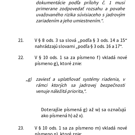
dokumentácie podľa prílohy č. 1 musí
primerane zodpovedať rozsahu a povahe
uvažovaného rizika súvisiaceho s jadrovým
zariadením a jeho umiestnením.“.
21.
V § 8 ods. 3 sa slová „podľa § 3 ods. 14 a 15“
nahrádzajú slovami „podľa § 3 ods. 16 a 17“.
22.
V § 10 ods. 1 sa za písmeno f) vkladá nové
písmeno g), ktoré znie:
„g)
zaviesť a uplatňovať systémy riadenia, v
rámci ktorých sa jadrovej bezpečnosti
venuje náležitá priorita,“.
Doterajšie písmená g) až w) sa označujú
ako písmená h) až x).
23.
V § 10 ods. 1 sa za písmeno m) vkladá nové
písmeno n), ktoré znie: