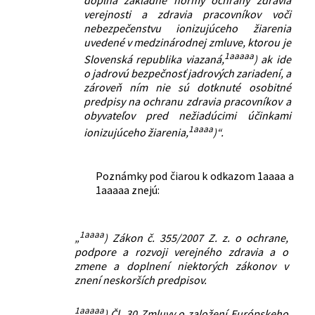
verejnosti a zdravia pracovníkov voči
nebezpečenstvu ionizujúceho žiarenia
uvedené v medzinárodnej zmluve, ktorou je
1aaaaa
Slovenská republika viazaná,
) ak ide
o jadrovú bezpečnosť jadrových zariadení, a
zároveň ním nie sú dotknuté osobitné
predpisy na ochranu zdravia pracovníkov a
obyvateľov pred nežiadúcimi účinkami
1aaaa
ionizujúceho žiarenia,
)“.
Poznámky pod čiarou k odkazom 1aaaa a
1aaaaa znejú:
1aaaa
„
) Zákon č. 355/2007 Z. z. o ochrane,
podpore a rozvoji verejného zdravia a o
zmene a doplnení niektorých zákonov v
znení neskorších predpisov.
1aaaaa
) Čl. 30 Zmluvy o založení Európskeho