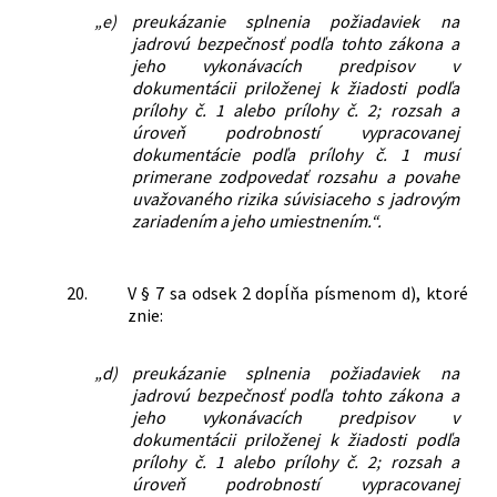
„e)
preukázanie splnenia požiadaviek na
jadrovú bezpečnosť podľa tohto zákona a
jeho vykonávacích predpisov v
dokumentácii priloženej k žiadosti podľa
prílohy č. 1 alebo prílohy č. 2; rozsah a
úroveň podrobností vypracovanej
dokumentácie podľa prílohy č. 1 musí
primerane zodpovedať rozsahu a povahe
uvažovaného rizika súvisiaceho s jadrovým
zariadením a jeho umiestnením.“.
20.
V § 7 sa odsek 2 dopĺňa písmenom d), ktoré
znie:
„d)
preukázanie splnenia požiadaviek na
jadrovú bezpečnosť podľa tohto zákona a
jeho vykonávacích predpisov v
dokumentácii priloženej k žiadosti podľa
prílohy č. 1 alebo prílohy č. 2; rozsah a
úroveň podrobností vypracovanej