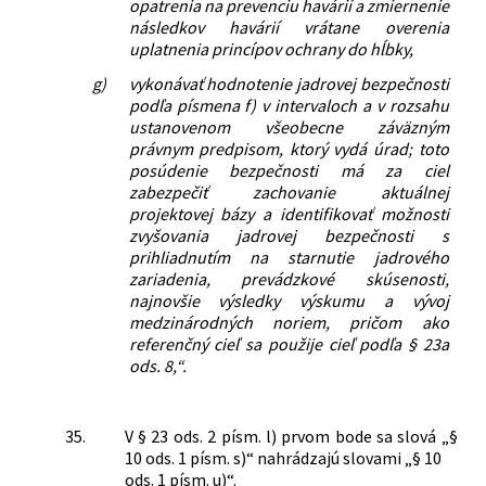
opatrenia na prevenciu havárií a zmiernenie
následkov havárií vrátane overenia
uplatnenia princípov ochrany do hĺbky,
g)
vykonávať hodnotenie jadrovej bezpečnosti
podľa písmena f) v intervaloch a v rozsahu
ustanovenom všeobecne záväzným
právnym predpisom, ktorý vydá úrad; toto
posúdenie bezpečnosti má za cieľ
zabezpečiť zachovanie aktuálnej
projektovej bázy a identifikovať možnosti
zvyšovania jadrovej bezpečnosti s
prihliadnutím na starnutie jadrového
zariadenia, prevádzkové skúsenosti,
najnovšie výsledky výskumu a vývoj
medzinárodných noriem, pričom ako
referenčný cieľ sa použije cieľ podľa § 23a
ods. 8,“.
35.
V § 23 ods. 2 písm. l) prvom bode sa slová „§
10 ods. 1 písm. s)“ nahrádzajú slovami „§ 10
ods. 1 písm. u)“.