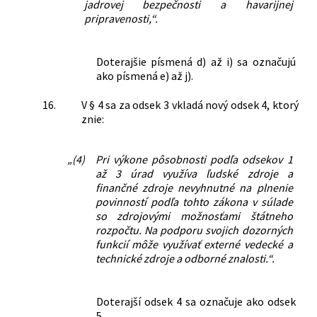
jadrovej bezpečnosti a havarijnej
pripravenosti,“.
Doterajšie písmená d) až i) sa označujú
ako písmená e) až j).
16.
V § 4 sa za odsek 3 vkladá nový odsek 4, ktorý
znie:
„(4)
Pri výkone pôsobnosti podľa odsekov 1
až 3 úrad využíva ľudské zdroje a
finančné zdroje nevyhnutné na plnenie
povinností podľa tohto zákona v súlade
so zdrojovými možnosťami štátneho
rozpočtu. Na podporu svojich dozorných
funkcií môže využívať externé vedecké a
technické zdroje a odborné znalosti.“.
Doterajší odsek 4 sa označuje ako odsek
5.