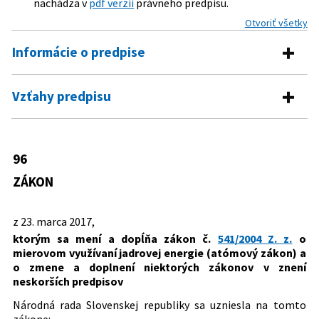
nachádza v
pdf verzii
právneho predpisu.
Otvoriť všetky
Informácie o predpise
Číslo predpisu:
96/2017 Z. z.
Vzťahy predpisu
Názov:
Zákon, ktorým sa mení a dopĺňa zákon č. 541/2004 Z.
Predpis mení
z. o mierovom využívaní jadrovej energie (atómový
zákon) a o zmene a doplnení niektorých zákonov v
541/2004 Z. z.
Zákon o mierovom využívaní jadrovej
96
znení neskorších predpisov
energie (atómový zákon) a o zmene a
ZÁKON
Typ:
Zákon
doplnení niektorých zákonov
Dátum schválenia:
23.03.2017
z 23. marca 2017,
Dátum vyhlásenia:
27.04.2017
ktorým sa mení a dopĺňa zákon č.
541/2004 Z. z.
o
mierovom využívaní jadrovej energie (atómový zákon) a
Autor:
Národná rada Slovenskej republiky
o zmene a doplnení niektorých zákonov v znení
Právna oblasť:
Energetika a priemysel
neskorších predpisov
Národná rada Slovenskej republiky sa uzniesla na tomto
zákone: