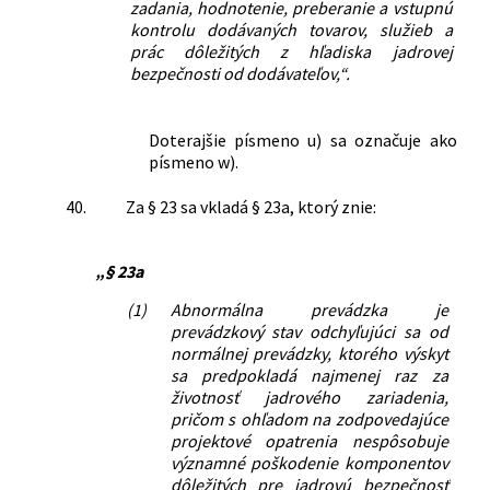
zadania, hodnotenie, preberanie a vstupnú
kontrolu dodávaných tovarov, služieb a
prác dôležitých z hľadiska jadrovej
bezpečnosti od dodávateľov,“.
Doterajšie písmeno u) sa označuje ako
písmeno w).
40.
Za § 23 sa vkladá § 23a, ktorý znie:
„§ 23a
(1)
Abnormálna prevádzka je
prevádzkový stav odchyľujúci sa od
normálnej prevádzky, ktorého výskyt
sa predpokladá najmenej raz za
životnosť jadrového zariadenia,
pričom s ohľadom na zodpovedajúce
projektové opatrenia nespôsobuje
významné poškodenie komponentov
dôležitých pre jadrovú bezpečnosť