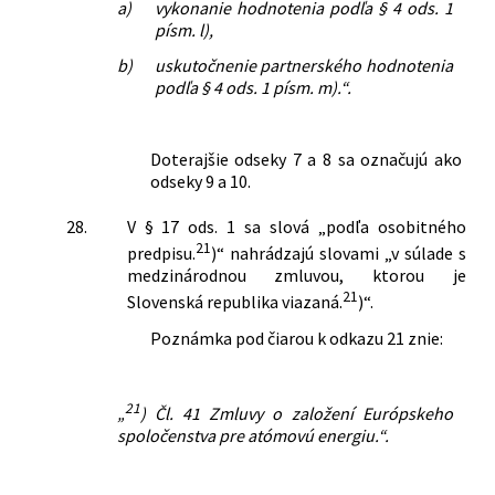
a)
vykonanie hodnotenia podľa § 4 ods. 1
písm. l),
b)
uskutočnenie partnerského hodnotenia
podľa § 4 ods. 1 písm. m).“.
Doterajšie odseky 7 a 8 sa označujú ako
odseky 9 a 10.
28.
V § 17 ods. 1 sa slová „podľa osobitného
21
predpisu.
)“ nahrádzajú slovami „v súlade s
medzinárodnou zmluvou, ktorou je
21
Slovenská republika viazaná.
)“.
Poznámka pod čiarou k odkazu 21 znie:
21
„
) Čl. 41 Zmluvy o založení Európskeho
spoločenstva pre atómovú energiu.“.