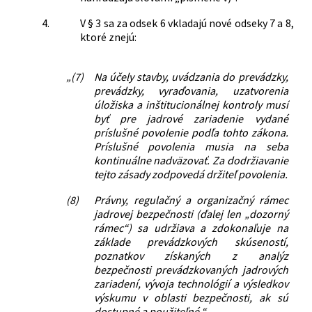
4.
V § 3 sa za odsek 6 vkladajú nové odseky 7 a 8,
ktoré znejú:
„(7)
Na účely stavby, uvádzania do prevádzky,
prevádzky, vyraďovania, uzatvorenia
úložiska a inštitucionálnej kontroly musí
byť pre jadrové zariadenie vydané
príslušné povolenie podľa tohto zákona.
Príslušné povolenia musia na seba
kontinuálne nadväzovať. Za dodržiavanie
tejto zásady zodpovedá držiteľ povolenia.
(8)
Právny, regulačný a organizačný rámec
jadrovej bezpečnosti (ďalej len „dozorný
rámec“) sa udržiava a zdokonaľuje na
základe prevádzkových skúseností,
poznatkov získaných z analýz
bezpečnosti prevádzkovaných jadrových
zariadení, vývoja technológií a výsledkov
výskumu v oblasti bezpečnosti, ak sú
dostupné a použiteľné.“.