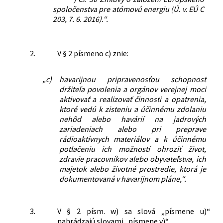
spoločenstva pre atómovú energiu (Ú. v. EÚ C
203, 7. 6. 2016).“.
2.
V § 2 písmeno c) znie:
„c)
havarijnou pripravenosťou schopnosť
držiteľa povolenia a orgánov verejnej moci
aktivovať a realizovať činnosti a opatrenia,
ktoré vedú k zisteniu a účinnému zdolaniu
nehôd alebo havárií na jadrových
zariadeniach alebo pri preprave
rádioaktívnych materiálov a k účinnému
potlačeniu ich možností ohroziť život,
zdravie pracovníkov alebo obyvateľstva, ich
majetok alebo životné prostredie, ktorá je
dokumentovaná v havarijnom pláne,“.
3.
V § 2 písm. w) sa slová „písmene u)“
nahrádzajú slovami „písmene v)“.