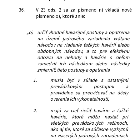
36.
V 23 ods. 2 sa za písmeno n) vkladá nové
písmeno o), ktoré znie:
„o)
určiť vhodné havarijné postupy a opatrenia
na území jadrového zariadenia vrátane
návodov na riadenie ťažkých havárií alebo
obdobných návodov, a to pre efektívnu
odozvu na nehody a havárie s cieľom
zamedziť ich následkom alebo následky
zmierniť; tieto postupy a opatrenia
1.
musia byť v súlade s ostatnými
prevádzkovými postupmi a
pravidelne sa precvičovať na účely
overenia ich vykonateľnosti,
2.
majú za cieľ riešiť havárie a ťažké
havárie, ktoré môžu nastať pri
všetkých prevádzkových režimoch,
ako aj tie, ktoré sa súčasne vyskytnú
na viacerých jadrových zariadeniach