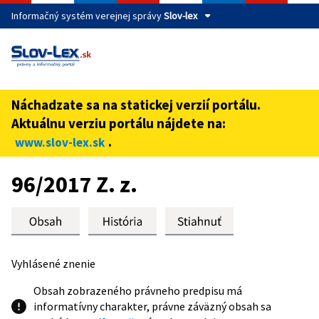
Informačný systém verejnej správy
Slov-lex
Táto stránka je zabezpečená
Buďte pozorní a vždy sa uistite, že zdieľate informácie iba
cez zabezpečenú webovú stránku verejnej správy SR.
Náchadzate sa na statickej verzií portálu.
Zabezpečená stránka vždy začína https:// pred názvom
Aktuálnu verziu portálu nájdete na:
domény webového sídla.
.
www.slov-lex.sk
Preskoč na obsah
96/2017 Z. z.
Vyhlásené znenie
Obsah zobrazeného právneho predpisu má
informatívny charakter, právne záväzný obsah sa