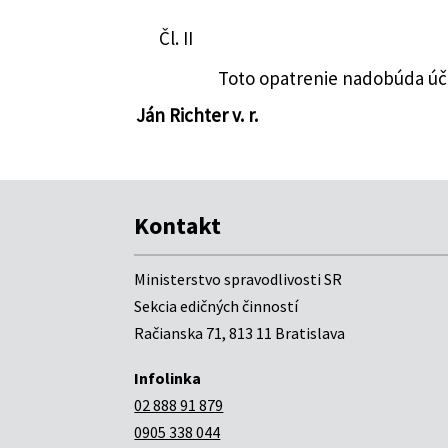
Čl. II
Toto opatrenie nadobúda úči
Ján Richter v. r.
Kontakt
Ministerstvo spravodlivosti SR
Sekcia edičných činností
Račianska 71, 813 11 Bratislava
Infolinka
02 888 91 879
0905 338 044