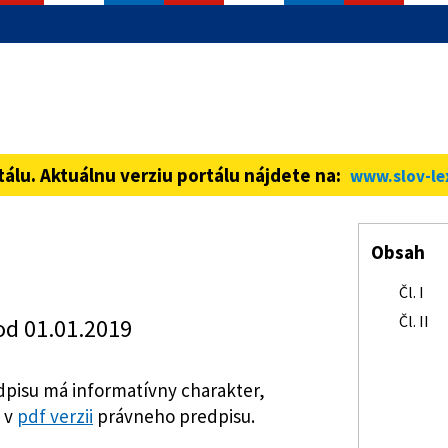
informácie iba cez zabezpečenú
ná stránka vždy začína https://
tálu. Aktuálnu verziu portálu nájdete na:
www.slov-le
Obsah
Čl. I
Čl. II
od 01.01.2019
pisu má informatívny charakter,
 v
pdf verzii
právneho predpisu.