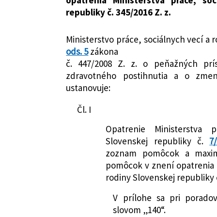
Dátum účinnosti od:
01.01.2019
republiky č. 345/2016 Z. z.
Autor:
Ministerstvo práce, sociálnych 
Právna oblasť:
Sociálna pomoc
Ministerstvo práce, sociálnych vecí a
ods. 5
zákona
č. 447/2008 Z. z. o peňažných pr
zdravotného postihnutia a o zme
ustanovuje:
Čl. I
Opatrenie Ministerstva 
Slovenskej republiky č.
7
zoznam pomôcok a maxim
pomôcok v znení opatrenia M
rodiny Slovenskej republiky č
V prílohe sa pri porado
slovom „140“.