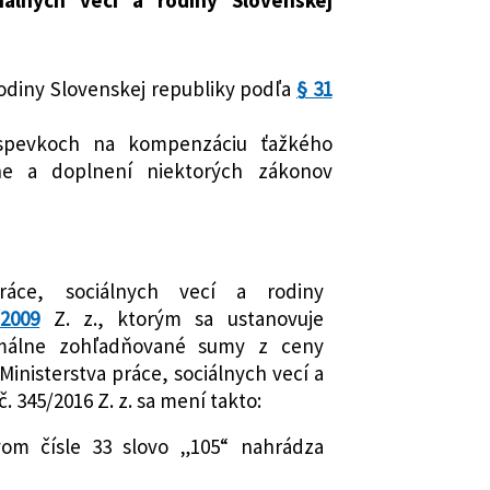
vecí a rodiny Slovenskej republiky
 rodiny Slovenskej republiky podľa
§ 31
íspevkoch na kompenzáciu ťažkého
ne a doplnení niektorých zákonov
práce, sociálnych vecí a rodiny
/2009
Z. z., ktorým sa ustanovuje
álne zohľadňované sumy z ceny
inisterstva práce, sociálnych vecí a
. 345/2016 Z. z. sa mení takto:
vom čísle 33 slovo „105“ nahrádza