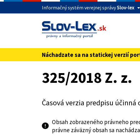
Informačný systém verejnej správy
Slov-lex
Táto stránka je zabezpečená
Buďte pozorní a vždy sa uistite, že zdieľate 
webovú stránku verejnej správy SR. Zabezpeče
pred názvom domény webového sídla.
Náchadzate sa na statickej verzií por
Preskoč na obsah
325/2018 Z. z.
Časová verzia predpisu účinná 
Obsah zobrazeného právneho pred
právne záväzný obsah sa nachádza