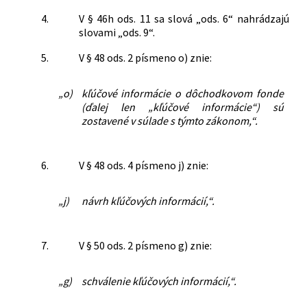
4.
V § 46h ods. 11 sa slová „ods. 6“ nahrádzajú
slovami „ods. 9“.
5.
V § 48 ods. 2 písmeno o) znie:
„o)
kľúčové informácie o dôchodkovom fonde
(ďalej len „kľúčové informácie“) sú
zostavené v súlade s týmto zákonom,“.
6.
V § 48 ods. 4 písmeno j) znie:
„j)
návrh kľúčových informácií,“.
7.
V § 50 ods. 2 písmeno g) znie:
„g)
schválenie kľúčových informácií,“.