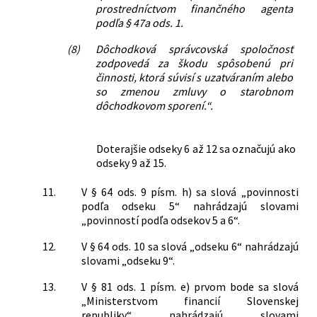
prostredníctvom finančného agenta
podľa § 47a ods. 1.
(8)
Dôchodková správcovská spoločnosť
zodpovedá za škodu spôsobenú pri
činnosti, ktorá súvisí s uzatváraním alebo
so zmenou zmluvy o starobnom
dôchodkovom sporení.“.
Doterajšie odseky 6 až 12 sa označujú ako
odseky 9 až 15.
11.
V § 64 ods. 9 písm. h) sa slová „povinnosti
podľa odseku 5“ nahrádzajú slovami
„povinností podľa odsekov 5 a 6“.
12.
V § 64 ods. 10 sa slová „odseku 6“ nahrádzajú
slovami „odseku 9“.
13.
V § 81 ods. 1 písm. e) prvom bode sa slová
„Ministerstvom financií Slovenskej
republiky“ nahrádzajú slovami