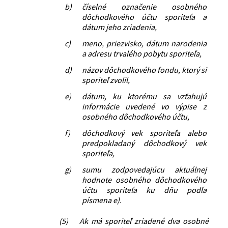
b)
číselné označenie osobného
dôchodkového účtu sporiteľa a
dátum jeho zriadenia,
c)
meno, priezvisko, dátum narodenia
a adresu trvalého pobytu sporiteľa,
d)
názov dôchodkového fondu, ktorý si
sporiteľ zvolil,
e)
dátum, ku ktorému sa vzťahujú
informácie uvedené vo výpise z
osobného dôchodkového účtu,
f)
dôchodkový vek sporiteľa alebo
predpokladaný dôchodkový vek
sporiteľa,
g)
sumu zodpovedajúcu aktuálnej
hodnote osobného dôchodkového
účtu sporiteľa ku dňu podľa
písmena e).
(5)
Ak má sporiteľ zriadené dva osobné