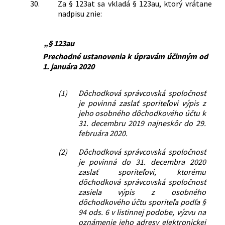
30.
Za § 123at sa vkladá § 123au, ktorý vrátane
nadpisu znie:
„§ 123au
Prechodné ustanovenia k úpravám účinným od
1. januára 2020
(1)
Dôchodková správcovská spoločnosť
je povinná zaslať sporiteľovi výpis z
jeho osobného dôchodkového účtu k
31. decembru 2019 najneskôr do 29.
februára 2020.
(2)
Dôchodková správcovská spoločnosť
je povinná do 31. decembra 2020
zaslať sporiteľovi, ktorému
dôchodková správcovská spoločnosť
zasiela výpis z osobného
dôchodkového účtu sporiteľa podľa §
94 ods. 6 v listinnej podobe, výzvu na
oznámenie jeho adresy elektronickej