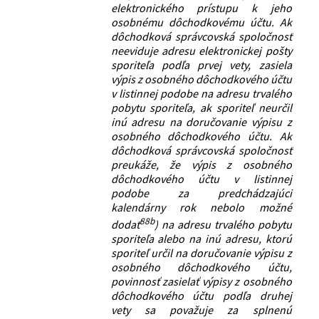
elektronického prístupu k jeho
osobnému dôchodkovému účtu. Ak
dôchodková správcovská spoločnosť
neeviduje adresu elektronickej pošty
sporiteľa podľa prvej vety, zasiela
výpis z osobného dôchodkového účtu
v listinnej podobe na adresu trvalého
pobytu sporiteľa, ak sporiteľ neurčil
inú adresu na doručovanie výpisu z
osobného dôchodkového účtu. Ak
dôchodková správcovská spoločnosť
preukáže, že výpis z osobného
dôchodkového účtu v listinnej
podobe za predchádzajúci
kalendárny rok nebolo možné
88b
dodať
) na adresu trvalého pobytu
sporiteľa alebo na inú adresu, ktorú
sporiteľ určil na doručovanie výpisu z
osobného dôchodkového účtu,
povinnosť zasielať výpisy z osobného
dôchodkového účtu podľa druhej
vety sa považuje za splnenú