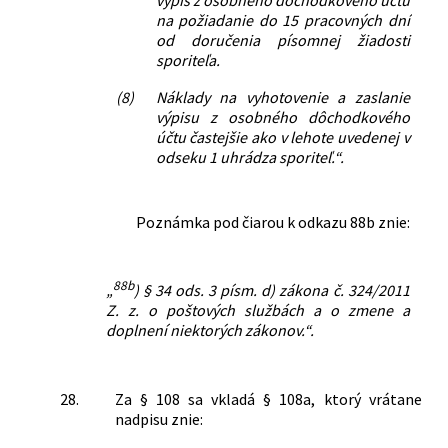
na požiadanie do 15 pracovných dní
od doručenia písomnej žiadosti
sporiteľa.
(8)
Náklady na vyhotovenie a zaslanie
výpisu z osobného dôchodkového
účtu častejšie ako v lehote uvedenej v
odseku 1 uhrádza sporiteľ.“.
Poznámka pod čiarou k odkazu 88b znie:
88b
„
) § 34 ods. 3 písm. d) zákona č. 324/2011
Z. z. o poštových službách a o zmene a
doplnení niektorých zákonov.“.
28.
Za § 108 sa vkladá § 108a, ktorý vrátane
nadpisu znie: