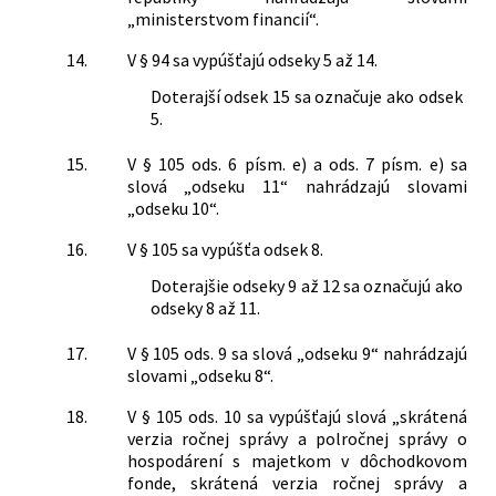
„ministerstvom financií“.
14.
V § 94 sa vypúšťajú odseky 5 až 14.
Doterajší odsek 15 sa označuje ako odsek
5.
15.
V § 105 ods. 6 písm. e) a ods. 7 písm. e) sa
slová „odseku 11“ nahrádzajú slovami
„odseku 10“.
16.
V § 105 sa vypúšťa odsek 8.
Doterajšie odseky 9 až 12 sa označujú ako
odseky 8 až 11.
17.
V § 105 ods. 9 sa slová „odseku 9“ nahrádzajú
slovami „odseku 8“.
18.
V § 105 ods. 10 sa vypúšťajú slová „skrátená
verzia ročnej správy a polročnej správy o
hospodárení s majetkom v dôchodkovom
fonde, skrátená verzia ročnej správy a