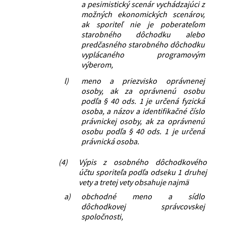
a pesimistický scenár vychádzajúci z
možných ekonomických scenárov,
ak sporiteľ nie je poberateľom
starobného dôchodku alebo
predčasného starobného dôchodku
vyplácaného programovým
výberom,
l)
meno a priezvisko oprávnenej
osoby, ak za oprávnenú osobu
podľa § 40 ods. 1 je určená fyzická
osoba, a názov a identifikačné číslo
právnickej osoby, ak za oprávnenú
osobu podľa § 40 ods. 1 je určená
právnická osoba.
(4)
Výpis z osobného dôchodkového
účtu sporiteľa podľa odseku 1 druhej
vety a tretej vety obsahuje najmä
a)
obchodné meno a sídlo
dôchodkovej správcovskej
spoločnosti,