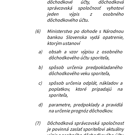
dôchodkové účty, dôchodková
správcovská spoločnosť vyhotoví
jeden výpis z osobného
dôchodkového účtu.
(6)
Ministerstvo po dohode s Národnou
bankou Slovenska vydá opatrenie,
ktorým ustanoví
a)
obsah a vzor výpisu z osobného
dôchodkového účtu sporiteľa,
b)
spôsob určenia predpokladaného
dôchodkového veku sporiteľa,
c)
spôsob určenia odplát, nákladov a
poplatkov, ktoré pripadajú na
sporiteľa,
d)
parametre, predpoklady a pravidlá
na určenie prognóz dôchodkov.
(7)
Dôchodková správcovská spoločnosť
je povinná zaslať sporiteľovi aktuálny
výpis z osobného dôchodkového účtu