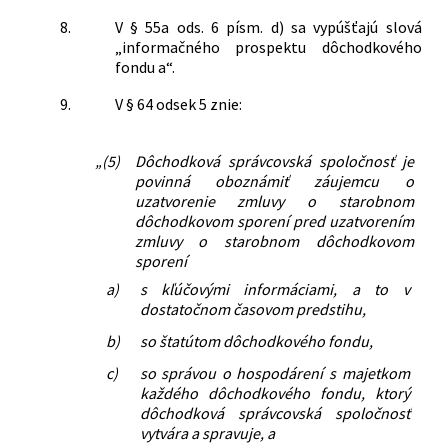
8.
V § 55a ods. 6 písm. d) sa vypúšťajú slová
„informačného prospektu dôchodkového
fondu a“.
9.
V § 64 odsek 5 znie:
„(5)
Dôchodková správcovská spoločnosť je
povinná oboznámiť záujemcu o
uzatvorenie zmluvy o starobnom
dôchodkovom sporení pred uzatvorením
zmluvy o starobnom dôchodkovom
sporení
a)
s kľúčovými informáciami, a to v
dostatočnom časovom predstihu,
b)
so štatútom dôchodkového fondu,
c)
so správou o hospodárení s majetkom
každého dôchodkového fondu, ktorý
dôchodková správcovská spoločnosť
vytvára a spravuje, a