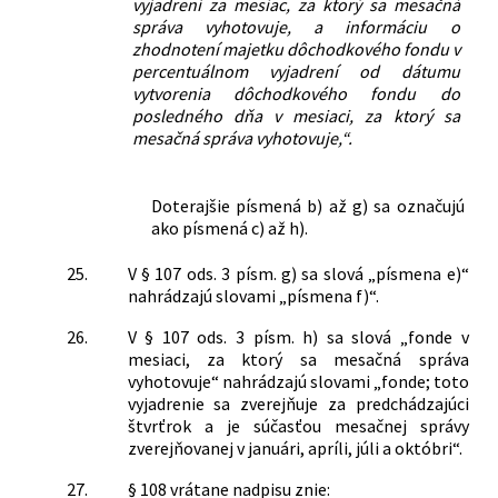
vyjadrení za mesiac, za ktorý sa mesačná
správa vyhotovuje, a informáciu o
zhodnotení majetku dôchodkového fondu v
percentuálnom vyjadrení od dátumu
vytvorenia dôchodkového fondu do
posledného dňa v mesiaci, za ktorý sa
mesačná správa vyhotovuje,“.
Doterajšie písmená b) až g) sa označujú
ako písmená c) až h).
25.
V § 107 ods. 3 písm. g) sa slová „písmena e)“
nahrádzajú slovami „písmena f)“.
26.
V § 107 ods. 3 písm. h) sa slová „fonde v
mesiaci, za ktorý sa mesačná správa
vyhotovuje“ nahrádzajú slovami „fonde; toto
vyjadrenie sa zverejňuje za predchádzajúci
štvrťrok a je súčasťou mesačnej správy
zverejňovanej v januári, apríli, júli a októbri“.
27.
§ 108 vrátane nadpisu znie: