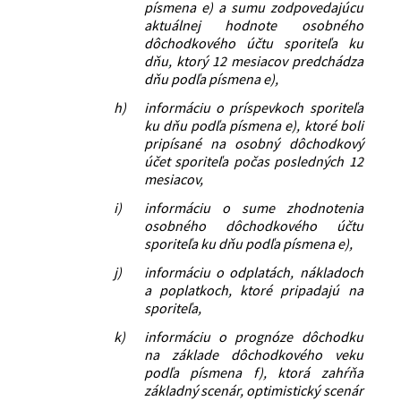
písmena e) a sumu zodpovedajúcu
aktuálnej hodnote osobného
dôchodkového účtu sporiteľa ku
dňu, ktorý 12 mesiacov predchádza
dňu podľa písmena e),
h)
informáciu o príspevkoch sporiteľa
ku dňu podľa písmena e), ktoré boli
pripísané na osobný dôchodkový
účet sporiteľa počas posledných 12
mesiacov,
i)
informáciu o sume zhodnotenia
osobného dôchodkového účtu
sporiteľa ku dňu podľa písmena e),
j)
informáciu o odplatách, nákladoch
a poplatkoch, ktoré pripadajú na
sporiteľa,
k)
informáciu o prognóze dôchodku
na základe dôchodkového veku
podľa písmena f), ktorá zahŕňa
základný scenár, optimistický scenár