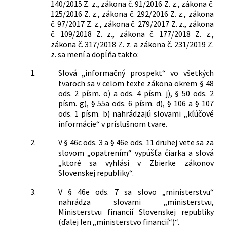
140/2015 Z. z., zákona č. 91/2016 Z. z., zákona č.
125/2016 Z. z., zákona č. 292/2016 Z. z., zákona
č. 97/2017 Z. z., zákona č. 279/2017 Z. z., zákona
č. 109/2018 Z. z., zákona č. 177/2018 Z. z.,
zákona č. 317/2018 Z. z. a zákona č. 231/2019 Z.
z. sa mení a dopĺňa takto:
1.
Slová „informačný prospekt“ vo všetkých
tvaroch sa v celom texte zákona okrem § 48
ods. 2 písm. o) a ods. 4 písm. j), § 50 ods. 2
písm. g), § 55a ods. 6 písm. d), § 106 a § 107
ods. 1 písm. b) nahrádzajú slovami „kľúčové
informácie“ v príslušnom tvare.
2.
V § 46c ods. 3 a § 46e ods. 11 druhej vete sa za
slovom „opatrením“ vypúšťa čiarka a slová
„ktoré sa vyhlási v Zbierke zákonov
Slovenskej republiky“.
3.
V § 46e ods. 7 sa slovo „ministerstvu“
nahrádza slovami „ministerstvu,
Ministerstvu financií Slovenskej republiky
(ďalej len „ministerstvo financií“)“.