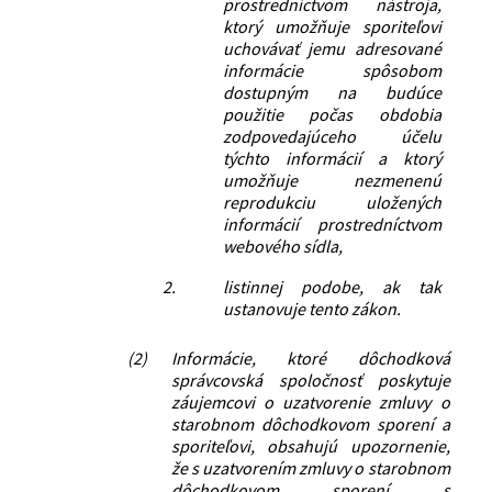
prostredníctvom nástroja,
ktorý umožňuje sporiteľovi
uchovávať jemu adresované
informácie spôsobom
dostupným na budúce
použitie počas obdobia
zodpovedajúceho účelu
týchto informácií a ktorý
umožňuje nezmenenú
reprodukciu uložených
informácií prostredníctvom
webového sídla,
2.
listinnej podobe, ak tak
ustanovuje tento zákon.
(2)
Informácie, ktoré dôchodková
správcovská spoločnosť poskytuje
záujemcovi o uzatvorenie zmluvy o
starobnom dôchodkovom sporení a
sporiteľovi, obsahujú upozornenie,
že s uzatvorením zmluvy o starobnom
dôchodkovom sporení s