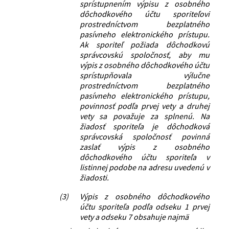
sprístupnením výpisu z osobného
dôchodkového účtu sporiteľovi
prostredníctvom bezplatného
pasívneho elektronického prístupu.
Ak sporiteľ požiada dôchodkovú
správcovskú spoločnosť, aby mu
výpis z osobného dôchodkového účtu
sprístupňovala výlučne
prostredníctvom bezplatného
pasívneho elektronického prístupu,
povinnosť podľa prvej vety a druhej
vety sa považuje za splnenú. Na
žiadosť sporiteľa je dôchodková
správcovská spoločnosť povinná
zaslať výpis z osobného
dôchodkového účtu sporiteľa v
listinnej podobe na adresu uvedenú v
žiadosti.
(3)
Výpis z osobného dôchodkového
účtu sporiteľa podľa odseku 1 prvej
vety a odseku 7 obsahuje najmä