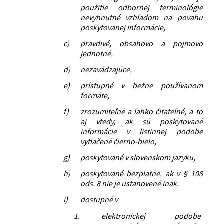
použitie odbornej terminológie
nevyhnutné vzhľadom na povahu
poskytovanej informácie,
c)
pravdivé, obsahovo a pojmovo
jednotné,
d)
nezavádzajúce,
e)
prístupné v bežne používanom
formáte,
f)
zrozumiteľné a ľahko čitateľné, a to
aj vtedy, ak sú poskytované
informácie v listinnej podobe
vytlačené čierno-bielo,
g)
poskytované v slovenskom jazyku,
h)
poskytované bezplatne, ak v § 108
ods. 8 nie je ustanovené inak,
i)
dostupné v
1.
elektronickej podobe