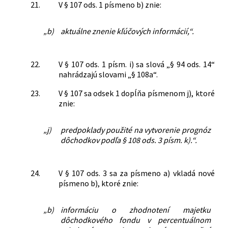
21.
V § 107 ods. 1 písmeno b) znie:
„b)
aktuálne znenie kľúčových informácií,“.
22.
V § 107 ods. 1 písm. i) sa slová „§ 94 ods. 14“
nahrádzajú slovami „§ 108a“.
23.
V § 107 sa odsek 1 dopĺňa písmenom j), ktoré
znie:
„j)
predpoklady použité na vytvorenie prognóz
dôchodkov podľa § 108 ods. 3 písm. k).“.
24.
V § 107 ods. 3 sa za písmeno a) vkladá nové
písmeno b), ktoré znie:
„b)
informáciu o zhodnotení majetku
dôchodkového fondu v percentuálnom