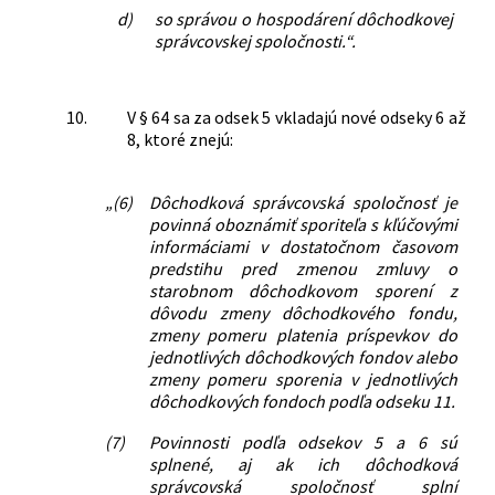
d)
so správou o hospodárení dôchodkovej
správcovskej spoločnosti.“.
10.
V § 64 sa za odsek 5 vkladajú nové odseky 6 až
8, ktoré znejú:
„(6)
Dôchodková správcovská spoločnosť je
povinná oboznámiť sporiteľa s kľúčovými
informáciami v dostatočnom časovom
predstihu pred zmenou zmluvy o
starobnom dôchodkovom sporení z
dôvodu zmeny dôchodkového fondu,
zmeny pomeru platenia príspevkov do
jednotlivých dôchodkových fondov alebo
zmeny pomeru sporenia v jednotlivých
dôchodkových fondoch podľa odseku 11.
(7)
Povinnosti podľa odsekov 5 a 6 sú
splnené, aj ak ich dôchodková
správcovská spoločnosť splní