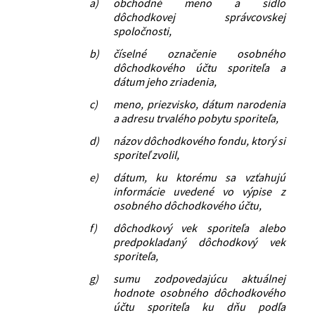
a)
obchodné meno a sídlo
dôchodkovej správcovskej
spoločnosti,
b)
číselné označenie osobného
dôchodkového účtu sporiteľa a
dátum jeho zriadenia,
c)
meno, priezvisko, dátum narodenia
a adresu trvalého pobytu sporiteľa,
d)
názov dôchodkového fondu, ktorý si
sporiteľ zvolil,
e)
dátum, ku ktorému sa vzťahujú
informácie uvedené vo výpise z
osobného dôchodkového účtu,
f)
dôchodkový vek sporiteľa alebo
predpokladaný dôchodkový vek
sporiteľa,
g)
sumu zodpovedajúcu aktuálnej
hodnote osobného dôchodkového
účtu sporiteľa ku dňu podľa