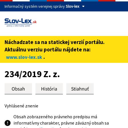
Informačný systém verejnej správy
Slov-lex
Táto stránka je zabezpečená
Buďte pozorní a vždy sa uistite, že zdieľate informácie iba
cez zabezpečenú webovú stránku verejnej správy SR.
Náchadzate sa na statickej verzií portálu.
Zabezpečená stránka vždy začína https:// pred názvom
Aktuálnu verziu portálu nájdete na:
domény webového sídla.
.
www.slov-lex.sk
Preskoč na obsah
234/2019 Z. z.
Vyhlásené znenie
Obsah zobrazeného právneho predpisu má
informatívny charakter, právne záväzný obsah sa