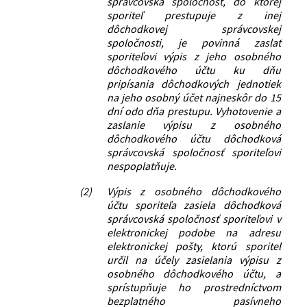
správcovská spoločnosť, do ktorej
sporiteľ prestupuje z inej
dôchodkovej správcovskej
spoločnosti, je povinná zaslať
sporiteľovi výpis z jeho osobného
dôchodkového účtu ku dňu
pripísania dôchodkových jednotiek
na jeho osobný účet najneskôr do 15
dní odo dňa prestupu. Vyhotovenie a
zaslanie výpisu z osobného
dôchodkového účtu dôchodková
správcovská spoločnosť sporiteľovi
nespoplatňuje.
(2)
Výpis z osobného dôchodkového
účtu sporiteľa zasiela dôchodková
správcovská spoločnosť sporiteľovi v
elektronickej podobe na adresu
elektronickej pošty, ktorú sporiteľ
určil na účely zasielania výpisu z
osobného dôchodkového účtu, a
sprístupňuje ho prostredníctvom
bezplatného pasívneho