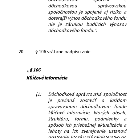
dôchodkovou správcovskou
spoločnosťou je spojené aj riziko a
doterajší výnos dôchodkového fondu
nie je zárukou budúcich výnosov
dôchodkového fondu.“.
20.
§ 106 vrátane nadpisu znie:
„§ 106
Kľúčové informácie
(1)
Dôchodková správcovská spoločnosť
je povinná zostaviť o každom
spravovanom dôchodkovom fonde
kľúčové informácie, ktorých obsah,
štruktúru, formu, podmienky a
spôsob ich priebežnej aktualizácie a
lehoty na ich zverejnenie ustanoví
opatrenie, ktoré vydá ministerstvo po