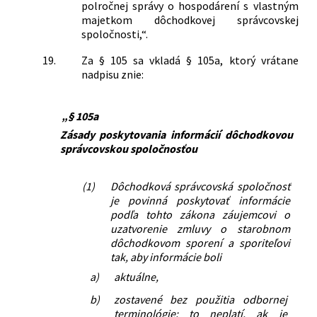
polročnej správy o hospodárení s vlastným
majetkom dôchodkovej správcovskej
spoločnosti,“.
19.
Za § 105 sa vkladá § 105a, ktorý vrátane
nadpisu znie:
„§ 105a
Zásady poskytovania informácií dôchodkovou
správcovskou spoločnosťou
(1)
Dôchodková správcovská spoločnosť
je povinná poskytovať informácie
podľa tohto zákona záujemcovi o
uzatvorenie zmluvy o starobnom
dôchodkovom sporení a sporiteľovi
tak, aby informácie boli
a)
aktuálne,
b)
zostavené bez použitia odbornej
terminológie; to neplatí, ak je