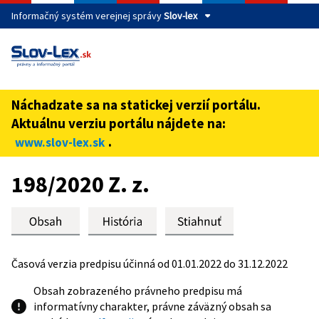
Informačný systém verejnej správy
Slov-lex
Táto stránka je zabezpečená
Buďte pozorní a vždy sa uistite, že zdieľate informácie iba
cez zabezpečenú webovú stránku verejnej správy SR.
Náchadzate sa na statickej verzií portálu.
Zabezpečená stránka vždy začína https:// pred názvom
Aktuálnu verziu portálu nájdete na:
domény webového sídla.
.
www.slov-lex.sk
Preskoč na obsah
198/2020 Z. z.
Časová verzia predpisu účinná od 01.01.2022 do 31.12.2022
Obsah zobrazeného právneho predpisu má
informatívny charakter, právne záväzný obsah sa