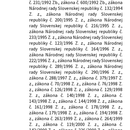
č. 231/1992 Zb., zákona č. 600/1992 Zb., zákona
290/2016 Z. z.
Zákon o podpore malého a stredného
Národnej rady Slovenskej republiky č. 132/1994
podnikania a o zmene a doplnení
Z. z., zákona Národnej rady Slovenskej
zákona č. 71/2013 Z. z. o poskytovaní
republiky č. 200/1995 Z. z., zákona Národnej
dotácií v pôsobnosti Ministerstva
rady Slovenskej republiky č. 216/1995 Z. z.,
zákona Národnej rady Slovenskej republiky č.
hospodárstva Slovenskej republiky v
233/1995 Z. z., zákona Národnej rady Slovenskej
znení neskorších predpisov
republiky č. 123/1996 Z. z., zákona Národnej
106/2018 Z. z.
Zákon o prevádzke vozidiel v cestnej
rady Slovenskej republiky č. 164/1996 Z. z.,
premávke a o zmene a doplnení
zákona Národnej rady Slovenskej republiky č.
niektorých zákonov
222/1996 Z. z., zákona Národnej rady Slovenskej
157/2018 Z. z.
Zákon o metrológii a o zmene a
republiky č. 289/1996 Z. z., zákona Národnej
doplnení niektorých zákonov
rady Slovenskej republiky č. 290/1996 Z. z.,
170/2018 Z. z.
Zákon o zájazdoch, spojených službách
zákona č. 288/1997 Z. z., zákona č. 379/1997 Z.
cestovného ruchu, niektorých
z., zákona č. 70/1998 Z. z., zákona č. 76/1998 Z.
podmienkach podnikania v cestovnom
z., zákona č. 126/1998 Z. z., zákona č. 129/1998
Z. z., zákona č. 140/1998 Z. z., zákona č.
ruchu a o zmene a doplnení niektorých
143/1998 Z. z., zákona č. 144/1998 Z. z., zákona
zákonov
č. 161/1998 Z. z., zákona č. 178/1998 Z. z.,
91/2019 Z. z.
Zákon o neprimeraných podmienkach v
zákona č. 179/1998 Z. z., zákona č. 194/1998 Z.
obchode s potravinami a o zmene a
z., zákona č. 263/1999 Z. z., zákona č. 264/1999
doplnení niektorých zákonov
Z. z., zákona č. 119/2000 Z. z., zákona č.
67/2020 Z. z.
Zákon o niektorých mimoriadnych
142/2000 Z. z., zákona č. 236/2000 Z. z., zákona