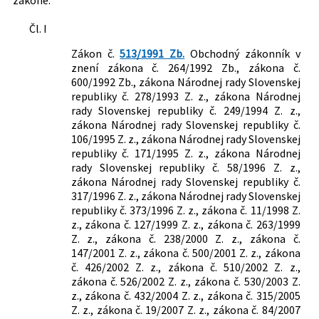
publikácií a rozmnoženín
audiovizuálnych diel
Právna
Finančné právo
Čl. I
194/1998 Z. z.
Zákon o šľachtení a plemenitbe
oblasť:
Trestné právo
Zákon č.
513/1991 Zb.
Obchodný zákonník v
hospodárskych zvierat a o zmene a
Pracovné právo
znení zákona č. 264/1992 Zb., zákona č.
doplnení zákona č. 455/1991 Zb. o
Orgány ochrany práva
600/1992 Zb., zákona Národnej rady Slovenskej
živnostenskom podnikaní
Daňové právo
republiky č. 278/1993 Z. z., zákona Národnej
(živnostenský zákon) v znení
Poplatkové právo
rady Slovenskej republiky č. 249/1994 Z. z.,
neskorších predpisov
Účtovníctvo
zákona Národnej rady Slovenskej republiky č.
431/2002 Z. z.
Zákon o účtovníctve
Energetika a priemysel
106/1995 Z. z., zákona Národnej rady Slovenskej
453/2003 Z. z.
Zákon o orgánoch štátnej správy v
Školstvo a vzdelávanie
republiky č. 171/1995 Z. z., zákona Národnej
oblasti sociálnych vecí, rodiny a služieb
Štátna správa
rady Slovenskej republiky č. 58/1996 Z. z.,
zamestnanosti a o zmene a doplnení
Životné prostredie
zákona Národnej rady Slovenskej republiky č.
niektorých zákonov
Ochrana spotrebiteľa
317/1996 Z. z., zákona Národnej rady Slovenskej
republiky č. 373/1996 Z. z., zákona č. 11/1998 Z.
461/2003 Z. z.
Zákon o sociálnom poistení
Obchod a podnikanie
z., zákona č. 127/1999 Z. z., zákona č. 263/1999
595/2003 Z. z.
Zákon o dani z príjmov
Živnostenské podnikanie
Z. z., zákona č. 238/2000 Z. z., zákona č.
5/2004 Z. z.
Zákon o službách zamestnanosti a o
Bezpečnosť a ochrana zdravia pri práci
147/2001 Z. z., zákona č. 500/2001 Z. z., zákona
zmene a doplnení niektorých zákonov
Všeobecné súdnictvo
č. 426/2002 Z. z., zákona č. 510/2002 Z. z.,
106/2004 Z. z.
Zákon o spotrebnej dani z tabakových
Správne poplatky
zákona č. 526/2002 Z. z., zákona č. 530/2003 Z.
výrobkov
Potravinárstvo
z., zákona č. 432/2004 Z. z., zákona č. 315/2005
657/2004 Z. z.
Zákon o tepelnej energetike
Autorské právo a práva príbuzné
Z. z., zákona č. 19/2007 Z. z., zákona č. 84/2007