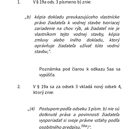
1.
V § 19a ods. 3 písmeno b) znie:
„b)
kópia dokladu preukazujúceho vlastnícke
právo žiadateľa k vodnej stavbe tvoriacej
zariadenie na chov rýb, ak žiadateľ nie je
vlastníkom tejto vodnej stavby, kópia
zmluvy alebo iného dokladu, ktorý
oprávňuje žiadateľa užívať túto vodnú
stavbu,“.
Poznámka pod čiarou k odkazu 5aa sa
vypúšťa.
2.
V § 19a sa za odsek 3 vkladá nový odsek 4,
ktorý znie:
„(4)
Postupom podľa odseku 3 písm. b) nie sú
dotknuté práva a povinnosti žiadateľa
vysporiadať si svoje právne vzťahy podľa
5ba
osobitného predpisu.
)“.