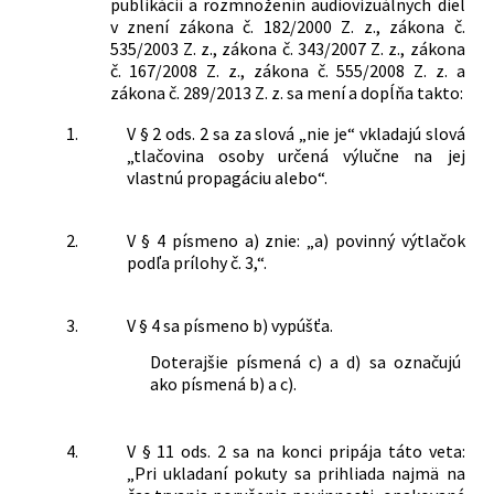
publikácií a rozmnoženín audiovizuálnych diel
v znení zákona č. 182/2000 Z. z., zákona č.
535/2003 Z. z., zákona č. 343/2007 Z. z., zákona
č. 167/2008 Z. z., zákona č. 555/2008 Z. z. a
zákona č. 289/2013 Z. z. sa mení a dopĺňa takto:
1.
V § 2 ods. 2 sa za slová „nie je“ vkladajú slová
„tlačovina osoby určená výlučne na jej
vlastnú propagáciu alebo“.
2.
V § 4 písmeno a) znie: „a) povinný výtlačok
podľa prílohy č. 3,“.
3.
V § 4 sa písmeno b) vypúšťa.
Doterajšie písmená c) a d) sa označujú
ako písmená b) a c).
4.
V § 11 ods. 2 sa na konci pripája táto veta:
„Pri ukladaní pokuty sa prihliada najmä na