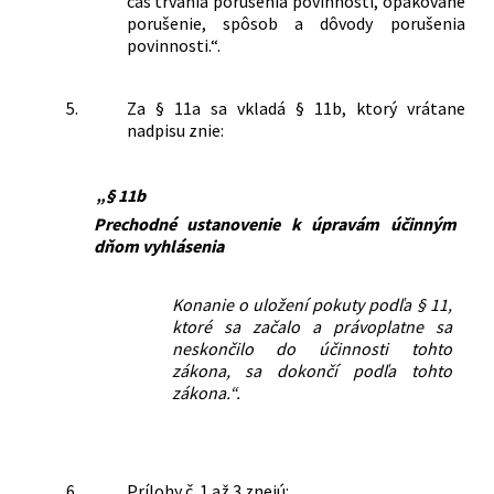
čas trvania porušenia povinnosti, opakované
porušenie, spôsob a dôvody porušenia
povinnosti.“.
5.
Za § 11a sa vkladá § 11b, ktorý vrátane
nadpisu znie:
„§ 11b
Prechodné ustanovenie k úpravám účinným
dňom vyhlásenia
Konanie o uložení pokuty podľa § 11,
ktoré sa začalo a právoplatne sa
neskončilo do účinnosti tohto
zákona, sa dokončí podľa tohto
zákona.“.
6.
Prílohy č. 1 až 3 znejú: